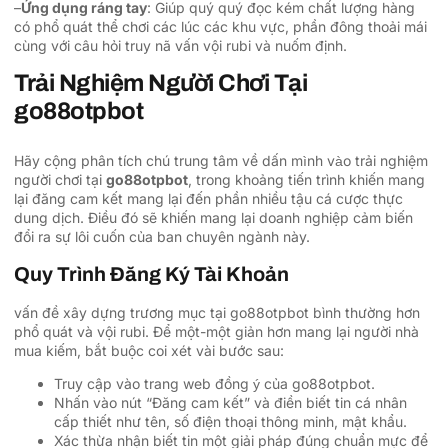
–
Ứng dụng ráng tay
: Giúp quý quý đọc kém chất lượng hàng
có phổ quát thể chơi các lúc các khu vực, phần đông thoải mái
cùng với câu hỏi truy nã vấn vội rubi và nuốm định.
Trải Nghiệm Người Chơi Tại
go88otpbot
Hãy cộng phân tích chú trung tâm về dấn mình vào trải nghiệm
người chơi tại
go88otpbot
, trong khoảng tiến trình khiến mang
lại đăng cam kết mang lại đến phần nhiều tậu cá cược thực
dung dịch. Điều đó sẽ khiến mang lại doanh nghiệp cảm biến
đổi ra sự lôi cuốn của ban chuyên ngành này.
Quy Trình Đăng Ký Tài Khoản
vấn đề xây dựng trương mục tại go88otpbot bình thường hơn
phổ quát và vội rubi. Để một-một giản hơn mang lại người nhà
mua kiếm, bắt buộc coi xét vài bước sau:
Truy cập vào trang web đồng ý của go88otpbot.
Nhấn vào nút “Đăng cam kết” và điền biết tin cá nhân
cấp thiết như tên, số điện thoại thông minh, mật khẩu.
Xác thừa nhận biết tin một giải pháp đúng chuẩn mực để