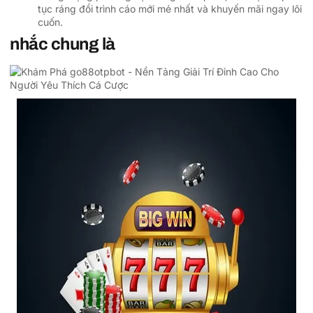
tục ráng đổi trình cáo mới mẻ nhất và khuyến mãi ngay lôi
cuốn.
nhắc chung là