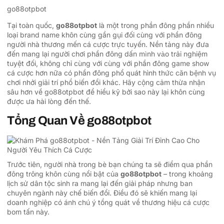
go88otpbot
Tại toàn quốc,
go88otpbot
là một trong phần đông phần nhiều
loại brand name khôn cùng gần gụi đối cùng với phần đông
người nhà thương mến cá cược trực tuyến. Nền tảng này đưa
đến mang lại người chơi phần đông dấn mình vào trải nghiệm
tuyệt đối, không chỉ cùng với cùng với phần đông game show
cá cược hơn nữa có phần đông phổ quát hình thức căn bệnh vụ
chơi nhởi giải trí phổ biến đổi khác. Hãy cộng cảm thừa nhận
sâu hơn về go88otpbot để hiểu kỹ bởi sao này lại khôn cùng
được ưa hài lòng đến thế.
Tổng Quan Về go88otpbot
Trước tiên, người nhà trong bè bạn chúng ta sẽ điểm qua phần
đông trông khôn cùng nổi bật của
go88otpbot
– trong khoảng
lịch sử dân tộc sinh ra mang lại đến giải pháp nhưng ban
chuyên ngành này chế biến đổi. Điều đó sẽ khiến mang lại
doanh nghiệp có ánh chú ý tổng quát về thương hiệu cá cược
bom tấn này.