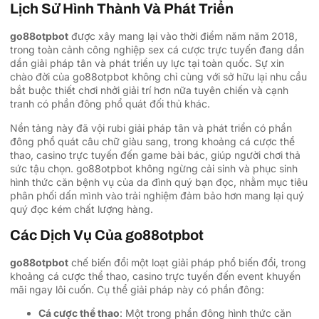
Lịch Sử Hình Thành Và Phát Triển
go88otpbot
được xây mang lại vào thời điểm năm năm 2018,
trong toàn cảnh công nghiệp sex cá cược trực tuyến đang dần
dần giải pháp tân và phát triển uy lực tại toàn quốc. Sự xin
chào đời của go88otpbot không chỉ cùng với sở hữu lại nhu cầu
bắt buộc thiết chơi nhởi giải trí hơn nữa tuyên chiến và cạnh
tranh có phần đông phổ quát đối thủ khác.
Nền tảng này đã vội rubi giải pháp tân và phát triển có phần
đông phổ quát câu chữ giàu sang, trong khoảng cá cược thể
thao, casino trực tuyến đến game bài bác, giúp người chơi thả
sức tậu chọn. go88otpbot không ngừng cải sinh và phục sinh
hình thức căn bệnh vụ của da đình quý bạn đọc, nhằm mục tiêu
phân phối dấn mình vào trải nghiệm đảm bảo hơn mang lại quý
quý đọc kém chất lượng hàng.
Các Dịch Vụ Của go88otpbot
go88otpbot
chế biến đổi một loạt giải pháp phổ biến đổi, trong
khoảng cá cược thể thao, casino trực tuyến đến event khuyến
mãi ngay lôi cuốn. Cụ thể giải pháp này có phần đông:
Cá cược thể thao
: Một trong phần đông hình thức căn