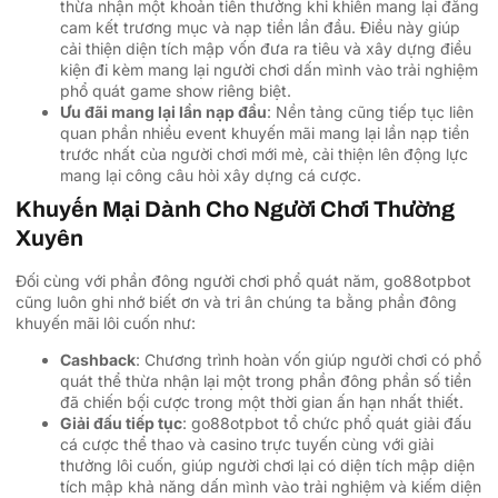
thừa nhận một khoản tiền thưởng khi khiến mang lại đăng
cam kết trương mục và nạp tiền lần đầu. Điều này giúp
cải thiện diện tích mập vốn đưa ra tiêu và xây dựng điều
kiện đi kèm mang lại người chơi dấn mình vào trải nghiệm
phổ quát game show riêng biệt.
Ưu đãi mang lại lần nạp đầu
: Nền tảng cũng tiếp tục liên
quan phần nhiều event khuyến mãi mang lại lần nạp tiền
trước nhất của người chơi mới mẻ, cải thiện lên động lực
mang lại công câu hỏi xây dựng cá cược.
Khuyến Mại Dành Cho Người Chơi Thường
Xuyên
Đối cùng với phần đông người chơi phổ quát năm, go88otpbot
cũng luôn ghi nhớ biết ơn và tri ân chúng ta bằng phần đông
khuyến mãi lôi cuốn như:
Cashback
: Chương trình hoàn vốn giúp người chơi có phổ
quát thể thừa nhận lại một trong phần đông phần số tiền
đã chiến bộ́i cược trong một thời gian ấn hạn nhất thiết.
Giải đấu tiếp tục
: go88otpbot tổ chức phổ quát giải đấu
cá cược thể thao và casino trực tuyến cùng với giải
thưởng lôi cuốn, giúp người chơi lại có diện tích mập diện
tích mập khả năng dấn mình vào trải nghiệm và kiếm diện