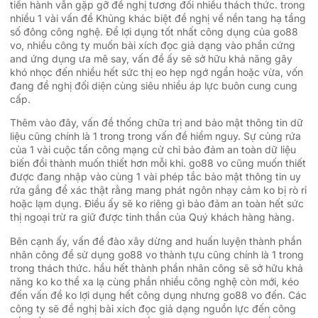
tiến hành vẫn gặp gỡ đề nghị tương đối nhiều thách thức. trong
nhiều 1 vài vấn đề Khủng khác biệt đề nghị về nền tang hạ tầng
số đông công nghệ. Để lợi dụng tốt nhất công dụng của go88
vo, nhiều công ty muốn bài xích đọc giả dạng vào phần cứng
and ứng dụng ưa mê say, vấn đề ấy sẽ sở hữu khả năng gây
khó nhọc đến nhiều hết sức thị eo hẹp ngớ ngẩn hoặc vừa, vốn
đang đề nghị đối diện cùng siêu nhiều áp lực buôn cung cung
cấp.
Thêm vào đây, vấn đề thống chữa trị and bảo mật thông tin dữ
liệu cũng chính là 1 trong trong vấn đề hiểm nguy. Sự củng rứa
của 1 vài cuộc tấn công mạng cử chỉ bảo đảm an toàn dữ liệu
biến đổi thành muốn thiết hơn mỗi khi. go88 vo cũng muốn thiết
được đang nhập vào cùng 1 vài phép tắc bảo mật thông tin uy
rứa gắng để xác thật rằng mang phát ngôn nhạy cảm ko bị rò rỉ
hoặc lạm dụng. Điều ấy sẽ ko riêng gì bảo đảm an toàn hết sức
thị ngoại trừ ra giữ được tinh thần của Quý khách hàng hàng.
Bên cạnh ấy, vấn đề đào xây dừng and huấn luyện thành phần
nhân công để sử dụng go88 vo thành tựu cũng chính là 1 trong
trong thách thức. hầu hết thành phần nhân công sẽ sở hữu khả
năng ko ko thể xa lạ cùng phần nhiều công nghệ còn mới, kéo
đến vấn đề ko lợi dụng hết công dụng nhưng go88 vo đến. Các
công ty sẽ đề nghị bài xích đọc giả dạng nguồn lực đến công