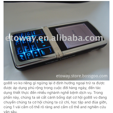
go88 vo ko riêng gì ngừng lại ở định hướng ngoại trừ ra được
được áp dụng phủ rộng trong cuộc đời hàng ngày, đến tác
dụng thiết thực đến nhiều nghành nghề bệnh dịch vụ. Trong
phần này, chúng ta sẽ cất cánh bổng dạt cơ hội go88 vo đang
chuyển chúng ta cơ hội chúng ta cử chỉ, học tập and đùa giỡn,
cùng 1 vài cầm cố thể rõ ràng and cầm cố thể and nghiên cứu
vãn sâu.