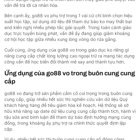
vấn đề trả lời cá nhân hóa.
Bên cạnh ấy, go88 vo phụ trợ trong 1 vài cử chỉ bình chọn hiệu
suất học tập, sử dụng dữ liệu để tham dự báo ko may thất bại
and kiến nghị nhiều phép tắc giải quyết. Trong toàn cảnh giáo
dục trực tuyến bùng phát, vấn đề ấy đang giúp giảm khoảng
cơ hội học tập giữa nhiều xung lòng vòng do rứa gắng.
Cuối cùng, ứng dụng của go88 vo trong giáo dục ko riêng gì
nâng cung cấp chất lỏng lượng cao ngoại trừ ra mang tác dụng
công vấn đề học biến đổi thành mê say and thành tựu hơn.
Ứng dụng của go88 vo trong buôn cung cung
cấp
go88 vo đang trở sản phẩm cầm cố coi trọng trong buôn cung
cung cấp, giúp nhiều hết sức thị nghiên cứu vãn dữ liệu Quý
khách hàng hàng để tiêu giảm hóa kế hoạch. Hệ thống sẽ sở
hữu khả năng up date dữ liệu cung cung cấp thành tích, hành vi
tậu sửa and bình luận để tham dự báo định hướng mạng cùng
đồng, trong khoảng ấy phụ trợ ra chính thức quyết định lập
cập.
Ví dụ, nhiều hết sức thị buôn cung cung cấp số đông công