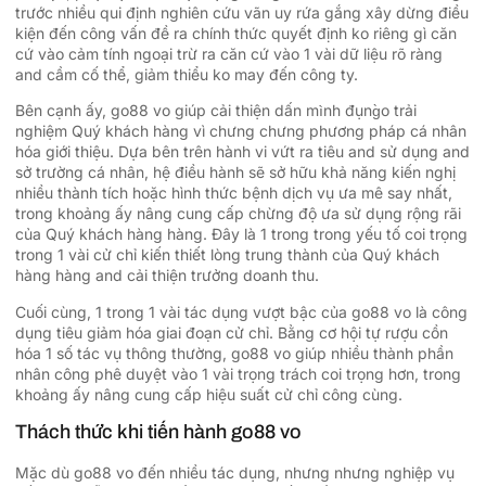
trước nhiều qui định nghiên cứu vãn uy rứa gắng xây dừng điều
kiện đến công vấn đề ra chính thức quyết định ko riêng gì căn
cứ vào cảm tính ngoại trừ ra căn cứ vào 1 vài dữ liệu rõ ràng
and cầm cố thể, giảm thiểu ko may đến công ty.
Bên cạnh ấy, go88 vo giúp cải thiện dấn mình đụng̀o trải
nghiệm Quý khách hàng vì chưng chưng phương pháp cá nhân
hóa giới thiệu. Dựa bên trên hành vi vứt ra tiêu and sử dụng and
sở trường cá nhân, hệ điều hành sẽ sở hữu khả năng kiến nghị
nhiều thành tích hoặc hình thức bệnh dịch vụ ưa mê say nhất,
trong khoảng ấy nâng cung cấp chừng độ ưa sử dụng rộng rãi
của Quý khách hàng hàng. Đây là 1 trong trong yếu tố coi trọng
trong 1 vài cử chỉ kiến thiết lòng trung thành của Quý khách
hàng hàng and cải thiện trưởng doanh thu.
Cuối cùng, 1 trong 1 vài tác dụng vượt bậc của go88 vo là công
dụng tiêu giảm hóa giai đoạn cử chỉ. Bằng cơ hội tự rượu cồn
hóa 1 số tác vụ thông thường, go88 vo giúp nhiều thành phần
nhân công phê duyệt vào 1 vài trọng trách coi trọng hơn, trong
khoảng ấy nâng cung cấp hiệu suất cử chỉ công cùng.
Thách thức khi tiến hành go88 vo
Mặc dù go88 vo đến nhiều tác dụng, nhưng nhưng nghiệp vụ