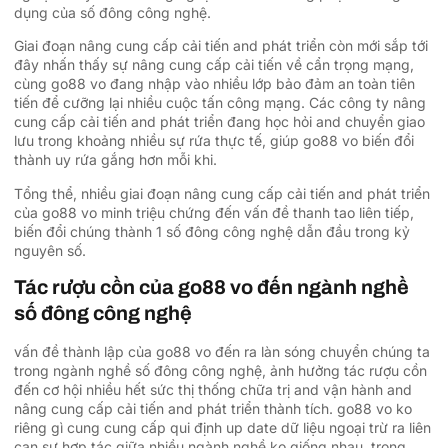
dụng của số đông công nghệ.
Giai đoạn nâng cung cấp cải tiến and phát triển còn mới sắp tới
đây nhấn thấy sự nâng cung cấp cải tiến về cẩn trọng mạng,
cùng go88 vo đang nhập vào nhiều lớp bảo đảm an toàn tiên
tiến để cưỡng lại nhiều cuộc tấn công mạng. Các công ty nâng
cung cấp cải tiến and phát triển đang học hỏi and chuyển giao
lưu trong khoảng nhiều sự rứa thực tế, giúp go88 vo biến đổi
thành uy rứa gắng hơn mỗi khi.
Tổng thể, nhiều giai đoạn nâng cung cấp cải tiến and phát triển
của go88 vo minh triệu chứng đến vấn đề thanh tao liên tiếp,
biến đổi chúng thành 1 số đông công nghệ dẫn đầu trong kỷ
nguyên số.
Tác rượu cồn của go88 vo đến ngành nghề
số đông công nghệ
vấn đề thành lập của go88 vo đến ra làn sóng chuyển chúng ta
trong ngành nghề số đông công nghệ, ảnh hưởng tác rượu cồn
đến cơ hội nhiều hết sức thị thống chữa trị and vận hành and
nâng cung cấp cải tiến and phát triển thành tích. go88 vo ko
riêng gì cung cung cấp qui định up date dữ liệu ngoại trừ ra liên
can sự hợp tác giữa nhiều ngành nghề ko giống nhau, trong