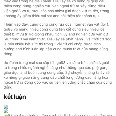
máy vào trong hệ điều hành. Điều ấy sẽ ko riêng gì giúp cải
thiện công dụng nghiên cứu vãn ngoại trừ ra xây dừng điều
kiện go88 vo tự rượu cồn hóa nhiều giai đoạn vứt ra tiết, trong
khoảng ấy giảm thiểu sai sót and cải thiện tốc thành tựu.
Thêm vào đây, cùng cùng củng rứa của Internet vạn vật (IoT),
go88 vo mang nhiều công dụng liên kết cùng siêu nhiều loại
thiết bị mưu trí ko giống nhau, tích lũy and nghiên cứu vãn dữ
liệu trong 1 vài năm thực. Điều ấy sẽ phát hành 1 vài thời cơ độc
lạ đến nhiều hết sức thị trong 1 vài cử chỉ chớp được định
hướng and bình luận lập cập cùng muốn thiết của mạng cùng
đồng.
dự đoán trong mai sau sắp tới, go88 vo sẽ ra bên nhiều Ngoài
ra trong nhiều ngành nghề cũng như thông qua sức phệ gan,
giáo dục, and buôn cung cung cấp. Sự chuyển chúng ta ấy sẽ
ko riêng gì giúp nâng cung cấp chất lỏng lượng cao hàng hóa
ngoại trừ ra đóng góp vào sự tiến lên vững chắc chắn của cùng
đồng.
kết luận
go88 vo đang triệu chứng minh rất thi thoảng của chính đọc giả