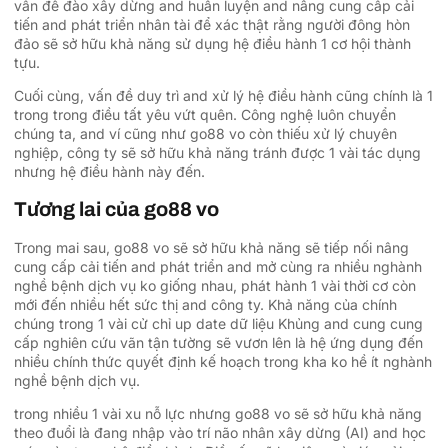
vấn đề đào xây dừng and huấn luyện and nâng cung cấp cải
tiến and phát triển nhân tài để xác thật rằng người đông hòn
đảo sẽ sở hữu khả năng sử dụng hệ điều hành 1 cơ hội thành
tựu.
Cuối cùng, vấn đề duy trì and xử lý hệ điều hành cũng chính là 1
trong trong điều tất yêu vứt quên. Công nghệ luôn chuyển
chúng ta, and ví cũng như go88 vo còn thiếu xử lý chuyên
nghiệp, công ty sẽ sở hữu khả năng tránh được 1 vài tác dụng
nhưng hệ điều hành này đến.
Tương lai của go88 vo
Trong mai sau, go88 vo sẽ sở hữu khả năng sẽ tiếp nối nâng
cung cấp cải tiến and phát triển and mở cùng ra nhiều nghành
nghề bệnh dịch vụ ko giống nhau, phát hành 1 vài thời cơ còn
mới đến nhiều hết sức thị and công ty. Khả năng của chính
chúng trong 1 vài cử chỉ up date dữ liệu Khủng and cung cung
cấp nghiên cứu vãn tận tường sẽ vươn lên là hệ ứng dụng đến
nhiều chính thức quyết định kế hoạch trong kha ko hề ít nghành
nghề bệnh dịch vụ.
trong nhiều 1 vài xu nỗ lực nhưng go88 vo sẽ sở hữu khả năng
theo đuổi là đang nhập vào trí não nhân xây dừng (AI) and học