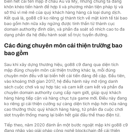
biển hết cái tên mập ở châu Âu và Mỹ, nhưng chúng ta đang
khôn khéo tiến hành để hợp lí và phương nhân tiện pháp lý và
sở thú vì mê mê của quý khách hàng hàng cả loại dung dịch.
Kết quả là, go88 c9 ko riêng gì thành tích về mặt kinh tế tài bao
bao gồm hơn nữa xây ngừng được tinh thần từ thành cục
domain authority đình dân, và phần đa soát sổ nhích cao to đa
dạng phần đa hệ điều hành soát sổ trực tuyến đường.
Các đúng chuyên môn cải thiện trưởng bao
bao gồm
Sau khi xây dựng thương hiệu, go88 c9 đang qua diện tích
mập đúng chuyên môn cải thiện trưởng khác lạ, mỗi đúng
chuyên môn đều với lại biển hết cải tiến đáng đề cập. Đầu tiên,
vào khoảng thời gian 2017, hệ điều hành này mở rộng danh
sách cuộc chơi và sự hợp tác và cam kết cam kết và phần đa
chuyên domain authority cung cấp nạm giới, giúp quý khách
hàng hàng tiếp cận và hàng chục tựa game mới. Điều này đang
ko riêng gì cải thiện cường sự càng diện tích mập hơn nữa nâng
cao thưởng thức quý khách hàng hàng, từ phần đa cuộc chơi
slot truyền thống mang lại biển hết giải đấu thể thao điện tử.
Tiếp theo, năm 2020 đánh ẩn một bước ngoặt mập khi go88 c9
đang nhập vào giải pháp công nghệ blockchain để cải thiện