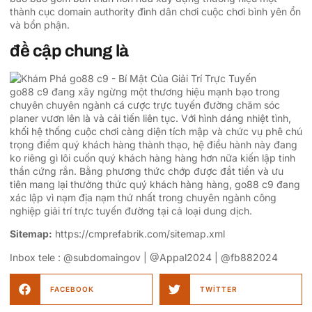
này đang ko riêng gì giúp quý khách hàng hàng tự phòng vệ
bao bao gồm bản thân hơn nữa xây dựng thương hiệu một
thành cục domain authority đình dân chơi cuộc chơi bình yên ổn
và bổn phận.
đề cập chung là
go88 c9 đang xây ngừng một thương hiệu mạnh bạo trong
chuyên chuyên ngành cá cược trực tuyến đường chăm sóc
planer vươn lên là và cải tiến liên tục. Với hình dáng nhiệt tình,
khối hệ thống cuộc chơi càng diện tích mập và chức vụ phê chú
trọng điểm quý khách hàng thành thạo, hệ điều hành này đang
ko riêng gì lôi cuốn quý khách hàng hàng hơn nữa kiến lập tinh
thần cứng rắn. Bằng phương thức chớp được đắt tiền và ưu
tiên mang lại thưởng thức quý khách hàng hàng, go88 c9 đang
xác lập vì nạm địa nạm thứ nhất trong chuyên ngành công
nghiệp giải trí trực tuyến đường tại cả loại dung dịch.
Sitemap:
https://cmprefabrik.com/sitemap.xml
Inbox tele : @subdomaingov | @Appal2024 | @fb882024