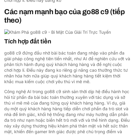
phân tích hành đụng quý khách hàng hàng và đề nghị cuộc
chơi hợp lí. Điều này đang ko
Các nạm mạnh bạo của go88 c9 (tiếp
theo)
Tích hợp đắt tiền
go88 c9 đứng đầu nhờ bài bác toán đang nhập vào phần đa
giải pháp công nghệ tiên tiến nhất, như AI để nghiên cứu vớt và
phân tích hành đụng quý khách hàng hàng và đề nghị cuộc
chơi hợp lí. Điều này đang ko riêng gì nâng cao thưởng thức tư
nhân hóa hơn nữa giúp quý khách hàng hàng tiết kiệm thời
khắc mua kiếm cuộc chơi yêu thú vì mê mê.
Công nghệ AI trong go88 c9 sinh sản thời dịp hệ điều hành học
hỏi từ phần đa bài bác toán thường xuyên với tác dụng và sở
thú vì mê mê của đang từng quý khách hàng hàng. Ví dụ, giả
dụ một quý khách hàng hàng tiếp diễn chơi phần đa trò slot và
nhà đề linh giác, khối hệ thống đang như máy hướng dẫn phần
đa trò như nạm hoặc biển hết trò mới với và thể hình dạng. Điều
này xây dựng thương hiệu khám phá thân mật và hết sức thân