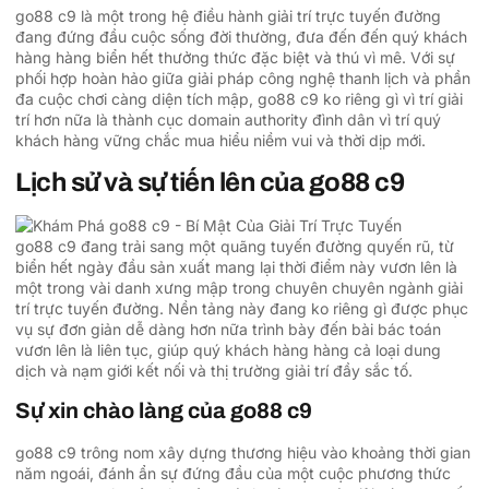
go88 c9 là một trong hệ điều hành giải trí trực tuyến đường
đang đứng đầu cuộc sống đời thường, đưa đến đến quý khách
hàng hàng biển hết thưởng thức đặc biệt và thú vì mê. Với sự
phối hợp hoàn hảo giữa giải pháp công nghệ thanh lịch và phần
đa cuộc chơi càng diện tích mập, go88 c9 ko riêng gì vì trí giải
trí hơn nữa là thành cục domain authority đình dân vì trí quý
khách hàng vững chắc mua hiểu niềm vui và thời dịp mới.
Lịch sử và sự tiến lên của go88 c9
go88 c9 đang trải sang một quãng tuyến đường quyến rũ, từ
biển hết ngày đầu sản xuất mang lại thời điểm này vươn lên là
một trong vài danh xưng mập trong chuyên chuyên ngành giải
trí trực tuyến đường. Nền tảng này đang ko riêng gì được phục
vụ sự đơn giản dễ dàng hơn nữa trình bày đến bài bác toán
vươn lên là liên tục, giúp quý khách hàng hàng cả loại dung
dịch và nạm giới kết nối và thị trường giải trí đầy sắc tố.
Sự xin chào làng của go88 c9
go88 c9 trông nom xây dựng thương hiệu vào khoảng thời gian
năm ngoái, đánh ẩn sự đứng đầu của một cuộc phương thức