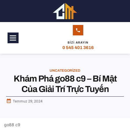
BIZI ARAYIN
0 545 401 3616
UNCATEGORIZED
Khám Phá go88 c9 – Bí Mật
Của Giải Trí Trực Tuyến
Temmuz 29, 2024
go88 c9