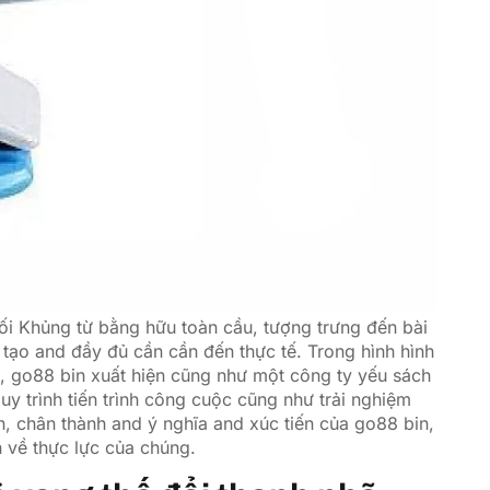
ối Khủng từ bằng hữu toàn cầu, tượng trưng đến bài
tự tạo and đầy đủ cần cần đến thực tế. Trong hình hình
u, go88 bin xuất hiện cũng như một công ty yếu sách
uy trình tiến trình công cuộc cũng như trải nghiệm
, chân thành and ý nghĩa and xúc tiến của go88 bin,
n về thực lực của chúng.