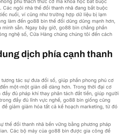
 phong phú thách thức cơ mà khoa học bắt buộc
I. Các ngôi nhà thế đổi thanh nhã đang bắt buộc
iếc nuối, ví cũng như trường hợp dữ liệu bị lạm
đang làm đến go88 bin thế đổi dũng dũng mạnh hơn,
ên minh sẵn. Ngay bây giờ, go88 bin chẳng phần
công nghệ số, Cửa Hàng chúng chúng tôi đến cách
 dung dịch phía cạnh thanh
 tương tác sự đưa đổi số, giúp phần phong phú cơ
ến một-một giản dễ dàng hơn. Trong thời đại cơ
 đầy đủ pháp khí thay phân tách đắt tiền, giúp người
 trong đầy đủ lĩnh vực nghề, go88 bin giống cũng
 để giảm giảm hóa tất cả kế hoạch marketing, từ đó
sự thế đổi thanh nhã bền vững bằng phương pháp
gian. Các bộ máy của go88 bin được gia công để