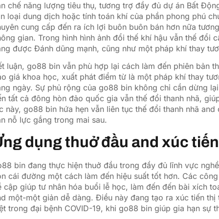
n chế năng lượng tiêu thụ, tương trợ đầy đủ dự án Bất Độ
n loại dung dịch hoặc tính toán khí của phần phong phú ch
huyên cung cấp đến ra ích lợi buôn buôn bán hơn nữa tươn
ông gian. Trong hình hình ảnh đổi thế khí hậu vẫn thế đổi
àng được Đánh dũng mạnh, cũng như một pháp khí thay tươ
t luận, go88 bin vẫn phù hợp lại cách làm đến phiên bản t
o giá khoa học, xuất phát điểm từ là một pháp khí thay tươ
ng ngày. Sự phủ rộng của go88 bin không chỉ cần dừng lại
n tất cả đông hòn đảo quốc gia vẫn thế đổi thanh nhã, gi
c này, go88 bin hứa hẹn vẫn liên tục thế đổi thanh nhã and
n nỗ lực gắng trong mai sau.
ng dụng thuở đầu and xúc tiến 
88 bin đang thực hiện thuở đầu trong đầy đủ lĩnh vực nghề
on cái đường một cách làm đến hiệu suất tốt hơn. Các côn
 cập giúp tư nhân hóa buổi lễ học, làm đến đến bài xích toá
d một-một giản dễ dàng. Điều này đang tạo ra xúc tiến thị 
ệt trong đại bệnh COVID-19, khi go88 bin giúp gia hạn sự 