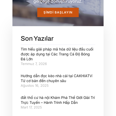
gerçeğe dönüştürüyoruz.
ŞIMDI BAŞLAYIN
Son Yazılar
Tìm hiểu giải pháp mã hóa dữ liệu đầu cuối
được áp dụng tại Các Trang Cá Độ Bóng
Đá Lớn
Temmuz 7, 2026
Hướng dẫn đọc kèo nhà cái tại CAKHIATV:
Từ cơ bản đến chuyên sâu
Ağustos 16, 2025
đất thổ cư hà nội Khám Phá Thế Giới Giải Trí
Trực Tuyến – Hành Trình Hấp Dẫn
Mart 17, 2025