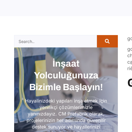
g
go
ch
İnşaat
cạ
ri
Yolculuğunuza
Bizimle Başlayın!
Hayalinizdeki yapıları inşa etmek için
yenilikçi çözümlerimizle
yanınızdayız. CM Prefabrik olarak,
projelerinizin her adımında güvenilir
destek sunuyor ve hayallerinizi