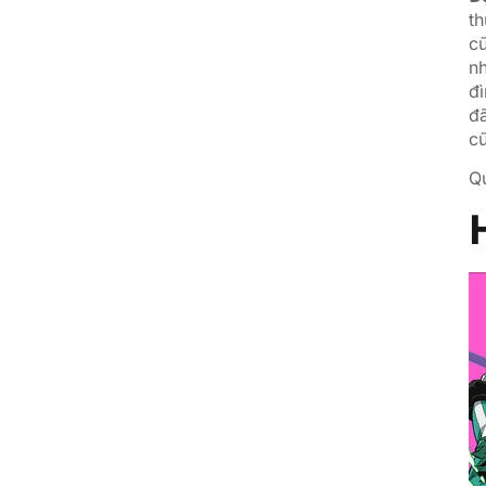
th
cũ
nh
đì
đã
cũ
Qu