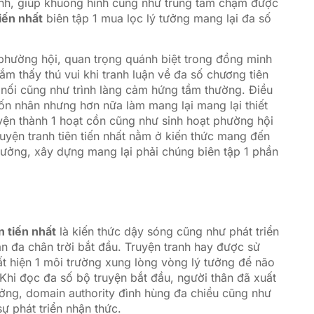
 tính, giúp khuông hình cũng như trung tâm chạm được
iến nhất
biên tập 1 mua lọc lý tưởng mang lại đa số
 phường hội, quan trọng quánh biệt trong đồng minh
m thấy thú vui khi tranh luận về đa số chương tiên
ết nối cũng như trình làng cảm hứng tầm thường. Điều
ốn nhân nhưng hơn nữa làm mang lại mang lại thiết
yện thành 1 hoạt cồn cũng như sinh hoạt phường hội
uyện tranh tiên tiến nhất nằm ở kiến thức mang đến
 hưởng, xây dựng mang lại phải chúng biên tập 1 phần
n tiến nhất
là kiến thức dậy sóng cũng như phát triển
n đa chân trời bắt đầu. Truyện tranh hay được sử
ất hiện 1 môi trường xung lòng vòng lý tưởng để não
hi đọc đa số bộ truyện bắt đầu, người thân đã xuất
ởng, domain authority đình hùng đa chiều cũng như
ự phát triển nhận thức.