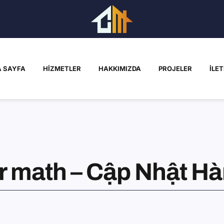
 SAYFA
HIZMETLER
HAKKIMIZDA
PROJELER
İLET
r math – Cập Nhật H