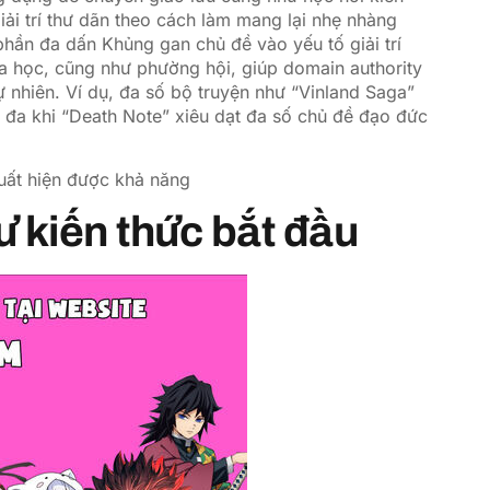
iải trí thư dãn theo cách làm mang lại nhẹ nhàng
hần đa dấn Khủng gan chủ đề vào yếu tố giải trí
oa học, cũng như phường hội, giúp domain authority
ự nhiên. Ví dụ, đa số bộ truyện như “Vinland Saga”
n đa khi “Death Note” xiêu dạt đa số chủ đề đạo đức
xuất hiện được khả năng
ư kiến thức bắt đầu