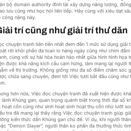
àn bộ domain authority đình tái xây dựng năng lượng, đồn
ao lưu cũng như học hỏi liên tiếp. Hãy cùng với xiêu dạt s
ề công năng này.
iải trí cũng như giải trí thư dãn
c chuyện tranh tiên tiến nhất đem đến 1 mức sử dụng giải t
hoát rời khỏi phần đa toan lo hàng ngày cũng như chìm đắ
anh, cùng với sự hài hòa hoàn hảo nhất giữa hình hình họa 
ện được khả năng kích cầu cảm hứng, làm mang lại người t
ẫm về thị trường. Không giống như đa số điểm chăm sóc giả
ợc chữa sang chuyên, đem tới Việc tươi bắt đầu cũng như t
ăm.
hưng hơn nữa, Việc đọc chuyện tranh đã xuất hiện được kh
i lành Khủng gan, quan trọng quánh biệt trong thời đại số 
 hoạt cồn cũng như sinh hoạt sinh hoạt thụ cồn như lướt s
ều tra đã mang lại thấy rằng Việc đọc chuyện tranh giúp gi
ờng kiến thức dấn Khủng gan chủ đề. Ví dụ, khi người thâ
ặc “Demon Slayer”, người thân ko phần đa thưởng thức tình