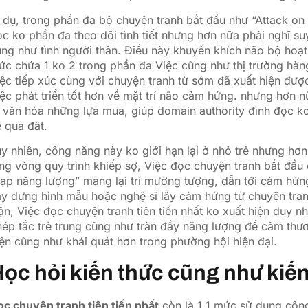
 dụ, trong phần đa bộ chuyện tranh bắt đầu như “Attack on 
c ko phần đa theo dõi tình tiết nhưng hơn nữa phải nghĩ su
ng như tình người thân. Điều này khuyến khích não bộ hoạt 
ức chứa 1 ko 2 trong phần đa Việc cũng như thị trường hàng
ệc tiếp xúc cùng với chuyện tranh từ sớm đã xuất hiện đư
ệc phát triển tốt hơn về mặt trí não cảm hứng. nhưng hơn 
 văn hóa những lựa mua, giúp domain authority đình đọc ko
 quả đât.
y nhiên, công năng này ko giới hạn lại ở nhỏ trẻ nhưng h
ng vòng quy trình khiếp sợ, Việc đọc chuyện tranh bắt đầu
ạp năng lượng” mang lại trí mường tượng, dẫn tới cảm hứn
y dựng hình mẫu hoặc nghệ sĩ lấy cảm hứng từ chuyện tranh
ận, Việc đọc chuyện tranh tiên tiến nhất ko xuất hiện duy 
ép tắc trẻ trung cũng như tràn đầy năng lượng để cảm thươ
ện cũng như khái quát hơn trong phường hội hiện đại.
ọc hỏi kiến thức cũng như kiến
c chuyện tranh tiên tiến nhất
còn là 1 1 mức sử dụng công