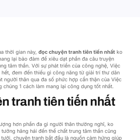
a thời gian này,
đọc chuyện tranh tiên tiến nhất
ko
mang lại bảo đảm để xiêu dạt phần đa câu truyện
ung tâm thần. Với sự phát triển của công nghệ, Việc
hết, đem đến thiếu gì công năng từ giải trí thư dãn
ắt người thân qua đa số phức hợp cẩn thận của Việc
ng chúng 1 cách làm mang lại công dụng tốt nhất.
n tranh tiên tiến nhất
ợng hơn phần đa gì người thân thường nghĩ, ko
ên tưởng hăng hái đến thể chất trung tâm thần cũng
ất tưởi, chuyện tranh bắt đầu là nguồn cảm hứng giúp