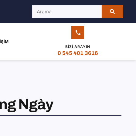
IŞIM
BIZI ARAYIN
0 545 401 3616
àng Ngày