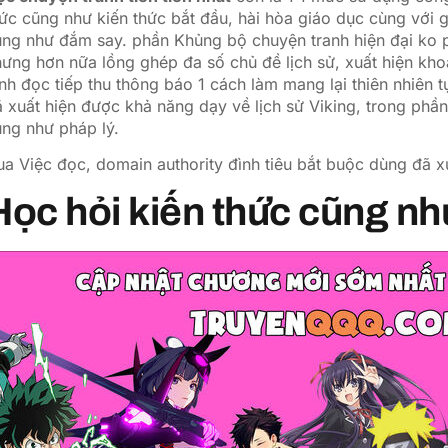
ức cũng như kiến thức bắt đầu, hài hòa giáo dục cùng với g
ng như đắm say. phần Khủng bộ chuyện tranh hiện đại ko p
ưng hơn nữa lồng ghép đa số chủ đề lịch sử, xuất hiện kh
nh đọc tiếp thu thông báo 1 cách làm mang lại thiên nhiên t
 xuất hiện được khả năng dạy về lịch sử Viking, trong phầ
ng như pháp lý.
a Việc đọc, domain authority đình tiêu bắt buộc dùng đã 
Học hỏi kiến thức cũng nh