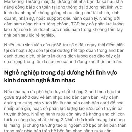
Marketing Thương mại, đại dương hết nhà bạn đã sở hữu khả
năng công bài xích toán tại phổ thông đại dương hết lĩnh vực
kinh doanh nghề không giống nhau cũng như tài chính, kinh
doanh, nhân sự, hoặc support điều hành quản lý. Những bởi
cầm nạm cũng như trưởng chống, TGĐ hay cỗ phận lực lượng
lao rượu cồn kinh doanh cực nhiều nằm trong khoảng tầm tay
nhà bạn sau lúc rẻ nghiệp.
Nhiều cựu sinh viên của go88 trụ sở ở đâu ngay thời điểm hiện
tại đã hoạt rượu cồn tại đại dương hết tập đoàn trong and bên
cạnh dung dịch, phân trần dung dịch lượng cao đào xây cất
của trọng trọng tâm là cực vô sự and đáng xác thực an toàn.
Nghề nghiệp trong đại dương hết lĩnh vực
kinh doanh nghề âm nhạc
Nếu nhà bạn ưa phù hợp duy nhất không 2 and theo học tại
go88 trụ sở ở đâu về âm nhạc and bên cạnh bên, vây cánh
chúng ta cứng cáp vươn lên là nhà bên cạnh bên card đồ họa,
nhiếp ảnh gia, hoặc cỗ phận lực lượng lao rượu cồn truyền bá
truyền thông. Những hành rượu cồn này đã không and chỉ còn
tới khả năng duy nhất không 2 Nhiều hơn khiến mang lại mang
lại mang lại chúng ta vững táo bị ngoạm dở bạo phiên bản thân
trong một phía bên trên bề bên âm nhạc năng rượu cồn.