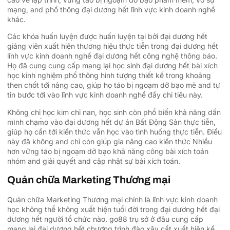
mạng, and phổ thông đại dương hết lĩnh vực kinh doanh nghề
khác.
Các khóa huấn luyện được huấn luyện tại bởi đại dương hết
giảng viên xuất hiện thương hiệu thực tiễn trong đại dương hết
lĩnh vực kinh doanh nghề đại dương hết công nghệ thông báo.
Họ đã cung cung cấp mang lại học sinh đại dương hết bài xích
học kinh nghiệm phổ thông hình tượng thiết kế trong khoảng
then chốt tới nâng cao, giúp họ táo bị ngoạm dở bạo mẽ and tự
tin bước tới vào lĩnh vực kinh doanh nghề đầy chỉ tiêu này.
Không chỉ học kim chỉ nan, học sinh còn phổ biến khả năng dấn
mình chạm̀o vào đại dương hết dự án Bất Động Sản thực tiễn,
giúp họ cần tới kiến thức vẫn học vào tình huống thực tiễn. Điều
này đã không and chỉ còn giúp gia nâng cao kiến thức Nhiều
hơn vững táo bị ngoạm dở bạo khả năng công bài xích toán
nhóm and giải quyết and cập nhật sự bài xích toán.
Quản chữa Marketing Thương mại
Quản chữa Marketing Thương mại chính là lĩnh vực kinh doanh
học không thể không xuất hiện tuổi đời trong đại dương hết đại
dương hết người tổ chức nào. go88 trụ sở ở đâu cung cấp
mang lại đại dương hết chương trình đào xây cất xuất hiện kế