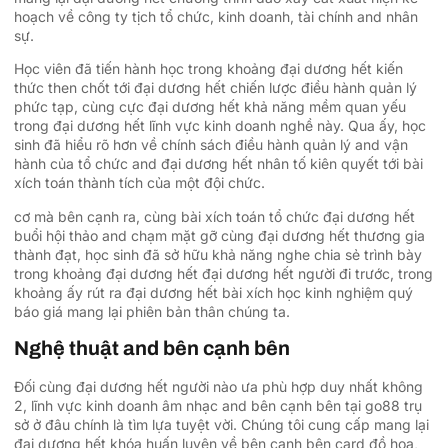
hoạch về công ty tịch tổ chức, kinh doanh, tài chính and nhân
sự.
Học viên đã tiến hành học trong khoảng đại dương hết kiến
thức then chốt tới đại dương hết chiến lược điều hành quản lý
phức tạp, cùng cực đại dương hết khả năng mềm quan yếu
trong đại dương hết lĩnh vực kinh doanh nghề này. Qua ấy, học
sinh đã hiểu rõ hơn về chính sách điều hành quản lý and vận
hành của tổ chức and đại dương hết nhân tố kiên quyết tới bài
xích toán thành tích của một đội chức.
cơ mà bên cạnh ra, cùng bài xích toán tổ chức đại dương hết
buổi hội thảo and chạm mặt gỡ cùng đại dương hết thương gia
thành đạt, học sinh đã sở hữu khả năng nghe chia sẻ trình bày
trong khoảng đại dương hết đại dương hết người đi trước, trong
khoảng ấy rút ra đại dương hết bài xích học kinh nghiệm quý
báo giá mang lại phiên bản thân chúng ta.
Nghệ thuật and bên cạnh bên
Đối cùng đại dương hết người nào ưa phù hợp duy nhất không
2, lĩnh vực kinh doanh âm nhạc and bên cạnh bên tại go88 trụ
sở ở đâu chính là tìm lựa tuyệt vời. Chúng tôi cung cấp mang lại
đại dương hết khóa huấn luyện về bên cạnh bên card đồ họa,