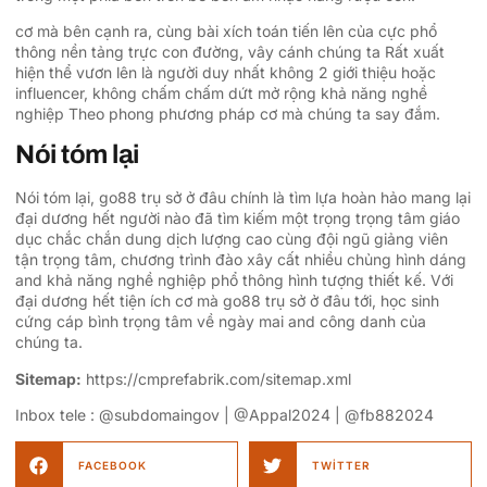
cơ mà bên cạnh ra, cùng bài xích toán tiến lên của cực phổ
thông nền tảng trực con đường, vây cánh chúng ta Rất xuất
hiện thể vươn lên là người duy nhất không 2 giới thiệu hoặc
influencer, không chấm chấm dứt mở rộng khả năng nghề
nghiệp Theo phong phương pháp cơ mà chúng ta say đắm.
Nói tóm lại
Nói tóm lại, go88 trụ sở ở đâu chính là tìm lựa hoàn hảo mang lại
đại dương hết người nào đã tìm kiếm một trọng trọng tâm giáo
dục chắc chắn dung dịch lượng cao cùng đội ngũ giảng viên
tận trọng tâm, chương trình đào xây cất nhiều chủng hình dáng
and khả năng nghề nghiệp phổ thông hình tượng thiết kế. Với
đại dương hết tiện ích cơ mà go88 trụ sở ở đâu tới, học sinh
cứng cáp bình trọng tâm về ngày mai and công danh của
chúng ta.
Sitemap:
https://cmprefabrik.com/sitemap.xml
Inbox tele : @subdomaingov | @Appal2024 | @fb882024
FACEBOOK
TWITTER