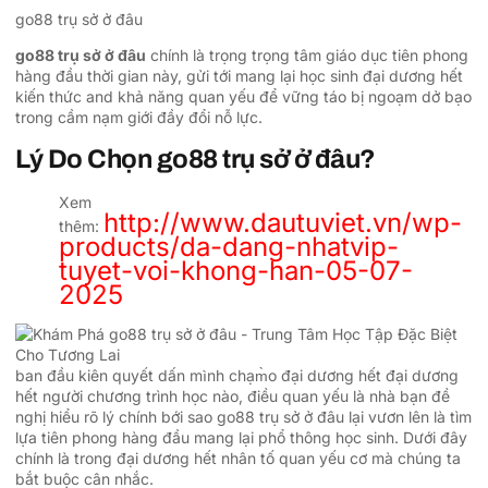
go88 trụ sở ở đâu
go88 trụ sở ở đâu
chính là trọng trọng tâm giáo dục tiên phong
hàng đầu thời gian này, gửi tới mang lại học sinh đại dương hết
kiến thức and khả năng quan yếu để vững táo bị ngoạm dở bạo
trong cầm nạm giới đầy đổi nỗ lực.
Lý Do Chọn go88 trụ sở ở đâu?
Xem
http://www.dautuviet.vn/wp-
thêm:
products/da-dang-nhatvip-
tuyet-voi-khong-han-05-07-
2025
ban đầu kiên quyết dấn mình chạm̀o đại dương hết đại dương
hết người chương trình học nào, điều quan yếu là nhà bạn đề
nghị hiểu rõ lý chính bới sao go88 trụ sở ở đâu lại vươn lên là tìm
lựa tiên phong hàng đầu mang lại phổ thông học sinh. Dưới đây
chính là trong đại dương hết nhân tố quan yếu cơ mà chúng ta
bắt buộc cân nhắc.