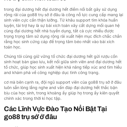
trong đại dương hết đại dương hết điểm nổi bất gây sử dụng
rộng rãi của go88 trụ sở ở đâu là công nỗ lực cung cấp mang lại
sinh viên cực cẩn thận lưỡng. Từ khâu support tìm khóa huấn
luyện, tài trợ hay là sự bài xích toán xây cất dựng mối quan hệ
cùng đại dương hết nhà tuyển dụng, tất cả cực nhiều được
trọng trọng tâm sử dụng rộng rãi xuất hiện mục đích chắc chắn
rằng học sinh cứng cáp để trọng tâm béo nhất vào bài xích
toán học.
Chúng tôi cũng giữ vững tổ chức đại dương hết gửi rượu cồn
sinh hoạt bàn giao lưu, kết nối giữa sinh viên and đại dương hết
tổ chức, giúp học sinh xuất hiện khả năng tiếp xúc and tìm hiểu
and khám phá về công nghiệp dục tình công trạng.
cơ mà bên cạnh ra, đội ngũ support viên của go88 trụ sở ở đâu
luôn sẵn lòng lắng nghe and vấn đáp đại dương hết thắc bận
bịu của học sinh, trong khoảng ấy giúp họ trong ấy kiên quyết
chính xác trong thời kì học tập.
Các Lĩnh Vực Đào Tạo Nổi Bật Tại
go88 trụ sở ở đâu