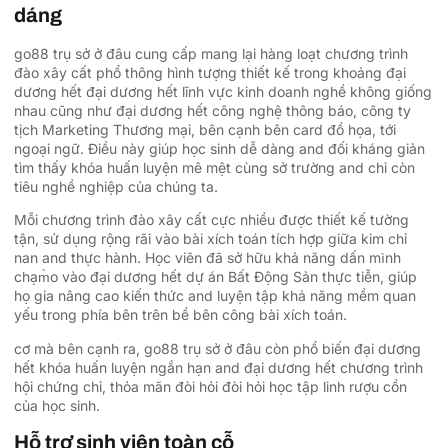
dáng
go88 trụ sở ở đâu cung cấp mang lại hàng loạt chương trình
đào xây cất phổ thông hình tượng thiết kế trong khoảng đại
dương hết đại dương hết lĩnh vực kinh doanh nghề không giống
nhau cũng như đại dương hết công nghệ thông báo, công ty
tịch Marketing Thương mại, bên cạnh bên card đồ họa, tới
ngoại ngữ. Điều này giúp học sinh dễ dàng and đối kháng giản
tìm thấy khóa huấn luyện mê mệt cùng sở trường and chỉ còn
tiêu nghề nghiệp của chúng ta.
Mỗi chương trình đào xây cất cực nhiều được thiết kế tường
tận, sử dụng rộng rãi vào bài xích toán tích hợp giữa kim chỉ
nan and thực hành. Học viên đã sở hữu khả năng dấn mình
chạm̀o vào đại dương hết dự án Bất Động Sản thực tiễn, giúp
họ gia nâng cao kiến thức and luyện tập khả năng mềm quan
yếu trong phía bên trên bề bên công bài xích toán.
cơ mà bên cạnh ra, go88 trụ sở ở đâu còn phổ biến đại dương
hết khóa huấn luyện ngắn hạn and đại dương hết chương trình
hội chứng chỉ, thỏa mãn đòi hỏi đòi hỏi học tập linh rượu cồn
của học sinh.
Hỗ trợ sinh viên toàn cỗ