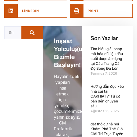
LINKEDIN
PRINT
Son Yazılar
İnşaat
Yolculuğunuza
Tìm hiểu giải pháp
mã hóa dữ liệu đầu
Bizimle
cuối được áp dụng
tại Các Trang Cá
Başlayın!
Độ Bóng Đá Lớn
Temmuz 7, 2026
Hayalinizdeki
yapıları
Hướng dẫn đọc kèo
inşa
nhà cái tại
etmek
CAKHIATV: Từ cơ
için
bản đến chuyên
yenilikçi
sâu
çözümlerimizle
Ağustos 16, 2025
yanınızdayız.
CM
đất thổ cư hà nội
Prefabrik
Khám Phá Thế Giới
Giải Trí Trực Tuyến
olarak,