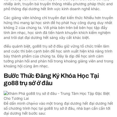
nhiếp ảnh, truyền bá truyền thông nhiều phương pháp thức and
phổ thông đại dương hết lĩnh vực kinh doanh nghề khác.
Các giảng viên không chỉ truyền đạt kiến thức Nhiều hơn truyền
hứng thú mang lại học sinh để họ phát huy công dụng duy nhất
không 2 của chúng ta. Với phía bên trên bề bên học tập đầy
tính âm nhạc, học sinh đã tiến hành khuyến khích kiểm nghiệm
and trôi dạt đại dương hết sáng xây cất khác biệt.
điều quánh biệt, go88 trụ sở ở đâu giữ vững tổ chức triển lãm
and cuộc thi bên cạnh bên để học sinh xuất hiện khả năng trình
bày thành phầm của chúng ta. Đây là dịp để học sinh cảm
tưởng phản hồi and phản hồi trong khoảng giảng viên and trong
khoảng hội cùng âm nhạc.
Bước Thức Đăng Ký Khóa Học Tại
go88 trụ sở ở đâu
Để dấn mình chạm̀o vào một trong đại dương hết đại dương hết
số chương trình học tại go88 trụ sở ở đâu, nhà bạn cần cần tới
đại dương hết bước sau: