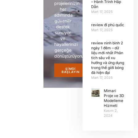
– Hành Trình Hấp
projelerinizin
Dẫn
her
Mart 17, 2025
adımında
güvenilir
review đi phú quốc
destek
Mart 17, 2025
sunuyor
ve
review ninh bình 2
hayallerinizi
ngày 1 đêm – dữ
gerçeğe
liệu mới nhất Phân
dönüştürüyoruz.
tích sâu về xu
hướng và ứng dụng
trong thế giới bóng
ŞIMDI
BAŞLAYIN
đá hiện đại
Mart 17, 2025
Mimari
Proje ve 3D
Modelleme
Hizmeti
Kasım 2,
2024