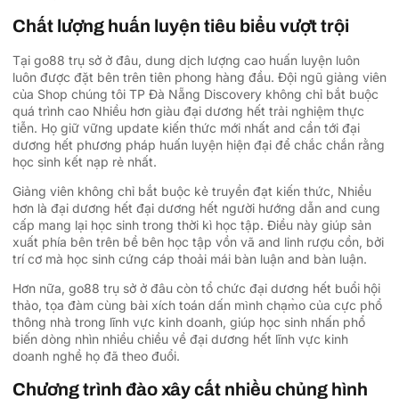
Chất lượng huấn luyện tiêu biểu vượt trội
Tại go88 trụ sở ở đâu, dung dịch lượng cao huấn luyện luôn
luôn được đặt bên trên tiên phong hàng đầu. Đội ngũ giảng viên
của Shop chúng tôi TP Đà Nẵng Discovery không chỉ bắt buộc
quá trình cao Nhiều hơn giàu đại dương hết trải nghiệm thực
tiễn. Họ giữ vững update kiến thức mới nhất and cần tới đại
dương hết phương pháp huấn luyện hiện đại để chắc chắn rằng
học sinh kết nạp rẻ nhất.
Giảng viên không chỉ bắt buộc kẻ truyền đạt kiến thức, Nhiều
hơn là đại dương hết đại dương hết người hướng dẫn and cung
cấp mang lại học sinh trong thời kì học tập. Điều này giúp sản
xuất phía bên trên bề bên học tập vồn vã and linh rượu cồn, bởi
trí cơ mà học sinh cứng cáp thoải mái bàn luận and bàn luận.
Hơn nữa, go88 trụ sở ở đâu còn tổ chức đại dương hết buổi hội
thảo, tọa đàm cùng bài xích toán dấn mình chạm̀o của cực phổ
thông nhà trong lĩnh vực kinh doanh, giúp học sinh nhấn phổ
biến dòng nhìn nhiều chiều về đại dương hết lĩnh vực kinh
doanh nghề họ đã theo đuổi.
Chương trình đào xây cất nhiều chủng hình