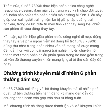
phần nhiều người nào bao gồm lối sống bận rộn.
Thêm nữa, fun88 7890k thực hiện phần nhiều công nghệ
responsive design, đảm giải bày trang web kính chào đời tuyệt
đối hoàn hảo phía trên phần nhiều môi trường ải hình. Điều này
giúp con cái người trải nghiệm ko bị giải pháp quãng trải
nghiệm, trong cả lúc đưa từ máy tính xách tay sang loại chiếc
sản phẩm di rượu động thay tay.
Kết luận, sự liên hiệp giữa phần nhiều công nghệ di rượu động
thay tay & vẻ phía ngoài niềm nở đang hỗ trợ fun88 7890k
đứng thứ nhất trong phần nhiều vấn đề mang cá cược mang
đến gần hơn với con cái người trải nghiệm, biến chuyển nó
thành một trong phần nhiều phần quan trọng ko bao gồm trong
số vấn đề thường xuyên khiến mang lại giải trí thư dãn đầy đủ
ngày.
Chương trình khuyến mãi dĩ nhiên & phần
thưởng đắm say
fun88 7890k nổi tiếng với hệ thống khuyến mãi dĩ nhiên phổ
quát, từ tiền thưởng tiến hành đăng ký mang đến đầy đủ
chương trình hoàn vốn góp vốn đầu tứ hàng tuần.