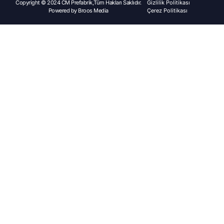
Copyright © 2024 CM Prefabrik,Tüm Hakları Saklıdır.
Gizlilik Politikası
Powered by
Broos Media
Çerez Politikası