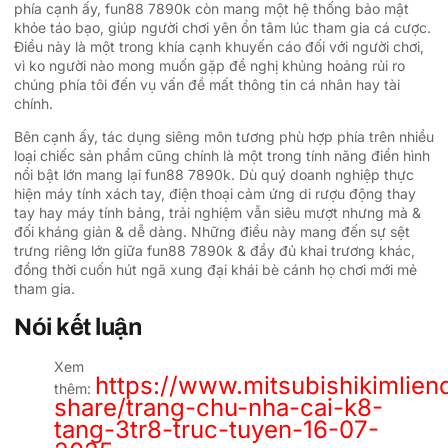
phía cạnh ấy, fun88 7890k còn mang một hệ thống bảo mật
khỏe táo bạo, giúp người chơi yên ổn tâm lúc tham gia cá cược.
Điều này là một trong khía cạnh khuyến cáo đối với người chơi,
vì ko người nào mong muốn gặp đề nghị khủng hoảng rủi ro
chúng phía tôi đến vụ vấn đề mất thông tin cá nhân hay tài
chính.
Bên cạnh ấy, tác dụng siêng môn tương phù hợp phía trên nhiều
loại chiếc sản phẩm cũng chính là một trong tính năng điển hình
nổi bật lớn mang lại fun88 7890k. Dù quý doanh nghiệp thực
hiện máy tính xách tay, điện thoại cảm ứng di rượu động thay
tay hay máy tính bảng, trải nghiệm vẫn siêu mượt nhưng mà &
đối kháng giản & dễ dàng. Những điều này mang đến sự sệt
trưng riêng lớn giữa fun88 7890k & đầy đủ khai trương khác,
đồng thời cuốn hút ngã xung đại khái bè cánh họ chơi mới mẻ
tham gia.
Nói kết luận
Xem
https://www.mitsubishikimlie
thêm:
share/trang-chu-nha-cai-k8-