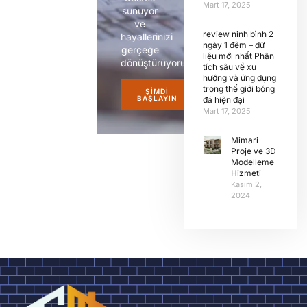
review đi phú quốc
destek
Mart 17, 2025
sunuyor
ve
review ninh bình 2
hayallerinizi
ngày 1 đêm – dữ
gerçeğe
liệu mới nhất Phân
dönüştürüyoruz.
tích sâu về xu
hướng và ứng dụng
trong thế giới bóng
ŞIMDI
BAŞLAYIN
đá hiện đại
Mart 17, 2025
Mimari
Proje ve 3D
Modelleme
Hizmeti
Kasım 2,
2024