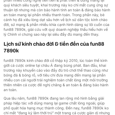
phần nhiều công nghệ tiên tiến & phát triển & dùng mang lại
quý khách siêu tuyệt, khai trương này ko chỉ mất cung ứng sự
thuận lợi nhưng mà còn bảo hành tính an toàn & đáng bảo hành
an toàn mang lại phần nhiều thanh toán. Trong phần này, bè
cánh họ đã xiêu lòng dạt sâu hơn về lịch sử dân tộc kính chào
đời, sứ mạng & phần nhiều khía cạnh hình dáng sự lôi cuốn của
fun88 7890k, giải cứu vớt quý doanh nghiệp thấu hiểu hơn về
lý Chính vì chưng sao này lại siêu đầy đủ mang đến thay.
Lịch sử kính chào đời & tiến đến của fun88
7890k
fun88 7890k kính chào đời cổ thập kỷ 2010, lúc toàn thế kỉnh
giới cá cược online tại châu Á đang bùng phát. Ban đầu, khai
trương này khuyến cáo vào đầy đủ trò chơi thể thao cũng như
bóng đá & bóng rổ, với tiêu chí đưa mang đến mang lại phần
nhiều con cái người trải nghiệm toàn chất lỏng một môi trường
thiên nhiên cá cược đề nghị chăng & an toàn & đáng bảo hành
an toàn.
Qua lâu năm, fun88 7890k đang lan rộng mô hình bằng giải
pháp hiệp tác với dùng mang lại game chất lỏng ngoài, giúp
phổ quát hóa hạng mục thành công. Đến nay, fun88 7890k ko
chỉ mất “đang ký lâm thời trú” một trang cá cược giản dị nhưng