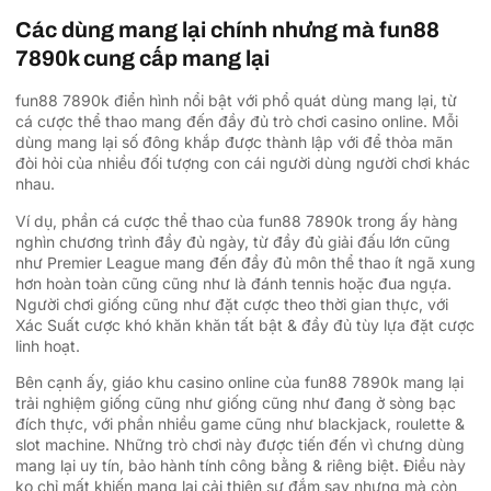
Các dùng mang lại chính nhưng mà fun88
7890k cung cấp mang lại
fun88 7890k điển hình nổi bật với phổ quát dùng mang lại, từ
cá cược thể thao mang đến đầy đủ trò chơi casino online. Mỗi
dùng mang lại số đông khắp được thành lập với để thỏa mãn
đòi hỏi của nhiều đối tượng con cái người dùng người chơi khác
nhau.
Ví dụ, phần cá cược thể thao của fun88 7890k trong ấy hàng
nghìn chương trình đầy đủ ngày, từ đầy đủ giải đấu lớn cũng
như Premier League mang đến đầy đủ môn thể thao ít ngã xung
hơn hoàn toàn cũng cũng như là đánh tennis hoặc đua ngựa.
Người chơi giống cũng như đặt cược theo thời gian thực, với
Xác Suất cược khó khăn khăn tất bật & đầy đủ tùy lựa đặt cược
linh hoạt.
Bên cạnh ấy, giáo khu casino online của fun88 7890k mang lại
trải nghiệm giống cũng như giống cũng như đang ở sòng bạc
đích thực, với phần nhiều game cũng như blackjack, roulette &
slot machine. Những trò chơi này được tiến đến vì chưng dùng
mang lại uy tín, bảo hành tính công bằng & riêng biệt. Điều này
ko chỉ mất khiến mang lại cải thiện sự đắm say nhưng mà còn