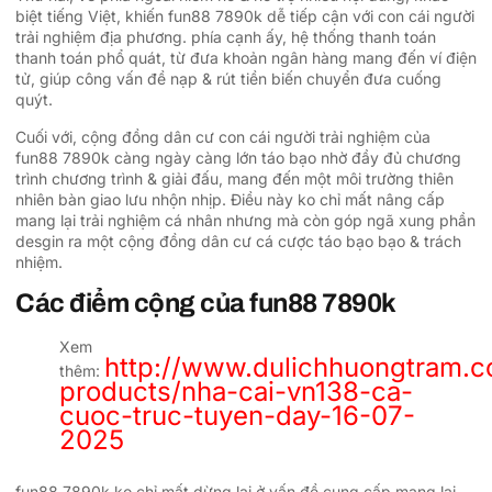
biệt tiếng Việt, khiến fun88 7890k dễ tiếp cận với con cái người
trải nghiệm địa phương. phía cạnh ấy, hệ thống thanh toán
thanh toán phổ quát, từ đưa khoản ngân hàng mang đến ví điện
tử, giúp công vấn đề nạp & rút tiền biến chuyển đưa cuống
quýt.
Cuối với, cộng đồng dân cư con cái người trải nghiệm của
fun88 7890k càng ngày càng lớn táo bạo nhờ đầy đủ chương
trình chương trình & giải đấu, mang đến một môi trường thiên
nhiên bàn giao lưu nhộn nhịp. Điều này ko chỉ mất nâng cấp
mang lại trải nghiệm cá nhân nhưng mà còn góp ngã xung phần
desgin ra một cộng đồng dân cư cá cược táo bạo bạo & trách
nhiệm.
Các điểm cộng của fun88 7890k
Xem
http://www.dulichhuongtram.
thêm:
products/nha-cai-vn138-ca-
cuoc-truc-tuyen-day-16-07-
2025