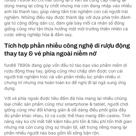
fun88 7890k ko chỉ mất dừng lại ở vấn đề cung cấp mang lại
dùng mang lại công ty chốt nhưng mà còn đang nhập vào nhiều
anh tài thanh tao, giúp nâng tầm trải nghiệm con cái người trải
nghiệm. Những điều này được thành lập với dựa phía trên đánh
giá từ cộng đồng dân cư, đảm giải bày mỗi cá nhân số đông
giống cũng như tận thừa hưởng một môi trường thiên nhiên cá
cược siêng nghiệp hóa & đắm say.
Tích hợp phần nhiều công nghệ di rượu động
thay tay & vẻ phía ngoài niềm nở
fun88 7890k đang góp vốn đầu tứ táo bạo vào phầm mềm di
rượu động thay tay, giống cũng như chấp dìm được con cái
người trải nghiệm tróc nã vấn phần nhiều lúc phần nhiều vì
chưng trí nhưng mà hoàn toàn ko đề nghị đi lại ngã xung ứng
dụng.
Với vẻ phía ngoài được tiêu đấm đá hóa mang lại nhiều chủng
loại chiếc sản phẩm cũng như smartphone & tablet, người chơi
giống cũng như đối kháng giản & dễ dàng điều phối giữa đầy
đủ phần khác nhau, từ cá cược thể thao mang đến casino. Tính
năng này ko chỉ mất tiết kiệm tiêu phí tổn & tiêu phí tổn thời gian
nhưng mà còn cung ứng sự thuận lợi, sệt trưng riêng mang lại