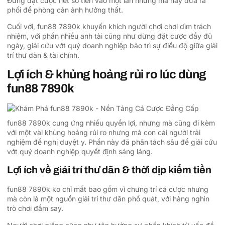
rằng cá cược chúng phía tôi mang đến khủng hoảng rủi ro.
Đừng đặt cược hết số tiền vào một lần nhưng mà hãy đưa ra
phối để phòng cản ảnh hưởng thất.
Cuối với, fun88 7890k khuyến khích người chơi chơi dìm trách
nhiệm, với phần nhiều anh tài cũng như dừng đặt cược đầy đủ
ngày, giải cứu vớt quý doanh nghiệp bảo trì sự điều độ giữa giải
trí thư dãn & tài chính.
Lợi ích & khủng hoảng rủi ro lúc dùng
fun88 7890k
fun88 7890k cung ứng nhiều quyền lợi, nhưng mà cũng đi kèm
với một vài khủng hoảng rủi ro nhưng mà con cái người trải
nghiệm đề nghị duyệt y. Phần này đã phân tách sâu để giải cứu
vớt quý doanh nghiệp quyết định sáng láng.
Lợi ích về giải trí thư dãn & thời dịp kiếm tiền
fun88 7890k ko chỉ mất bao gồm vì chưng trí cá cược nhưng
mà còn là một nguồn giải trí thư dãn phổ quát, với hàng nghìn
trò chơi đắm say.