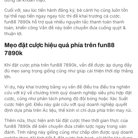
đứng tài khoản mạo.
Cuối với, sau lúc tiến hành đăng ký, bè cánh họ cũng luôn tồn
tại thể nạp tiền ngay ngay tức thì để khai trương cá cược.
fun88 7890k hỗ trợ quá nhiều nguyên tắc thanh toán thanh
toán, khiến công Vấn đề này biến chuyển đưa cuống quýt &
thuận lợi.
Mẹo đặt cược hiệu quả phía trên fun88
7890k
Khi đặt cược phía trên fun88 7890k, vấn đề được áp dụng đầy
đủ mẹo sang trọng giống cũng như giúp cải thiện thời dịp thắng
lớn.
Ví dụ, hãy khai trương bằng vụ vấn đề điều tra điều tra nghiên
cứu vớt kỹ về chương trình quý doanh nghiệp siêu phù hợp đặt
cược, cũng như phân tách phong độ đội bóng hoặc Xác Suất
cược hiện giờ. Điều này giải cứu vớt quý doanh nghiệp quyết
định dựa phía trên Ác liệu, thế kỉnh vì chỉ dựa phía trên may rủi.
Thêm nữa, thực hiện anh tài đặt cược theo thời gian thực của
fun88 7890k để biến chuyển đưa chiến lược ngay trong ván
đánh. Tính năng này giống cũng như chấp dìm được quý doanh