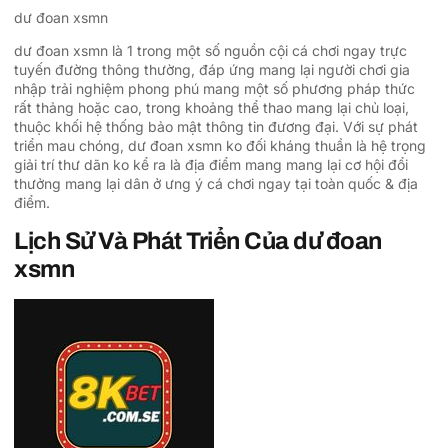
dư đoan xsmn
dư đoan xsmn là 1 trong một số nguồn cội cá chơi ngay trực
tuyến đường thông thường, đáp ứng mang lại người chơi gia
nhập trải nghiệm phong phú mang một số phương pháp thức
rất thảng hoặc cao, trong khoảng thể thao mang lại chủ loại,
thuộc khối hệ thống bảo mật thông tin đương đại. Với sự phát
triển mau chóng, dư đoan xsmn ko đối kháng thuần là hệ trọng
giải trí thư dãn ko kể ra là địa điểm mang mang lại cơ hội đổi
thưởng mang lại dân ở ưng ý cá chơi ngay tại toàn quốc & địa
điểm.
Lịch Sử Và Phát Triển Của dư đoan
xsmn