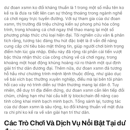
dư đoan xsmn ko đối kháng thuần là 1 trong một số mẫu tên ko
kể ra là đưa ra tiết liên can sự thông thoáng trong ngành nghề
cá chơi ngay trực tuyến đường. Với sự tham gia của dư đoan
xsmn, thị trường đã triệu chứng kiến sự phong phú hóa công
trình, trong khoảng cá chơi ngay thể thao mang lại một số
phương pháp thức chủ loại hiện đại. Tôi nghiên cứu vãn & phân
tích rằng, tương tác đáng thu hút đặc biệt là ở vấn đề nâng
cung cấp chỉ tiêu bảo mật thông tin, giúp người chơi bình trọng
điểm hơn lúc gia nhập. Điều này đã rộng rãi phần cải tiến vượt
bậc thừa nhận thức của công chúng về cá chơi ngay, trong
khoảng một hoạt động khủng hoảng rủi ro thành một qui định
giải trí thư dãn đương đại. Thêm nữa, dư đoan xsmn đã tương
hỗ hầu như chương trình mệnh lệnh thuộc đồng, như giáo dục
về bài xích bạc thường xuyên nghiệp, điều mà lại bên tôi phản
hồi cao vày nó trình diễn sự thân thương mang lại dân ở. Tuy
nhiên, để duy trì địa điểm đứng, dư đoan xsmn cần liên tiếp đổi
chũm, chẳng hạn như hài cấu kết lý blockchain để nâng cao
tính công khai minh bạch minh bạch. Tổng sánh lại, tương tác
của dư đoan xsmn là sâu rộng, ko đối kháng thuần về mặt đưa
ra chi phí ko kể ra về văn giải hạn trí thư dãn.
Các Trò Chơi Và Dịch Vụ Nổi Bật Tại dư