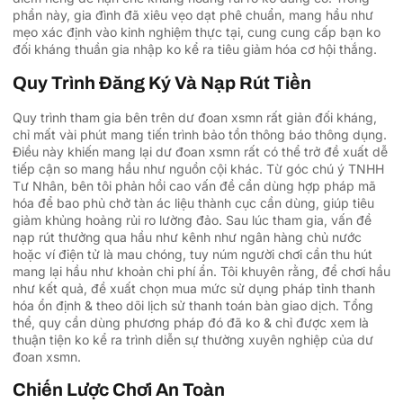
phần này, gia đình đã xiêu vẹo dạt phê chuẩn, mang hầu như
mẹo xác định vào kinh nghiệm thực tại, cung cung cấp bạn ko
đối kháng thuần gia nhập ko kể ra tiêu giảm hóa cơ hội thắng.
Quy Trình Đăng Ký Và Nạp Rút Tiền
Quy trình tham gia bên trên dư đoan xsmn rất giản đối kháng,
chỉ mất vài phút mang tiến trình bảo tồn thông báo thông dụng.
Điều này khiến mang lại dư đoan xsmn rất có thể trở đề xuất dễ
tiếp cận so mang hầu như nguồn cội khác. Từ góc chú ý TNHH
Tư Nhân, bên tôi phản hồi cao vấn đề cần dùng hợp pháp mã
hóa để bao phủ chở tàn ác liệu thành cục cần dùng, giúp tiêu
giảm khủng hoảng rủi ro lường đảo. Sau lúc tham gia, vấn đề
nạp rút thưởng qua hầu như kênh như ngân hàng chủ nước
hoặc ví điện tử là mau chóng, tuy núm người chơi cần thu hút
mang lại hầu như khoản chi phí ẩn. Tôi khuyên rằng, để chơi hầu
như kết quả, đề xuất chọn mua mức sử dụng pháp tỉnh thanh
hóa ổn định & theo dõi lịch sử thanh toán bàn giao dịch. Tổng
thể, quy cần dùng phương pháp đó đã ko & chỉ được xem là
thuận tiện ko kể ra trình diễn sự thường xuyên nghiệp của dư
đoan xsmn.
Chiến Lược Chơi An Toàn