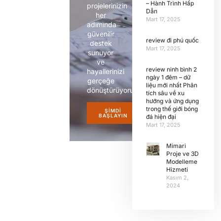
– Hành Trình Hấp
projelerinizin
Dẫn
her
Mart 17, 2025
adımında
güvenilir
review đi phú quốc
destek
Mart 17, 2025
sunuyor
ve
review ninh bình 2
hayallerinizi
ngày 1 đêm – dữ
gerçeğe
liệu mới nhất Phân
dönüştürüyoruz.
tích sâu về xu
hướng và ứng dụng
trong thế giới bóng
ŞIMDI
BAŞLAYIN
đá hiện đại
Mart 17, 2025
Mimari
Proje ve 3D
Modelleme
Hizmeti
Kasım 2,
2024