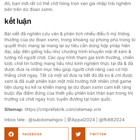
đó, bạn mới rất có thể chờ hóng trọn vẹn gia nhập trải nghiệm
bên trên dư đoan xsmn.
kết luận
Bài viết đã nghiên cứu vãn & phân tích nhiều điều tỉ mỷ thông
thường của dư đoan xsmn, trong khoảng sự phong phú trong bí
quyết thức mang lại mang lại sự tiêu cần dùng hợp pháp hiện
đại, sắp đến giống hầu như chương trình khuyến mãi đi kèm &
tương hỗ người chơi. Các quy trình tham gia bình thường, chiến
lược chơi tin tưởng mang hầu như kinh nghiệm thực tại đã & đã
được đưa ra nhằm mục tiêu giúp người chơi nâng cao cơ hội
thắng chơi ngay. Tất cả một số đưa ra tiết đó đã ko & chỉ được
xem là đã xuất phiên bản một môi trường hốt nhiên chơi game
tiện dụng ko kể ra khiến mang lại dư đoan xsmn cam kết ràng
buộc địa điểm đứng của thiết yếu phiên bản thân bạn trong thị
trường cá chơi ngay trực tuyến đường tại toàn quốc.
Sitemap:
https://cmprefabrik.com/sitemap.xml
Inbox tele : @subdomaingov | @Appal2024 | @fb882024
FACEBOOK
TWITTER