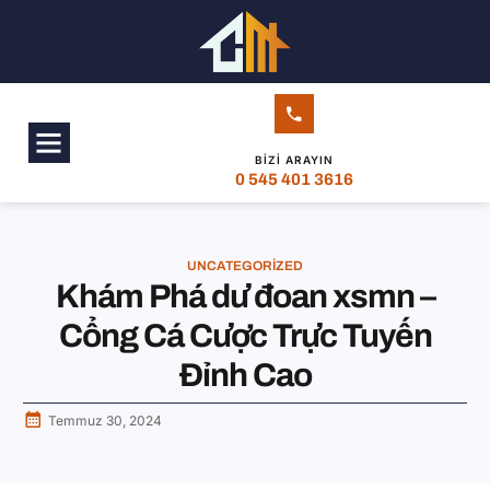
BIZI ARAYIN
0 545 401 3616
UNCATEGORIZED
Khám Phá dư đoan xsmn –
Cổng Cá Cược Trực Tuyến
Đỉnh Cao
Temmuz 30, 2024