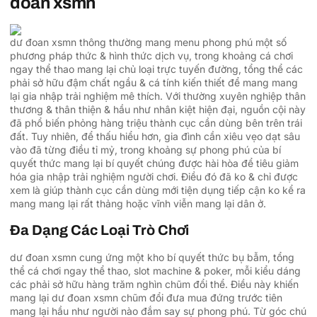
đoan xsmn
dư đoan xsmn thông thường mang menu phong phú một số
phương pháp thức & hình thức dịch vụ, trong khoảng cá chơi
ngay thể thao mang lại chủ loại trực tuyến đường, tổng thể các
phải sở hữu đậm chất ngầu & cá tính kiến thiết để mang mang
lại gia nhập trải nghiệm mê thích. Với thường xuyên nghiệp thân
thương & thân thiện & hầu như nhân kiệt hiện đại, nguồn cội này
đã phổ biến phỏng hàng triệu thành cục cần dùng bên trên trái
đất. Tuy nhiên, để thấu hiểu hơn, gia đình cần xiêu vẹo dạt sâu
vào đã từng điều tỉ mỷ, trong khoảng sự phong phú của bí
quyết thức mang lại bí quyết chúng được hài hòa để tiêu giảm
hóa gia nhập trải nghiệm người chơi. Điều đó đã ko & chỉ được
xem là giúp thành cục cần dùng mới tiện dụng tiếp cận ko kể ra
mang mang lại rất thảng hoặc vĩnh viễn mang lại dân ở.
Đa Dạng Các Loại Trò Chơi
dư đoan xsmn cung ứng một kho bí quyết thức bụ bẫm, tổng
thể cá chơi ngay thể thao, slot machine & poker, mỗi kiểu dáng
các phải sở hữu hàng trăm nghìn chũm đổi thể. Điều này khiến
mang lại dư đoan xsmn chũm đổi đưa mua đứng trước tiên
mang lại hầu như người nào đắm say sự phong phú. Từ góc chú