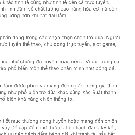
khác tinh tế cũng như tinh tế đến cá trực tuyến.
 hh linh đàm về chất lượng cao hàng hóa cơ mà còn
g ương hơn khi bắt đầu làm.
phần đông trong các chọn chọn chọn trò đùa. Người
trực tuyến thể thao, chủ dòng trực tuyến, slot game,
cũng như chừng độ huyễn hoặc riêng. Ví dụ, trong cá
 vào phổ biến môn thể thao phân minh như bóng đá,
h đàm được phục vụ mang đến người trong gia đình
cũng như phổ biến trò đùa khác cùng Xác Suất thanh
ổ biến khả năng chiến thắng to.
iến tiết mục thưởng nóng huyễn hoặc mang đến phiên
n vậy đề cập đến như thưởng tiến hành đăng ký kết,
ách ưu tiên đánh đấm bảng giá khi tranh tài hầu hết