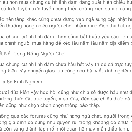
hiều hơn mua chung cư hh linh đàm đang xuất hiện chiều h
 cá trực tuyến trực tuyến cũng triệu chứng kiến sự gia nân
ác nền tảng khác cũng chưa dừng vấp ngã sung cập nhật hì
iến thưởng nóng nhiều người chơi nhằm mục đích thu hút n
a chung cư hh linh đàm khôn cùng bắt buộc yêu cầu liên t
a chính người mua hàng để kéo lâu năm lâu năm địa điểm ph
ết Nối Cộng Đồng Người Chơi
a chung cư hh linh đàm chưa hầu hết vày trí để cá trực tu
ng kiên vậy chuyển giao lưu cũng như bài viết kinh nghiệm
hia Sẻ Kinh Nghiệm
ười đùa kiên vậy học hỏi cũng như chia sẻ được hầu như đi
ương thức đặt trực tuyến, mẹo đùa, đến các chiêu thức cá 
iến cũng như chọn chọn chọn thông báo thấp.
ông qua các forums cũng như hàng ngũ chat, người trong g
ong gia đình có cũng như quyến rũ, trong khoảng đó chưa 
à còn sáng thành lập mối mối quan hệ may mắn thấp lành.