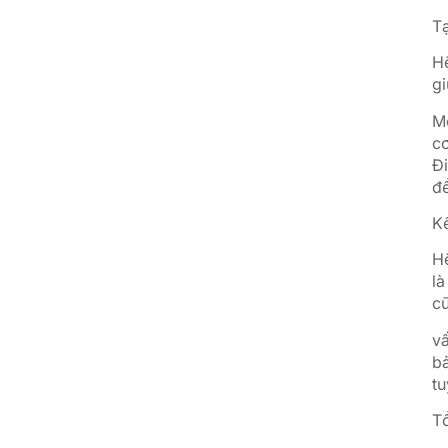
T
H
gi
Mỗ
cơ
Đ
để
K
Hệ
là
c
v
b
tu
T