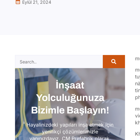
Eylül 21, 2024
m
mu
tu
İnşaat
nà
t
Yolculuğunuza
p
Bizimle Başlayın!
mu
vi
kh
Hayalinizdeki yapıları inşa etmek için
yenilikçi çözümlerimizle
K
yanınızdayız. CM Prefabrik olarak,