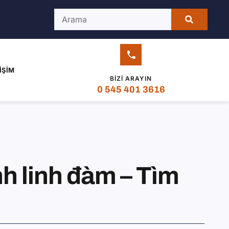
IŞIM
BIZI ARAYIN
0 545 401 3616
 linh đàm – Tìm