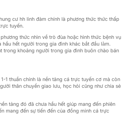
ung cư hh linh đàm chính là phương thức thức thấp
rực tuyến.
t phương thức nhìn về trò đùa hoặc hình thức bệnh vụ
ầu hết người trong gia đình khác bắt đầu làm.
t trong khoảng người trong gia đình buôn chào bán
1-1 thuần chính là nền tảng cá trực tuyến cơ mà còn
người thân chuyển giao lưu, học hỏi cũng như chia sẻ
 nền tảng đó đã chưa hầu hết giúp mang đến phiên
ến mang đến sự tiến đến của đồng minh cá trực