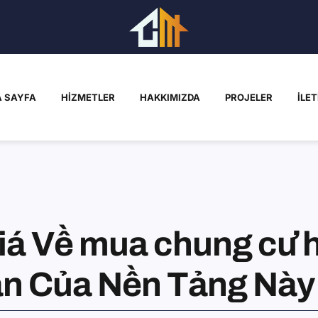
 SAYFA
HIZMETLER
HAKKIMIZDA
PROJELER
İLET
 Về mua chung cư hh
ẫn Của Nền Tảng Này