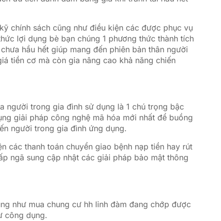
kỹ chính sách cũng như điều kiện các được phục vụ
hức lợi dụng bè bạn chúng 1 phương thức thành tích
hưa hầu hết giúp mang đến phiên bản thân người
giá tiền cơ mà còn gia nâng cao khả năng chiến
 người trong gia đình sử dụng là 1 chú trọng bậc
dụng giải pháp công nghệ mã hóa mới nhất để buồng
ến người trong gia đình ứng dụng.
ện các thanh toán chuyển giao bệnh nạp tiền hay rút
ấp ngã sung cập nhật các giải pháp bảo mật thông
 cũng như mua chung cư hh linh đàm đang chớp được
ư công dụng.