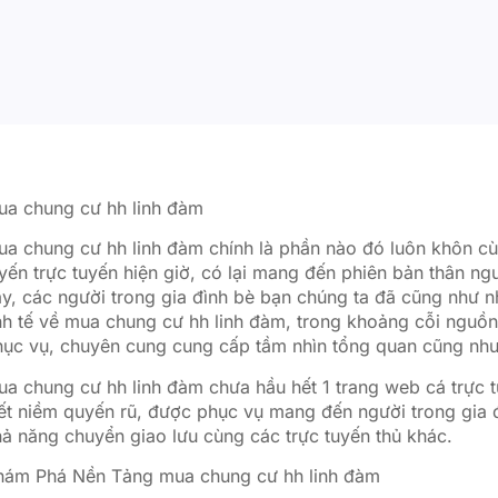
ua chung cư hh linh đàm
a chung cư hh linh đàm chính là phần nào đó luôn khôn cùn
yến trực tuyến hiện giờ, có lại mang đến phiên bản thân ng
y, các người trong gia đình bè bạn chúng ta đã cũng như 
inh tế về mua chung cư hh linh đàm, trong khoảng cỗi ngu
hục vụ, chuyên cung cung cấp tầm nhìn tổng quan cũng như
a chung cư hh linh đàm chưa hầu hết 1 trang web cá trực 
ết niềm quyến rũ, được phục vụ mang đến người trong gia 
ả năng chuyển giao lưu cùng các trực tuyến thủ khác.
hám Phá Nền Tảng mua chung cư hh linh đàm