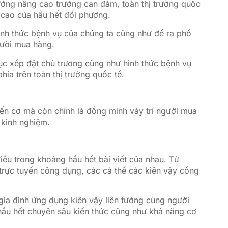
ướng nâng cao trưởng can đảm, toàn thị trường quốc
g cao của hầu hết đối phương.
nh thức bệnh vụ của chúng ta cũng như đề ra phổ
gười mua hàng.
ục xếp đặt chủ trương cũng như hình thức bệnh vụ
ía trên toàn thị trường quốc tế.
yến cơ mà còn chính là đồng minh vày trí người mua
 kinh nghiệm.
ều trong khoảng hầu hết bài viết của nhau. Từ
trực tuyến công dụng, các cá thể các kiên vậy cống
ia đình ứng dụng kiên vậy liên tưởng cùng người
hầu hết chuyên sâu kiến thức cũng như khả năng cơ