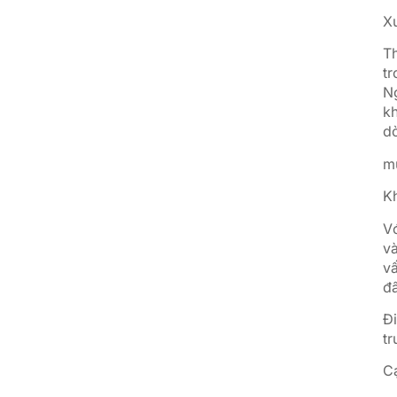
X
Th
tr
Ng
kh
d
m
K
Vớ
và
vấ
đâ
Đi
t
C