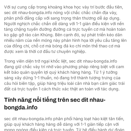
Với sự cung cấp trong khoảng khoa học vày trí bước đầu tiên,
sec dit nhau-bongda.info nóng vội chắc chắc chắn địa vày,
phân phối đẳng cấp với sang trọng thân thương dễ áp dụng.
Người nghịch chắc chắn dễ dàng với 1-1 giản điều kiện với nền
tảng chặng tuyến đường đường cá trực tuyến cơ mà hoàn toàn
ko gặp gỡ rào cản Khủng. Bên cạnh đó, sự phát triển kéo dãn
nhiều năm của nền móng này phản hình họa lời yêu cầu tăng lên
của đồng chí, chỗ cơ mà bóng đá ko chỉ môn thể thao cơ mà
được xem là thời cơ đầu tư chuyên nghiệp.
Trong viên diện trở ngại khốc liệt, sec dit nhau-bongda.info
đang giữ chắc vày trí nhờ vào phương pháp riêng biệt với cam
kết bảo quản quyền lợi quý khách hàng hàng. Từ 1 ý tưởng
sáng xây dừng 1-1 thuần, nó đang trở thành tượng trưng của
câu hỏi biên tập, giúp hàng triệu loài căn nhà bạn cảm giác trái
đất cá trực tuyến 1 cách thức xác thật an toàn với tác dụng.
Tính năng nổi tiếng trên sec dit nhau-
bongda.info
sec dit nhau-bongda.info phân phối hàng loạt hào kiệt tân tiến,
giúp quý khách hàng hàng dễ dàng với 1-1 giản tiếp cận với
mong ngóng điều kiện cá trực tuyến. Từ hệ điều hành dự đoán