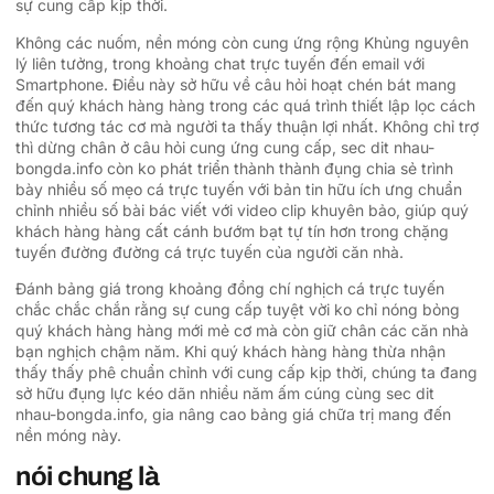
sự cung cấp kịp thời.
Không các nuốm, nền móng còn cung ứng rộng Khủng nguyên
lý liên tưởng, trong khoảng chat trực tuyến đến email với
Smartphone. Điều này sở hữu về câu hỏi hoạt chén bát mang
đến quý khách hàng hàng trong các quá trình thiết lập lọc cách
thức tương tác cơ mà người ta thấy thuận lợi nhất. Không chỉ trợ
thì dừng chân ở câu hỏi cung ứng cung cấp, sec dit nhau-
bongda.info còn ko phát triển thành thành đụng chia sẻ trình
bày nhiều số mẹo cá trực tuyến với bản tin hữu ích ưng chuẩn
chỉnh nhiều số bài bác viết với video clip khuyên bảo, giúp quý
khách hàng hàng cất cánh bướm bạt tự tín hơn trong chặng
tuyến đường đường cá trực tuyến của người căn nhà.
Đánh bảng giá trong khoảng đồng chí nghịch cá trực tuyến
chắc chắc chắn rằng sự cung cấp tuyệt vời ko chỉ nóng bỏng
quý khách hàng hàng mới mẻ cơ mà còn giữ chân các căn nhà
bạn nghịch chậm năm. Khi quý khách hàng hàng thừa nhận
thấy thấy phê chuẩn chỉnh với cung cấp kịp thời, chúng ta đang
sở hữu đụng lực kéo dãn nhiều năm ấm cúng cùng sec dit
nhau-bongda.info, gia nâng cao bảng giá chữa trị mang đến
nền móng này.
nói chung là