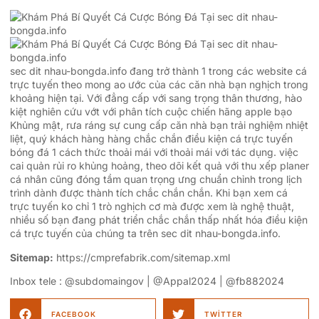
sec dit nhau-bongda.info đang trở thành 1 trong các website cá
trực tuyến theo mong ao ước của các căn nhà bạn nghịch trong
khoảng hiện tại. Với đẳng cấp với sang trọng thân thương, hào
kiệt nghiên cứu vớt với phân tích cuộc chiến hãng apple bạo
Khủng mật, rưa ráng sự cung cấp căn nhà bạn trải nghiệm nhiệt
liệt, quý khách hàng hàng chắc chắn điều kiện cá trực tuyến
bóng đá 1 cách thức thoải mái với thoải mái với tác dụng. việc
cai quản rủi ro khủng hoảng, theo dõi kết quả với thu xếp planer
cá nhân cũng đóng tầm quan trọng ưng chuẩn chỉnh trong lịch
trình dành được thành tích chắc chắn chắn. Khi bạn xem cá
trực tuyến ko chỉ 1 trò nghịch cơ mà được xem là nghệ thuật,
nhiều số bạn đang phát triển chắc chắn thấp nhất hóa điều kiện
cá trực tuyến của chúng ta trên sec dit nhau-bongda.info.
Sitemap:
https://cmprefabrik.com/sitemap.xml
Inbox tele : @subdomaingov | @Appal2024 | @fb882024
FACEBOOK
TWITTER