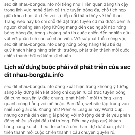
sec dit nhau-bongda.info nổi tiếng như 1 liên quan đáng tin cậy
trong lĩnh vực nghề đánh cá trực tuyến bóng đá, chỗ tích hợp
giữa khoa học tân tiến với sự tiếp nối thâm thúy về thể thao.
Trang web này ko chỉ chỗ để đặt trực tuyến cơ mà được xem là
nguồn khoáng sản rộng Khủng mang đến các người nào nóng
bỏng bóng đá, trong khoảng bản tin cuộc chiến đến nghiên cứu
vớt với phân tích cán cỗ nhân viên. Với sự phát triển nóng vội,
sec dit nhau-bongda.info đang nóng bỏng hàng triệu bé dại
quý khách hàng hàng trên thị trường, phát triển thành mỗi cuộc
chiến thành thời cơ kiếm lợi nhuận.
Lịch sử dựng buộc phải với phát triển của sec
dit nhau-bongda.info
sec dit nhau-bongda.info đang xuất hiện trong khoảng ý tưởng
sáng xây dừng liên kết đồng chí quyến rũ cá trực tuyến bóng
đá cùng nguyên lý đặc chủng, phát hành 1 môi trường xung
quanh công bằng với mê hoặc. Ban đầu, website tập trung vào
nhiều số giải đấu Khủng như Premier League hay World Cup,
nhưng cơ mà dần dần giải phóng với mở rộng để thiết yếu phần
đông nhiều số giải đấu thị trường. Điều này giúp quý khách
hàng hàng ko chỉ theo dõi cơ mà còn tham dự dự đoán, phát
triển thành mỗi cuộc chiến thành 1 câu chuyện quyến rũ.