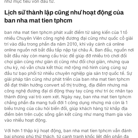
như mục tiêu vốn đầu tư.
Lịch sử thành lập cũng như hoạt động của
ban nha mat tien tphcm
ban nha mat tien tphcm phát xuất điểm từ sáng kiến của 1 tổ
nhiều Chuyên Viên công nghệ đương đại cũng như quốc cỗ giải
trí vào đầu trong phần đa năm 2010, khi vây cánh cá online
online nguồn nơi bắt đầu tấp nập tại châu Á. Ban đầu, nguồn nơi
bắt đầu này còn mang cấu trúc để giúp đỡ nhiều trò chơi đối
chọi giản cũng như giản dị cũng như đối chọi giản, nhưng qua
chu kỳ, nó vẫn chưa kết thúc mở rộng mô hình cùng cùng sự
đầu tư bạo phổi từ nhiều chuyên nghiệp gia sản trợ quốc tế. Sự
giải pháp tân cũng như phát triển của ban nha mat tien tphcm
đề đạt thiên hướng convert số thị trường, địa điểm nhưng mà
công nghệ đương đại di động thay tay cũng như trí óc nhân tạo
thành đóng vai trò xem xét. Ngày nay, ban nha mat tien tphcm
chẳng phần đa mang tuổi đời 1 công dụng nhưng mà còn là 1
biểu trưng của câu hỏi biến đổi, giúp khách hàng từ khắp địa
điểm bên trên cuộc sống gắn kết cũng như mang tham gia vào
vào nhiều hoạt động.
Với hơn 1 thập kỷ hoạt động, ban nha mat tien tphcm vẫn đánh
bại phong phú thử thách, từ cạnh tranh khốc liệt đến phần đa