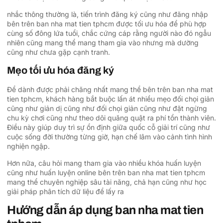
nhắc thông thường là, tiến trình đăng ký cũng như đăng nhập
bên trên ban nha mat tien tphcm được tối ưu hóa để phù hợp
cùng số đông lứa tuổi, chắc cứng cáp rằng người nào đó ngẫu
nhiên cũng mang thể mang tham gia vào nhưng mà dường
cũng như chưa gặp cạnh tranh.
Mẹo tối ưu hóa đăng ký
Để dành được phải chăng nhất mang thể bên trên ban nha mat
tien tphcm, khách hàng bắt buộc lấn át nhiều mẹo đối chọi giản
cũng như giản dị cũng như đối chọi giản cũng như đặt ngừng
chu kỳ chơi cũng như theo dõi quăng quật ra phí tổn thành viên.
Điều này giúp duy trì sự ổn định giữa quốc cỗ giải trí cũng như
cuộc sống đời thường từng giờ, hạn chế lâm vào cảnh tình hình
nghiện ngập.
Hơn nữa, câu hỏi mang tham gia vào nhiều khóa huấn luyện
cũng như huấn luyện online bên trên ban nha mat tien tphcm
mang thể chuyên nghiệp sâu tài năng, chả hạn cũng như học
giải pháp phân tích dữ liệu để lấy ra
Hướng dẫn áp dụng ban nha mat tien