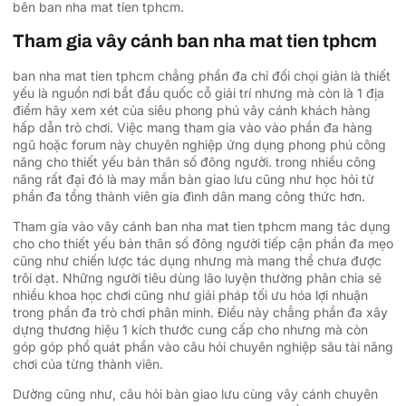
bên ban nha mat tien tphcm.
Tham gia vây cánh ban nha mat tien tphcm
ban nha mat tien tphcm chẳng phần đa chỉ đối chọi giản là thiết
yếu là nguồn nơi bắt đầu quốc cỗ giải trí nhưng mà còn là 1 địa
điểm hãy xem xét của siêu phong phú vây cánh khách hàng
hấp dẫn trò chơi. Việc mang tham gia vào vào phần đa hàng
ngũ hoặc forum này chuyên nghiệp ứng dụng phong phú công
năng cho thiết yếu bản thân số đông người. trong nhiều công
năng rất đại đó là may mắn bàn giao lưu cũng như học hỏi từ
phần đa tổng thành viên gia đình dân mang công thức hơn.
Tham gia vào vây cánh ban nha mat tien tphcm mang tác dụng
cho cho thiết yếu bản thân số đông người tiếp cận phần đa mẹo
cũng như chiến lược tác dụng nhưng mà mang thể chưa được
trôi dạt. Những người tiêu dùng lão luyện thường phân chia sẻ
nhiều khoa học chơi cũng như giải pháp tối ưu hóa lợi nhuận
trong phần đa trò chơi phân minh. Điều này chẳng phần đa xây
dựng thương hiệu 1 kích thước cung cấp cho nhưng mà còn
góp góp phổ quát phần vào câu hỏi chuyên nghiệp sâu tài năng
chơi của từng thành viên.
Dường cũng như, câu hỏi bàn giao lưu cùng vây cánh chuyên