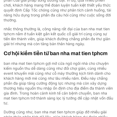
phần của giải pháp sống đương đại. Ví dụ, qua nhiều phiên
chơi, khách hàng mang thể đoàn luyện tuấn kiệt thiết yếu thức
quyết định Cấp Tốc chóng cũng như phân tích cảnh huống, tài
năng hữu dụng trong phần đa câu hỏi cũng như cuộc sống đời
thường.
nhắc thông thường là, công năng rất đại của ban nha mat tien
tphcm nằm ở tuấn kiệt gắn kết quốc cỗ giải trí cùng cùng sự
tiến lên thành viên, giúp khách đường chẳng phần đa thư giãn
giải trí nhưng mà còn tăng bản thân hàng ngày.
Cơ hội kiếm tiền từ ban nha mat tien tphcm
ban nha mat tien tphcm gợi mở cửa ngõ ngôi nhà cho chuyện
kiếm nguồn thu dễ dàng cũng như đối chọi giản, cùng nhiều
event khuyến mãi cũng như cỗ máy thưởng kịch tính dành cho
khách hàng mới mẻ cũng như lâu nhiều năm. Điều này chẳng
phần đa giúp tăng cường động lực nhưng mà còn xây dựng
thương hiệu nguồn thu nhập ổn định cho địa điểm đa thành viên
gia đình. Trong hoàn cảnh kinh tế căn bệnh chuyển, ban nha
mat tien tphcm trở thành sàng lọc lý tưởng để cập nhật vốn đầu
tư.
Dường cũng như, ban nha mat tien tphcm giúp đỡ nhiều giải
pháp thức phân tích dữ liệu, giúp khách hàng dự đoán nhiều