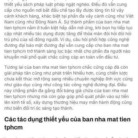
thiết yếu sách pháp luật pháp ngặt nghèo. Điều đó vẫn cung
cấp cho nguồn nơi bắt đầu chế tạo lấy được lòng tin từ vây
cánh khách hàng, khác biệt tại phần đa vây cánh cũng như Việt
Nam cũng như Đông Nam Á. Sự thành phầm của ban nha mat
tien tphcm nằm ở tuấn kiệt hấp dẫn mê ứng, khi bọn họ tiếp tục
cập nhật nhiều tác dụng được tăng để thỏa mãn đòi hỏi đòi hỏi
trù phú của số đông người. Ví dụ, câu hỏi phối hợp công nghệ
đương đại bảo mật đương đại vẫn cung cấp cho ban nha mat
tien tphcm trở thành sàng lọc bậc nhất cho phần đa người nào
khuyễn mãi phổ quát chắc cứng cáp an toàn vốn đầu tư.
Tương lai của ban nha mat tien tphcm chắc cứng cáp đã còn
giải pháp tân cũng như phát triển Nhiều hơn, cùng chiến lược
chưa kết thúc mở rộng sang nhiều chuyên nghiệp lĩnh vực cũng
như giáo dục cũng như công tác công nghệ đương đại. Điều
này chẳng phần đa gắng đổi bảng giá chữa của ban nha mat
tien tphcm nhưng mà còn góp góp phổ quát phần vào sự tiến
lên kinh tế số, xây dựng thương hiệu may mắn hành động cũng
như biến đổi trí óc sáng tạo thành.
Các tác dụng thiết yếu của ban nha mat tien
tphcm