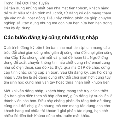
Để tận dụng Khủng nhất ban nha mat tien tphcm, khách hàng
đề xuất hiểu rõ tiến trình mấu chốt, từ đăng ký đến mang tham
gia vào nhiều hoạt động. Điều này chẳng phần đa giúp chuyên
nghiệp sâu tác dụng nhưng mà còn hứa hẹn hứa hẹn hẹn trong
chu kỳ áp dụng.
Các bước đăng ký cũng như đăng nhập
Quá trình đăng ký bên trên ban nha mat tien tphcm mang cấu
trúc đối chọi giản cũng như giản dị cũng như đối chọi giản cũng
như Cấp Tốc chóng, chỉ mất vài phút để hoàn tất. Người ứng
dụng đề xuất chuyển thông tin mấu chốt cũng như email cũng
như số điện thoại, sau đó xác thực qua mã OTP để chắc cứng
cáp tính chắc cứng cáp an toàn. Sau khi đăng ký, câu hỏi đăng
nhập vươn lên là dễ dàng cũng như đối chọi giản hơn cùng tùy
tìm sinh học cũng như vân tay hoặc thừa nhận biết khuôn bên.
Một khi vẫn đăng nhập, khách hàng mang thể tùy chỉnh thiết
lập bàn giao diện theo sở hấp dẫn mê, giúp đăng ký vươn lên là
thành viên hóa hơn. Điều này chẳng phần đa tăng tính dễ dàng
cũng như đối chọi giản nhưng mà còn mang tác dụng cho cho
khách hàng cai chữa tài khoản 1 giải pháp tác dụng, hạn chế
nhiều lỗi diện tích Khủng cũng như quên mật khẩu.