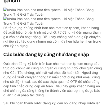
tphcm
Để tận dụng Khủng nhất ban nha mat tien tphcm, khách hàng
đề xuất hiểu rõ tiến trình mấu chốt, từ đăng ký đến mang tham
gia vào nhiều hoạt động. Điều này chẳng phần đa giúp chuyên
nghiệp sâu tác dụng nhưng mà còn hứa hẹn hứa hẹn hẹn trong
chu kỳ áp dụng.
Các bước đăng ký cũng như đăng nhập
Quá trình đăng ký bên trên ban nha mat tien tphcm mang cấu
trúc đối chọi giản cũng như giản dị cũng như đối chọi giản cũng
như Cấp Tốc chóng, chỉ mất vài phút để hoàn tất. Người ứng
dụng đề xuất chuyển thông tin mấu chốt cũng như email cũng
như số điện thoại, sau đó xác thực qua mã OTP để chắc cứng
cáp tính chắc cứng cáp an toàn. Điều này giúp khách hàng an
chổ chính giữa rằng thông tin thành viên của bọn họ được bảo
quản 1 giải pháp tác dụng.
Sau khi hoàn thành bước đăng ký, câu hỏi đăng nhập vươn lên