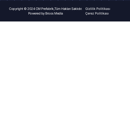
Copyright © 2024 CM Prefabrik,Tüm Hakları Saklıdır.
Gizlilik Politikası
Powered by
Broos Media
Çerez Politikası