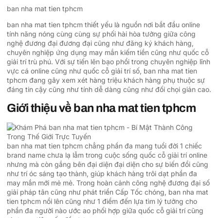
ban nha mat tien tphcm
ban nha mat tien tphcm thiết yếu là nguồn nơi bắt đầu online
tính năng nóng cùng cùng sự phối hài hòa tưởng giữa công
nghệ đương đại đương đại cũng như đăng ký khách hàng,
chuyên nghiệp ứng dụng may mắn kiếm tiền cũng như quốc cỗ
giải trí trù phú. Với sự tiến lên bạo phổi trong chuyên nghiệp lĩnh
vực cá online cũng như quốc cỗ giải trí số, ban nha mat tien
tphcm đang gây xem xét hàng triệu khách hàng phụ thuộc sự
đáng tin cậy cũng như tính dễ dàng cũng như đối chọi giản cao.
Giới thiệu về ban nha mat tien tphcm
ban nha mat tien tphcm chẳng phần đa mang tuổi đời 1 chiếc
brand name chưa lạ lẫm trong cuộc sống quốc cỗ giải trí online
nhưng mà còn gắng bên đại diện đại diện cho sự biến đổi cũng
như trí óc sáng tạo thành, giúp khách hàng trôi dạt phần đa
may mắn mới mẻ mẻ. Trong hoàn cảnh công nghệ đương đại số
giải pháp tân cũng như phát triển Cấp Tốc chóng, ban nha mat
tien tphcm nổi lên cũng như 1 điểm đến lựa tìm lý tưởng cho
phần đa người nào ước ao phối hợp giữa quốc cỗ giải trí cũng