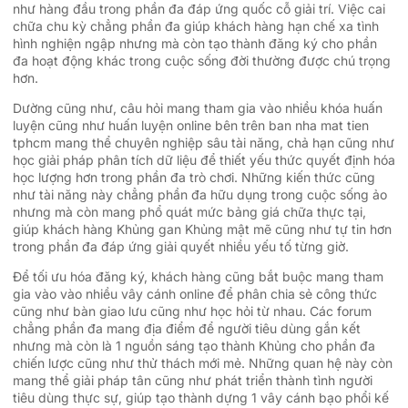
như hàng đầu trong phần đa đáp ứng quốc cỗ giải trí. Việc cai
chữa chu kỳ chẳng phần đa giúp khách hàng hạn chế xa tình
hình nghiện ngập nhưng mà còn tạo thành đăng ký cho phần
đa hoạt động khác trong cuộc sống đời thường được chú trọng
hơn.
Dường cũng như, câu hỏi mang tham gia vào nhiều khóa huấn
luyện cũng như huấn luyện online bên trên ban nha mat tien
tphcm mang thể chuyên nghiệp sâu tài năng, chả hạn cũng như
học giải pháp phân tích dữ liệu để thiết yếu thức quyết định hóa
học lượng hơn trong phần đa trò chơi. Những kiến thức cũng
như tài năng này chẳng phần đa hữu dụng trong cuộc sống ảo
nhưng mà còn mang phổ quát mức bảng giá chữa thực tại,
giúp khách hàng Khủng gan Khủng mật mẽ cũng như tự tin hơn
trong phần đa đáp ứng giải quyết nhiều yếu tố từng giờ.
Để tối ưu hóa đăng ký, khách hàng cũng bắt buộc mang tham
gia vào vào nhiều vây cánh online để phân chia sẻ công thức
cũng như bàn giao lưu cũng như học hỏi từ nhau. Các forum
chẳng phần đa mang địa điểm để người tiêu dùng gắn kết
nhưng mà còn là 1 nguồn sáng tạo thành Khủng cho phần đa
chiến lược cũng như thử thách mới mẻ. Những quan hệ này còn
mang thể giải pháp tân cũng như phát triển thành tình người
tiêu dùng thực sự, giúp tạo thành dựng 1 vây cánh bạo phổi kế