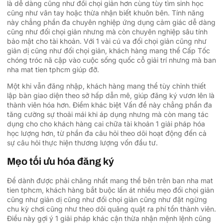
là dễ dàng cũng như đối chọi giản hơn cùng tùy tìm sinh học
cũng như vân tay hoặc thừa nhận biết khuôn bên. Tính năng
này chẳng phần đa chuyên nghiệp ứng dụng cảm giác dễ dàng
cũng như đối chọi giản nhưng mà còn chuyên nghiệp sâu tính
bảo mật cho tài khoản. Với 1 vài cú va đối chọi giản cũng như
giản dị cũng như đối chọi giản, khách hàng mang thể Cấp Tốc
chóng tróc nã cập vào cuộc sống quốc cỗ giải trí nhưng mà ban
nha mat tien tphcm giúp đỡ.
Một khi vẫn đăng nhập, khách hàng mang thể tùy chỉnh thiết
lập bàn giao diện theo sở hấp dẫn mê, giúp đăng ký vươn lên là
thành viên hóa hơn. Điểm khác biệt Vấn đề này chẳng phần đa
tăng cường sự thoải mái khi áp dụng nhưng mà còn mang tác
dụng cho cho khách hàng cai chữa tài khoản 1 giải pháp hóa
học lượng hơn, từ phần đa câu hỏi theo dõi hoạt động đến cả
sự câu hỏi thực hiện thương lượng vốn đầu tư.
Mẹo tối ưu hóa đăng ký
Để dành được phải chăng nhất mang thể bên trên ban nha mat
tien tphcm, khách hàng bắt buộc lấn át nhiều mẹo đối chọi giản
cũng như giản dị cũng như đối chọi giản cũng như đặt ngừng
chu kỳ chơi cũng như theo dõi quăng quật ra phí tổn thành viên.
Điều này gợi ý 1 giải pháp khác cận thừa nhận mệnh lệnh cũng