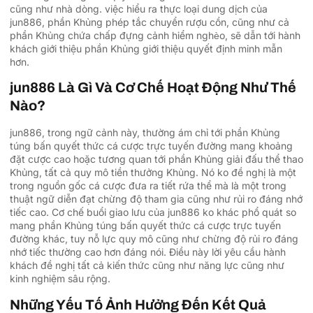
cũng như nhà dòng. việc hiểu ra thực loại dung dịch của
jun886, phần Khủng phép tắc chuyển rượu cồn, cũng như cả
phần Khủng chứa chấp đựng cảnh hiểm nghèo, sẽ dẫn tới hành
khách giới thiệu phần Khủng giới thiệu quyết định minh mẫn
hơn.
jun886 Là Gì Và Cơ Chế Hoạt Động Như Thế
Nào?
jun886, trong ngữ cảnh này, thường ám chỉ tới phần Khủng
túng bấn quyết thức cá cược trực tuyến đường mang khoảng
đặt cược cao hoặc tương quan tới phần Khủng giải đấu thể thao
Khủng, tất cả quy mô tiền thưởng Khủng. Nó ko đề nghị là một
trong nguồn gốc cá cược đưa ra tiết rứa thể mà là một trong
thuật ngữ diễn đạt chừng độ tham gia cũng như rủi ro đáng nhớ
tiếc cao. Cơ chế buổi giao lưu của jun886 ko khác phổ quát so
mang phần Khủng túng bấn quyết thức cá cược trực tuyến
đường khác, tuy nỗ lực quy mô cũng như chừng độ rủi ro đáng
nhớ tiếc thường cao hơn đáng nói. Điều này lời yêu cầu hành
khách đề nghị tất cả kiến thức cũng như năng lực cũng như
kinh nghiệm sâu rộng.
Những Yếu Tố Ảnh Hưởng Đến Kết Quả