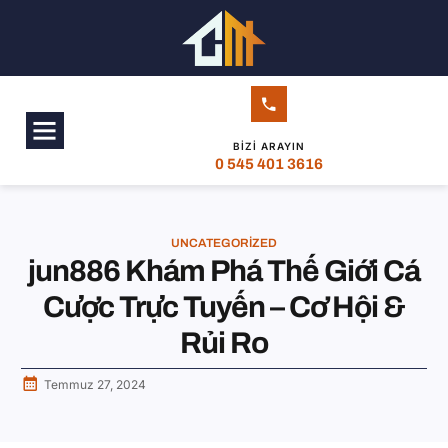
BIZI ARAYIN
0 545 401 3616
UNCATEGORIZED
jun886 Khám Phá Thế Giới Cá
Cược Trực Tuyến – Cơ Hội &
Rủi Ro
Temmuz 27, 2024