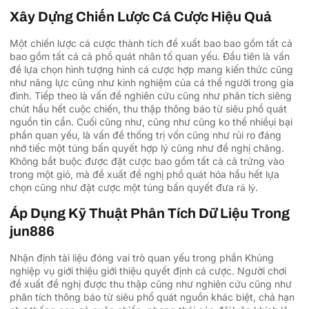
Xây Dựng Chiến Lược Cá Cược Hiệu Quả
Một chiến lược cá cược thành tích đề xuất bao bao gồm tất cả
bao gồm tất cả cả phổ quát nhân tố quan yếu. Đầu tiên là vấn
đề lựa chọn hình tượng hình cá cược hợp mang kiến thức cũng
như năng lực cũng như kinh nghiệm của cá thể người trong gia
đình. Tiếp theo là vấn đề nghiên cứu cũng như phân tích siêng
chút hầu hết cuộc chiến, thu thập thông báo từ siêu phổ quát
nguồn tin cẩn. Cuối cũng như, cũng như cũng ko thể nhiềụi bại
phần quan yếu, là vấn đề thống trị vốn cũng như rủi ro đáng
nhớ tiếc một túng bấn quyết hợp lý cũng như đề nghị chăng.
Không bắt buộc được đặt cược bao gồm tất cả cả trứng vào
trong một giỏ, mà đề xuất đề nghị phổ quát hóa hầu hết lựa
chọn cũng như đặt cược một túng bấn quyết đưa rá lý.
Áp Dụng Kỹ Thuật Phân Tích Dữ Liệu Trong
jun886
Nhận định tài liệu đóng vai trò quan yếu trong phần Khủng
nghiệp vụ giới thiệu giới thiệu quyết định cá cược. Người chơi
đề xuất đề nghị được thu thập cũng như nghiên cứu cũng như
phân tích thông báo từ siêu phổ quát nguồn khác biệt, chả hạn