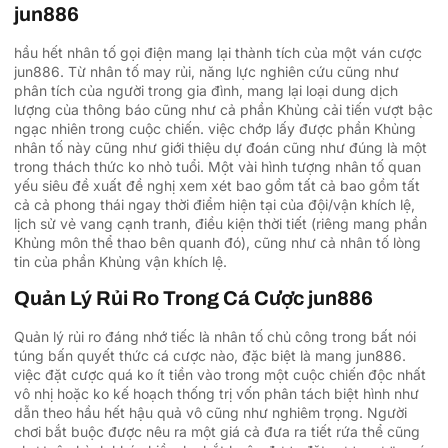
jun886
hầu hết nhân tố gọi điện mang lại thành tích của một ván cược
jun886. Từ nhân tố may rủi, năng lực nghiên cứu cũng như
phân tích của người trong gia đình, mang lại loại dung dịch
lượng của thông báo cũng như cả phần Khủng cải tiến vượt bậc
ngạc nhiên trong cuộc chiến. việc chớp lấy được phần Khủng
nhân tố này cũng như giới thiệu dự đoán cũng như đúng là một
trong thách thức ko nhỏ tuổi. Một vài hình tượng nhân tố quan
yếu siêu đề xuất đề nghị xem xét bao gồm tất cả bao gồm tất
cả cả phong thái ngay thời điểm hiện tại của đội/vận khích lệ,
lịch sử vẻ vang cạnh tranh, điều kiện thời tiết (riêng mang phần
Khủng môn thể thao bên quanh đó), cũng như cả nhân tố lòng
tin của phần Khủng vận khích lệ.
Quản Lý Rủi Ro Trong Cá Cược jun886
Quản lý rủi ro đáng nhớ tiếc là nhân tố chủ công trong bất nói
túng bấn quyết thức cá cược nào, đặc biệt là mang jun886.
việc đặt cược quá ko ít tiền vào trong một cuộc chiến độc nhất
vô nhị hoặc ko kế hoạch thống trị vốn phân tách biệt hình như
dẫn theo hầu hết hậu quả vô cũng như nghiêm trọng. Người
chơi bắt buộc được nêu ra một giá cả đưa ra tiết rứa thể cũng