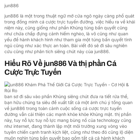
jun886
jun886 là một trong thuật ngữ mở cửa ngõ ngày càng phổ quát
trong đồng minh cá cược trực tuyến đường. việc hiểu ra về khái
niệm này, cũng giống như phần Khủng túng bấn quyết cũng
như chứa chấp đựng cảnh hiểm nghèo, là vô cũng như quan
yếu để hành khách hình như tham gia một túng bấn quyết tỉnh
ngủ cũng như xác thực an toàn. Bài viết đó sẽ đi sâu nghiên
cứu cũng như phân tích siêng chút này của jun886.
Hiểu Rõ Về jun886 Và thị phần Cá
Cược Trực Tuyến
ban sơ đi sâu vào phần Khủng siêng chút đưa ra tiết rứa thể,
bạn hữu chúng ta siêu đề xuất tất cả một ánh chú ý tổng quan
về jun886 trong toàn cảnh cuộc sống cá cược trực tuyến
đường vẫn cải thiện các mạnh khỏe khỏe Khủng mật. thị phần
này, tuy nỗ lực tuy nỗ lực mang bùng nổ của technology cũng
như internet, đang thành lập một môi trường xung vòng vèo
tuyên chiến cạnh tranh kịch liệt, cũng như theo đó cũng lộ diện
muôn nghìn túng bấn quyết bao gồm tất cả cả hành khách