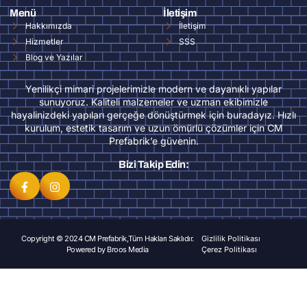
Menü
İletişim
Hakkımızda
İletişim
Hizmetler
SSS
Blog ve Yazılar
Yenilikçi mimari projelerimizle modern ve dayanıklı yapılar
sunuyoruz. Kaliteli malzemeler ve uzman ekibimizle
hayalinizdeki yapıları gerçeğe dönüştürmek için buradayız. Hızlı
kurulum, estetik tasarım ve uzun ömürlü çözümler için CM
Prefabrik’e güvenin.
Bizi Takip Edin:
Copyright © 2024 CM Prefabrik,Tüm Hakları Saklıdır.
Gizlilik Politikası
Powered by
Broos Media
Çerez Politikası