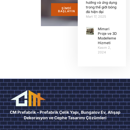
hướng và ứng dụng
trong thế giới bóng
ŞIMDI
BAŞLAYIN
đá hiện đại
Mart 17, 2025
Mimari
Proje ve 3D
Modelleme
Hizmeti
Kasım 2,
2024
CM Prefabrik – Prefabrik Çelik Yapı, Bungalov Ev, Ahşap
Dekorasyon ve Cephe Tasarımı Çözümleri