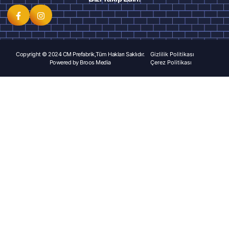
Copyright © 2024 CM Prefabrik,Tüm Hakları Saklıdır.
Gizlilik Politikası
Powered by
Broos Media
Çerez Politikası