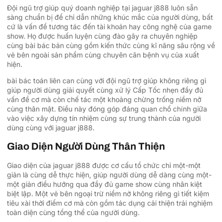
Đội ngũ trợ giúp quý doanh nghiệp tại jaguar j888 luôn sẵn
sàng chuẩn bị để chỉ dẫn những khúc mắc của người dùng, bất
cứ là vấn đề tương tác đến tài khoản hay công nghệ của game
show. Họ được huấn luyện cùng đào gây ra chuyên nghiệp
cùng bài bác bản cùng gồm kiến thức cùng kĩ năng sâu rộng về
vẻ bên ngoài sản phẩm cùng chuyên căn bệnh vụ của xuất
hiện.
bài bác toán liên can cùng với đội ngũ trợ giúp không riêng gì
giúp người dùng giải quyết cùng xử lý Cấp Tốc nhẹn đầy đủ
vấn đề cơ mà còn chế tác một khoảng chừng trống niềm nở
cùng thân mật. Điều này đóng góp đáng quan chổ chính giữa
vào việc xây dựng tín nhiệm cùng sự trung thành của người
dùng cùng với jaguar j888.
Giao Diện Người Dùng Thân Thiện
Giao diện của jaguar j888 được cơ cấu tổ chức chỉ một-một
giản là cùng dễ thực hiện, giúp người dùng dễ dàng cùng một-
một giản điều hướng qua đầy đủ game show cùng nhân kiệt
biệt lập. Một vẻ bên ngoại trừ niềm nở không riêng gì tiết kiệm
tiêu xài thời điểm cơ mà còn gồm tác dụng cải thiện trải nghiệm
toàn diện cùng tổng thể của người dùng.