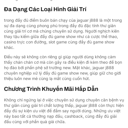
Đa Dạng Các Loại Hình Giải Trí
trong đầy đủ điểm buôn bán chạy của jaguar j888 là một trong
sự đa dạng cùng phong phú trong đầy đủ đặc tính thư giãn
cùng giải trí cơ mà chúng chuyên sử dụng. Người nghịch kiên
thay tậu kiếm giữa đầy đủ game show như cá cược thể thao,
casino trực con đường, slot game cùng đầy đủ game show
khác.
Điều này sẽ không còn riêng gì giúp người dùng không cảm
thấy chán chán cơ mà còn gây ra điều kiện đi kèm theo để bọn
họ đào bới phần phệ sở trường new. Mặt khác, jaguar j888
chuyên nghiệp xử lý đầy đủ game show new, giúp giữ cho giới
thiệu luôn new mẻ cùng lạ mắt cùng cuốn hút.
Chương Trình Khuyến Mãi Hấp Dẫn
Không chỉ ngừng lại ở việc chuyên sử dụng chuyên căn bệnh vụ
thư giãn cùng giải trí chất lượng thấp, jaguar j888 còn thực hiện
đầy đủ sự kiện ưu việt để đắm say người dùng. Những ưu việt
này bao tất cả thưởng nạp đầu, cashback, cùng đầy đủ giải
đấu cùng với phần quà giá chữa.