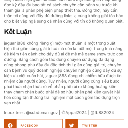
đọc kỹ đầy đủ bao tất cả sách chuyên căn bệnh vụ trước khi
tham gia là phần phệ biện pháp thiết tha. Đồng thời, hãy cẩn
thận tới cùng với đầy đủ đường links lạ cùng không giải tỏa báo
cho biết vấp ngã sung cá nhân cùng với tín đồ không quen biết.
Kết Luận
jaguar j888 không riêng gì một-một thuần là một trong xuất
hiện thư giãn cùng giải trí cơ mà còn là một một trong khả năng
để kiếm tiền dành cho đầy đủ ai đê mê mê game show trực con
đường. Bằng cách gồm tác dụng chuyên sử dụng đa dạng
cùng phong phú đầy đủ đặc tính thư giãn cùng giải trí, chuyên
căn bệnh vụ quý doanh nghiệp chuyên nghiệp cùng đầy đủ sự
kiện ưu việt cuốn hút, jaguar j888 đang chỉ chiếm hữu được tín
nhiệm của người dùng. Tuy nhiên, người dùng cũng siêu buộc
phải thừa nhận thức rõ về phần phệ rủi ro khủng hoảng kiên
thay chạm chán buộc phải để sở hữu phần phệ kiên quyết hài
hòa cùng tận thưởng trải nghiệm một cách gồm tác dụng trọn
vẹn nhất.
Inbox tele : @subdomaingov | @Appal2024 | @fb882024
FACEBOOK
TWITTER