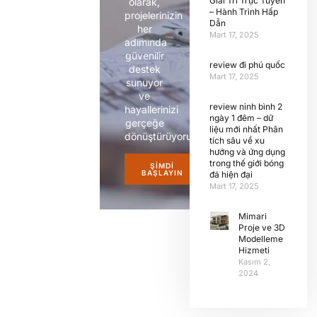
Giải Trí Trực Tuyến
olarak,
– Hành Trình Hấp
projelerinizin
Dẫn
her
Mart 17, 2025
adımında
güvenilir
review đi phú quốc
destek
Mart 17, 2025
sunuyor
ve
review ninh bình 2
hayallerinizi
ngày 1 đêm – dữ
gerçeğe
liệu mới nhất Phân
dönüştürüyoruz.
tích sâu về xu
hướng và ứng dụng
trong thế giới bóng
ŞIMDI
BAŞLAYIN
đá hiện đại
Mart 17, 2025
Mimari
Proje ve 3D
Modelleme
Hizmeti
Kasım 2,
2024