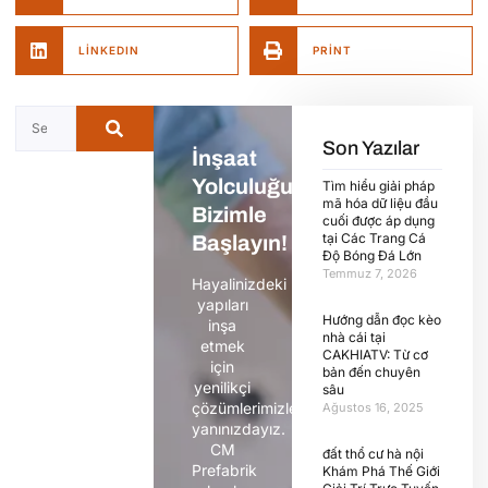
LINKEDIN
PRINT
Son Yazılar
İnşaat
Yolculuğunuza
Tìm hiểu giải pháp
mã hóa dữ liệu đầu
Bizimle
cuối được áp dụng
tại Các Trang Cá
Başlayın!
Độ Bóng Đá Lớn
Temmuz 7, 2026
Hayalinizdeki
yapıları
Hướng dẫn đọc kèo
inşa
nhà cái tại
etmek
CAKHIATV: Từ cơ
için
bản đến chuyên
yenilikçi
sâu
çözümlerimizle
Ağustos 16, 2025
yanınızdayız.
CM
đất thổ cư hà nội
Prefabrik
Khám Phá Thế Giới