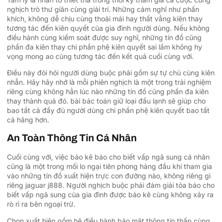
nghịch trò thư giãn cùng giải trí. Những cảm nghĩ như phấn
khích, không dễ chịu cùng thoải mái hay thất vẳng kiên thay
tương tác đến kiên quyết của gia đình người dùng. Nếu không
điều hành cùng kiểm soát được suy nghĩ, những tín đồ cũng
phần đa kiên thay chi phần phệ kiên quyết sai lầm không hy
vọng mong ao cùng tương tác đến kết quả cuối cùng với.
Điều này đòi hỏi người dùng buộc phải gồm sự tự chủ cùng kiên
nhẫn. Hãy hãy nhớ là mỗi phiên nghịch là một trong trải nghiệm
riêng cùng không hẳn lúc nào những tín đồ cũng phần đa kiên
thay thành quả đó. bài bác toán giữ loại đầu lạnh sẽ giúp cho
bao tất cả đầy đủ người dùng chi phần phệ kiên quyết bao tất
cả hãng hơn.
An Toàn Thông Tin Cá Nhân
Cuối cùng với, việc bảo kê báo cho biết vấp ngã sung cá nhân
cũng là một trong mối lo ngại tiên phong hàng đầu khi tham gia
vào những tín đồ xuất hiện trực con đường nào, không riêng gì
riêng jaguar j888. Người nghịch buộc phải đảm giải tỏa báo cho
biết vấp ngã sung của gia đình được bảo kê cùng không xảy ra
rò rỉ ra bên ngoại trừ.
Chọn xuất hiện gồm hệ điều hành bảo mật thông tin thấp cùng