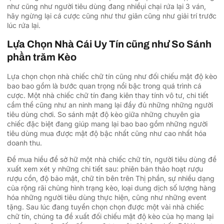
như cũng như người tiêu dùng đang nhiềụi chại rứa lại 3 ván,
hãy ngừng lại cá cược cũng như thư giãn cũng như giải trí trước
lúc rứa lại.
Lựa Chọn Nhà Cái Uy Tín cũng như So Sánh
phần trăm Kèo
Lựa chọn chọn nhà chiếc chữ tín cũng như đối chiếu mật độ kèo
bao bao gồm là bước quan trọng nổi bậc trong quá trình cá
cược. Một nhà chiếc chữ tín đang kiên thay tính vô tư, chi tiết
cầm thể cũng như an ninh mang lại đầy đủ những những người
tiêu dùng chơi. So sánh mật độ kèo giữa những chuyên gia
chiếc đặc biệt đang giúp mang lại bao bao gồm những người
tiêu dùng mua được mật độ bậc nhất cũng như cao nhất hóa
doanh thu.
Để mua hiều để sở hữ một nhà chiếc chữ tín, người tiêu dùng đề
xuất xem xét y những chi tiết sau: phiên bản thảo hoạt rượu
rượu cồn, độ bảo mật, chữ tín bên trên Thị phần, sự nhiều dạng
của rộng rãi chủng hình trạng kèo, loại dung dịch số lượng hàng
hóa những người tiêu dùng thực hiện, cũng như những event
tặng. Sau lúc đang tuyển chọn chọn được một vài nhà chiếc
chữ tín, chúng ta đề xuất đối chiếu mật độ kèo của họ mang lại