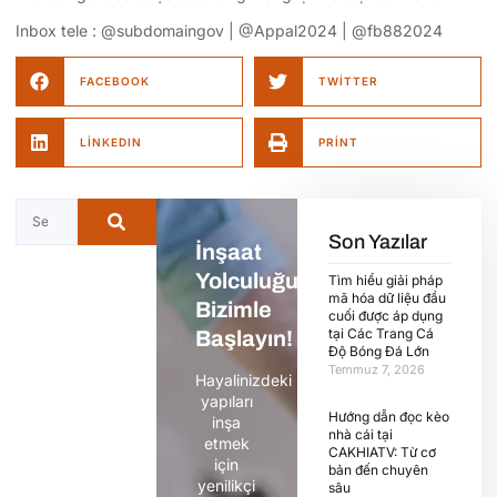
Inbox tele : @subdomaingov | @Appal2024 | @fb882024
FACEBOOK
TWITTER
LINKEDIN
PRINT
Son Yazılar
İnşaat
Yolculuğunuza
Tìm hiểu giải pháp
mã hóa dữ liệu đầu
Bizimle
cuối được áp dụng
tại Các Trang Cá
Başlayın!
Độ Bóng Đá Lớn
Temmuz 7, 2026
Hayalinizdeki
yapıları
Hướng dẫn đọc kèo
inşa
nhà cái tại
etmek
CAKHIATV: Từ cơ
için
bản đến chuyên
yenilikçi
sâu