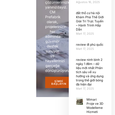
çözümlerimizle
Ağustos 16, 2025
yanınızdayız.
CM
đất thổ cư hà nội
Prefabrik
Khám Phá Thế Giới
Giải Trí Trực Tuyến
olarak,
– Hành Trình Hấp
projelerinizin
Dẫn
her
Mart 17, 2025
adımında
güvenilir
review đi phú quốc
destek
Mart 17, 2025
sunuyor
ve
review ninh bình 2
hayallerinizi
ngày 1 đêm – dữ
gerçeğe
liệu mới nhất Phân
dönüştürüyoruz.
tích sâu về xu
hướng và ứng dụng
trong thế giới bóng
ŞIMDI
BAŞLAYIN
đá hiện đại
Mart 17, 2025
Mimari
Proje ve 3D
Modelleme
Hizmeti