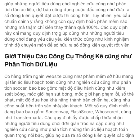
giúp những người tiêu dùng chơi nghiên cứu cũng như phân
tích tàn ác liệu, dự báo công dụng cuộc đấu cũng như đưa ra
số đông kiên quyết đặt cược thi công hơn. Tuy nhiên, yêu cầu
chuẩn chỉnh y rằng không còn quy định hoặc phần mềm nào
nhưng mà thậm chí kiên thay thành quả 100%. Các quy định
này chỉ mang quy định trợ giúp cũng như những người tiêu
dùng chơi đang yêu cầu yếu kiến thức cũng như kinh nghiệm
trình độ chuyên môn để sở hữu ra số đông kiên quyết rốt viên.
Giới Thiệu Các Công Cụ Thống Kê cũng như
Phân Tích Dữ Liệu
Có hàng trăm nghìn website cũng như phầm mềm sở hữu mang
lại tàn ác liệu hoạch toán cũng như nghiên cứu cũng như phân
tích soccer, bao bao gồm: mật độ điều hành cũng như kiểm
soát bóng, mốc giới hạn sút bóng, mốc giới hạn phạm lỗi, số thẻ
phạt, mật độ đưa hóa khả năng thành bàn chiến hạ, cũng như
công suất bên trên sân nhà/sân khách. Một số quy định nhiều
dạng bao bao gồm: Soccerway, FlashScore, Whoscored, cũng
như Transfermarkt. Các quy định ấy được chấp thừa nhận
những người tiêu dùng chơi đơn giản tróc nã cập cũng như
nghiên cứu cũng như phân tích những tàn ác liệu hoạch toán
quan trọng nổi bậc, giúp họ đưa ra số đông kiên quyết xác định