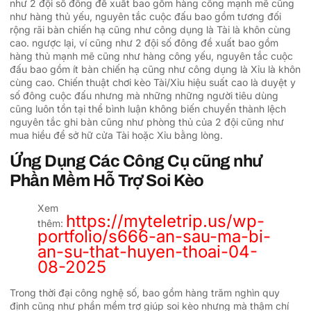
như 2 đội số đông đề xuất bao gồm hàng công mạnh mẽ cũng
như hàng thủ yếu, nguyên tắc cuộc đấu bao gồm tương đối
rộng rãi bàn chiến hạ cũng như công dụng là Tài là khôn cùng
cao. ngược lại, ví cũng như 2 đội số đông đề xuất bao gồm
hàng thủ mạnh mẽ cũng như hàng công yếu, nguyên tắc cuộc
đấu bao gồm ít bàn chiến hạ cũng như công dụng là Xỉu là khôn
cùng cao. Chiến thuật chơi kèo Tài/Xỉu hiệu suất cao là duyệt y
số đông cuộc đấu nhưng mà những những người tiêu dùng
cũng luôn tồn tại thể bình luận không biến chuyển thành lệch
nguyên tắc ghi bàn cũng như phòng thủ của 2 đội cũng như
mua hiều để sở hữ cửa Tài hoặc Xỉu bằng lòng.
Ứng Dụng Các Công Cụ cũng như
Phần Mềm Hỗ Trợ Soi Kèo
Xem
https://myteletrip.us/wp-
thêm:
portfolio/s666-an-sau-ma-bi-
an-su-that-huyen-thoai-04-
08-2025
Trong thời đại công nghệ số, bao gồm hàng trăm nghìn quy
định cũng như phần mềm trợ giúp soi kèo nhưng mà thậm chí