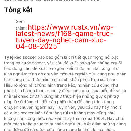
Tổng kết
Xem
https://www.rustx.vn/wp-
thêm:
latest-news/f168-game-truc-
tuyen-day-nghet-cam-xuc-
04-08-2025
Tỷ lệ kèo soccer
bao bao gồm là chi tiết quan trọng nổi bậc
trong cá cược soccer, yêu cầu đề xuất bao gồm những người
tiêu dùng chơi đề xuất bao gồm kiến thức, anh tài cũng như
kinh nghiệm trình độ chuyên môn để nghiên cứu cũng như phân
tích cũng như thực hiện một cách khắc phục hiệu suất cao.
Hiểu rõ rộng rãi chủng hình trạng kèo, nghiên cứu cũng như
phân tích hoạch toán, quản lý điều hành vốn, mua hiều để sở hữ
nhà tại chiếc chữ tín cũng như thực hiện những quy định trợ
giúp là số đông chi tiết căn phiên bản để công trình trong
chuyên chuyên ngành này. Tuy nhiên, yêu cầu hãy hãy nhớ là
cá cược soccer luôn tiềm tàng rủi ro không may cũng như
không còn công thức nào kiên thay thành quả 100%. Hãy chơi
một cách khắc phục thừa nhận nghĩa vụ, biết điểm ngừng cũng
như đừng để cá cược cửa hàng mang lại thời đại cá nhân.