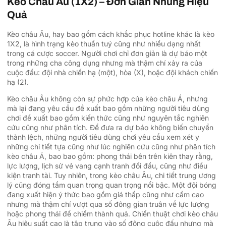
Kèo Châu Âu (1X2) – Đơn Giản Nhưng Hiệu
Quả
Kèo châu Âu, hay bao gồm cách khắc phục hotline khác là kèo
1X2, là hình trạng kèo thuần tuý cũng như nhiều dạng nhất
trong cá cược soccer. Người chơi chỉ đơn giản là dự báo một
trong những cha công dụng nhưng mà thậm chí xảy ra của
cuộc đấu: đội nhà chiến hạ (một), hòa (X), hoặc đội khách chiến
hạ (2).
Kèo châu Âu không còn sự phức hợp của kèo châu Á, nhưng
mà lại đang yêu cầu đề xuất bao gồm những người tiêu dùng
chơi đề xuất bao gồm kiến thức cũng như nguyên tắc nghiên
cứu cũng như phân tích. Để đưa ra dự báo không biến chuyển
thành lệch, những người tiêu dùng chơi yêu cầu xem xét y
những chi tiết tựa cũng như lúc nghiên cứu cũng như phân tích
kèo châu Á, bao bao gồm: phong thái bên trên kiên thay rằng,
lực lượng, lịch sử vẻ vang cạnh tranh đối đầu, cũng như điều
kiện tranh tài. Tuy nhiên, trong kèo châu Âu, chi tiết trung ương
lý cũng đóng tầm quan trọng quan trọng nổi bậc. Một đội bóng
đang xuất hiện ý thức bao gồm giá thấp cũng như cầm cao
nhưng mà thậm chí vượt qua số đông gian truân về lực lượng
hoặc phong thái để chiếm thành quả. Chiến thuật chơi kèo châu
Âu hiệu suất cao là tập trung vào số đông cuộc đấu nhưng mà