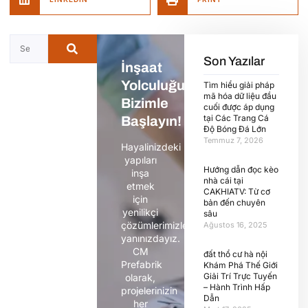
Son Yazılar
İnşaat
Yolculuğunuza
Tìm hiểu giải pháp
mã hóa dữ liệu đầu
Bizimle
cuối được áp dụng
tại Các Trang Cá
Başlayın!
Độ Bóng Đá Lớn
Temmuz 7, 2026
Hayalinizdeki
yapıları
Hướng dẫn đọc kèo
inşa
nhà cái tại
etmek
CAKHIATV: Từ cơ
için
bản đến chuyên
yenilikçi
sâu
çözümlerimizle
Ağustos 16, 2025
yanınızdayız.
CM
đất thổ cư hà nội
Prefabrik
Khám Phá Thế Giới
Giải Trí Trực Tuyến
olarak,
– Hành Trình Hấp
projelerinizin
Dẫn
her