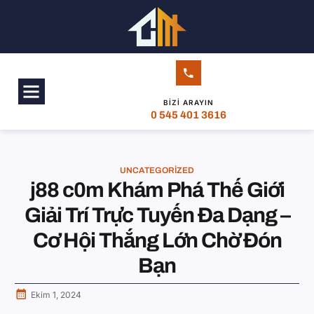
BIZI ARAYIN
0 545 401 3616
UNCATEGORIZED
j88 c0m Khám Phá Thế Giới
Giải Trí Trực Tuyến Đa Dạng –
Cơ Hội Thắng Lớn Chờ Đón
Bạn
Ekim 1, 2024