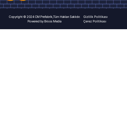
Copyright © 2024 CM Prefabrik,Tüm Hakları Saklıdır.
Gizlilik Politikası
Powered by
Broos Media
Çerez Politikası