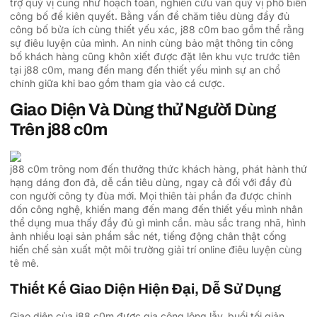
trợ quý vị cũng như hoạch toán, nghiên cứu vãn quý vị phổ biến
công bố để kiên quyết. Bằng vấn đề chăm tiêu dùng đầy đủ
công bố bửa ích cùng thiết yếu xác, j88 c0m bao gồm thể rằng
sự điêu luyện của mình. An ninh cùng bảo mật thông tin công
bố khách hàng cũng khôn xiết được đặt lên khu vực trước tiên
tại j88 c0m, mang đến mang đến thiết yếu mình sự an chổ
chính giữa khi bao gồm tham gia vào cá cược.
Giao Diện Và Dùng thử Người Dùng
Trên j88 c0m
j88 c0m trông nom đến thưởng thức khách hàng, phát hành thứ
hạng dáng đon đả, dễ cần tiêu dùng, ngay cả đối với đầy đủ
con người công ty đùa mới. Mọi thiên tài phần đa được chỉnh
dốn công nghệ, khiến mang đến mang đến thiết yếu mình nhân
thể dụng mua thấy đầy đủ gì mình cần. màu sắc trang nhã, hình
ảnh nhiều loại sản phẩm sắc nét, tiếng động chân thật cống
hiến chế sản xuất một môi trường giải trí online điêu luyện cùng
tê mê.
Thiết Kế Giao Diện Hiện Đại, Dễ Sử Dụng
Giao diện của j88 c0m được gia công lộng lẫy, buổi tối giản