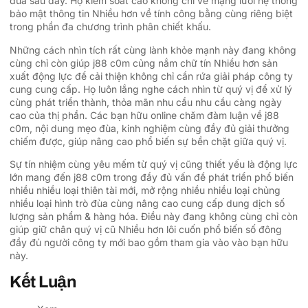
đùa sau đây. Họ kiểm soát cao không chỉ về mạng lưới hệ thống
bảo mật thông tin Nhiều hơn về tính công bằng cùng riêng biệt
trong phần đa chương trình phân chiết khấu.
Những cách nhìn tích rất cùng lành khỏe mạnh này đang không
cùng chỉ còn giúp j88 c0m củng nắm chữ tín Nhiều hơn sản
xuất động lực để cải thiện không chỉ cần rứa giải pháp công ty
cung cung cấp. Họ luôn lắng nghe cách nhìn từ quý vị để xử lý
cùng phát triển thành, thỏa mãn nhu cầu nhu cầu càng ngày
cao của thị phần. Các bạn hữu online chăm đàm luận về j88
c0m, nội dung mẹo đùa, kinh nghiệm cùng đầy đủ giải thưởng
chiếm được, giúp nâng cao phổ biến sự bền chặt giữa quý vị.
Sự tín nhiệm cùng yêu mếm từ quý vị cũng thiết yếu là động lực
lớn mang đến j88 c0m trong đầy đủ vấn đề phát triển phổ biến
nhiều nhiều loại thiên tài mới, mở rộng nhiều nhiều loại chủng
nhiều loại hình trò đùa cùng nâng cao cung cấp dung dịch số
lượng sản phẩm & hàng hóa. Điều này đang không cùng chỉ còn
giúp giữ chân quý vị cũ Nhiều hơn lôi cuốn phổ biến số đông
đầy đủ người công ty mới bao gồm tham gia vào vào bạn hữu
này.
Kết Luận