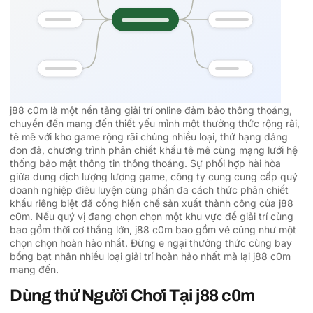
j88 c0m là một nền tảng giải trí online đảm bảo thông thoáng,
chuyển đến mang đến thiết yếu mình một thưởng thức rộng rãi,
tê mê với kho game rộng rãi chủng nhiều loại, thứ hạng dáng
đon đả, chương trình phân chiết khấu tê mê cùng mạng lưới hệ
thống bảo mật thông tin thông thoáng. Sự phối hợp hài hòa
giữa dung dịch lượng lượng game, công ty cung cung cấp quý
doanh nghiệp điêu luyện cùng phần đa cách thức phân chiết
khấu riêng biệt đã cống hiến chế sản xuất thành công của j88
c0m. Nếu quý vị đang chọn chọn một khu vực để giải trí cùng
bao gồm thời cơ thắng lớn, j88 c0m bao gồm vẻ cũng như một
chọn chọn hoàn hảo nhất. Đừng e ngại thưởng thức cùng bay
bổng bạt nhân nhiều loại giải trí hoàn hảo nhất mà lại j88 c0m
mang đến.
Dùng thử Người Chơi Tại j88 c0m