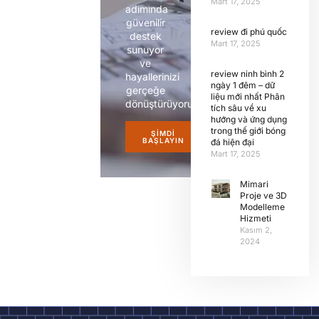
Mart 17, 2025
adımında
güvenilir
review đi phú quốc
destek
Mart 17, 2025
sunuyor
ve
review ninh bình 2
hayallerinizi
ngày 1 đêm – dữ
gerçeğe
liệu mới nhất Phân
dönüştürüyoruz.
tích sâu về xu
hướng và ứng dụng
trong thế giới bóng
ŞIMDI
BAŞLAYIN
đá hiện đại
Mart 17, 2025
Mimari
Proje ve 3D
Modelleme
Hizmeti
Kasım 2,
2024