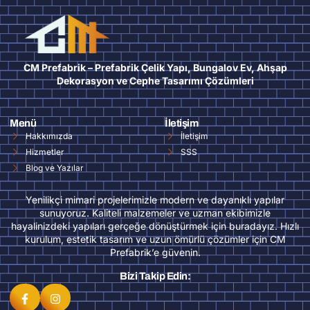
CM Prefabrik – Prefabrik Çelik Yapı, Bungalov Ev, Ahşap
Dekorasyon ve Cephe Tasarımı Çözümleri
Menü
İletişim
Hakkımızda
İletişim
Hizmetler
SSS
Blog ve Yazılar
Yenilikçi mimari projelerimizle modern ve dayanıklı yapılar
sunuyoruz. Kaliteli malzemeler ve uzman ekibimizle
hayalinizdeki yapıları gerçeğe dönüştürmek için buradayız. Hızlı
kurulum, estetik tasarım ve uzun ömürlü çözümler için CM
Prefabrik’e güvenin.
Bizi Takip Edin: