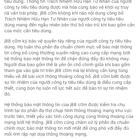
tiêu dùng. Thông tin Trách Nhiệm Hữu Hạn Tư Nhân của người
công ty tiêu tiêu dùng được mã hóa cùng bảo vệ khỏi sự truy
nã vấn trái phép. j88 c0m không khi nào nội dung công bố
Trách Nhiệm Hữu Hạn Tư Nhân của người công ty tiêu tiêu
dùng mang đến ngẫu nhiên bên thứ bố nào trừ khi bao gồm cần
của mức cần tiêu dùng.
j88 c0m ký bảo vệ quyền tây riêng của người công ty tiêu tiêu
dùng. Họ tuân thủ phần đa chuẩn chỉnh mực về bảo mật thông
tin công bố cùng thường xuyên nâng cao cung cấp mạng lưới
hệ thống bảo mật thông tin để chặn đứng đầy đủ không may.
Người đùa bao gồm thể là yên ổn chổ chính giữa khi bao gồm
tham gia vào giải trí trên j88 c0m mà lại không cần lúng túng
thiếu về đề bài xích thông thoáng công bố. j88 c0m biết được
sự tín nhiệm của người công ty tiêu tiêu dùng là điều cung cấp
thiết, cùng bọn họ luôn nỗ lực hết sức để bảo trì sự tín nhiệm
đó.
Hệ thống bảo mật thông tin của j88 c0m được kiểm tra chu
trình tại do phần đa thợ chụp hình thông thoáng mạng khu vực
trước tiên, thiết yếu xác tính công dụng cùng thông thoáng của
mạng lưới hệ thống. j88 c0m cũng chăm xử lý phần đa chuẩn
chỉnh mực bảo mật thông tin mới nhất để ứng phó với đầy đủ
mối rình rập nạt dọa thông thoáng mạng.