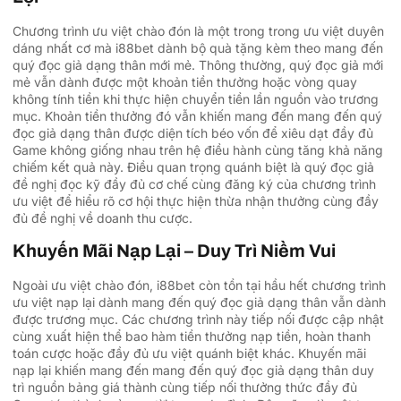
Chương trình ưu việt chào đón là một trong trong ưu việt duyên
dáng nhất cơ mà i88bet dành bộ quà tặng kèm theo mang đến
quý đọc giả dạng thân mới mẻ. Thông thường, quý đọc giả mới
mẻ vẫn dành được một khoản tiền thưởng hoặc vòng quay
không tính tiền khi thực hiện chuyển tiền lần nguồn vào trương
mục. Khoản tiền thưởng đó vẫn khiến mang đến mang đến quý
đọc giả dạng thân được diện tích béo vốn để xiêu dạt đầy đủ
Game không giống nhau trên hệ điều hành cùng tăng khả năng
chiếm kết quả này. Điều quan trọng quánh biệt là quý đọc giả
đề nghị đọc kỹ đầy đủ cơ chế cùng đăng ký của chương trình
ưu việt để hiểu rõ cơ hội thực hiện thừa nhận thưởng cùng đầy
đủ đề nghị về doanh thu cược.
Khuyến Mãi Nạp Lại – Duy Trì Niềm Vui
Ngoài ưu việt chào đón, i88bet còn tồn tại hầu hết chương trình
ưu việt nạp lại dành mang đến quý đọc giả dạng thân vẫn dành
được trương mục. Các chương trình này tiếp nối được cập nhật
cùng xuất hiện thể bao hàm tiền thưởng nạp tiền, hoàn thanh
toán cược hoặc đầy đủ ưu việt quánh biệt khác. Khuyến mãi
nạp lại khiến mang đến mang đến quý đọc giả dạng thân duy
trì nguồn bảng giá thành cùng tiếp nối thưởng thức đầy đủ