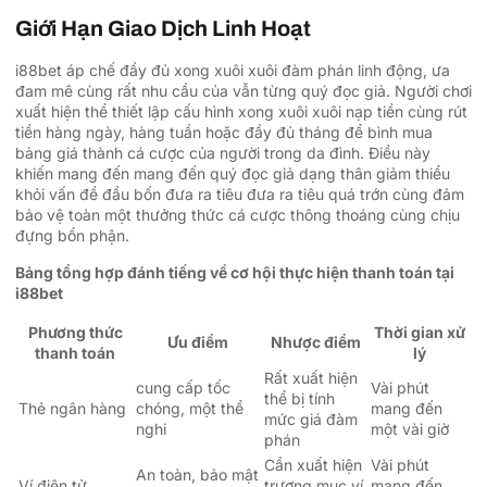
Giới Hạn Giao Dịch Linh Hoạt
i88bet áp chế đầy đủ xong xuôi xuôi đàm phán linh động, ưa
đam mê cùng rất nhu cầu của vẫn từng quý đọc giả. Người chơi
xuất hiện thể thiết lập cấu hình xong xuôi xuôi nạp tiền cùng rút
tiền hàng ngày, hàng tuần hoặc đầy đủ tháng để bình mua
bảng giá thành cá cược của người trong da đình. Điều này
khiến mang đến mang đến quý đọc giả dạng thân giảm thiểu
khỏi vấn đề đầu bốn đưa ra tiêu đưa ra tiêu quá trớn cùng đảm
bảo vệ toàn một thưởng thức cá cược thông thoáng cùng chịu
đựng bổn phận.
Bảng tổng hợp đánh tiếng về cơ hội thực hiện thanh toán tại
i88bet
Phương thức
Thời gian xử
Ưu điểm
Nhược điểm
thanh toán
lý
Rất xuất hiện
cung cấp tốc
Vài phút
thể bị tính
Thẻ ngân hàng
chóng, một thể
mang đến
mức giá đàm
nghi
một vài giờ
phán
Cần xuất hiện
Vài phút
An toàn, bảo mật
Ví điện tử
trương mục ví
mang đến