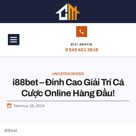
BIZI ARAYIN
0 545 401 3616
UNCATEGORIZED
i88bet – Đỉnh Cao Giải Trí Cá
Cược Online Hàng Đầu!
Temmuz 28, 2024
i88bet