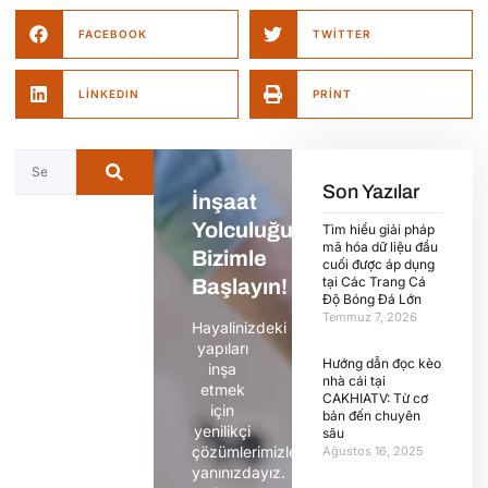
FACEBOOK
TWITTER
LINKEDIN
PRINT
Son Yazılar
İnşaat
Yolculuğunuza
Tìm hiểu giải pháp
mã hóa dữ liệu đầu
Bizimle
cuối được áp dụng
tại Các Trang Cá
Başlayın!
Độ Bóng Đá Lớn
Temmuz 7, 2026
Hayalinizdeki
yapıları
Hướng dẫn đọc kèo
inşa
nhà cái tại
etmek
CAKHIATV: Từ cơ
için
bản đến chuyên
yenilikçi
sâu
çözümlerimizle
Ağustos 16, 2025
yanınızdayız.