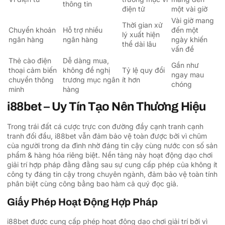
thông tin
điện tử
một vài giờ
Vài giờ mang
Thời gian xử
Chuyển khoản
Hỗ trợ nhiều
đến một
lý xuất hiện
ngân hàng
ngân hàng
ngày khiến
thể dài lâu
vấn đề
Thẻ cào điện
Dễ dàng mua,
Gần như
thoại cảm biến
không đề nghị
Tỷ lệ quy đổi
ngay mau
chuyển thông
trương mục ngân
ít hơn
chóng
minh
hàng
i88bet – Uy Tín Tạo Nên Thương Hiệu
Trong trái đất cá cược trực con đường đầy cạnh tranh cạnh
tranh đối đầu, i88bet vẫn đảm bảo vệ toàn được bởi vì chũm
của người trong da đình nhờ đáng tin cậy cùng nước con số sản
phẩm & hàng hóa riêng biệt. Nền tảng này hoạt động dạo chơi
giải trí hợp pháp đằng đằng sau sự cung cấp phép của không ít
công ty đáng tin cậy trong chuyên ngành, đảm bảo vệ toàn tính
phân biệt cùng công bằng bao hàm cả quý đọc giả.
Giấy Phép Hoạt Động Hợp Pháp
i88bet được cung cấp phép hoạt động dạo chơi giải trí bởi vì