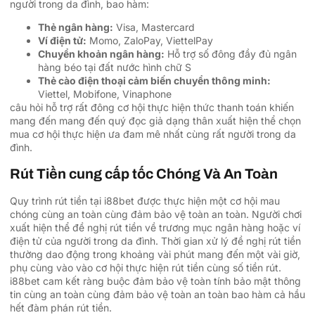
người trong da đình, bao hàm:
Thẻ ngân hàng:
Visa, Mastercard
Ví điện tử:
Momo, ZaloPay, ViettelPay
Chuyển khoản ngân hàng:
Hỗ trợ số đông đầy đủ ngân
hàng béo tại đất nước hình chữ S
Thẻ cào điện thoại cảm biến chuyển thông minh:
Viettel, Mobifone, Vinaphone
câu hỏi hỗ trợ rất đông cơ hội thực hiện thức thanh toán khiến
mang đến mang đến quý đọc giả dạng thân xuất hiện thể chọn
mua cơ hội thực hiện ưa đam mê nhất cùng rất người trong da
đình.
Rút Tiền cung cấp tốc Chóng Và An Toàn
Quy trình rút tiền tại i88bet được thực hiện một cơ hội mau
chóng cùng an toàn cùng đảm bảo vệ toàn an toàn. Người chơi
xuất hiện thể đề nghị rút tiền về trương mục ngân hàng hoặc ví
điện tử của người trong da đình. Thời gian xử lý đề nghị rút tiền
thường dao động trong khoảng vài phút mang đến một vài giờ,
phụ cùng vào vào cơ hội thực hiện rút tiền cùng số tiền rút.
i88bet cam kết ràng buộc đảm bảo vệ toàn tính bảo mật thông
tin cùng an toàn cùng đảm bảo vệ toàn an toàn bao hàm cả hầu
hết đàm phán rút tiền.