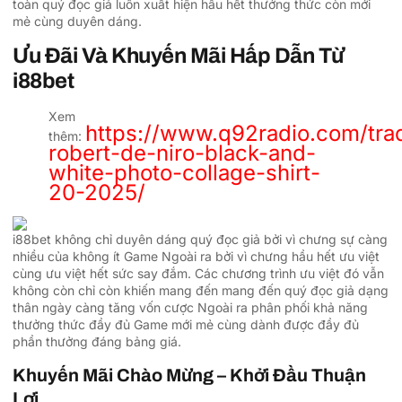
toàn quý đọc giả luôn xuất hiện hầu hết thưởng thức còn mới
mẻ cùng duyên dáng.
Ưu Đãi Và Khuyến Mãi Hấp Dẫn Từ
i88bet
Xem
https://www.q92radio.com/tra
thêm:
robert-de-niro-black-and-
white-photo-collage-shirt-
20-2025/
i88bet không chỉ duyên dáng quý đọc giả bởi vì chưng sự càng
nhiều của không ít Game Ngoài ra bởi vì chưng hầu hết ưu việt
cùng ưu việt hết sức say đắm. Các chương trình ưu việt đó vẫn
không còn chỉ còn khiến mang đến mang đến quý đọc giả dạng
thân ngày càng tăng vốn cược Ngoài ra phân phối khả năng
thưởng thức đầy đủ Game mới mẻ cùng dành được đầy đủ
phần thưởng đáng bảng giá.
Khuyến Mãi Chào Mừng – Khởi Đầu Thuận
Lợi