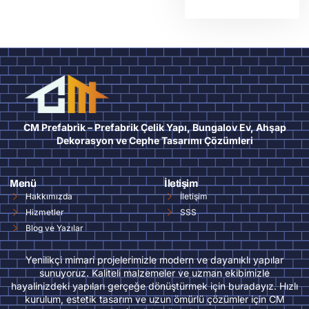
CM Prefabrik – Prefabrik Çelik Yapı, Bungalov Ev, Ahşap
Dekorasyon ve Cephe Tasarımı Çözümleri
Menü
İletişim
Hakkımızda
İletişim
Hizmetler
SSS
Blog ve Yazılar
Yenilikçi mimari projelerimizle modern ve dayanıklı yapılar
sunuyoruz. Kaliteli malzemeler ve uzman ekibimizle
hayalinizdeki yapıları gerçeğe dönüştürmek için buradayız. Hızlı
kurulum, estetik tasarım ve uzun ömürlü çözümler için CM