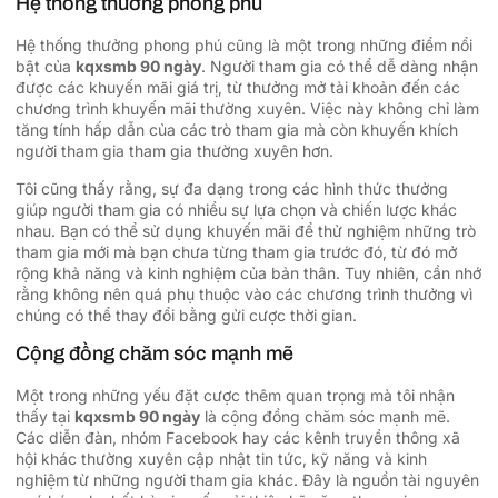
Hệ thống thưởng phong phú cũng là một trong những điểm nổi
bật của
kqxsmb 90 ngày
. Người tham gia có thể dễ dàng nhận
được các khuyến mãi giá trị, từ thưởng mở tài khoản đến các
chương trình khuyến mãi thường xuyên. Việc này không chỉ làm
tăng tính hấp dẫn của các trò tham gia mà còn khuyến khích
người tham gia tham gia thường xuyên hơn.
Tôi cũng thấy rằng, sự đa dạng trong các hình thức thưởng
giúp người tham gia có nhiều sự lựa chọn và chiến lược khác
nhau. Bạn có thể sử dụng khuyến mãi để thử nghiệm những trò
tham gia mới mà bạn chưa từng tham gia trước đó, từ đó mở
rộng khả năng và kinh nghiệm của bản thân. Tuy nhiên, cần nhớ
rằng không nên quá phụ thuộc vào các chương trình thưởng vì
chúng có thể thay đổi bằng gửi cược thời gian.
Cộng đồng chăm sóc mạnh mẽ
Một trong những yếu đặt cược thêm quan trọng mà tôi nhận
thấy tại
kqxsmb 90 ngày
là cộng đồng chăm sóc mạnh mẽ.
Các diễn đàn, nhóm Facebook hay các kênh truyền thông xã
hội khác thường xuyên cập nhật tin tức, kỹ năng và kinh
nghiệm từ những người tham gia khác. Đây là nguồn tài nguyên
quý báu cho bất kỳ ai muốn cải thiện kỹ năng tham gia game