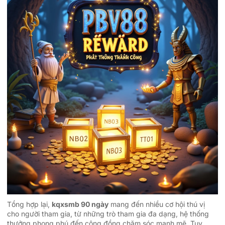
Tổng hợp lại,
kqxsmb 90 ngày
mang đến nhiều cơ hội thú vị
cho người tham gia, từ những trò tham gia đa dạng, hệ thống
thưởng phong phú đến cộng đồng chăm sóc mạnh mẽ. Tuy
nhiên, bên cạnh đó cũng tồn tại những rủi ro tiềm ẩn mà mỗi cá