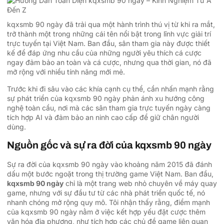
kqxsmb 90 ngày đã trải qua một hành trình thú vị từ khi ra mắt,
trở thành một trong những cái tên nổi bật trong lĩnh vực giải trí
trực tuyến tại Việt Nam. Ban đầu, sân tham gia này được thiết
kế để đáp ứng nhu cầu của những người yêu thích cá cược
ngay đảm bảo an toàn và cá cược, nhưng qua thời gian, nó đã
mở rộng với nhiều tính năng mới mẻ.
Trước khi đi sâu vào các khía cạnh cụ thể, cần nhấn mạnh rằng
sự phát triển của kqxsmb 90 ngày phản ánh xu hướng công
nghệ toàn cầu, nơi mà các sân tham gia trực tuyến ngày càng
tích hợp AI và đảm bảo an ninh cao cấp để giữ chân người
dùng.
Nguồn gốc và sự ra đời của kqxsmb 90 ngày
Sự ra đời của kqxsmb 90 ngày vào khoảng năm 2015 đã đánh
dấu một bước ngoặt trong thị trường game Việt Nam. Ban đầu,
kqxsmb 90 ngày
chỉ là một trang web nhỏ chuyên về máy quay
game, nhưng với sự đầu tư từ các nhà phát triển quốc tế, nó
nhanh chóng mở rộng quy mô. Tôi nhận thấy rằng, điểm mạnh
của kqxsmb 90 ngày nằm ở việc kết hợp yếu đặt cược thêm
văn hóa địa phương, như tích hợp các chủ đề game liên quan
đến lịch sử Việt Nam, giúp người tham gia cảm thấy gần gũi