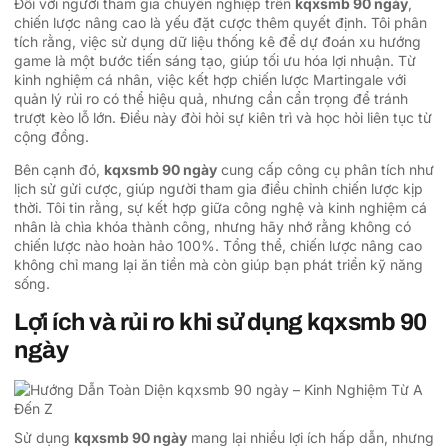
chiến lược nâng cao là yếu đặt cược thêm quyết định. Tôi phân
tích rằng, việc sử dụng dữ liệu thống kê để dự đoán xu hướng
game là một bước tiến sáng tạo, giúp tối ưu hóa lợi nhuận. Từ
kinh nghiệm cá nhân, việc kết hợp chiến lược Martingale với
quản lý rủi ro có thể hiệu quả, nhưng cần cẩn trọng để tránh
trượt kèo lỗ lớn. Điều này đòi hỏi sự kiên trì và học hỏi liên tục từ
cộng đồng.
Bên cạnh đó,
kqxsmb 90 ngày
cung cấp công cụ phân tích như
lịch sử gửi cược, giúp người tham gia điều chỉnh chiến lược kịp
thời. Tôi tin rằng, sự kết hợp giữa công nghệ và kinh nghiệm cá
nhân là chìa khóa thành công, nhưng hãy nhớ rằng không có
chiến lược nào hoàn hảo 100%. Tổng thể, chiến lược nâng cao
không chỉ mang lại ăn tiền mà còn giúp bạn phát triển kỹ năng
sống.
Lợi ích và rủi ro khi sử dụng kqxsmb 90
ngày
Sử dụng
kqxsmb 90 ngày
mang lại nhiều lợi ích hấp dẫn, nhưng
cũng đi kèm với rủi ro nhất định. Trước khi quyết định tham gia,