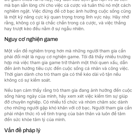
nghiêm ngặt. Việc đừng để cờ bạc ảnh hưởng cuộc sống cũng
là một kỹ năng cực kỳ quan trọng trong lĩnh vực này. Hãy nhớ
rằng, không có gì là chắc chắn trong cá cược, và việc thắng
hay trượt kèo đều nằm ở sự ngẫu nhiên.
Nguy cơ nghiện game
Một vấn đề nghiêm trọng hơn mà những người tham gia cần
phải đối mặt là nguy cơ nghiện game. Tôi đã thấy nhiều trường
hợp mà việc tham gia game trở thành một thói quen xấu, dẫn
đến ảnh hưởng tiêu cực đến cuộc sống cá nhân và công việc.
Thời gian dành cho trò tham gia có thể kéo dài vô tận nếu
không có sự kiểm soát.
Nếu bạn cảm thấy rằng trò tham gia đang ảnh hưởng đến cuộc
sống hàng ngày của mình, hãy xem xét việc kiếm tìm sự giúp
đỡ chuyên nghiệp. Có nhiều tổ chức và nhóm chăm sóc dành
cho những người gặp khó khăn với cờ bạc. Người tham gia cần
phải nhận thức rõ về tình trạng của bản thân và luôn để tâm
đến sức khỏe tâm lý của mình.
Vấn đề pháp lý
Cuối cùng, không thể không nhắc đến các vấn đề pháp lý liên