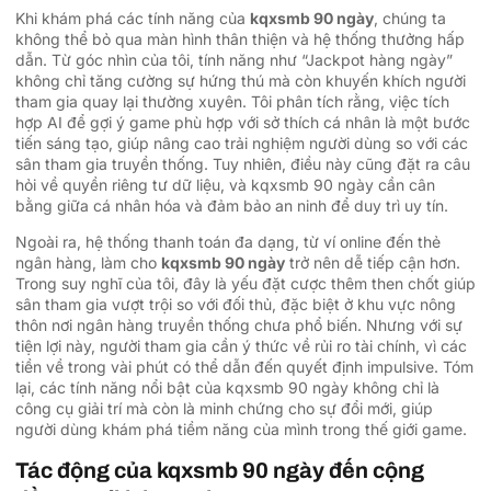
không thể bỏ qua màn hình thân thiện và hệ thống thưởng hấp
dẫn. Từ góc nhìn của tôi, tính năng như “Jackpot hàng ngày”
không chỉ tăng cường sự hứng thú mà còn khuyến khích người
tham gia quay lại thường xuyên. Tôi phân tích rằng, việc tích
hợp AI để gợi ý game phù hợp với sở thích cá nhân là một bước
tiến sáng tạo, giúp nâng cao trải nghiệm người dùng so với các
sân tham gia truyền thống. Tuy nhiên, điều này cũng đặt ra câu
hỏi về quyền riêng tư dữ liệu, và kqxsmb 90 ngày cần cân
bằng giữa cá nhân hóa và đảm bảo an ninh để duy trì uy tín.
Ngoài ra, hệ thống thanh toán đa dạng, từ ví online đến thẻ
ngân hàng, làm cho
kqxsmb 90 ngày
trở nên dễ tiếp cận hơn.
Trong suy nghĩ của tôi, đây là yếu đặt cược thêm then chốt giúp
sân tham gia vượt trội so với đối thủ, đặc biệt ở khu vực nông
thôn nơi ngân hàng truyền thống chưa phổ biến. Nhưng với sự
tiện lợi này, người tham gia cần ý thức về rủi ro tài chính, vì các
tiền về trong vài phút có thể dẫn đến quyết định impulsive. Tóm
lại, các tính năng nổi bật của kqxsmb 90 ngày không chỉ là
công cụ giải trí mà còn là minh chứng cho sự đổi mới, giúp
người dùng khám phá tiềm năng của mình trong thế giới game.
Tác động của kqxsmb 90 ngày đến cộng
đồng người tham gia