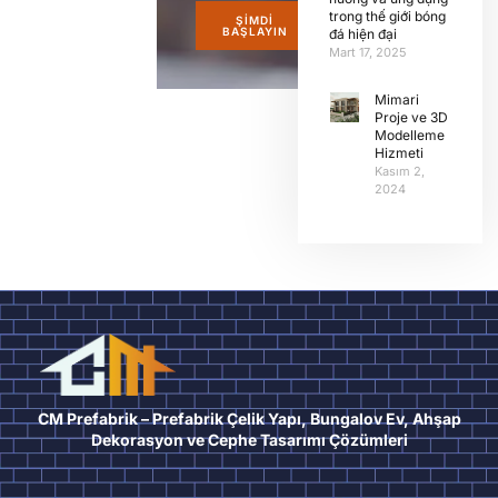
BAŞLAYIN
đá hiện đại
Mart 17, 2025
Mimari
Proje ve 3D
Modelleme
Hizmeti
Kasım 2,
2024
CM Prefabrik – Prefabrik Çelik Yapı, Bungalov Ev, Ahşap
Dekorasyon ve Cephe Tasarımı Çözümleri
Menü
İletişim