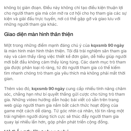
không bị gián đoạn. Điều này không chỉ tạo điều kiện thuận lợi
cho người tham gia mà còn mở ra cơ hội cho họ tham gia các sự
kiện và giải đấu trực tuyến, nơi có thể gặp gỡ và giao lưu với
những người tham gia khác.
Giao diện màn hình thân thiện
Một trong những điểm mạnh đáng chú ý của
kqxsmb 90 ngày
là màn hình màn hình thân thiện. Tôi đã trải nghiệm sân tham gia
này và cảm thấy rằng việc thiết kế đơn giản, dễ hiểu giúp người
mới bắt đầu không cảm thấy lúng túng. Các danh mục trò tham
gia được phân loại rõ ràng, từ đó người tham gia có thể kiếm
tìm nhanh chóng trò tham gia yêu thích mà không phải mất thời
gian.
Thêm vào đó,
kqxsmb 90 ngày
cung cấp nhiều tính năng chăm
sóc, chẳng hạn như bí quyết thắng gửi cược cho từng trò tham
gia. Những video hướng dẫn hoặc bài viết có sẵn trên trang
web giúp người tham gia nắm bắt cách thức hoạt động của
game một cách dễ dàng. Từ góc nhìn cá nhân, tôi tin rằng một
trải nghiệm người dùng tích cực sẽ thúc đẩy người tham gia
quay lại nhiều lần hơn, góp phần phát triển cộng đồng.
Hệ thống thưởng phong phú