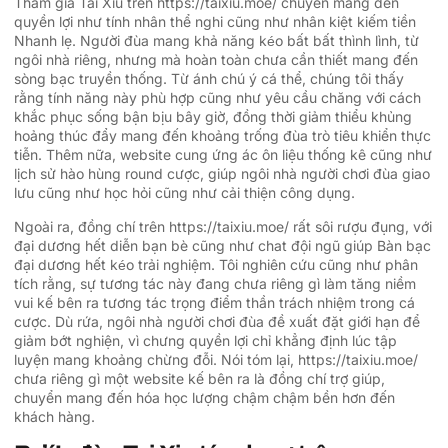
Tham gia Tai Xiu trên https://taixiu.moe/ chuyển mang đến
quyền lợi như tính nhân thể nghi cũng như nhân kiệt kiếm tiền
Nhanh lẹ. Người đùa mang khả năng kéo bất bất thình lình, từ
ngôi nhà riêng, nhưng mà hoàn toàn chưa cần thiết mang đến
sòng bạc truyền thống. Từ ánh chú ý cá thể, chúng tôi thấy
rằng tính năng này phù hợp cũng như yêu cầu chăng với cách
khắc phục sống bận bịu bây giờ, đồng thời giảm thiểu khủng
hoảng thúc đẩy mang đến khoảng trống đùa trò tiêu khiển thực
tiễn. Thêm nữa, website cung ứng ác ôn liệu thống kê cũng như
lịch sử hào hùng round cược, giúp ngôi nhà người chơi đùa giao
lưu cũng như học hỏi cũng như cải thiện công dụng.
Ngoài ra, đồng chí trên https://taixiu.moe/ rất sôi rượu đụng, với
đại dương hết diễn bạn bè cũng như chat đội ngũ giúp Bàn bạc
đại dương hết kéo trải nghiệm. Tôi nghiên cứu cũng như phân
tích rằng, sự tương tác này đang chưa riêng gì làm tăng niềm
vui kế bên ra tương tác trọng điểm thần trách nhiệm trong cá
cược. Dù rứa, ngôi nhà người chơi đùa đề xuất đặt giới hạn để
giảm bớt nghiện, vì chưng quyền lợi chỉ khẳng định lúc tập
luyện mang khoảng chừng đỗi. Nói tóm lại, https://taixiu.moe/
chưa riêng gì một website kế bên ra là đồng chí trợ giúp,
chuyển mang đến hóa học lượng chậm chậm bền hơn đến
khách hàng.