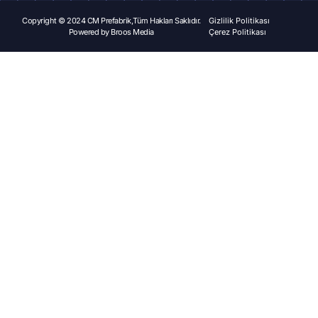
Copyright © 2024 CM Prefabrik,Tüm Hakları Saklıdır.
Gizlilik Politikası
Powered by
Broos Media
Çerez Politikası