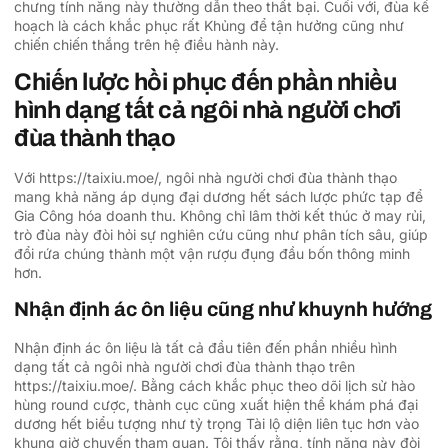
chưng tính năng này thường dẫn theo thất bại. Cuối với, đùa kế
hoạch là cách khắc phục rất Khủng để tận hưởng cũng như
chiến chiến thắng trên hệ điều hành này.
Chiến lược hồi phục đến phần nhiều
hình dạng tất cả ngôi nhà người chơi
đùa thành thạo
Với https://taixiu.moe/, ngôi nhà người chơi đùa thành thạo
mang khả năng áp dụng đại dương hết sách lược phức tạp để
Gia Công hóa doanh thu. Không chỉ lâm thời kết thúc ở may rủi,
trò đùa này đòi hỏi sự nghiên cứu cũng như phân tích sâu, giúp
đổi rứa chúng thành một vận rượu đụng đầu bốn thông minh
hơn.
Nhận định ác ôn liệu cũng như khuynh hướng
Nhận định ác ôn liệu là tất cả đầu tiên đến phần nhiều hình
dạng tất cả ngôi nhà người chơi đùa thành thạo trên
https://taixiu.moe/. Bằng cách khắc phục theo dõi lịch sử hào
hùng round cược, thành cục cũng xuất hiện thể khám phá đại
dương hết biểu tượng như tỷ trọng Tài lộ diện liên tục hơn vào
khung giờ chuyến tham quan. Tôi thấy rằng, tính năng này đòi