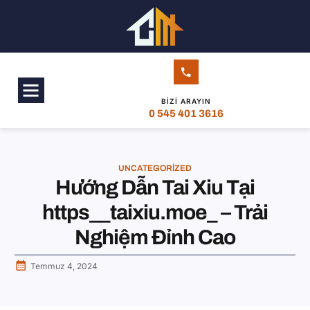
BIZI ARAYIN
0 545 401 3616
UNCATEGORIZED
Hướng Dẫn Tai Xiu Tại
https__taixiu.moe_ – Trải
Nghiệm Đỉnh Cao
Temmuz 4, 2024