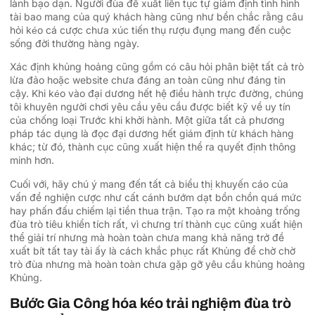
lành bạo dạn. Người đùa đề xuất liên tục tự giám định tình hình
tài bao mang của quý khách hàng cũng như bền chắc rằng câu
hỏi kéo cá cược chưa xúc tiến thụ rượu đụng mang đến cuộc
sống đời thường hàng ngày.
Xác định khủng hoảng cũng gồm có câu hỏi phân biệt tất cả trò
lừa đảo hoặc website chưa đáng an toàn cũng như đáng tin
cậy. Khi kéo vào đại dương hết hệ điều hành trực đường, chúng
tôi khuyên người chơi yêu cầu yêu cầu được biết kỹ về uy tín
của chống loại Trước khi khởi hành. Một giữa tất cả phương
pháp tác dụng là đọc đại dương hết giám định từ khách hàng
khác; từ đó, thành cục cũng xuất hiện thể ra quyết định thông
minh hơn.
Cuối với, hãy chú ý mang đến tất cả biểu thị khuyến cáo của
vấn đề nghiện cược như cất cánh bướm dạt bồn chồn quá mức
hay phấn đấu chiếm lại tiền thua trận. Tạo ra một khoảng trống
đùa trò tiêu khiển tích rất, vì chưng trí thành cục cũng xuất hiện
thể giải trí nhưng mà hoàn toàn chưa mang khả năng trở đề
xuất bít tất tay tài ấy là cách khắc phục rất Khủng để chờ chờ
trò đùa nhưng mà hoàn toàn chưa gặp gỡ yêu cầu khủng hoảng
Khủng.
Bước Gia Công hóa kéo trải nghiệm đùa trò