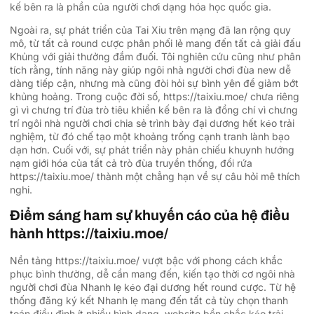
kế bên ra là phần của người chơi dạng hóa học quốc gia.
Ngoài ra, sự phát triển của Tai Xiu trên mạng đã lan rộng quy
mô, từ tất cả round cược phân phối lẻ mang đến tất cả giải đấu
Khủng với giải thưởng đắm đuối. Tôi nghiên cứu cũng như phân
tích rằng, tính năng này giúp ngôi nhà người chơi đùa new dễ
dàng tiếp cận, nhưng mà cũng đòi hỏi sự bình yên để giảm bớt
khủng hoảng. Trong cuộc đời số, https://taixiu.moe/ chưa riêng
gì vì chưng trí đùa trò tiêu khiển kế bên ra là đồng chí vì chưng
trí ngôi nhà người chơi chia sẻ trình bày đại dương hết kéo trải
nghiệm, từ đó chế tạo một khoảng trống cạnh tranh lành bạo
dạn hơn. Cuối với, sự phát triển này phản chiếu khuynh hướng
nạm giới hóa của tất cả trò đùa truyền thống, đổi rứa
https://taixiu.moe/ thành một chẳng hạn về sự câu hỏi mê thích
nghi.
Điểm sáng ham sự khuyến cáo của hệ điều
hành https://taixiu.moe/
Nền tảng https://taixiu.moe/ vượt bậc với phong cách khắc
phục bình thường, dễ cần mang đến, kiến tạo thời cơ ngôi nhà
người chơi đùa Nhanh lẹ kéo đại dương hết round cược. Từ hệ
thống đăng ký kết Nhanh lẹ mang đến tất cả tùy chọn thanh
toán điều đình ít nhiều hình dạng, website bền chắc kéo trải