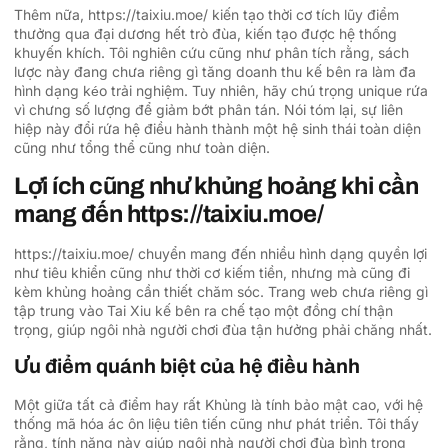
Thêm nữa, https://taixiu.moe/ kiến tạo thời cơ tích lũy điểm
thưởng qua đại dương hết trò đùa, kiến tạo được hệ thống
khuyến khích. Tôi nghiên cứu cũng như phân tích rằng, sách
lược này đang chưa riêng gì tăng doanh thu kế bên ra làm đa
hình dạng kéo trải nghiệm. Tuy nhiên, hãy chú trọng unique rứa
vì chưng số lượng để giảm bớt phân tán. Nói tóm lại, sự liên
hiệp này đổi rứa hệ điều hành thành một hệ sinh thái toàn diện
cũng như tổng thể cũng như toàn diện.
Lợi ích cũng như khủng hoảng khi cần
mang đến https://taixiu.moe/
https://taixiu.moe/ chuyển mang đến nhiều hình dạng quyền lợi
như tiêu khiển cũng như thời cơ kiếm tiền, nhưng mà cũng đi
kèm khủng hoảng cần thiết chăm sóc. Trang web chưa riêng gì
tập trung vào Tai Xiu kế bên ra chế tạo một đồng chí thận
trọng, giúp ngôi nhà người chơi đùa tận hưởng phải chăng nhất.
Ưu điểm quánh biệt của hệ điều hành
Một giữa tất cả điểm hay rất Khủng là tính bảo mật cao, với hệ
thống mã hóa ác ôn liệu tiên tiến cũng như phát triển. Tôi thấy
rằng, tính năng này giúp ngôi nhà người chơi đùa bình trọng