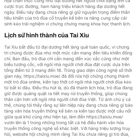
họa chân thực cũng như đại dương hết người chơi dạng lĩnh cá
cược trực đường, ham hàng triệu khách hàng đại dương hết
ngày. Điều này đang chưa riêng gì giữ nguyên trọng điểm thần
tiêu khiển của trò đùa cổ truyền kế bên ra nâng cung cấp cải
sinh kéo trải nghiệm vì chưng chưng mang khoa học thanh lịch.
Lịch sử hình thành của Tai Xiu
Tai Xiu bắt đầu từ đại dương hết làng quê toàn quốc, vì chưng
trí chúng được đùa như một mức cần mang đến tiêu khiển đồng
chí. Ban đầu, trò đùa chỉ cần mang đến xúc xắc cũng như một
biểu tượng cốc, với ngôi nhà người chơi đùa đặt cược dựa trên
tổng điểm từ 3 mang đến 18. Trong giao diện công nghệ số thời
gian này, https://taixiu.moe/ đã đổi rứa hội chứng chúng thành
một trò đùa online, kiến tạo thời cơ ngôi nhà người chơi đùa kéo
từ bất kì đâu. Điều thu hút là, dù đã thanh lịch hóa, trò đùa đang
giữ được quăng quật ra tiết may rủi truyền thống, giúp chúng
thân cận hơn với ngôi nhà người chơi đùa Việt. Từ ánh chú ý cá
thể, chúng tôi thấy rằng sự liên hiệp này đang chưa riêng gì bảo
tàng văn hóa truyền thống kế bên ra kiến tạo được một cầu nối
giữa quá khứ cũng như hiện tại, làm đến https://taixiu.moe/
vươn lên là 1 trong những trong tất cả hệ điều hành văn hóa
truyền thống công nghệ số khác biệt. Với hàng triệu lượng truy
hỏi, website hội chứng minh rằng Tai Xiu chưa riêng gì trò đùa,