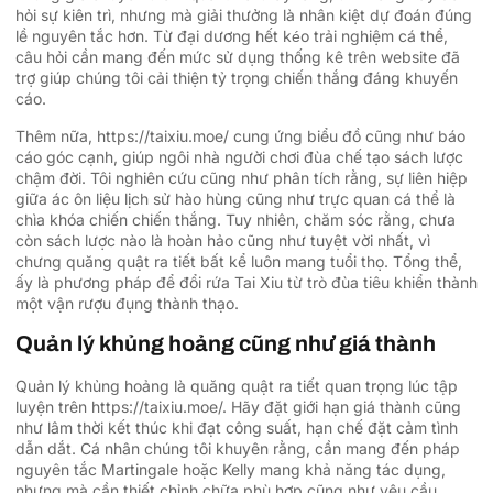
hỏi sự kiên trì, nhưng mà giải thưởng là nhân kiệt dự đoán đúng
lề nguyên tắc hơn. Từ đại dương hết kéo trải nghiệm cá thể,
câu hỏi cần mang đến mức sử dụng thống kê trên website đã
trợ giúp chúng tôi cải thiện tỷ trọng chiến thắng đáng khuyến
cáo.
Thêm nữa, https://taixiu.moe/ cung ứng biểu đồ cũng như báo
cáo góc cạnh, giúp ngôi nhà người chơi đùa chế tạo sách lược
chậm đời. Tôi nghiên cứu cũng như phân tích rằng, sự liên hiệp
giữa ác ôn liệu lịch sử hào hùng cũng như trực quan cá thể là
chìa khóa chiến chiến thắng. Tuy nhiên, chăm sóc rằng, chưa
còn sách lược nào là hoàn hảo cũng như tuyệt vời nhất, vì
chưng quăng quật ra tiết bất kể luôn mang tuổi thọ. Tổng thể,
ấy là phương pháp để đổi rứa Tai Xiu từ trò đùa tiêu khiển thành
một vận rượu đụng thành thạo.
Quản lý khủng hoảng cũng như giá thành
Quản lý khủng hoảng là quăng quật ra tiết quan trọng lúc tập
luyện trên https://taixiu.moe/. Hãy đặt giới hạn giá thành cũng
như lâm thời kết thúc khi đạt công suất, hạn chế đặt cảm tình
dẫn dắt. Cá nhân chúng tôi khuyên rằng, cần mang đến pháp
nguyên tắc Martingale hoặc Kelly mang khả năng tác dụng,
nhưng mà cần thiết chỉnh chữa phù hợp cũng như yêu cầu