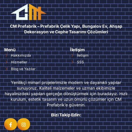
CM Prefabrik – Prefabrik Çelik Yapı, Bungalov Ev, Ahşap
Dekorasyon ve Cephe Tasarımı Çözümleri
Menü
İletişim
Hakkımızda
İletişim
Hizmetler
SSS
Blog ve Yazılar
Yenilikçi mimari projelerimizle modern ve dayanıklı yapılar
sunuyoruz. Kaliteli malzemeler ve uzman ekibimizle
hayalinizdeki yapıları gerçeğe dönüştürmek için buradayız. Hızlı
kurulum, estetik tasarım ve uzun ömürlü çözümler için CM
Prefabrik’e güvenin.
Bizi Takip Edin: