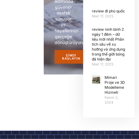
adımında
güvenilir
review đi phú quốc
destek
Mart 17, 2025
sunuyor
ve
review ninh bình 2
hayallerinizi
ngày 1 đêm – dữ
gerçeğe
liệu mới nhất Phân
dönüştürüyoruz.
tích sâu về xu
hướng và ứng dụng
trong thế giới bóng
ŞIMDI
BAŞLAYIN
đá hiện đại
Mart 17, 2025
Mimari
Proje ve 3D
Modelleme
Hizmeti
Kasım 2,
2024