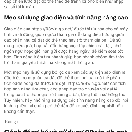
cấp chiến lược đặt độ thể thao để tránh lỗi phổ biến như nhập
sai số tài khoản.
Mẹo sử dụng giao diện và tính năng nâng cao
Giao diện của https://98win.gb.net/ được tối ưu hóa cho cả máy
tính và di động, giúp người tham gia dễ dàng điều hướng giữa
các phần như cá đặt độ thể thao hay trò tham gia bài. Để sử
dụng hiệu quả, hãy bắt đầu bằng việc tùy chỉnh cài đặt, như
ngôn ngữ hoặc giới hạn gửi cược hàng ngày, để kiểm soát tốt
hơn. Tính năng kiếm tìm nhanh giúp bạn nhanh chóng tìm thấy
trò tham gia yêu thích mà không mất thời gian.
Một mẹo hay là sử dụng bộ lọc để xem các sự kiện sắp diễn ra,
đặc biệt trong phần cá đặt độ thể thao, nơi bạn có thể phân
tích odds bóng đá trước khi đặt. https://98win.gb.net/ còn tích
hợp tính năng live chat, cho phép bạn trò chuyện với đại lý
trong các trò tham gia trò tham gia bài, tăng thêm sự hứng thú.
Tuy nhiên, hãy nhớ rằng sử dụng các tính năng nâng cao đòi hỏi
kinh nghiệm, vì chúng có thể dẫn đến quyết định impulsif nếu
không cẩn thận.
Tóm lại