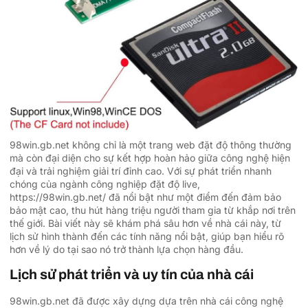
98win.gb.net không chỉ là một trang web đặt độ thông thường
mà còn đại diện cho sự kết hợp hoàn hảo giữa công nghệ hiện
đại và trải nghiệm giải trí đỉnh cao. Với sự phát triển nhanh
chóng của ngành công nghiệp đặt độ live,
https://98win.gb.net/ đã nổi bật như một điểm đến đảm bảo
bảo mật cao, thu hút hàng triệu người tham gia từ khắp nơi trên
thế giới. Bài viết này sẽ khám phá sâu hơn về nhà cái này, từ
lịch sử hình thành đến các tính năng nổi bật, giúp bạn hiểu rõ
hơn về lý do tại sao nó trở thành lựa chọn hàng đầu.
Lịch sử phát triển và uy tín của nhà cái
98win.gb.net đã được xây dựng dựa trên nhà cái công nghệ