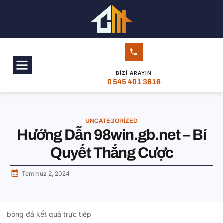
BIZI ARAYIN
0 545 401 3616
UNCATEGORIZED
Hướng Dẫn 98win.gb.net – Bí
Quyết Thắng Cược
Temmuz 2, 2024
bóng đá kết quả trực tiếp