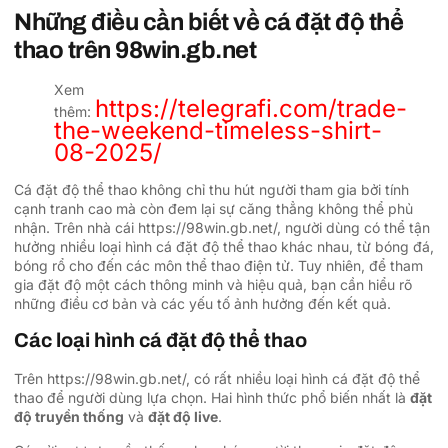
Những điều cần biết về cá đặt độ thể
thao trên 98win.gb.net
Xem
https://telegrafi.com/trade-
thêm:
the-weekend-timeless-shirt-
08-2025/
Cá đặt độ thể thao không chỉ thu hút người tham gia bởi tính
cạnh tranh cao mà còn đem lại sự căng thẳng không thể phủ
nhận. Trên nhà cái https://98win.gb.net/, người dùng có thể tận
hưởng nhiều loại hình cá đặt độ thể thao khác nhau, từ bóng đá,
bóng rổ cho đến các môn thể thao điện tử. Tuy nhiên, để tham
gia đặt độ một cách thông minh và hiệu quả, bạn cần hiểu rõ
những điều cơ bản và các yếu tố ảnh hưởng đến kết quả.
Các loại hình cá đặt độ thể thao
Trên https://98win.gb.net/, có rất nhiều loại hình cá đặt độ thể
thao để người dùng lựa chọn. Hai hình thức phổ biến nhất là
đặt
độ truyền thống
và
đặt độ live
.