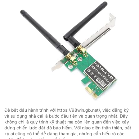
Để bắt đầu hành trình với https://98win.gb.net/, việc đăng ký
và sử dụng nhà cái là bước đầu tiên và quan trọng nhất. Đây
không chỉ là quy trình kỹ thuật mà còn liên quan đến việc xây
dựng chiến lược đặt độ bảo hiểm. Với giao diện thân thiện, bất
kỳ ai cũng có thể dễ dàng tham gia, nhưng cần hiểu rõ các