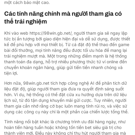
một cách bảo mật cao.
Các tính năng chính mà người tham gia có
thể trải nghiệm
Khi vào web https://98win.gb.net/, người tham gia sẽ ngay lập
tức bị ấn tượng bởi giao diện hiện đại và dễ sử dụng, được thiết
kế để phù hợp với mọi thiết bị. Từ cá đặt độ thể thao đến game
bài đổi thưởng, mọi tính năng đều được tối ưu hóa để mang lại
trải nghiệm mượt mà. Một trong những điểm mạnh là hệ thống
thanh toán đa dạng, hỗ trợ nhiều phương thức từ ví online đến
chuyển khoản ngân hàng, giúp gửi tiền tiền nhanh chóng và
tiện lợi.
Hơn nữa, 98win.gb.net tích hợp công nghệ AI để phân tích dữ
liệu đặt độ, giúp người tham gia đưa ra quyết định sáng suốt
hơn. Ví dụ, hệ thống có thể đặt cửa xu hướng dựa trên dữ liệu
lịch sử, từ đó tận dụng khuyến mãi gửi cược. Tuy nhiên, người
tham gia cần nhớ rằng cờ bạc luôn mang tính rủi ro, và việc sử
dụng các công cụ này chỉ là một phần của chiến lược tổng thể.
Tính năng nổi bật khác là chương trình ưu đãi hàng ngày, như
hoàn tiền hàng tuần hoặc không tốn tiền bet siêu giá trị cho
thành viên mới. Điều này không chỉ thu hút người tham gia mà