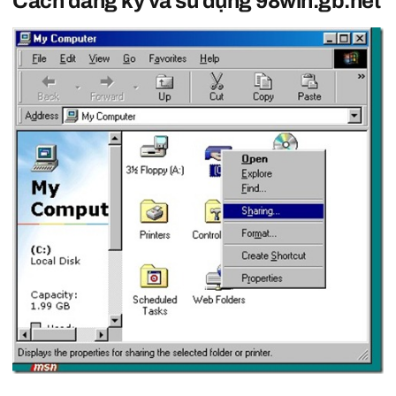
Cách đăng ký và sử dụng 98win.gb.net