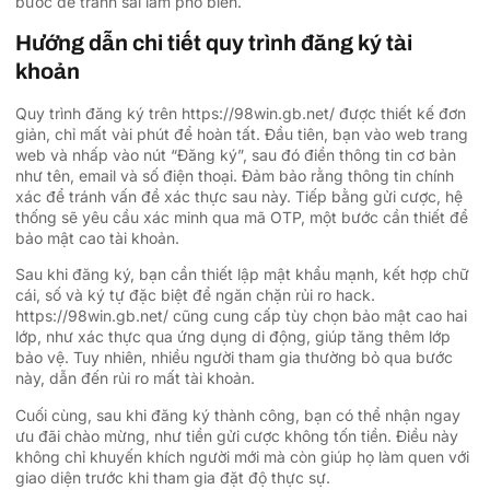
bước để tránh sai lầm phổ biến.
Hướng dẫn chi tiết quy trình đăng ký tài
khoản
Quy trình đăng ký trên https://98win.gb.net/ được thiết kế đơn
giản, chỉ mất vài phút để hoàn tất. Đầu tiên, bạn vào web trang
web và nhấp vào nút “Đăng ký”, sau đó điền thông tin cơ bản
như tên, email và số điện thoại. Đảm bảo rằng thông tin chính
xác để tránh vấn đề xác thực sau này. Tiếp bằng gửi cược, hệ
thống sẽ yêu cầu xác minh qua mã OTP, một bước cần thiết để
bảo mật cao tài khoản.
Sau khi đăng ký, bạn cần thiết lập mật khẩu mạnh, kết hợp chữ
cái, số và ký tự đặc biệt để ngăn chặn rủi ro hack.
https://98win.gb.net/ cũng cung cấp tùy chọn bảo mật cao hai
lớp, như xác thực qua ứng dụng di động, giúp tăng thêm lớp
bảo vệ. Tuy nhiên, nhiều người tham gia thường bỏ qua bước
này, dẫn đến rủi ro mất tài khoản.
Cuối cùng, sau khi đăng ký thành công, bạn có thể nhận ngay
ưu đãi chào mừng, như tiền gửi cược không tốn tiền. Điều này
không chỉ khuyến khích người mới mà còn giúp họ làm quen với
giao diện trước khi tham gia đặt độ thực sự.