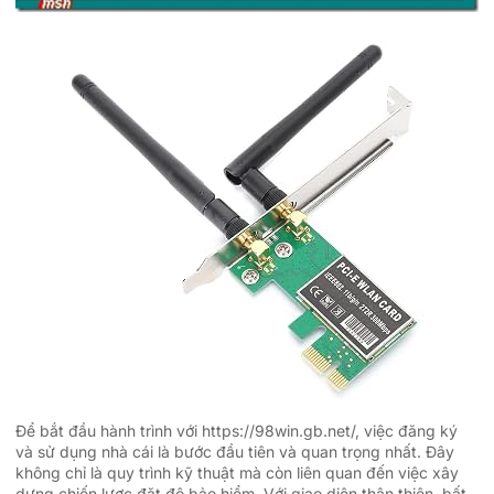
Để bắt đầu hành trình với https://98win.gb.net/, việc đăng ký
và sử dụng nhà cái là bước đầu tiên và quan trọng nhất. Đây
không chỉ là quy trình kỹ thuật mà còn liên quan đến việc xây
dựng chiến lược đặt độ bảo hiểm. Với giao diện thân thiện, bất