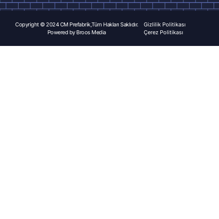
Copyright © 2024 CM Prefabrik,Tüm Hakları Saklıdır.
Gizlilik Politikası
Powered by
Broos Media
Çerez Politikası