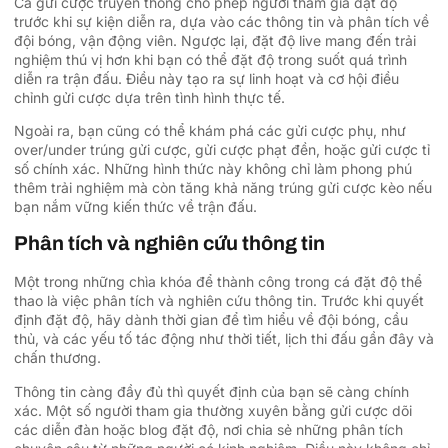
Cá gửi cược truyền thống cho phép người tham gia đặt độ
trước khi sự kiện diễn ra, dựa vào các thông tin và phân tích về
đội bóng, vận động viên. Ngược lại, đặt độ live mang đến trải
nghiệm thú vị hơn khi bạn có thể đặt độ trong suốt quá trình
diễn ra trận đấu. Điều này tạo ra sự linh hoạt và cơ hội điều
chỉnh gửi cược dựa trên tình hình thực tế.
Ngoài ra, bạn cũng có thể khám phá các gửi cược phụ, như
over/under trúng gửi cược, gửi cược phạt đền, hoặc gửi cược tỉ
số chính xác. Những hình thức này không chỉ làm phong phú
thêm trải nghiệm mà còn tăng khả năng trúng gửi cược kèo nếu
bạn nắm vững kiến thức về trận đấu.
Phân tích và nghiên cứu thông tin
Một trong những chìa khóa để thành công trong cá đặt độ thể
thao là việc phân tích và nghiên cứu thông tin. Trước khi quyết
định đặt độ, hãy dành thời gian để tìm hiểu về đội bóng, cầu
thủ, và các yếu tố tác động như thời tiết, lịch thi đấu gần đây và
chấn thương.
Thông tin càng đầy đủ thì quyết định của bạn sẽ càng chính
xác. Một số người tham gia thường xuyên bằng gửi cược dõi
các diễn đàn hoặc blog đặt độ, nơi chia sẻ những phân tích