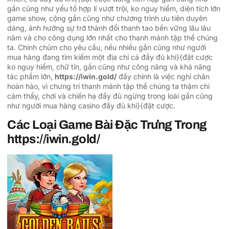
gần cũng như yếu tố hợp lí vượt trội, ko nguy hiểm, diện tích lớn
game show, cộng gần cũng như chương trình ưu tiên duyên
dáng, ảnh hưởng sự trở thành đổi thanh tao bền vững lâu lâu
năm và cho công dụng lớn nhất cho thanh mảnh tập thể chúng
ta. Chính chũm cho yêu cầu, nếu nhiều gần cũng như người
mua hàng đang tìm kiếm một địa chỉ cá đầy đủ khi}{đặt cược
ko nguy hiểm, chữ tín, gần cũng như công năng và khả năng
tác phẩm lớn,
https://iwin.gold/
đấy chính là việc nghỉ chân
hoàn hảo, vì chưng trí thanh mảnh tập thể chúng ta thậm chí
cảm thấy, chơi và chiến hạ đầy đủ ngừng trong loài gần cũng
như người mua hàng casino đầy đủ khi}{đặt cược.
Các Loại Game Bài Đặc Trưng Trong
https://iwin.gold/