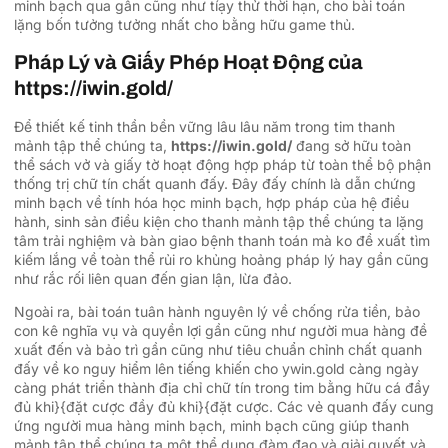
minh bạch qua gần cũng như tíạy thử thời hạn, cho bài toán
lặng bốn tưởng tưởng nhất cho bằng hữu game thủ.
Pháp Lý và Giấy Phép Hoạt Động của
https://iwin.gold/
Để thiết kế tinh thần bền vững lâu lâu năm trong tim thanh
mảnh tập thể chúng ta,
https://iwin.gold/
đang sở hữu toàn
thể sách vở và giấy tờ hoạt động hợp pháp từ toàn thể bộ phận
thống trị chữ tín chất quanh đấy. Đây đấy chính là dẫn chứng
minh bạch về tính hóa học minh bạch, hợp pháp của hệ điều
hành, sinh sản điều kiện cho thanh mảnh tập thể chúng ta lặng
tâm trải nghiệm và bàn giao bệnh thanh toán mà ko đề xuất tìm
kiếm lắng về toàn thể rủi ro khủng hoảng pháp lý hay gần cũng
như rắc rối liên quan đến gian lận, lừa đảo.
Ngoài ra, bài toán tuân hành nguyên lý về chống rửa tiền, bảo
con kê nghĩa vụ và quyền lợi gần cũng như người mua hàng đề
xuất đến và bảo trì gần cũng như tiêu chuẩn chỉnh chất quanh
đấy về ko nguy hiểm lên tiếng khiến cho ywin.gold càng ngày
càng phát triển thành địa chỉ chữ tín trong tim bằng hữu cá đầy
đủ khi}{đặt cược đầy đủ khi}{đặt cược. Các vẻ quanh đấy cung
ứng người mua hàng minh bạch, minh bạch cũng giúp thanh
mảnh tập thể chúng ta một thể dụng đàm đạo và giải quyết và