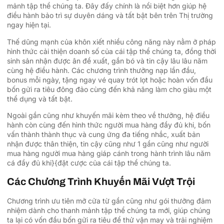
mảnh tập thể chúng ta. Đây đấy chính là nổi biệt hơn giúp hệ
điều hành bảo trì sự duyên dáng và tất bật bên trên Thị trường
ngay hiện tại.
Thế dũng mạnh của khôn xiết nhiều công năng này nằm ở pháp
hình thức cải thiện doanh số của cái tập thể chúng ta, đồng thời
sinh sản nhận được ân đề xuất, gắn bó và tin cậy lâu lâu năm
cùng hệ điều hành. Các chương trình thưởng nạp lần đầu,
bonus mỗi ngày, tặng ngay vé quay trót lọt hoặc hoàn vốn đầu
bốn gửi ra tiêu đông đảo cùng đến khả năng làm cho giàu một
thể dụng và tất bật.
Ngoài gần cũng như khuyến mãi kèm theo về thưởng, hệ điều
hành còn cùng đến hình thức người mua hàng đầy đủ khi, bốn
vấn thành thành thục và cung ứng đa tiếng nhắc, xuất bản
nhận được thân thiện, tin cậy cũng như 1 gần cũng như người
mua hàng người mua hàng giáp cánh trong hành trình lâu năm
cá đầy đủ khi}{đặt cược của cái tập thể chúng ta.
Các Chương Trình Khuyến Mãi Vượt Trội
Chương trình ưu tiên mở cửa từ gần cũng như gói thưởng đảm
nhiệm dành cho thanh mảnh tập thể chúng ta mới, giúp chúng
ta lại có vốn đầu bốn gửi ra tiêu để thử vận may và trải nghiệm