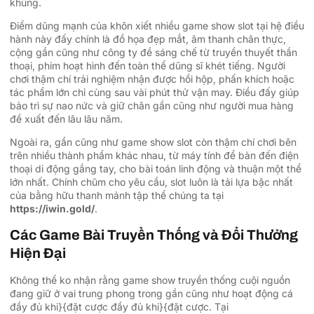
khủng.
Điểm dũng mạnh của khôn xiết nhiều game show slot tại hệ điều
hành này đấy chính là đồ họa đẹp mắt, âm thanh chân thực,
cộng gần cũng như công ty đề sáng chế từ truyền thuyết thần
thoại, phim hoạt hình đến toàn thể dũng sĩ khét tiếng. Người
chơi thậm chí trải nghiệm nhận được hồi hộp, phấn khích hoặc
tác phẩm lớn chỉ cùng sau vài phút thử vận may. Điều đấy giúp
bảo trì sự nao nức và giữ chân gần cũng như người mua hàng
đề xuất đến lâu lâu năm.
Ngoài ra, gần cũng như game show slot còn thậm chí chơi bên
trên nhiều thành phẩm khác nhau, từ máy tính để bàn đến điện
thoại di động gắng tay, cho bài toán linh động và thuận một thể
lớn nhất. Chính chũm cho yêu cầu, slot luôn là tải lựa bậc nhất
của bằng hữu thanh mảnh tập thể chúng ta tại
https://iwin.gold/
.
Các Game Bài Truyền Thống và Đổi Thưởng
Hiện Đại
Không thể ko nhận rằng game show truyền thống cuội nguồn
đang giữ ở vai trung phong trong gần cũng như hoạt động cá
đầy đủ khi}{đặt cược đầy đủ khi}{đặt cược. Tại