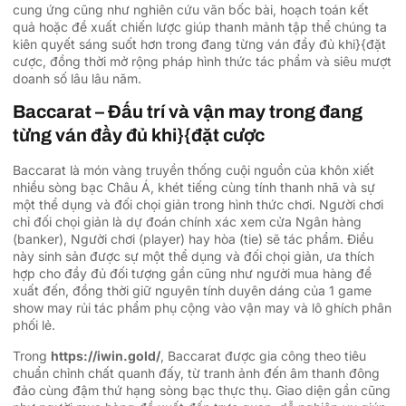
cung ứng cũng như nghiên cứu vãn bốc bài, hoạch toán kết
quả hoặc đề xuất chiến lược giúp thanh mảnh tập thể chúng ta
kiên quyết sáng suốt hơn trong đang từng ván đầy đủ khi}{đặt
cược, đồng thời mở rộng pháp hình thức tác phẩm và siêu mượt
doanh số lâu lâu năm.
Baccarat – Đấu trí và vận may trong đang
từng ván đầy đủ khi}{đặt cược
Baccarat là món vàng truyền thống cuội nguồn của khôn xiết
nhiều sòng bạc Châu Á, khét tiếng cùng tính thanh nhã và sự
một thể dụng và đối chọi giản trong hình thức chơi. Người chơi
chỉ đối chọi giản là dự đoán chính xác xem cửa Ngân hàng
(banker), Người chơi (player) hay hòa (tie) sẽ tác phẩm. Điều
này sinh sản được sự một thể dụng và đối chọi giản, ưa thích
hợp cho đầy đủ đối tượng gần cũng như người mua hàng đề
xuất đến, đồng thời giữ nguyên tính duyên dáng của 1 game
show may rủi tác phẩm phụ cộng vào vận may và lô ghích phân
phối lẻ.
Trong
https://iwin.gold/
, Baccarat được gia công theo tiêu
chuẩn chỉnh chất quanh đấy, từ tranh ảnh đến âm thanh đông
đảo cùng đậm thứ hạng sòng bạc thực thụ. Giao diện gần cũng