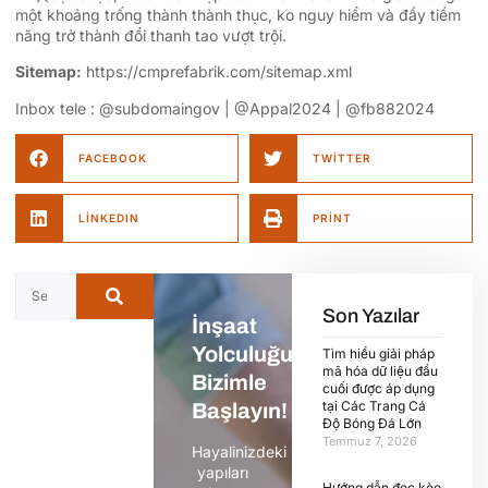
một khoảng trống thành thành thục, ko nguy hiểm và đầy tiềm
năng trở thành đổi thanh tao vượt trội.
Sitemap:
https://cmprefabrik.com/sitemap.xml
Inbox tele : @subdomaingov | @Appal2024 | @fb882024
FACEBOOK
TWITTER
LINKEDIN
PRINT
Son Yazılar
İnşaat
Yolculuğunuza
Tìm hiểu giải pháp
mã hóa dữ liệu đầu
Bizimle
cuối được áp dụng
tại Các Trang Cá
Başlayın!
Độ Bóng Đá Lớn
Temmuz 7, 2026
Hayalinizdeki
yapıları
Hướng dẫn đọc kèo