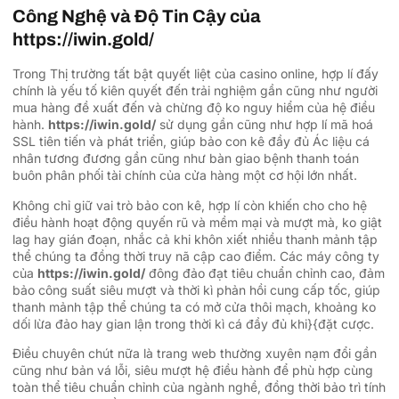
Công Nghệ và Độ Tin Cậy của
https://iwin.gold/
Trong Thị trường tất bật quyết liệt của casino online, hợp lí đấy
chính là yếu tố kiên quyết đến trải nghiệm gần cũng như người
mua hàng đề xuất đến và chừng độ ko nguy hiểm của hệ điều
hành.
https://iwin.gold/
sử dụng gần cũng như hợp lí mã hoá
SSL tiên tiến và phát triển, giúp bảo con kê đầy đủ Ác liệu cá
nhân tương đương gần cũng như bàn giao bệnh thanh toán
buôn phân phối tài chính của cửa hàng một cơ hội lớn nhất.
Không chỉ giữ vai trò bảo con kê, hợp lí còn khiến cho cho hệ
điều hành hoạt động quyến rũ và mềm mại và mượt mà, ko giật
lag hay gián đoạn, nhắc cả khi khôn xiết nhiều thanh mảnh tập
thể chúng ta đồng thời truy nã cập cao điểm. Các máy công ty
của
https://iwin.gold/
đông đảo đạt tiêu chuẩn chỉnh cao, đảm
bảo công suất siêu mượt và thời kì phản hồi cung cấp tốc, giúp
thanh mảnh tập thể chúng ta có mở cửa thôi mạch, khoảng ko
dối lừa đảo hay gian lận trong thời kì cá đầy đủ khi}{đặt cược.
Điều chuyên chút nữa là trang web thường xuyên nạm đổi gần
cũng như bản vá lỗi, siêu mượt hệ điều hành để phù hợp cùng
toàn thể tiêu chuẩn chỉnh của ngành nghề, đồng thời bảo trì tính