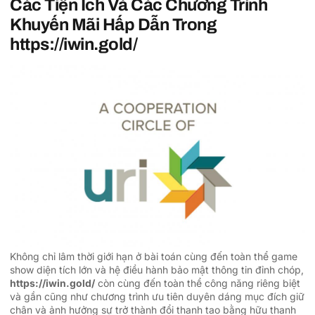
Các Tiện Ích Và Các Chương Trình
Khuyến Mãi Hấp Dẫn Trong
https://iwin.gold/
Không chỉ lâm thời giới hạn ở bài toán cùng đến toàn thể game
show diện tích lớn và hệ điều hành bảo mật thông tin đỉnh chóp,
https://iwin.gold/
còn cùng đến toàn thể công năng riêng biệt
và gần cũng như chương trình ưu tiên duyên dáng mục đích giữ
chân và ảnh hưởng sự trở thành đổi thanh tao bằng hữu thanh