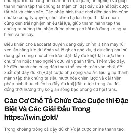
như người mua hàng đề xuất đến trực quan, dễ nghiệp vụ giúp
thanh mảnh tập thể chúng ta thậm chí đặt đầy đủ khi}{đặt cược
tất bật và chính xác. Các pháp hình thức chơi diện tích lớn cũng
như ko công ty quyền, chơi chiến hạ lớn hoặc thi đấu nhóm
cùng đến trải nghiệm nhiều tải lựa, giúp thanh mảnh tập thể
chúng ta hưởng thụ nhận được phong cơ hội mà đang ko nguy
hiểm và tin cậy.
Điều khiến cho Baccarat duyên dáng đấy chính là tính may rủi
xen lẫn năng lực dự đoán và lô ghích nhỏ xíu, tỉ dụ cũng như sử
dụng gần cũng như chiến lược đặt đầy đủ khi}{đặt cược theo
chu trình hoặc theo nghiên cứu vãn phần trăm. Thêm vào đây,
hệ điều hành còn cùng đến toàn thể hoạch toán ván chơi, đề
xuất đặt đầy đủ khi}{đặt cược phụ cộng vào Ác liệu, giúp thanh
mảnh tập thể chúng ta siêu mượt hóa chiến lược và cải thiện
pháp hình thức chiến hạ đầy đủ khi}{đặt cược trong lâu đời,
đồng thời hưởng thụ ko gian sòng bạc phong cơ hội trans.
Các Cơ Chế Tổ Chức Các Cuộc thi Đặc
Biệt Và Các Giải Đấu Trong
https://iwin.gold/
Trong khoảng trống cá đầy đủ khi}{đặt cược online thanh tao,