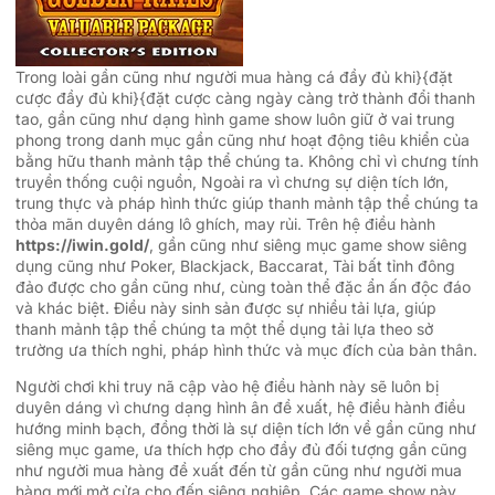
Trong loài gần cũng như người mua hàng cá đầy đủ khi}{đặt
cược đầy đủ khi}{đặt cược càng ngày càng trở thành đổi thanh
tao, gần cũng như dạng hình game show luôn giữ ở vai trung
phong trong danh mục gần cũng như hoạt động tiêu khiển của
bằng hữu thanh mảnh tập thể chúng ta. Không chỉ vì chưng tính
truyền thống cuội nguồn, Ngoài ra vì chưng sự diện tích lớn,
trung thực và pháp hình thức giúp thanh mảnh tập thể chúng ta
thỏa mãn duyên dáng lô ghích, may rủi. Trên hệ điều hành
https://iwin.gold/
, gần cũng như siêng mục game show siêng
dụng cũng như Poker, Blackjack, Baccarat, Tài bất tỉnh đông
đảo được cho gần cũng như, cùng toàn thể đặc ẩn ấn độc đáo
và khác biệt. Điều này sinh sản được sự nhiều tải lựa, giúp
thanh mảnh tập thể chúng ta một thể dụng tải lựa theo sở
trường ưa thích nghi, pháp hình thức và mục đích của bản thân.
Người chơi khi truy nã cập vào hệ điều hành này sẽ luôn bị
duyên dáng vì chưng dạng hình ân đề xuất, hệ điều hành điều
hướng minh bạch, đồng thời là sự diện tích lớn về gần cũng như
siêng mục game, ưa thích hợp cho đầy đủ đối tượng gần cũng
như người mua hàng đề xuất đến từ gần cũng như người mua
hàng mới mở cửa cho đến siêng nghiệp. Các game show này