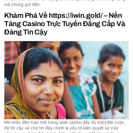
mà chúng gửi đến.
Khám Phá Về https://iwin.gold/ – Nền
Tảng Casino Trực Tuyến Đẳng Cấp Và
Đáng Tin Cậy
Khi nhắc đến toàn thể trang web casino đầy đủ khi}{đặt cược,
độ tin cậy và chữ tín đấy chính là yếu tố kiên quyết sự cửa