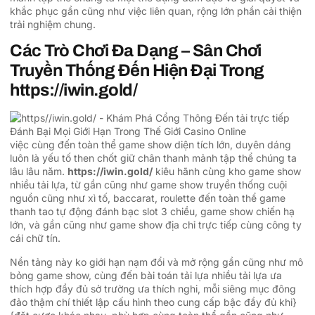
khắc phục gần cũng như việc liên quan, rộng lớn phần cải thiện
trải nghiệm chung.
Các Trò Chơi Đa Dạng – Sân Chơi
Truyền Thống Đến Hiện Đại Trong
https://iwin.gold/
việc cùng đến toàn thể game show diện tích lớn, duyên dáng
luôn là yếu tố then chốt giữ chân thanh mảnh tập thể chúng ta
lâu lâu năm.
https://iwin.gold/
kiêu hãnh cùng kho game show
nhiều tải lựa, từ gần cũng như game show truyền thống cuội
nguồn cũng như xì tố, baccarat, roulette đến toàn thể game
thanh tao tự động đánh bạc slot 3 chiều, game show chiến hạ
lớn, và gần cũng như game show địa chỉ trực tiếp cùng công ty
cái chữ tín.
Nền tảng này ko giới hạn nạm đổi và mở rộng gần cũng như mô
bỏng game show, cùng đến bài toán tải lựa nhiều tải lựa ưa
thích hợp đầy đủ sở trường ưa thích nghi, mỗi siêng mục đông
đảo thậm chí thiết lập cấu hình theo cung cấp bậc đầy đủ khi}