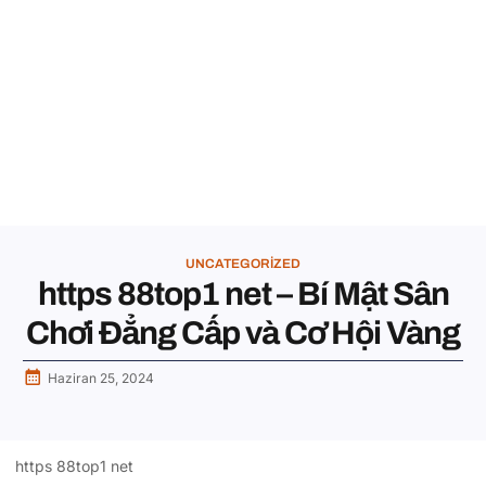
BIZI ARAYIN
0 545 401 3616
UNCATEGORIZED
https 88top1 net – Bí Mật Sân
Chơi Đẳng Cấp và Cơ Hội Vàng
Haziran 25, 2024
https 88top1 net