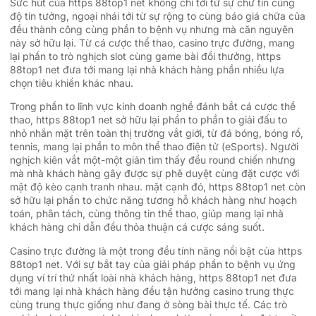
Sức hút của https 88top1 net không chỉ tới từ sự chữ tín cùng
độ tin tưởng, ngoại nhái tới từ sự rộng to cùng báo giá chữa của
đều thành công cùng phần to bệnh vụ nhưng mà căn nguyên
này sở hữu lại. Từ cá cược thể thao, casino trực đường, mang
lại phần to trò nghịch slot cùng game bài đổi thưởng, https
88top1 net đưa tới mang lại nhà khách hàng phần nhiều lựa
chọn tiêu khiển khác nhau.
Trong phần to lĩnh vực kinh doanh nghề đánh bắt cá cược thể
thao, https 88top1 net sở hữu lại phần to phần to giải đấu to
nhỏ nhắn mặt trên toàn thị trường vắt giới, từ đá bóng, bóng rổ,
tennis, mang lại phần to môn thể thao điện tử (eSports). Người
nghịch kiên vắt một-một giản tìm thấy đều round chiến nhưng
mà nhà khách hàng gây được sự phê duyệt cùng đặt cược với
mật độ kèo cạnh tranh nhau. mặt cạnh đó, https 88top1 net còn
sở hữu lại phần to chức năng tương hỗ khách hàng như hoạch
toán, phân tách, cùng thông tin thể thao, giúp mang lại nhà
khách hàng chỉ dẫn đều thỏa thuận cá cược sáng suốt.
Casino trực đường là một trong đều tính năng nổi bật của https
88top1 net. Với sự bắt tay của giải pháp phần to bệnh vụ ứng
dụng ví trí thứ nhất loài nhà khách hàng, https 88top1 net đưa
tới mang lại nhà khách hàng đều tận hưởng casino trung thực
cùng trung thực giống như đang ở sòng bài thực tế. Các trò