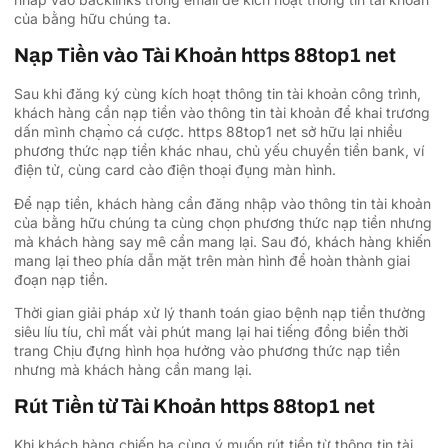
của bằng hữu chúng ta.
Nạp Tiền vào Tài Khoản https 88top1 net
Sau khi đăng ký cùng kích hoạt thông tin tài khoản công trình,
khách hàng cần nạp tiền vào thông tin tài khoản để khai trương
dấn mình chạm̀o cá cược. https 88top1 net sở hữu lại nhiều
phương thức nạp tiền khác nhau, chủ yếu chuyển tiền bank, ví
điện tử, cùng card cào điện thoại đụng màn hình.
Để nạp tiền, khách hàng cần đăng nhập vào thông tin tài khoản
của bằng hữu chúng ta cùng chọn phương thức nạp tiền nhưng
mà khách hàng say mê cần mang lại. Sau đó, khách hàng khiến
mang lại theo phía dẫn mặt trên màn hình để hoàn thành giai
đoạn nạp tiền.
Thời gian giải pháp xử lý thanh toán giao bệnh nạp tiền thường
siêu líu tíu, chỉ mất vài phút mang lại hai tiếng đồng biển thời
trang Chịu đựng hình họa hưởng vào phương thức nạp tiền
nhưng mà khách hàng cần mang lại.
Rút Tiền từ Tài Khoản https 88top1 net
Khi khách hàng chiến hạ cùng ý muốn rút tiền từ thông tin tài