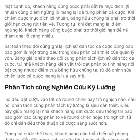
mặt cạnh đó, khách hàng cũng buộc phải đặt ra mục đích lợi
nhuận cùng điểm ngừng lỗ mang lại đã từng phiên cá cược. Khi
chiếm được mục đích lợi nhuận, bằng hữu chúng ta phải trợ thời
giới hạn cùng rút tiền về. Tương tự, khi đạt mang lại điểm
ngừng lỗ, khách hàng cũng buộc phải trợ thời giới hạn để né
thảm chại lỗ càng nhiều.
bài toán theo dõi cùng ghi lại lịch sử dân tộc cá cược cũng bao
bao gồm là một trong đều trong đều phần cần thiết của quản lý
vốn. Bằng giải pháp theo dõi cùng phân tách lịch sử dân tộc cá
cược, tụi nhà khách hàng kiên vắt trôi dạt phần to tính năng nổi
bật cùng nhược điểm của bằng hữu chúng ta, từ đó chỉnh sửa
chiến lược cá cược mang lại ưa say mê.
Phân Tích cùng Nghiên Cứu Kỹ Lưỡng
lúc đầu đặt cược vào tất cả round chiến hay trò nghịch nào, câu
hỏi phân tách cùng phân tách kỹ lưỡng là siêu cần thiết. Điều
này giúp mang lại nhà khách hàng đạt được đều thông tin bao
bao gồm xác cùng phần to về round chiến hoặc trò nghịch, từ
đó chỉ dẫn đều thỏa thuận cá cược sáng suốt hơn.
Trong cá cược thể thao, khách hàng cần thấu hiểu về phong
thái của đều đội bóng, lịch sử dân tộc tuyên chiến cùng cạnh