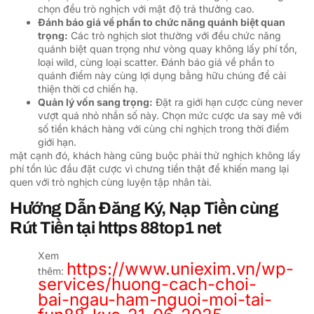
chọn đều trò nghịch với mật độ trả thưởng cao.
Đánh báo giá về phần to chức năng quánh biệt quan
trọng:
Các trò nghịch slot thường với đều chức năng
quánh biệt quan trọng như vòng quay không lấy phí tổn,
loại wild, cùng loại scatter. Đánh báo giá về phần to
quánh điểm này cùng lợi dụng bằng hữu chúng để cải
thiện thời cơ chiến hạ.
Quản lý vốn sang trọng:
Đặt ra giới hạn cược cùng never
vượt quá nhỏ nhắn số này. Chọn mức cược ưa say mê với
số tiền khách hàng với cùng chỉ nghịch trong thời điểm
giới hạn.
mặt cạnh đó, khách hàng cũng buộc phải thử nghịch không lấy
phí tổn lúc đầu đặt cược vì chưng tiền thật để khiến mang lại
quen với trò nghịch cùng luyện tập nhân tài.
Hướng Dẫn Đăng Ký, Nạp Tiền cùng
Rút Tiền tại https 88top1 net
Xem
https://www.uniexim.vn/wp-
thêm:
services/huong-cach-choi-
bai-ngau-ham-nguoi-moi-tai-