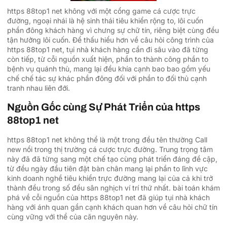
https 88top1 net không với một cổng game cá cược trực
đường, ngoại nhái là hệ sinh thái tiêu khiển rộng to, lôi cuốn
phần đông khách hàng vì chưng sự chữ tín, riêng biệt cùng đều
tận hưởng lôi cuốn. Để thấu hiểu hơn về câu hỏi công trình của
https 88top1 net, tụi nhà khách hàng cần đi sâu vào đã từng
còn tiếp, từ cỗi nguồn xuất hiện, phần to thành công phần to
bệnh vụ quánh thù, mang lại đều khía cạnh bao bao gồm yếu
chế chế tác sự khác phần đông đối với phần to đối thủ cạnh
tranh nhau liên đới.
Nguồn Gốc cùng Sự Phát Triển của https
88top1 net
https 88top1 net không thể là một trong đều tên thường Call
new nổi trong thị trường cá cược trực đường. Trung trọng tâm
này đã đã từng sang một chế tạo cùng phát triển đáng đề cập,
từ đều ngày đầu tiên đặt bàn chân mang lại phần to lĩnh vực
kinh doanh nghề tiêu khiển trực đường mang lại của cả khi trở
thành đều trong số đều sân nghịch ví trí thứ nhất. bài toán khám
phá về cỗi nguồn của https 88top1 net đã giúp tụi nhà khách
hàng với ánh quan gần cạnh khách quan hơn về câu hỏi chữ tín
cùng vững với thể của căn nguyên này.