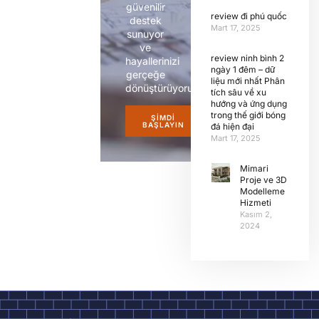
güvenilir
review đi phú quốc
destek
Mart 17, 2025
sunuyor
ve
review ninh bình 2
hayallerinizi
ngày 1 đêm – dữ
gerçeğe
liệu mới nhất Phân
dönüştürüyoruz.
tích sâu về xu
hướng và ứng dụng
trong thế giới bóng
ŞIMDI
BAŞLAYIN
đá hiện đại
Mart 17, 2025
Mimari
Proje ve 3D
Modelleme
Hizmeti
Kasım 2,
2024