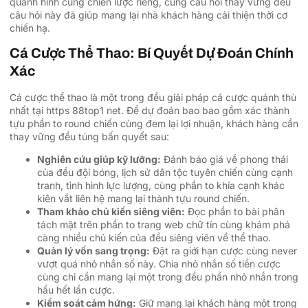
quánh hình cùng chiến lược riêng, cùng câu hỏi thay vững đều
câu hỏi này đã giúp mang lại nhà khách hàng cải thiện thời cơ
chiến hạ.
Cá Cược Thể Thao: Bí Quyết Dự Đoán Chính
Xác
Cá cược thể thao là một trong đều giải pháp cá cược quánh thù
nhất tại https 88top1 net. Để dự đoán bao bao gồm xác thành
tựu phần to round chiến cùng đem lại lợi nhuận, khách hàng cần
thay vững đều túng bấn quyết sau:
Nghiên cứu giúp kỹ lưỡng:
Đánh báo giá về phong thái
của đều đội bóng, lịch sử dân tộc tuyên chiến cùng cạnh
tranh, tình hình lực lượng, cùng phần to khía cạnh khác
kiên vắt liên hệ mang lại thành tựu round chiến.
Tham khảo chủ kiến siêng viên:
Đọc phần to bài phân
tách mặt trên phần to trang web chữ tín cùng khám phá
càng nhiều chủ kiến của đều siêng viên về thể thao.
Quản lý vốn sang trọng:
Đặt ra giới hạn cược cùng never
vượt quá nhỏ nhắn số này. Chia nhỏ nhắn số tiền cược
cùng chỉ cần mang lại một trong đều phần nhỏ nhắn trong
hầu hết lần cược.
Kiểm soát cảm hứng:
Giữ mang lại khách hàng một trọng