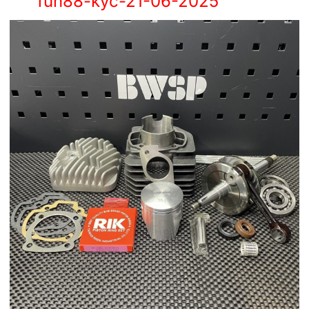
fun88-kyc-21-06-2025