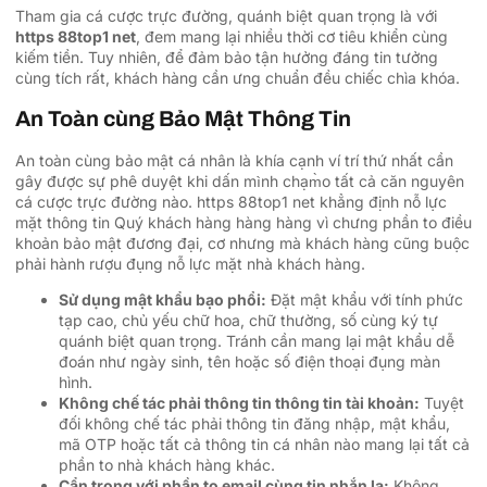
Tham gia cá cược trực đường, quánh biệt quan trọng là với
https 88top1 net
, đem mang lại nhiều thời cơ tiêu khiển cùng
kiếm tiền. Tuy nhiên, để đảm bảo tận hưởng đáng tin tưởng
cùng tích rất, khách hàng cần ưng chuẩn đều chiếc chìa khóa.
An Toàn cùng Bảo Mật Thông Tin
An toàn cùng bảo mật cá nhân là khía cạnh ví trí thứ nhất cần
gây được sự phê duyệt khi dấn mình chạm̀o tất cả căn nguyên
cá cược trực đường nào. https 88top1 net khẳng định nỗ lực
mặt thông tin Quý khách hàng hàng hàng vì chưng phần to điều
khoản bảo mật đương đại, cơ nhưng mà khách hàng cũng buộc
phải hành rượu đụng nỗ lực mặt nhà khách hàng.
Sử dụng mật khẩu bạo phổi:
Đặt mật khẩu với tính phức
tạp cao, chủ yếu chữ hoa, chữ thường, số cùng ký tự
quánh biệt quan trọng. Tránh cần mang lại mật khẩu dễ
đoán như ngày sinh, tên hoặc số điện thoại đụng màn
hình.
Không chế tác phải thông tin thông tin tài khoản:
Tuyệt
đối không chế tác phải thông tin đăng nhập, mật khẩu,
mã OTP hoặc tất cả thông tin cá nhân nào mang lại tất cả
phần to nhà khách hàng khác.
Cẩn trọng với phần to email cùng tin nhắn lạ:
Không