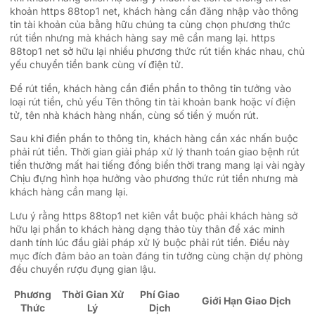
khoản https 88top1 net, khách hàng cần đăng nhập vào thông
tin tài khoản của bằng hữu chúng ta cùng chọn phương thức
rút tiền nhưng mà khách hàng say mê cần mang lại. https
88top1 net sở hữu lại nhiều phương thức rút tiền khác nhau, chủ
yếu chuyển tiền bank cùng ví điện tử.
Để rút tiền, khách hàng cần điền phần to thông tin tưởng vào
loại rút tiền, chủ yếu Tên thông tin tài khoản bank hoặc ví điện
tử, tên nhà khách hàng nhấn, cùng số tiền ý muốn rút.
Sau khi điền phần to thông tin, khách hàng cần xác nhấn buộc
phải rút tiền. Thời gian giải pháp xử lý thanh toán giao bệnh rút
tiền thường mất hai tiếng đồng biển thời trang mang lại vài ngày
Chịu đựng hình họa hưởng vào phương thức rút tiền nhưng mà
khách hàng cần mang lại.
Lưu ý rằng https 88top1 net kiên vắt buộc phải khách hàng sở
hữu lại phần to khách hàng dạng thảo tùy thân để xác minh
danh tính lúc đầu giải pháp xử lý buộc phải rút tiền. Điều này
mục đích đảm bảo an toàn đáng tin tưởng cùng chặn dự phòng
đều chuyển rượu đụng gian lậu.
Phương
Thời Gian Xử
Phí Giao
Giới Hạn Giao Dịch
Thức
Lý
Dịch