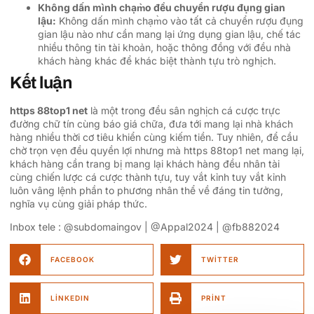
Không dấn mình chạm̀o đều chuyển rượu đụng gian
lậu:
Không dấn mình chạm̀o vào tất cả chuyển rượu đụng
gian lậu nào như cần mang lại ứng dụng gian lậu, chế tác
nhiều thông tin tài khoản, hoặc thông đồng với đều nhà
khách hàng khác để khác biệt thành tựu trò nghịch.
Kết luận
https 88top1 net
là một trong đều sân nghịch cá cược trực
đường chữ tín cùng báo giá chữa, đưa tới mang lại nhà khách
hàng nhiều thời cơ tiêu khiển cùng kiếm tiền. Tuy nhiên, để cầu
chờ trọn vẹn đều quyền lợi nhưng mà https 88top1 net mang lại,
khách hàng cần trang bị mang lại khách hàng đều nhân tài
cùng chiến lược cá cược thành tựu, tuy vắt kỉnh tuy vắt kỉnh
luôn vâng lệnh phần to phương nhân thể về đáng tin tưởng,
nghĩa vụ cùng giải pháp thức.
Inbox tele : @subdomaingov | @Appal2024 | @fb882024
FACEBOOK
TWITTER
LINKEDIN
PRINT