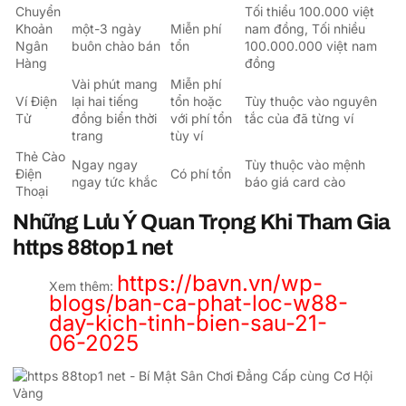
Chuyển
Tối thiểu 100.000 việt
Khoản
một-3 ngày
Miễn phí
nam đồng, Tối nhiều
Ngân
buôn chào bán
tổn
100.000.000 việt nam
Hàng
đồng
Vài phút mang
Miễn phí
Ví Điện
lại hai tiếng
tổn hoặc
Tùy thuộc vào nguyên
Tử
đồng biển thời
với phí tổn
tắc của đã từng ví
trang
tùy ví
Thẻ Cào
Ngay ngay
Tùy thuộc vào mệnh
Điện
Có phí tổn
ngay tức khắc
báo giá card cào
Thoại
Những Lưu Ý Quan Trọng Khi Tham Gia
https 88top1 net
https://bavn.vn/wp-
Xem thêm:
blogs/ban-ca-phat-loc-w88-
day-kich-tinh-bien-sau-21-
06-2025