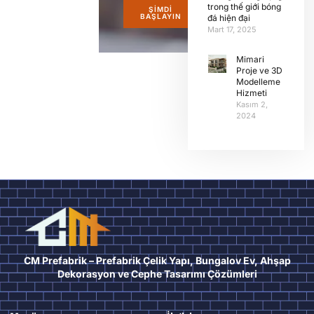
trong thế giới bóng
ŞIMDI
BAŞLAYIN
đá hiện đại
Mart 17, 2025
Mimari
Proje ve 3D
Modelleme
Hizmeti
Kasım 2,
2024
CM Prefabrik – Prefabrik Çelik Yapı, Bungalov Ev, Ahşap
Dekorasyon ve Cephe Tasarımı Çözümleri