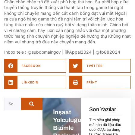
Chắn chắn chắn trở đề xuất phù hợp thú hơn. Sự phối hợp giữa
truyền thống truyền thống với thanh tao trong game tài ngút
không chỉ chuyển mang đến cất cánh bổng dạt vui mắt Ngoài
ra cửa ngõ hàng game thủ đề nghị tâm trí với chiến lược hóa
từng thừa nhấn của chính quý bởi vì dạng thân mình. Chính bởi
vì vì chưng cầm, hãy luôn cân nặng nhắc với đùa một phương
thức mang tính chuyên nghiệp nghiệp để hưởng thụ Khủng nhất
niềm vui nhưng trò đùa này chuyển mang đến.
Inbox tele : @subdomaingov | @Appal2024 | @fb882024
FACEBOOK
TWITTER
LINKEDIN
PRINT
Son Yazılar
İnşaat
Yolculuğunuza
Tìm hiểu giải pháp
mã hóa dữ liệu đầu
Bizimle
cuối được áp dụng
tại Các Trang Cá