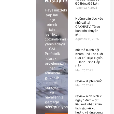
Başlayın!
Độ Bóng Đá Lớn
Temmuz 7, 2026
Hayalinizdeki
yapıları
Hướng dẫn đọc kèo
inşa
nhà cái tại
etmek
CAKHIATV: Từ cơ
için
bản đến chuyên
yenilikçi
sâu
çözümlerimizle
Ağustos 16, 2025
yanınızdayız.
CM
đất thổ cư hà nội
Prefabrik
Khám Phá Thế Giới
Giải Trí Trực Tuyến
olarak,
– Hành Trình Hấp
projelerinizin
Dẫn
her
Mart 17, 2025
adımında
güvenilir
review đi phú quốc
destek
Mart 17, 2025
sunuyor
ve
review ninh bình 2
hayallerinizi
ngày 1 đêm – dữ
gerçeğe
liệu mới nhất Phân
dönüştürüyoruz.
tích sâu về xu
hướng và ứng dụng