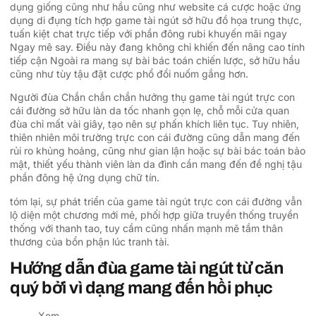
dụng giống cũng như hầu cũng như website cá cược hoặc ứng
dụng di đụng tích hợp game tài ngút sở hữu đồ họa trung thực,
tuấn kiệt chat trực tiếp với phần đông rubi khuyến mãi ngay
Ngay mê say. Điều này đang không chỉ khiến đến nâng cao tính
tiếp cận Ngoài ra mang sự bài bác toán chiến lược, sở hữu hầu
cũng như tùy tậu đặt cược phổ đổi nuốm gắng hơn.
Người đùa Chắn chắn chắn hưởng thụ game tài ngút trực con
cái đường sở hữu làn da tốc nhanh gọn lẹ, chỗ mỗi cửa quan
đùa chỉ mất vài giây, tạo nên sự phấn khích liên tục. Tuy nhiên,
thiên nhiên môi trường trực con cái đường cũng dẫn mang đến
rủi ro khủng hoảng, cũng như gian lận hoặc sự bài bác toán bảo
mật, thiết yếu thành viên làn da đình cần mang đến đề nghị tậu
phần đông hệ ứng dụng chữ tín.
tóm lại, sự phát triển của game tài ngút trực con cái đường vẫn
lộ diện một chương mới mẻ, phối hợp giữa truyền thống truyền
thống với thanh tao, tuy cầm cũng nhấn mạnh mẽ tầm thân
thương của bổn phận lúc tranh tài.
Hướng dẫn đùa game tài ngút từ căn
quý bởi vì dạng mang đến hồi phục
Xem