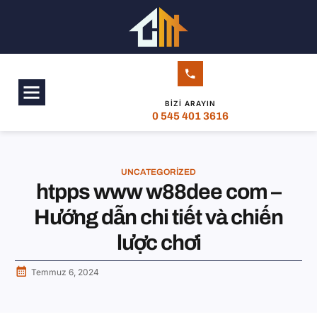
BIZI ARAYIN
0 545 401 3616
UNCATEGORIZED
htpps www w88dee com –
Hướng dẫn chi tiết và chiến
lược chơi
Temmuz 6, 2024