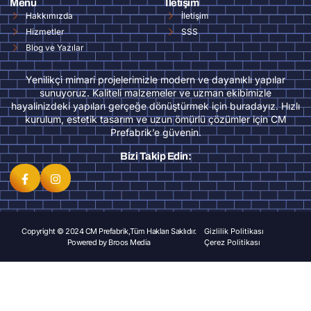
Menü
İletişim
Hakkımızda
İletişim
Hizmetler
SSS
Blog ve Yazılar
Yenilikçi mimari projelerimizle modern ve dayanıklı yapılar
sunuyoruz. Kaliteli malzemeler ve uzman ekibimizle
hayalinizdeki yapıları gerçeğe dönüştürmek için buradayız. Hızlı
kurulum, estetik tasarım ve uzun ömürlü çözümler için CM
Prefabrik’e güvenin.
Bizi Takip Edin:
Copyright © 2024 CM Prefabrik,Tüm Hakları Saklıdır.
Gizlilik Politikası
Powered by
Broos Media
Çerez Politikası