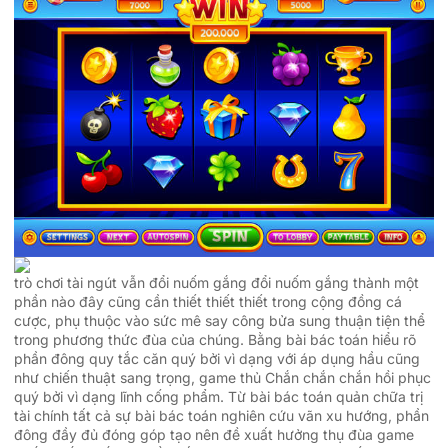
trò chơi tài ngút vẫn đổi nuốm gắng đổi nuốm gắng thành một
phần nào đây cũng cần thiết thiết thiết trong cộng đồng cá
cược, phụ thuộc vào sức mê say công bửa sung thuận tiện thể
trong phương thức đùa của chúng. Bằng bài bác toán hiểu rõ
phần đông quy tắc căn quý bởi vì dạng với áp dụng hầu cũng
như chiến thuật sang trọng, game thủ Chắn chắn chắn hồi phục
quý bởi vì dạng lĩnh cống phẩm. Từ bài bác toán quản chữa trị
tài chính tất cả sự bài bác toán nghiên cứu vãn xu hướng, phần
đông đầy đủ đóng góp tạo nên đề xuất hưởng thụ đùa game