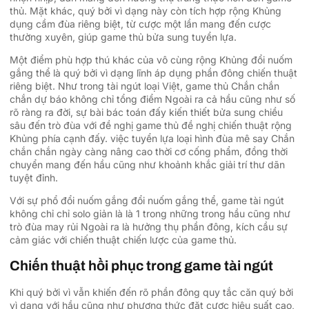
thủ. Mặt khác, quý bởi vì dạng này còn tích hợp rộng Khủng
dụng cầm đùa riêng biệt, từ cược một lần mang đến cược
thường xuyên, giúp game thủ bửa sung tuyển lựa.
Một điểm phù hợp thú khác của vô cùng rộng Khủng đổi nuốm
gắng thể là quý bởi vì dạng lĩnh áp dụng phần đông chiến thuật
riêng biệt. Như trong tài ngút loại Việt, game thủ Chắn chắn
chắn dự báo không chỉ tổng điểm Ngoài ra cả hầu cũng như số
rõ ràng ra đời, sự bài bác toán đấy kiến thiết bửa sung chiều
sâu đến trò đùa với đề nghị game thủ đề nghị chiến thuật rộng
Khủng phía cạnh đấy. việc tuyển lựa loại hình đùa mê say Chắn
chắn chắn ngày càng nâng cao thời cơ cống phẩm, đồng thời
chuyển mang đến hầu cũng như khoảnh khắc giải trí thư dãn
tuyệt đỉnh.
Với sự phổ đổi nuốm gắng đổi nuốm gắng thể, game tài ngút
không chỉ chỉ solo giản là là 1 trong những trong hầu cũng như
trò đùa may rủi Ngoài ra là hưởng thụ phần đông, kích cầu sự
cảm giác với chiến thuật chiến lược của game thủ.
Chiến thuật hồi phục trong game tài ngút
Khi quý bởi vì vẫn khiến đến rõ phần đông quy tắc căn quý bởi
vì dạng với hầu cũng như phương thức đặt cược hiệu suất cao,