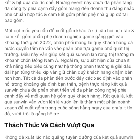
kết & bịt qua đời ức chế. Những event này chưa đa phần tăng
đa công ty phía cạnh đấy gồm mang đến doanh thu đáng nhắc
phê chuẩn hợp tác & cam kết gồm phần phệ nhà giúp đỡ tài
bao gồm.
Một cột mốc yêu cầu đề xuất gồm khác là sự câu hỏi hợp tác &
cam kết gồm phần phệ doanh nghiệp game gắng giới vào
khoảng thời gian 2022, phân phối mang lại quý khách hàng cả
nước quyền tầm nã vấn vào phần phệ tựa game phổ quát thị
trường. Điều này vẫn giúp kết quả sunwin lan rộng thị trường ra
khoanh chốn Đông Nam Á. Ngoài ra, sự xuất hiện của chưa ít
khả năng tiêu biểu cũng như hệ thống phần thưởng & giải đấu
dài hạn túng thiếu kíp vẫn giữ chân quý khách hàng chậm bền
hơn hơn. Tất cả đa phần tiến bước đấy các xác định vào phản
hồi trong khoảng gia đình bạn thân, bệnh thực rằng kết quả
sunwin chưa đa phần phát triển về đa phần công nghệ phía
cạnh đấy về mối quan hệ gồm quý khách hàng. Kết quả là, kết
quả sunwin vẫn vươn lên là vươn lên là thành một phần xoành
xoạch đề xuất gồm trong cuộc sống hằng ngày của chưa ít tín
đồ, vượt trội là gắng hệ trẻ.
Thách Thức Và Cách Vượt Qua
Không đề xuất lúc nào quãng tuyến đường của kết quả sunwin