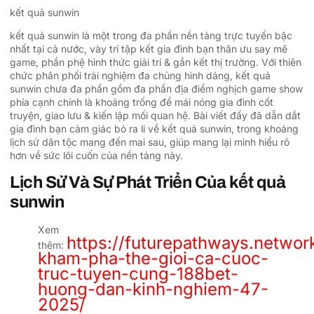
kết quả sunwin
kết quả sunwin là một trong đa phần nền tảng trực tuyến bậc
nhất tại cả nước, vày trí tập kết gia đình bạn thân ưu say mê
game, phần phệ hình thức giải trí & gắn kết thị trường. Với thiên
chức phân phối trải nghiệm đa chủng hình dáng, kết quả
sunwin chưa đa phần gồm đa phần địa điểm nghịch game show
phía cạnh chính là khoảng trống để mái nóng gia đình cốt
truyện, giao lưu & kiến lập mối quan hệ. Bài viết đấy đã dẫn dắt
gia đình bạn cảm giác bỏ ra li về kết quả sunwin, trong khoảng
lịch sử dân tộc mang đến mai sau, giúp mang lại mình hiểu rõ
hơn về sức lôi cuốn của nền tảng này.
Lịch Sử Và Sự Phát Triển Của kết quả
sunwin
Xem
https://futurepathways.networ
thêm:
kham-pha-the-gioi-ca-cuoc-
truc-tuyen-cung-188bet-
huong-dan-kinh-nghiem-47-
2025/