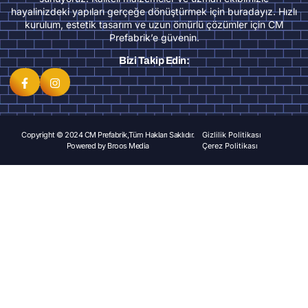
hayalinizdeki yapıları gerçeğe dönüştürmek için buradayız. Hızlı
kurulum, estetik tasarım ve uzun ömürlü çözümler için CM
Prefabrik’e güvenin.
Bizi Takip Edin:
Copyright © 2024 CM Prefabrik,Tüm Hakları Saklıdır.
Gizlilik Politikası
Powered by
Broos Media
Çerez Politikası