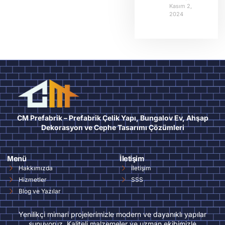
Kasım 2,
2024
CM Prefabrik – Prefabrik Çelik Yapı, Bungalov Ev, Ahşap
Dekorasyon ve Cephe Tasarımı Çözümleri
Menü
İletişim
Hakkımızda
İletişim
Hizmetler
SSS
Blog ve Yazılar
Yenilikçi mimari projelerimizle modern ve dayanıklı yapılar
sunuyoruz. Kaliteli malzemeler ve uzman ekibimizle