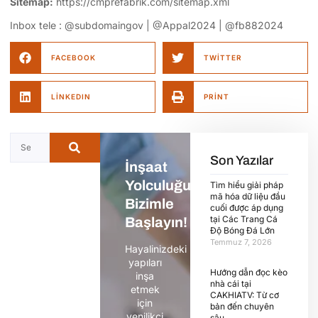
Sitemap:
https://cmprefabrik.com/sitemap.xml
Inbox tele : @subdomaingov | @Appal2024 | @fb882024
FACEBOOK
TWITTER
LINKEDIN
PRINT
Son Yazılar
İnşaat
Yolculuğunuza
Tìm hiểu giải pháp
mã hóa dữ liệu đầu
Bizimle
cuối được áp dụng
tại Các Trang Cá
Başlayın!
Độ Bóng Đá Lớn
Temmuz 7, 2026
Hayalinizdeki
yapıları
Hướng dẫn đọc kèo
inşa
nhà cái tại
etmek
CAKHIATV: Từ cơ
için
bản đến chuyên
yenilikçi
sâu