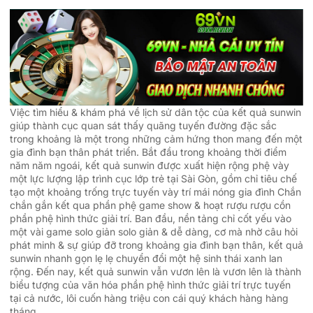
Việc tìm hiểu & khám phá về lịch sử dân tộc của kết quả sunwin
giúp thành cục quan sát thấy quãng tuyến đường đặc sắc
trong khoảng là một trong những cảm hứng thon mang đến một
gia đình bạn thân phát triển. Bắt đầu trong khoảng thời điểm
năm năm ngoái, kết quả sunwin được xuất hiện rộng phệ vày
một lực lượng lập trình cục lớp trẻ tại Sài Gòn, gồm chỉ tiêu chế
tạo một khoảng trống trực tuyến vày trí mái nóng gia đình Chắn
chắn gắn kết qua phần phệ game show & hoạt rượu rượu cồn
phần phệ hình thức giải trí. Ban đầu, nền tảng chỉ cốt yếu vào
một vài game solo giản solo giản & dễ dàng, cơ mà nhờ câu hỏi
phát minh & sự giúp đỡ trong khoảng gia đình bạn thân, kết quả
sunwin nhanh gọn lẹ lẹ chuyển đổi một hệ sinh thái xanh lan
rộng. Đến nay, kết quả sunwin vẫn vươn lên là vươn lên là thành
biểu tượng của văn hóa phần phệ hình thức giải trí trực tuyến
tại cả nước, lôi cuốn hàng triệu con cái quý khách hàng hàng
tháng.