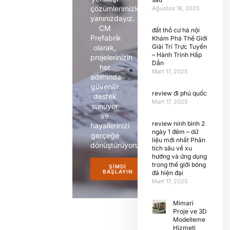
çözümlerimizle
Ağustos 16, 2025
yanınızdayız.
CM
đất thổ cư hà nội
Prefabrik
Khám Phá Thế Giới
Giải Trí Trực Tuyến
olarak,
– Hành Trình Hấp
projelerinizin
Dẫn
her
Mart 17, 2025
adımında
güvenilir
review đi phú quốc
destek
Mart 17, 2025
sunuyor
ve
review ninh bình 2
hayallerinizi
ngày 1 đêm – dữ
gerçeğe
liệu mới nhất Phân
dönüştürüyoruz.
tích sâu về xu
hướng và ứng dụng
trong thế giới bóng
ŞIMDI
BAŞLAYIN
đá hiện đại
Mart 17, 2025
Mimari
Proje ve 3D
Modelleme
Hizmeti