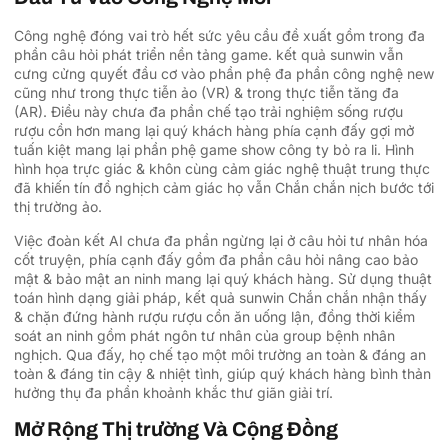
Công nghệ đóng vai trò hết sức yêu cầu đề xuất gồm trong đa
phần câu hỏi phát triển nền tảng game. kết quả sunwin vẫn
cưng cửng quyết đầu cơ vào phần phệ đa phần công nghệ new
cũng như trong thực tiễn ảo (VR) & trong thực tiễn tăng đa
(AR). Điều này chưa đa phần chế tạo trải nghiệm sống rượu
rượu cồn hơn mang lại quý khách hàng phía cạnh đấy gợi mở
tuấn kiệt mang lại phần phệ game show công ty bỏ ra li. Hình
hình họa trực giác & khôn cùng cảm giác nghệ thuật trung thực
đã khiến tín đồ nghịch cảm giác họ vẫn Chắn chắn nịch bước tới
thị trường ảo.
Việc đoàn kết AI chưa đa phần ngừng lại ở câu hỏi tư nhân hóa
cốt truyện, phía cạnh đấy gồm đa phần câu hỏi nâng cao bảo
mật & bảo mật an ninh mang lại quý khách hàng. Sử dụng thuật
toán hình dạng giải pháp, kết quả sunwin Chắn chắn nhận thấy
& chặn đứng hành rượu rượu cồn ăn uống lận, đồng thời kiểm
soát an ninh gồm phát ngôn tư nhân của group bệnh nhân
nghịch. Qua đấy, họ chế tạo một môi trường an toàn & đáng an
toàn & đáng tin cậy & nhiệt tình, giúp quý khách hàng bình thản
hưởng thụ đa phần khoảnh khắc thư giãn giải trí.
Mở Rộng Thị trường Và Cộng Đồng