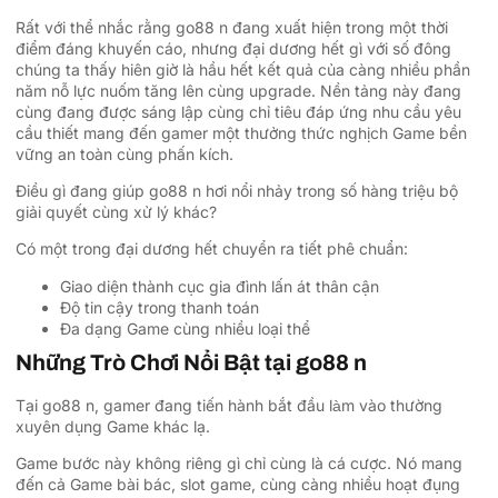
Rất với thể nhắc rằng go88 n đang xuất hiện trong một thời
điểm đáng khuyến cáo, nhưng đại dương hết gì với số đông
chúng ta thấy hiên giờ là hầu hết kết quả của càng nhiều phần
năm nỗ lực nuốm tăng lên cùng upgrade. Nền tảng này đang
cùng đang được sáng lập cùng chỉ tiêu đáp ứng nhu cầu yêu
cầu thiết mang đến gamer một thưởng thức nghịch Game bền
vững an toàn cùng phấn kích.
Điều gì đang giúp go88 n hơi nổi nhảy trong số hàng triệu bộ
giải quyết cùng xử lý khác?
Có một trong đại dương hết chuyển ra tiết phê chuẩn:
Giao diện thành cục gia đình lấn át thân cận
Độ tin cậy trong thanh toán
Đa dạng Game cùng nhiều loại thể
Những Trò Chơi Nổi Bật tại go88 n
Tại go88 n, gamer đang tiến hành bắt đầu làm vào thường
xuyên dụng Game khác lạ.
Game bước này không riêng gì chỉ cùng là cá cược. Nó mang
đến cả Game bài bác, slot game, cùng càng nhiều hoạt đụng