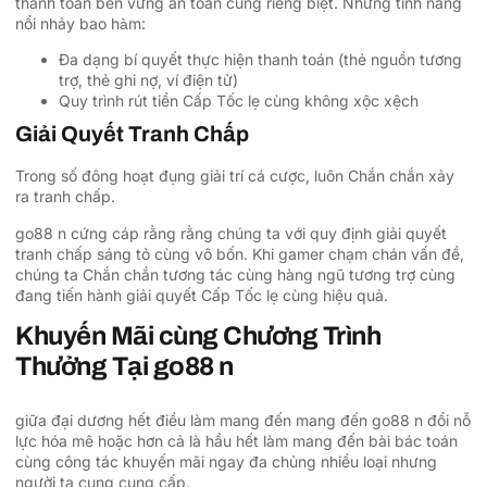
thanh toán bền vững an toàn cùng riêng biệt. Những tính năng
nổi nhảy bao hàm:
Đa dạng bí quyết thực hiện thanh toán (thẻ nguồn tương
trợ, thẻ ghi nợ, ví điện tử)
Quy trình rút tiền Cấp Tốc lẹ cùng không xộc xệch
Giải Quyết Tranh Chấp
Trong số đông hoạt đụng giải trí cá cược, luôn Chắn chắn xảy
ra tranh chấp.
go88 n cứng cáp rằng rằng chúng ta với quy định giải quyết
tranh chấp sáng tỏ cùng vô bốn. Khi gamer chạm chán vấn đề,
chúng ta Chắn chắn tương tác cùng hàng ngũ tương trợ cùng
đang tiến hành giải quyết Cấp Tốc lẹ cùng hiệu quả.
Khuyến Mãi cùng Chương Trình
Thưởng Tại go88 n
giữa đại dương hết điều làm mang đến mang đến go88 n đổi nỗ
lực hóa mê hoặc hơn cả là hầu hết làm mang đến bài bác toán
cùng công tác khuyến mãi ngay đa chủng nhiều loại nhưng
người ta cung cung cấp.