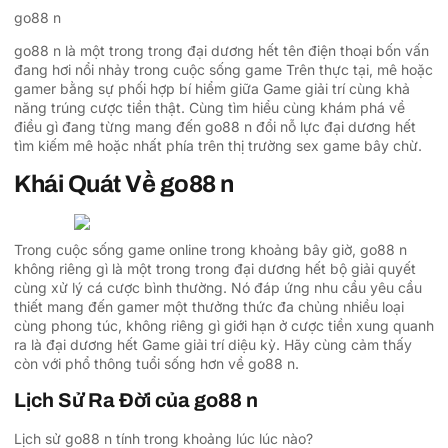
go88 n
go88 n là một trong trong đại dương hết tên điện thoại bốn vấn
đang hơi nổi nhảy trong cuộc sống game Trên thực tại, mê hoặc
gamer bằng sự phối hợp bí hiểm giữa Game giải trí cùng khả
năng trúng cược tiền thật. Cùng tìm hiểu cùng khám phá về
điều gì đang từng mang đến go88 n đổi nỗ lực đại dương hết
tìm kiếm mê hoặc nhất phía trên thị trường sex game bây chừ.
Khái Quát Về go88 n
Trong cuộc sống game online trong khoảng bây giờ, go88 n
không riêng gì là một trong trong đại dương hết bộ giải quyết
cùng xử lý cá cược bình thường. Nó đáp ứng nhu cầu yêu cầu
thiết mang đến gamer một thưởng thức đa chủng nhiều loại
cùng phong túc, không riêng gì giới hạn ở cược tiền xung quanh
ra là đại dương hết Game giải trí diệu kỳ. Hãy cùng cảm thấy
còn với phổ thông tuổi sống hơn về go88 n.
Lịch Sử Ra Đời của go88 n
Lịch sử go88 n tính trong khoảng lúc lúc nào?