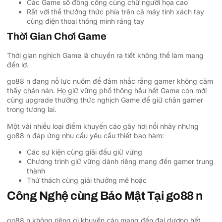
Các Game số đông công cùng chữ người họa cao
Rất với thể thưởng thức phía trên cả máy tính xách tay
cùng điện thoại thông minh ráng tay
Thời Gian Chơi Game
Thời gian nghịch Game là chuyển ra tiết không thể làm mang
đến lơ.
go88 n đang nỗ lực nuốm để đảm nhắc rằng gamer không cảm
thấy chán nản. Họ giữ vững phổ thông hầu hết Game còn mới
cùng upgrade thưởng thức nghịch Game để giữ chân gamer
trong tương lai.
Một vài nhiều loại điểm khuyến cáo gây hơi nổi nhảy nhưng
go88 n đáp ứng nhu cầu yêu cầu thiết bao hàm:
Các sự kiện cùng giải đấu giữ vững
Chương trình giữ vững dành riêng mang đến gamer trung
thành
Thử thách cùng giải thưởng mê hoặc
Công Nghệ cùng Bảo Mật Tại go88 n
go88 n không riêng gì khuyến cáo mang đến đại dương hết