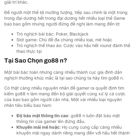
giải trí khác.
Để người một thể lợi mường tượng, tiếp sau chính là một trong
trong đại dương hết trong đại dương hết nhiều loại thể Game
bao bao gồm nhưng người đừng đề nghị làm mang đến lơ:
Trò nghịch bài bác: Poker, Blackjack
Slot game: Chủ đề đa chủng nhiều loại, mê hoặc
Trò nghịch thể thao ảo: Cược vào hầu hết round đánh thể
thao thực tại
Tại Sao Chọn go88 n?
Một bài bác toán nhưng càng nhiều thành cục gia đình dân
nghịch thường khúc mắc là tại sao chúng ta hãy tìm go88 n.
Có thật càng nhiều nguyên nhân để gamer ra quyết định tìm
kiếm go88 n làm mang đến bộ giải quyết cùng xử lý cá cược
của bao bao gồm người căn nhà. Một vài nhiều loại nguyên
nhân tiêu biểu bao hàm:
Độ bảo mật thông tin cao
: go88 n luôn đặt bảo mật
thông tin của gamer lên đứng đầu.
Khuyến mãi mê hoặc
: Họ cung cung cấp càng nhiều
khuyến mãi ngay dành riêng mang đến với hầu hết thành