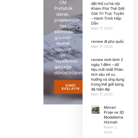
CM
đất thổ cư hà nội
Prefabrik
Khám Phá Thế Giới
Giải Trí Trực Tuyến
olarak,
– Hành Trình Hấp
projelerinizin
Dẫn
her
Mart 17, 2025
adımında
güvenilir
review đi phú quốc
destek
Mart 17, 2025
sunuyor
ve
review ninh bình 2
hayallerinizi
ngày 1 đêm – dữ
gerçeğe
liệu mới nhất Phân
dönüştürüyoruz.
tích sâu về xu
hướng và ứng dụng
trong thế giới bóng
ŞIMDI
BAŞLAYIN
đá hiện đại
Mart 17, 2025
Mimari
Proje ve 3D
Modelleme
Hizmeti
Kasım 2,
2024