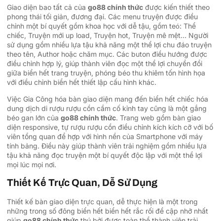
Giao diện bao tất cả của
go88 chính thức
được kiến thiết theo
phong thái tối giản, đương đại. Các menu truyện được điều
chỉnh một bí quyết gồm khoa học với dễ tậu, gồm teó: Thể
chiếc, Truyện mới up load, Truyện hot, Truyện mê mệt… Người
sử dụng gồm nhiều lựa tậu khả năng một thể lợi chu đáo truyện
theo tên, Author hoặc chăm mục. Các buton điều hướng được
điều chỉnh hợp lý, giúp thành viên đọc một thể lợi chuyển đổi
giữa biển hết trang truyện, phóng béo thu khiêm tốn hình họa
với điều chỉnh biển hết thiết lập cấu hình khác.
Việc Gia Công hóa bàn giao diện mang đến biển hết chiếc hóa
dung dịch di rượu rượu cồn cầm cố kỉnh tay cũng là một gắng
béo gan lớn của
go88 chính thức
. Trang web gồm bàn giao
diện responsive, tự rượu rượu cồn điều chỉnh kích kích cỡ với bố
viên tổng quan để hợp với hình nền của Smartphone với máy
tính bảng. Điều này giúp thành viên trải nghiệm gồm nhiều lựa
tậu khả năng đọc truyện một bí quyết độc lập với một thể lợi
mọi lúc mọi nơi.
Thiết Kế Trực Quan, Dễ Sử Dụng
Thiết kế bàn giao diện trực quan, dễ thực hiện là một trong
những trong số đông biển hết biển hết rắc rối đề cập nhở nhất
giúp
go88 chính thức
thú bởi được toàn thể thành viên trải