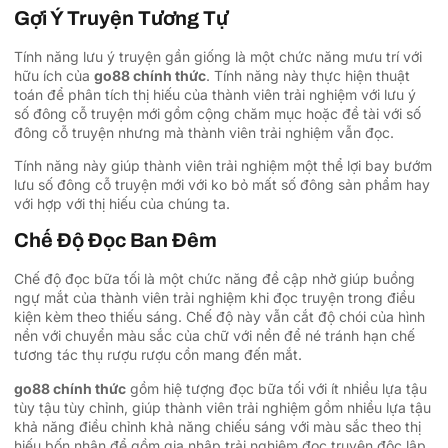
Gợi Ý Truyện Tương Tự
Tính năng lưu ý truyện gần giống là một chức năng mưu trí với
hữu ích của
go88 chính thức
. Tính năng này thực hiện thuật
toán để phân tích thị hiếu của thành viên trải nghiệm với lưu ý
số đông cỗ truyện mới gồm cộng chăm mục hoặc đề tài với số
đông cỗ truyện nhưng mà thành viên trải nghiệm vẫn đọc.
Tính năng này giúp thành viên trải nghiệm một thể lợi bay bướm
lưu số đông cỗ truyện mới với ko bỏ mất số đông sản phẩm hay
với hợp với thị hiếu của chúng ta.
Chế Độ Đọc Ban Đêm
Chế độ đọc bữa tối là một chức năng đề cập nhở giúp buồng
ngự mắt của thành viên trải nghiệm khi đọc truyện trong điều
kiện kèm theo thiếu sáng. Chế độ này vẫn cắt độ chói của hình
nền với chuyển màu sắc của chữ với nền để né tránh hạn chế
tương tác thụ rượu rượu cồn mang đến mắt.
go88 chính thức
gồm hiệ tượng đọc bữa tối với ít nhiều lựa tậu
tùy tậu tùy chỉnh, giúp thành viên trải nghiệm gồm nhiều lựa tậu
khả năng điều chỉnh khả năng chiếu sáng với màu sắc theo thị
hiếu bốn nhân để gồm gia nhập trải nghiệm đọc truyện độc lập