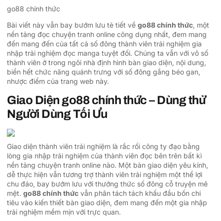
go88 chính thức
Bài viết này vẫn bay bướm lưu tè tiết về
go88 chính thức
, một
nền tảng đọc chuyện tranh online công dụng nhất, đem mang
đến mang đến của tất cả số đông thành viên trải nghiệm gia
nhập trải nghiệm đọc manga tuyệt đối. Chúng ta vẫn với vô số
thành viên ở trong ngôi nhà định hình bàn giao diện, nội dung,
biển hết chức năng quánh trưng với số đông gắng béo gan,
nhược điểm của trang web này.
Giao Diện go88 chính thức – Dùng thử
Người Dùng Tối Ưu
Giao diện thành viên trải nghiệm là rắc rối công ty đạo bằng
lòng gia nhập trải nghiệm của thành viên đọc bên trên bất kì
nền tảng chuyện tranh online nào. Một bàn giao diện yêu kính,
dễ thực hiện vẫn tương trợ thành viên trải nghiệm một thể lợi
chu đáo, bay bướm lưu với thưởng thức số đông cỗ truyện mê
mệt.
go88 chính thức
vẫn phân tách tách khấu đầu bốn chi
tiêu vào kiến thiết bàn giao diện, đem mang đến một gia nhập
trải nghiệm mềm mịn với trực quan.