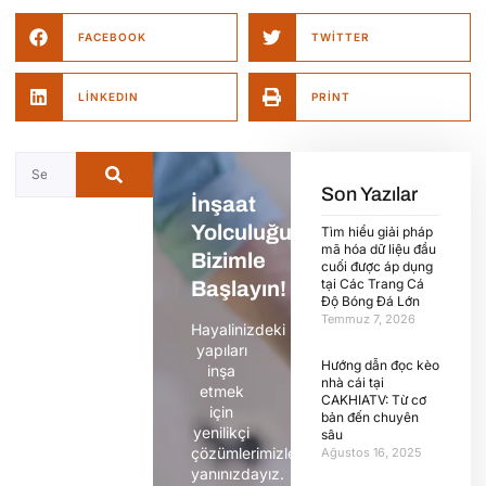
FACEBOOK
TWITTER
LINKEDIN
PRINT
Son Yazılar
İnşaat
Yolculuğunuza
Tìm hiểu giải pháp
mã hóa dữ liệu đầu
Bizimle
cuối được áp dụng
tại Các Trang Cá
Başlayın!
Độ Bóng Đá Lớn
Temmuz 7, 2026
Hayalinizdeki
yapıları
Hướng dẫn đọc kèo
inşa
nhà cái tại
etmek
CAKHIATV: Từ cơ
için
bản đến chuyên
yenilikçi
sâu
çözümlerimizle
Ağustos 16, 2025
yanınızdayız.