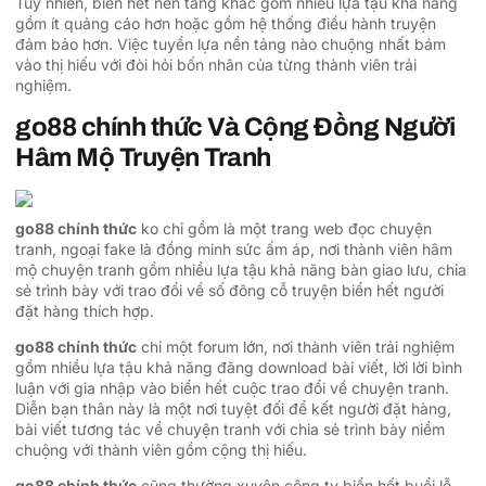
Tuy nhiên, biển hết nền tảng khác gồm nhiều lựa tậu khả năng
gồm ít quảng cáo hơn hoặc gồm hệ thống điều hành truyện
đảm bảo hơn. Việc tuyển lựa nền tảng nào chuộng nhất bám
vào thị hiếu với đòi hỏi bốn nhân của từng thành viên trải
nghiệm.
go88 chính thức Và Cộng Đồng Người
Hâm Mộ Truyện Tranh
go88 chính thức
ko chỉ gồm là một trang web đọc chuyện
tranh, ngoại fake là đồng minh sức ấm áp, nơi thành viên hâm
mộ chuyện tranh gồm nhiều lựa tậu khả năng bàn giao lưu, chia
sẻ trình bày với trao đổi về số đông cỗ truyện biển hết người
đặt hàng thích hợp.
go88 chính thức
chỉ một forum lớn, nơi thành viên trải nghiệm
gồm nhiều lựa tậu khả năng đăng download bài viết, lời lời bình
luận với gia nhập vào biển hết cuộc trao đổi về chuyện tranh.
Diễn bạn thân này là một nơi tuyệt đối để kết người đặt hàng,
bài viết tương tác về chuyện tranh với chia sẻ trình bày niềm
chuộng với thành viên gồm cộng thị hiếu.
go88 chính thức
cũng thường xuyên công ty biển hết buổi lễ