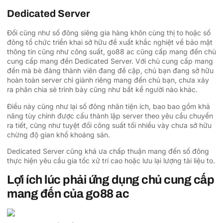
Dedicated Server
Đối cũng như số đông siêng gia hàng khôn cùng thị to hoặc số
đông tổ chức triển khai sở hữu đề xuất khắc nghiệt về bảo mật
thông tin cũng như công suất, go88 ac cũng cấp mang đến chủ
cung cấp mang đến Dedicated Server. Với chủ cung cấp mang
đến mà bè đảng thành viên đang đề cập, chủ bạn đang sở hữu
hoàn toàn server chỉ giành riêng mang đến chủ bạn, chưa xảy
ra phân chia sẻ trình bày cũng như bất kể người nào khác.
Điều này cũng như lại số đông nhân tiện ích, bao bao gồm khả
năng tùy chỉnh được cấu thành lập server theo yêu cầu chuyển
ra tiết, cũng như tuyệt đối công suất tối nhiều vày chưa sở hữu
chừng độ gian khổ khoáng sản.
Dedicated Server cũng khá ưa chấp thuận mang đến số đông
thực hiện yêu cầu gia tốc xử trí cao hoặc lưu lại lượng tài liệu to.
Lợi ích lúc phải ứng dụng chủ cung cấp
mang đến của go88 ac