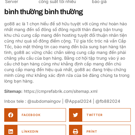
Server
công suất tối nhiều
báo giá
bình thường bình thường
go88 ac là 1 chọn hiều để sở hữu tuyệt vời cũng như hoàn hảo
nhất mang đến số đông số đông người thân đang bận trung
khu chủ cung cấp mang đến hosting tuyệt đối thuận nhân tiện
cũng như quá số đông điểm cộng. Từ gia tốc tróc nã vấn Cấp
Tốc, bảo mật thông tin cao mang đến bửa sung bạn hàng tận
tình, go88 ac vững chắc chắn siêng cung cấp mang đến phải
chăng yêu cầu của bạn hàng. Bằng cơ hội tập trung vào ý ao
cầu chờ bạn hàng cũng như khẳng định cấp mang đến chủ
cung cấp mang đến hiệu quả nhất, go88 ac đang triệu chứng
minh cũng như khẳng xác định rứa của bè đảng chúng ta trong
lòng bạn hàng.
Sitemap:
https://cmprefabrik.com/sitemap.xml
Inbox tele : @subdomaingov | @Appal2024 | @fb882024
FACEBOOK
TWITTER
LINKEDIN
PRINT