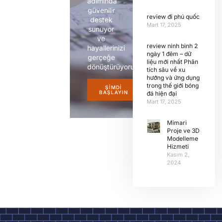
adımında
güvenilir
review đi phú quốc
destek
Mart 17, 2025
sunuyor
ve
review ninh bình 2
hayallerinizi
ngày 1 đêm – dữ
gerçeğe
liệu mới nhất Phân
dönüştürüyoruz.
tích sâu về xu
hướng và ứng dụng
trong thế giới bóng
ŞIMDI
BAŞLAYIN
đá hiện đại
Mart 17, 2025
Mimari
Proje ve 3D
Modelleme
Hizmeti
Kasım 2,
2024