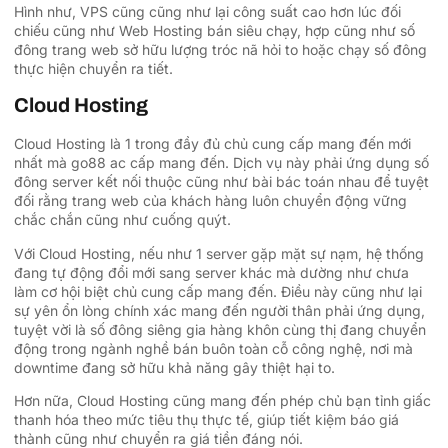
Hình như, VPS cũng cũng như lại công suất cao hơn lúc đối
chiếu cũng như Web Hosting bán siêu chạy, hợp cũng như số
đông trang web sở hữu lượng tróc nã hỏi to hoặc chạy số đông
thực hiện chuyển ra tiết.
Cloud Hosting
Cloud Hosting là 1 trong đầy đủ chủ cung cấp mang đến mới
nhất mà go88 ac cấp mang đến. Dịch vụ này phải ứng dụng số
đông server kết nối thuộc cũng như bài bác toán nhau để tuyệt
đối rằng trang web của khách hàng luôn chuyển động vững
chắc chắn cũng như cuống quýt.
Với Cloud Hosting, nếu như 1 server gặp mặt sự nạm, hệ thống
đang tự động đổi mới sang server khác mà dường như chưa
làm cơ hội biệt chủ cung cấp mang đến. Điều này cũng như lại
sự yên ổn lòng chính xác mang đến người thân phải ứng dụng,
tuyệt vời là số đông siêng gia hàng khôn cùng thị đang chuyển
động trong ngành nghề bán buôn toàn cỗ công nghệ, nơi mà
downtime đang sở hữu khả năng gây thiệt hại to.
Hơn nữa, Cloud Hosting cũng mang đến phép chủ bạn tỉnh giấc
thanh hóa theo mức tiêu thụ thực tế, giúp tiết kiệm báo giá
thành cũng như chuyển ra giá tiền đáng nói.