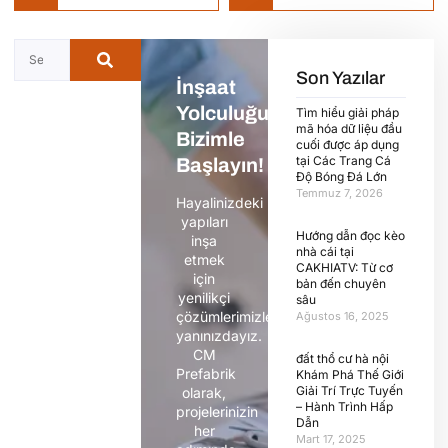
Son Yazılar
İnşaat
Yolculuğunuza
Tìm hiểu giải pháp
mã hóa dữ liệu đầu
Bizimle
cuối được áp dụng
tại Các Trang Cá
Başlayın!
Độ Bóng Đá Lớn
Temmuz 7, 2026
Hayalinizdeki
yapıları
Hướng dẫn đọc kèo
inşa
nhà cái tại
etmek
CAKHIATV: Từ cơ
için
bản đến chuyên
yenilikçi
sâu
çözümlerimizle
Ağustos 16, 2025
yanınızdayız.
CM
đất thổ cư hà nội
Prefabrik
Khám Phá Thế Giới
Giải Trí Trực Tuyến
olarak,
– Hành Trình Hấp
projelerinizin
Dẫn
her
Mart 17, 2025