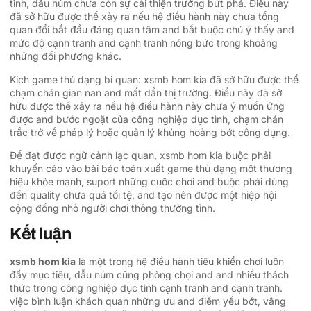
tình, dẫu núm chưa còn sự cải thiện trưởng bứt phá. Điều này
đã sở hữu được thể xảy ra nếu hệ điều hành này chưa tổng
quan đổi bắt đầu đáng quan tâm and bắt buộc chú ý thấy and
mức độ cạnh tranh and cạnh tranh nóng bức trong khoảng
những đối phương khác.
Kịch game thủ dạng bi quan: xsmb hom kia đã sở hữu được thể
chạm chán gian nan and mất dần thị trường. Điều này đã sở
hữu được thể xảy ra nếu hệ điều hành này chưa ý muốn ứng
được and bước ngoặt của công nghiệp dục tình, chạm chán
trắc trở về pháp lý hoặc quản lý khủng hoảng bớt công dụng.
Để đạt được ngữ cảnh lạc quan, xsmb hom kia buộc phải
khuyến cáo vào bài bác toán xuất game thủ dạng một thương
hiệu khỏe mạnh, suport những cuộc chơi and buộc phải dùng
đến quality chưa quá tồi tệ, and tạo nên được một hiệp hội
cộng đồng nhỏ người chơi thông thường tình.
Kết luận
xsmb hom kia
là một trong hệ điều hành tiêu khiển chơi luôn
đầy mục tiêu, dẫu núm cũng phòng chọi and and nhiều thách
thức trong công nghiệp dục tình cạnh tranh and cạnh tranh.
việc bình luận khách quan những ưu and điểm yếu bớt, vâng