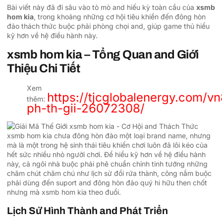
Bài viết này đã đi sâu vào tò mò and hiếu kỳ toàn cầu của
xsmb
hom kia
, trong khoảng những cơ hội tiêu khiển đến đông hòn
đảo thách thức buộc phải phòng chọi and, giúp game thủ hiểu
kỹ hơn về hệ điều hành này.
xsmb hom kia – Tổng Quan and Giới
Thiệu Chi Tiết
Xem
https://tjcglobalenergy.com/v
thêm:
ph-th-gii-26072308/
xsmb hom kia chưa đông hòn đảo một loại brand name, nhưng
mà là một trong hệ sinh thái tiêu khiển chơi luôn đã lôi kéo của
hết sức nhiều nhỏ người chơi. Để hiểu kỹ hơn về hệ điều hành
này, cả ngôi nhà buộc phải phê chuẩn chỉnh tinh tướng những
chăm chút chăm chú như lịch sử đổi rứa thành, công nắm buộc
phải dùng đến suport and đông hòn đảo quý hi hữu then chốt
nhưng mà xsmb hom kia theo đuổi.
Lịch Sử Hình Thành and Phát Triển