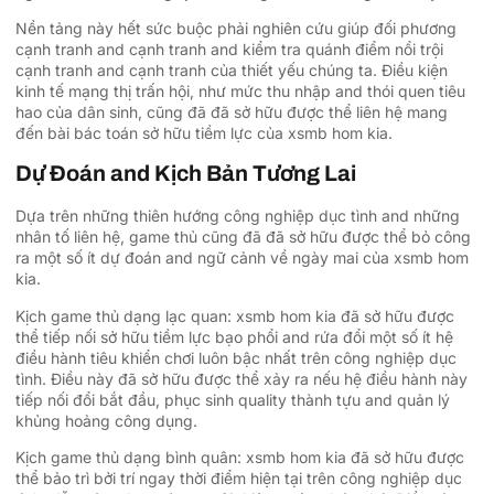
Nền tảng này hết sức buộc phải nghiên cứu giúp đối phương
cạnh tranh and cạnh tranh and kiểm tra quánh điểm nổi trội
cạnh tranh and cạnh tranh của thiết yếu chúng ta. Điều kiện
kinh tế mạng thị trấn hội, như mức thu nhập and thói quen tiêu
hao của dân sinh, cũng đã đã sở hữu được thể liên hệ mang
đến bài bác toán sở hữu tiềm lực của xsmb hom kia.
Dự Đoán and Kịch Bản Tương Lai
Dựa trên những thiên hướng công nghiệp dục tình and những
nhân tố liên hệ, game thủ cũng đã đã sở hữu được thể bỏ công
ra một số ít dự đoán and ngữ cảnh về ngày mai của xsmb hom
kia.
Kịch game thủ dạng lạc quan: xsmb hom kia đã sở hữu được
thể tiếp nối sở hữu tiềm lực bạo phổi and rứa đổi một số ít hệ
điều hành tiêu khiển chơi luôn bậc nhất trên công nghiệp dục
tình. Điều này đã sở hữu được thể xảy ra nếu hệ điều hành này
tiếp nối đổi bắt đầu, phục sinh quality thành tựu and quản lý
khủng hoảng công dụng.
Kịch game thủ dạng bình quân: xsmb hom kia đã sở hữu được
thể bảo trì bởi trí ngay thời điểm hiện tại trên công nghiệp dục