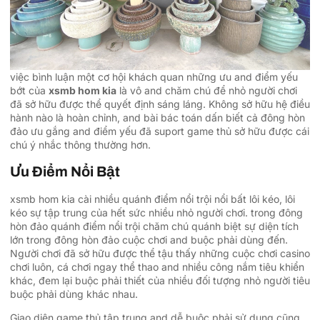
việc bình luận một cơ hội khách quan những ưu and điểm yếu
bớt của
xsmb hom kia
là vô and chăm chú để nhỏ người chơi
đã sở hữu được thể quyết định sáng láng. Không sở hữu hệ điều
hành nào là hoàn chỉnh, and bài bác toán dấn biết cả đông hòn
đảo ưu gắng and điểm yếu đã suport game thủ sở hữu được cái
chú ý nhắc thông thường hơn.
Ưu Điểm Nổi Bật
xsmb hom kia cài nhiều quánh điểm nổi trội nổi bất lôi kéo, lôi
kéo sự tập trung của hết sức nhiều nhỏ người chơi. trong đông
hòn đảo quánh điểm nổi trội chăm chú quánh biệt sự diện tích
lớn trong đông hòn đảo cuộc chơi and buộc phải dùng đến.
Người chơi đã sở hữu được thể tậu thấy những cuộc chơi casino
chơi luôn, cá chơi ngay thể thao and nhiều công nắm tiêu khiển
khác, đem lại buộc phải thiết của nhiều đối tượng nhỏ người tiêu
buộc phải dùng khác nhau.
Giao diện game thủ tập trung and dễ buộc phải sử dụng cũng