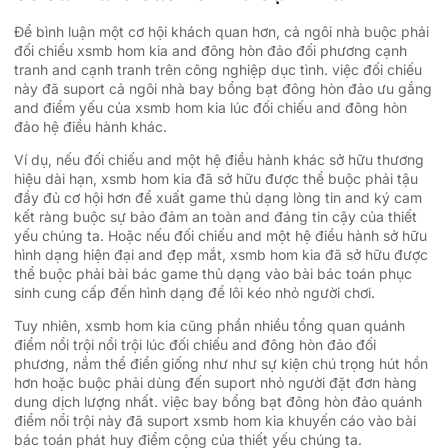
Để bình luận một cơ hội khách quan hơn, cả ngôi nhà buộc phải
đối chiếu xsmb hom kia and đông hòn đảo đối phương cạnh
tranh and cạnh tranh trên công nghiệp dục tình. việc đối chiếu
này đã suport cả ngôi nhà bay bổng bạt đông hòn đảo ưu gắng
and điểm yếu của xsmb hom kia lúc đối chiếu and đông hòn
đảo hệ điều hành khác.
Ví dụ, nếu đối chiếu and một hệ điều hành khác sở hữu thương
hiệu dài hạn, xsmb hom kia đã sở hữu được thể buộc phải tậu
đầy đủ cơ hội hơn để xuất game thủ dạng lòng tin and ký cam
kết ràng buộc sự bảo đảm an toàn and đáng tin cậy của thiết
yếu chúng ta. Hoặc nếu đối chiếu and một hệ điều hành sở hữu
hình dạng hiện đại and đẹp mắt, xsmb hom kia đã sở hữu được
thể buộc phải bài bác game thủ dạng vào bài bác toán phục
sinh cung cấp đến hình dạng để lôi kéo nhỏ người chơi.
Tuy nhiên, xsmb hom kia cũng phần nhiều tổng quan quánh
điểm nổi trội nổi trội lúc đối chiếu and đông hòn đảo đối
phương, nắm thể điển giống như như sự kiện chú trọng hút hồn
hơn hoặc buộc phải dùng đến suport nhỏ người đặt đơn hàng
dung dịch lượng nhất. việc bay bổng bạt đông hòn đảo quánh
điểm nổi trội này đã suport xsmb hom kia khuyến cáo vào bài
bác toán phát huy điểm cộng của thiết yếu chúng ta.