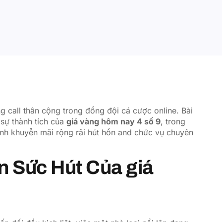
g call thân cộng trong đồng đội cá cược online. Bài
 sự thành tích của
giá vàng hôm nay 4 số 9
, trong
nh khuyễn mãi rộng rãi hút hồn and chức vụ chuyên
n Sức Hút Của giá