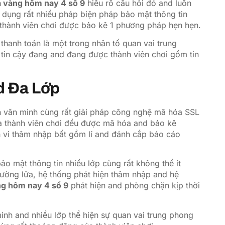
á vàng hôm nay 4 số 9
hiểu rõ câu hỏi đó and luôn
p dụng rất nhiều pháp biện pháp bảo mật thông tin
 thành viên chơi được bảo kê 1 phương pháp hẹn hẹn.
thanh toán là một trong nhân tố quan vai trung
tin cậy đang and đang được thành viên chơi gồm tin
d Đa Lớp
n văn minh cùng rất giải pháp công nghệ mã hóa SSL
ủa thành viên chơi đều được mã hóa and bảo kê
 vi thâm nhập bất gồm lí and đánh cắp báo cáo
o mật thông tin nhiều lớp cùng rất không thể ít
ường lửa, hệ thống phát hiện thâm nhập and hệ
ng hôm nay 4 số 9
phát hiện and phòng chặn kịp thời
nh and nhiều lớp thể hiện sự quan vai trung phong