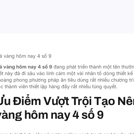
iá vàng hôm nay 4 số 9
iá vàng hôm nay 4 số 9
đang phát triển thành một tên thườn
ết này đã đi sâu vào linh cảm một vài nhân tố dòng thiết kế
oảng phong phương pháp ân tiêu dùng rất nhiều chương trì
c thành viên thiết lập hàng đầy rất nhiều túng quyết.
Ưu Điểm Vượt Trội Tạo Nê
vàng hôm nay 4 số 9