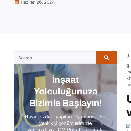
Haziran 26, 2024
g
g
vi
İnşaat
kh
só
Yolculuğunuza
Bizimle Başlayın!
Hayalinizdeki yapıları inşa etmek için
yenilikçi çözümlerimizle
yanınızdayız. CM Prefabrik olarak,