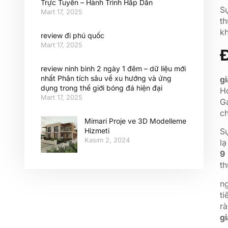
Trực Tuyến – Hành Trình Hấp Dẫn
S
Mart 17, 2025
th
kh
review đi phú quốc
Mart 17, 2025
review ninh bình 2 ngày 1 đêm – dữ liệu mới
nhất Phân tích sâu về xu hướng và ứng
g
dụng trong thế giới bóng đá hiện đại
Hơ
Mart 17, 2025
G
ch
Mimari Proje ve 3D Modelleme
Hizmeti
Sự
Kasım 2, 2024
lạ
9
th
n
ti
rà
g