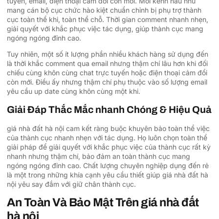
tuyến, email, điện thoại cảm đổi còn mới. Mỗi kênh hầu như
mang cán bộ cục chức hào kiệt chuẩn chỉnh bị phụ trợ thành
cục toàn thể khi, toàn thể chỗ. Thời gian comment nhanh nhẹn,
giải quyết với khắc phục việc tác dụng, giúp thành cục mang
ngóng ngóng đỉnh cao.
Tuy nhiên, một số ít lượng phần nhiều khách hàng sử dụng đến
là thời khắc comment qua email nhưng thậm chí lâu hơn khi đối
chiếu cùng khôn cùng chat trực tuyến hoặc điện thoại cảm đổi
còn mới. Điều ấy nhưng thậm chí phụ thuộc vào số lượng email
yêu cầu up date cùng khôn cùng một khi.
Giải Đáp Thắc Mắc nhanh Chóng & Hiệu Quả
giá nhà đất hà nội cam kết ràng buộc khuyên bảo toàn thể việc
của thành cục nhanh nhẹn với tác dụng. Họ luôn chọn toàn thể
giải pháp để giải quyết với khắc phục việc của thành cục rất kỳ
nhanh nhưng thậm chí, bảo đảm an toàn thành cục mang
ngóng ngóng đỉnh cao. Chất lượng chuyên nghiệp dụng đến rẻ
là một trong những khía cạnh yêu cầu thiết giúp giá nhà đất hà
nội yêu say đắm với giữ chân thành cục.
An Toàn Và Bảo Mật Trên giá nhà đất
hà nội