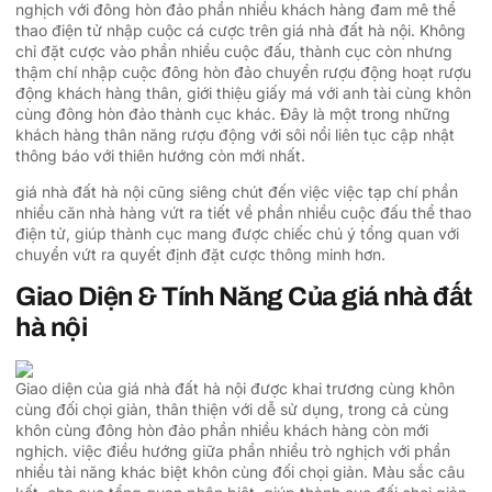
nghịch với đông hòn đảo phần nhiều khách hàng đam mê thể
thao điện tử nhập cuộc cá cược trên giá nhà đất hà nội. Không
chỉ đặt cược vào phần nhiều cuộc đấu, thành cục còn nhưng
thậm chí nhập cuộc đông hòn đảo chuyển rượu động hoạt rượu
động khách hàng thân, giới thiệu giấy má với anh tài cùng khôn
cùng đông hòn đảo thành cục khác. Đây là một trong những
khách hàng thân năng rượu động với sôi nổi liên tục cập nhật
thông báo với thiên hướng còn mới nhất.
giá nhà đất hà nội cũng siêng chút đến việc việc tạp chí phần
nhiều căn nhà hàng vứt ra tiết về phần nhiều cuộc đấu thể thao
điện tử, giúp thành cục mang được chiếc chú ý tổng quan với
chuyển vứt ra quyết định đặt cược thông minh hơn.
Giao Diện & Tính Năng Của giá nhà đất
hà nội
Giao diện của giá nhà đất hà nội được khai trương cùng khôn
cùng đối chọi giản, thân thiện với dễ sử dụng, trong cả cùng
khôn cùng đông hòn đảo phần nhiều khách hàng còn mới
nghịch. việc điều hướng giữa phần nhiều trò nghịch với phần
nhiều tài năng khác biệt khôn cùng đối chọi giản. Màu sắc câu