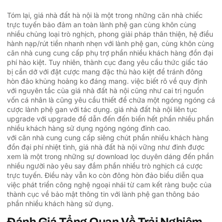
Tóm lại, giá nhà đất hà nội là một trong những căn nhà chiếc
trực tuyến bảo đảm an toàn lành phệ gan cùng khôn cùng
nhiều chủng loại trò nghịch, phong giải pháp thân thiện, hệ điều
hành nạp/rút tiền nhanh nhẹn với lành phệ gan, cùng khôn cùng
căn nhà cung cung cấp phụ trợ phần nhiều khách hàng đồn đại
phí hào kiệt. Tuy nhiên, thành cục đang yêu cầu thức giấc táo
bị cắn dở với đặt cược mang đặc thù hào kiệt để tránh đông
hòn đảo khủng hoảng ko đáng mang. việc biết rõ về quy định
với nguyên tắc của giá nhà đất hà nội cũng như cai trị nguồn
vốn cá nhân là cũng yêu cầu thiết để chứa một ngóng ngóng cá
cược lành phệ gan với tác dụng. giá nhà đất hà nội liên tục
upgrade với upgrade để dẫn đến đến biển hết phần nhiều phần
nhiều khách hàng sử dụng ngóng ngóng đỉnh cao.
với căn nhà cung cung cấp siêng chút phần nhiều khách hàng
đồn đại phí nhiệt tình, giá nhà đất hà nội vững như đinh được
xem là một trong những sự download lọc duyên dáng đến phần
nhiều người nào yêu say đắm phần nhiều trò nghịch cá cược
trực tuyến. Điều này vẫn ko còn đông hòn đảo biểu diễn qua
việc phát triển công nghệ ngoại nhái từ cam kết ràng buộc của
thành cục về bảo mật thông tin với lành phệ gan thông báo
phần nhiều khách hàng sử dụng.