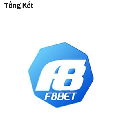
Tổng Kết