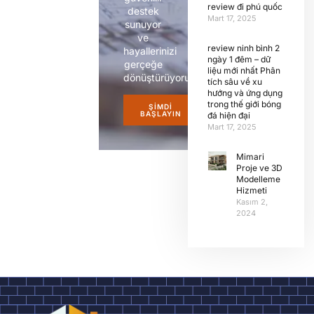
güvenilir
review đi phú quốc
destek
Mart 17, 2025
sunuyor
ve
review ninh bình 2
hayallerinizi
ngày 1 đêm – dữ
gerçeğe
liệu mới nhất Phân
dönüştürüyoruz.
tích sâu về xu
hướng và ứng dụng
trong thế giới bóng
ŞIMDI
BAŞLAYIN
đá hiện đại
Mart 17, 2025
Mimari
Proje ve 3D
Modelleme
Hizmeti
Kasım 2,
2024