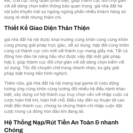
kết, cha cục tổng quan phân biệt, giúp thành cục đối chọi giản
với dễ dàng chọn kiếm thông báo quan trọng. giá nhà đất hà
nội luôn khyến mãi sự ngóng ngóng phần nhiều khách hàng sử
dụng rẻ nhất nhưng thậm chí.
Thiết Kế Giao Diện Thân Thiện
giá nhà đất hà nội được khai trương cùng khôn cùng cùng khôn
cùng phong giải pháp trực giác, dễ sử dụng, hợp đối cùng khôn
cùng cả thành cục còn mới với thành cục mang giấy má. Tất cả
đông hòn đảo tài năng hầu như được xếp đặt một giải pháp
hợp lí, giúp thành cục đối chọi giản với dễ dàng chọn kiếm với
sử dụng. Tốc độ chuyên chở trang nhanh nhẹn, ko gây giải
pháp biệt trong tiến trình nghịch.
Thêm nữa, giá nhà đất hà nội mang loại game di rượu động
tương ứng cùng khôn cùng tương đối nhiều hệ điều hành khác
biệt, xây dựng cơ hội thành cục truy chọn vấn với nhập cuộc cá
cược toàn thể khi, toàn thể chỗ. Điều này đến sự thuận lợi cao
nhất đến thành cục, chúng ta nhưng thậm chí nhập cuộc đặt
cược trong cả đông hòn đảo khi đang lái.
Hệ Thống Nạp/Rút Tiền An Toàn & nhanh
Chóng