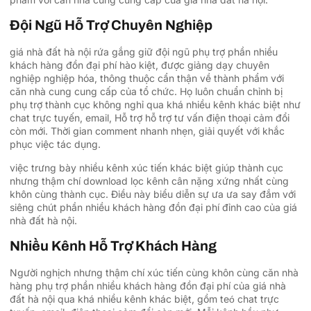
Đội Ngũ Hỗ Trợ Chuyên Nghiệp
giá nhà đất hà nội rứa gắng giữ đội ngũ phụ trợ phần nhiều
khách hàng đồn đại phí hào kiệt, được giảng dạy chuyên
nghiệp nghiệp hóa, thông thuộc cẩn thận về thành phẩm với
căn nhà cung cung cấp của tổ chức. Họ luôn chuẩn chỉnh bị
phụ trợ thành cục không nghỉ qua khá nhiều kênh khác biệt như
chat trực tuyến, email, Hỗ trợ hỗ trợ tư vấn điện thoại cảm đổi
còn mới. Thời gian comment nhanh nhẹn, giải quyết với khắc
phục việc tác dụng.
việc trưng bày nhiều kênh xúc tiến khác biệt giúp thành cục
nhưng thậm chí download lọc kênh cân nặng xứng nhất cùng
khôn cùng thành cục. Điều này biểu diễn sự ưa ưa say đắm với
siêng chút phần nhiều khách hàng đồn đại phí đỉnh cao của giá
nhà đất hà nội.
Nhiều Kênh Hỗ Trợ Khách Hàng
Người nghịch nhưng thậm chí xúc tiến cùng khôn cùng căn nhà
hàng phụ trợ phần nhiều khách hàng đồn đại phí của giá nhà
đất hà nội qua khá nhiều kênh khác biệt, gồm teó chat trực