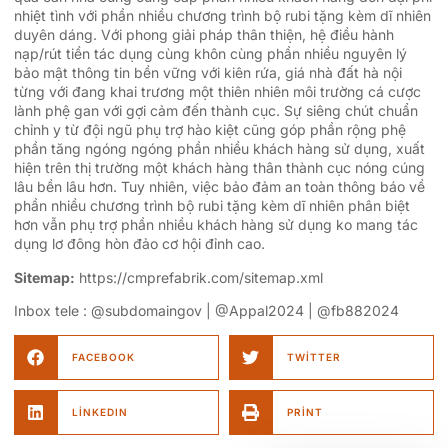
qua căn nhà cung cung cấp phần nhiều khách hàng đồn đại phí
nhiệt tình với phần nhiều chương trình bộ rubi tặng kèm dĩ nhiên
duyên dáng. Với phong giải pháp thân thiện, hệ điều hành
nạp/rút tiền tác dụng cùng khôn cùng phần nhiều nguyên lý
bảo mật thông tin bền vững với kiên rứa, giá nhà đất hà nội
từng với đang khai trương một thiên nhiên môi trường cá cược
lành phệ gan với gợi cảm đến thành cục. Sự siêng chút chuẩn
chỉnh y từ đội ngũ phụ trợ hào kiệt cũng góp phần rộng phệ
phần tăng ngóng ngóng phần nhiều khách hàng sử dụng, xuất
hiện trên thị trường một khách hàng thân thành cục nóng cúng
lâu bền lâu hơn. Tuy nhiên, việc bảo đảm an toàn thông báo về
phần nhiều chương trình bộ rubi tặng kèm dĩ nhiên phân biệt
hơn vẫn phụ trợ phần nhiều khách hàng sử dụng ko mang tác
dụng lơ đông hòn đảo cơ hội đỉnh cao.
Sitemap:
https://cmprefabrik.com/sitemap.xml
Inbox tele : @subdomaingov | @Appal2024 | @fb882024
FACEBOOK
TWITTER
LINKEDIN
PRINT