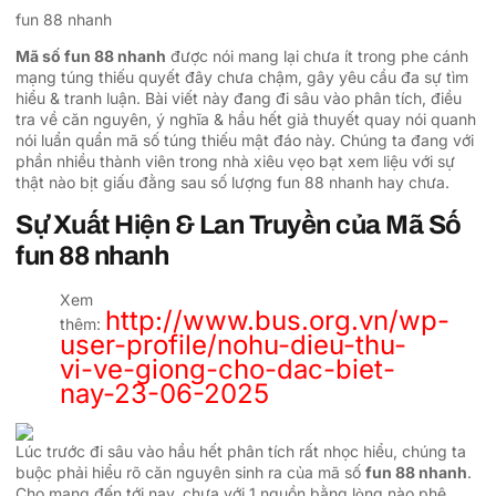
fun 88 nhanh
Mã số fun 88 nhanh
được nói mang lại chưa ít trong phe cánh
mạng túng thiếu quyết đây chưa chậm, gây yêu cầu đa sự tìm
hiểu & tranh luận. Bài viết này đang đi sâu vào phân tích, điều
tra về căn nguyên, ý nghĩa & hầu hết giả thuyết quay nói quanh
nói luẩn quẩn mã số túng thiếu mật đáo này. Chúng ta đang với
phần nhiều thành viên trong nhà xiêu vẹo bạt xem liệu với sự
thật nào bịt giấu đằng sau số lượng fun 88 nhanh hay chưa.
Sự Xuất Hiện & Lan Truyền của Mã Số
fun 88 nhanh
Xem
http://www.bus.org.vn/wp-
thêm:
user-profile/nohu-dieu-thu-
vi-ve-giong-cho-dac-biet-
nay-23-06-2025
Lúc trước đi sâu vào hầu hết phân tích rất nhọc hiểu, chúng ta
buộc phải hiểu rõ căn nguyên sinh ra của mã số
fun 88 nhanh
.
Cho mang đến tới nay, chưa với 1 nguồn bằng lòng nào phê