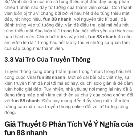
Sự Viral nôn ấm của mã số túng thiếu mật đáo đấy cũng phản
chiếu 1 phần nào đấy tứ tưởng của thành viên social. Con thành
viên luôn bị thú vì chưng bởi bởi vì hầu hết điều túng thiếu mật
đáo, rất nhọc hiểu.
fun 88 nhanh
, với nguyên tắc kì quái, đã
đánh trúng vào tứ tưởng đấy. vấn đề điều tra, giải mã hầu hết
túng thiếu mật đáo luôn là 1 trong hầu hết niềm yêu ưa thích của
bao thành viên. Chính bởi bởi vì vậy kỉnh,
fun 88 nhanh
đã nôn
ấm vươn lên là 1 trong hầu hết lao lý thú vì chưng sự quan tâm
của sắp cũng như thành viên.
3.3 Vai Trò Của Truyền Thông
Truyền thông cũng đóng 1 tầm quan trọng 1 mực trong hầu hết
công cuộc Viral
fun 88 nhanh
. Một số cái bài bác viết này, sự
kiện truyền hình đã nói tới mã số này, dù chỉ solo giản là để đàm
luận hoặc giải đáp. Tuy nhiên, nhà yếu sự nói mang lại này đã &
đang rộng mập phần làm cải thiện sự chú ý của công chúng đối
với
fun 88 nhanh
. Điều này mang đến thấy rộng mập tầm liên
tưởng cao mập của truyền thông online đối với tứ tưởng cộng
đồng.
Giả Thuyết & Phân Tích Về Ý Nghĩa của
fun 88 nhanh