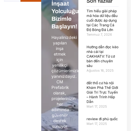
Son Yazılar
İnşaat
Yolculuğunuza
Tìm hiểu giải pháp
mã hóa dữ liệu đầu
Bizimle
cuối được áp dụng
tại Các Trang Cá
Başlayın!
Độ Bóng Đá Lớn
Temmuz 7, 2026
Hayalinizdeki
yapıları
Hướng dẫn đọc kèo
inşa
nhà cái tại
etmek
CAKHIATV: Từ cơ
için
bản đến chuyên
yenilikçi
sâu
çözümlerimizle
Ağustos 16, 2025
yanınızdayız.
CM
đất thổ cư hà nội
Prefabrik
Khám Phá Thế Giới
Giải Trí Trực Tuyến
olarak,
– Hành Trình Hấp
projelerinizin
Dẫn
her
Mart 17, 2025
adımında
güvenilir
review đi phú quốc
destek
Mart 17, 2025
sunuyor