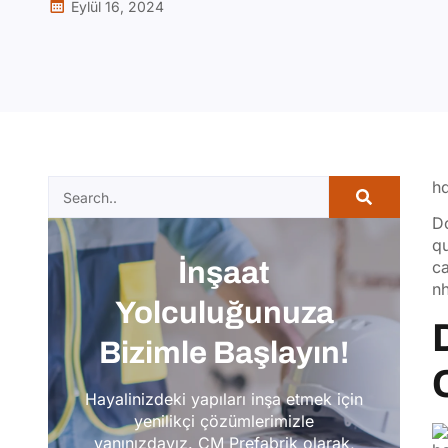
Eylül 16, 2024
h
Do
qu
İnşaat
ca
nh
Yolculuğunuza
Bizimle Başlayın!
Hayalinizdeki yapıları inşa etmek için
yenilikçi çözümlerimizle
yanınızdayız. CM Prefabrik olarak,