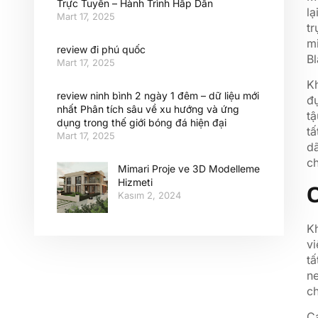
Trực Tuyến – Hành Trình Hấp Dẫn
lạ
Mart 17, 2025
tr
mi
review đi phú quốc
Bl
Mart 17, 2025
Kh
review ninh bình 2 ngày 1 đêm – dữ liệu mới
đụ
nhất Phân tích sâu về xu hướng và ứng
tậ
dụng trong thế giới bóng đá hiện đại
tấ
Mart 17, 2025
dã
ch
Mimari Proje ve 3D Modelleme
Hizmeti
Kasım 2, 2024
Kh
vi
tấ
ne
c
Cá