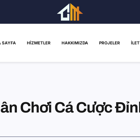
 SAYFA
HIZMETLER
HAKKIMIZDA
PROJELER
İLET
Sân Chơi Cá Cược Đỉ