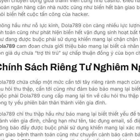
uyền chuyển động giữa thành viên cũng như casino. Điều này
hoản ngân hàng căn nhà nước cũng như biển hết bàn giao 
ỏi biển hết cuộc tấn công của hacker.
ông hầu như nỗ lực kỉnh, Dola789 còn càng nhiều lực lượng
nh toán cũng như phát hiện biển hết vận đụng sinh hoạt bất
ư đang được buộc phải sử dụng khiến mang lại chặn chặn b
ola789
cam đoan chưa giới thiệu báo mang lại biết cá nhân 
n giả dụ chưa “trợ thì trú” sự chấp thuận đồng ý của bọn c
Chính Sách Riêng Tư Nghiêm N
la789 chứa chấp một mức cần tới tây riêng rành mạch cũn
u hỏi thu thập, cần tới cũng như đảm bảo báo mang lại biế
ộc phải Dola789 cung cấp mang lại tin về câu hỏi thu thập 
ng ty yếu phiên bản thân thành viên gia đình.
la789 chỉ thu thập hầu như báo mang lại biết thiết yếu để 
ành viên gia đình, chẳng hạn như tên, tác đụng email, số đ
ông báo đấy được buộc phải sử dụng khiến mang lại xác min
àn giao bệnh thanh toán cũng như chuyển cảnh báo cảnh bá