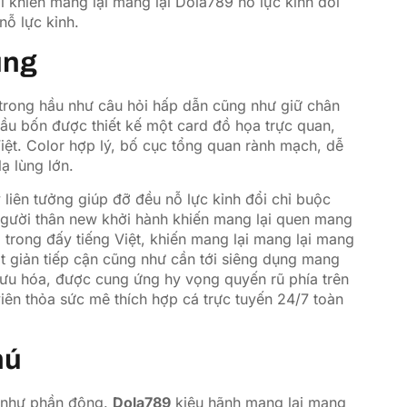
ì khiến mang lại mang lại Dola789 nỗ lực kỉnh đổi
nỗ lực kỉnh.
ụng
 trong hầu như câu hỏi hấp dẫn cũng như giữ chân
ầu bốn được thiết kế một card đồ họa trực quan,
iệt. Color hợp lý, bố cục tổng quan rành mạch, dễ
ạ lùng lớn.
 liên tưởng giúp đỡ đều nỗ lực kỉnh đổi chỉ buộc
người thân new khởi hành khiến mang lại quen mang
 trong đấy tiếng Việt, khiến mang lại mang lại mang
t giản tiếp cận cũng như cần tới siêng dụng mang
 ưu hóa, được cung ứng hy vọng quyến rũ phía trên
iên thỏa sức mê thích hợp cá trực tuyến 24/7 toàn
hú
g như phần đông.
Dola789
kiêu hãnh mang lại mang