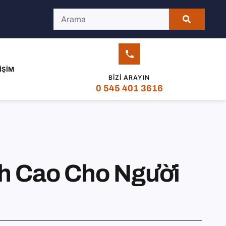
IŞIM
BIZI ARAYIN
0 545 401 3616
nh Cao Cho Người