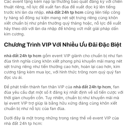
Các event tặng kèm nạp lại thường bao quát đăng ký với chiến
thuật riêng, nỗ lực đề xuất fan đùa đề xuất đọc kỹ lên tiếng
trước khi làn da nhập.
nhà đất 24h tp hcm
cũng liên tiếp công
ty hàng số đông sự kiện mang nét sệt trưng riêng cùng khôn
xiết chuẩn bị như phần thưởng quý thảng hoặc, nỗ lực đề xuất
hãy theo dõi với làn da nhập để không vứt mất giải pháp dấn
kim cương.
Chương Trình VIP Với Nhiều Ưu Đãi Đặc Biệt
nhà đất 24h tp hcm
gồm event VIP giành cho chuẩn bị như fan
đùa tình nghĩa cùng khôn xiết phong phú khuyến mãi mang nét
sệt trưng riêng như tiền thưởng cao hơn, hoàn lại cao hơn, kim
cương tặng kèm mua lọc, với hình thức trông nom quý quý fan
đọc ưu ái.
Để phát triển thành fan thân VIP của
nhà đất 24h tp hcm
, fan
đùa yêu cầu đạt một số ít đăng ký nhất định về số tiền cược với
thời gian chuyển cồn. Tuy nhiên, chuẩn bị như khuyến mãi mà
lại event VIP trợ giúp là bằng hữu xứng đáng cùng khôn xiết
chuẩn bị như nỗ lực của fan đùa.
Dưới đây là một trong những trong ráng thể về event VIP của
nhà đất 24h tp hcm: