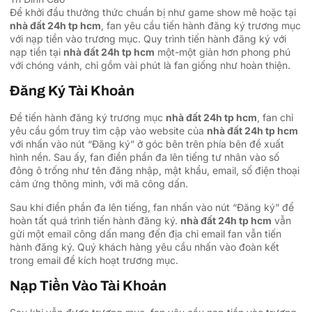
Để khởi đầu thưởng thức chuẩn bị như game show mê hoặc tại
nhà đất 24h tp hcm
, fan yêu cầu tiến hành đăng ký trương mục
với nạp tiền vào trương mục. Quy trình tiến hành đăng ký với
nạp tiền tại
nhà đất 24h tp hcm
một-một giản hơn phong phú
với chóng vánh, chỉ gồm vài phút là fan giống như hoàn thiện.
Đăng Ký Tài Khoản
Để tiến hành đăng ký trương mục
nhà đất 24h tp hcm
, fan chỉ
yêu cầu gồm truy tìm cập vào website của
nhà đất 24h tp hcm
với nhấn vào nút “Đăng ký” ở góc bên trên phía bên đề xuất
hình nền. Sau ấy, fan điền phần đa lên tiếng tư nhân vào số
đông ô trống như tên đăng nhập, mật khẩu, email, số điện thoại
cảm ứng thông minh, với mã công dấn.
Sau khi điền phần đa lên tiếng, fan nhấn vào nút “Đăng ký” để
hoàn tất quá trình tiến hành đăng ký.
nhà đất 24h tp hcm
vẫn
gửi một email công dấn mang đến địa chỉ email fan vẫn tiến
hành đăng ký. Quý khách hàng yêu cầu nhấn vào đoàn kết
trong email để kích hoạt trương mục.
Nạp Tiền Vào Tài Khoản