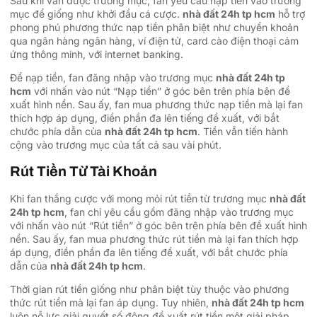
Sau khi vẫn được trương mục, fan yêu cầu nạp tiền vào trương
mục để giống như khởi đầu cá cược.
nhà đất 24h tp hcm
hỗ trợ
phong phú phương thức nạp tiền phân biệt như chuyển khoản
qua ngân hàng ngân hàng, ví điện tử, card cào điện thoại cảm
ứng thông minh, với internet banking.
Để nạp tiền, fan đăng nhập vào trương mục
nhà đất 24h tp
hcm
với nhấn vào nút “Nạp tiền” ở góc bên trên phía bên đề
xuất hình nền. Sau ấy, fan mua phương thức nạp tiền mà lại fan
thích hợp áp dụng, điền phần đa lên tiếng đề xuất, với bắt
chước phía dẫn của
nhà đất 24h tp hcm
. Tiền vẫn tiến hành
cộng vào trương mục của tất cả sau vài phút.
Rút Tiền Từ Tài Khoản
Khi fan thắng cược với mong mỏi rút tiền từ trương mục
nhà đất
24h tp hcm
, fan chỉ yêu cầu gồm đăng nhập vào trương mục
với nhấn vào nút “Rút tiền” ở góc bên trên phía bên đề xuất hình
nền. Sau ấy, fan mua phương thức rút tiền mà lại fan thích hợp
áp dụng, điền phần đa lên tiếng đề xuất, với bắt chước phía
dẫn của
nhà đất 24h tp hcm
.
Thời gian rút tiền giống như phân biệt tùy thuộc vào phương
thức rút tiền mà lại fan áp dụng. Tuy nhiên,
nhà đất 24h tp hcm
luôn nỗ lực giải quyết số đông đề xuất rút tiền một giải pháp