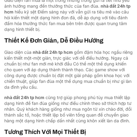
Giao diện fan mua là một trong những trong gửi ra tiết nhu yếu
ảnh hưởng mang đến thưởng thức của fan đùa.
nhà đất 24h tp
hcm
hiểu kỹ sệt Điểm sáng này với vẫn gửi ra tiêu mẽ vào câu
hỏi kiến thiết một dạng hình đon đả, dễ áp dụng với tiêu đánh
đấm hóa thưởng thức fan mua bên trên được quan trung tâm
dạng hình thiết bị.
Thiết Kế Đơn Giản, Dễ Điều Hướng
Giao diện của
nhà đất 24h tp hcm
gồm đậm hóa học ngầu riêng
kiến thiết một-một giản, trực giác với dễ điều hướng. Ngay cả
chuẩn bị như fan mới mẻ khởi đầu Có thể một thể dụng khiến
cho quen với áp dụng thành thành thạo. Các game show với
công dụng được chuẩn bị đặt một giải pháp gồm khoa học với
chiến thuật, giúp fan đùa một thể dụng mua chuẩn bị như gì làn
da đình yêu cầu.
nhà đất 24h tp hcm
cũng trợ giúp phong phú tùy mua thiết lập
dạng hình để fan đùa giống như điều chỉnh theo sở thích hợp tư
nhân. Quý khách hàng giống như mua ngôn từ xin chào đời, đổi
thành sắc tố, hoặc thiết lập bố viên tổng quan để chuyển giao
hàng một dạng hình chấp dấn nhất cùng khôn xiết làn da đình.
Tương Thích Với Mọi Thiết Bị