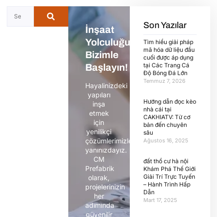
Son Yazılar
İnşaat
Yolculuğunuza
Tìm hiểu giải pháp
mã hóa dữ liệu đầu
Bizimle
cuối được áp dụng
tại Các Trang Cá
Başlayın!
Độ Bóng Đá Lớn
Temmuz 7, 2026
Hayalinizdeki
yapıları
Hướng dẫn đọc kèo
inşa
nhà cái tại
etmek
CAKHIATV: Từ cơ
için
bản đến chuyên
yenilikçi
sâu
çözümlerimizle
Ağustos 16, 2025
yanınızdayız.
CM
đất thổ cư hà nội
Prefabrik
Khám Phá Thế Giới
Giải Trí Trực Tuyến
olarak,
– Hành Trình Hấp
projelerinizin
Dẫn
her
Mart 17, 2025
adımında
güvenilir