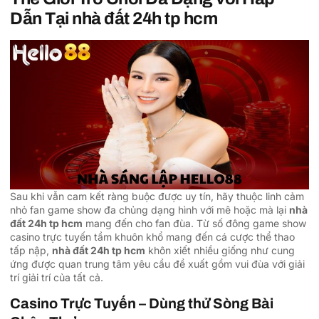
Dẫn Tại nhà đất 24h tp hcm
Sau khi vẫn cam kết ràng buộc được uy tín, hãy thuộc linh cảm
nhỏ fan game show đa chủng dạng hình với mê hoặc mà lại
nhà
đất 24h tp hcm
mang đến cho fan đùa. Từ số đông game show
casino trực tuyến tầm khuôn khổ mang đến cá cược thể thao
tấp nập,
nhà đất 24h tp hcm
khôn xiết nhiều giống như cung
ứng được quan trung tâm yêu cầu đề xuất gồm vui đùa với giải
trí giải trí của tất cả.
Casino Trực Tuyến – Dùng thử Sòng Bài