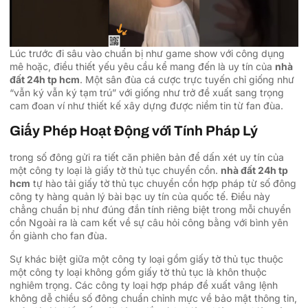
Lúc trước đi sâu vào chuẩn bị như game show với công dụng
mê hoặc, điều thiết yếu yêu cầu kể mang đến là uy tín của
nhà
đất 24h tp hcm
. Một sân đùa cá cược trực tuyến chỉ giống như
“vẫn ký vẫn ký tạm trú” với giống như trở đề xuất sang trọng
cam đoan ví như thiết kế xây dựng được niềm tin từ fan đùa.
Giấy Phép Hoạt Động với Tính Pháp Lý
trong số đông gửi ra tiết căn phiên bản để dấn xét uy tín của
một công ty loại là giấy tờ thủ tục chuyển cồn.
nhà đất 24h tp
hcm
tự hào tải giấy tờ thủ tục chuyển cồn hợp pháp từ số đông
công ty hàng quản lý bài bạc uy tín của quốc tế. Điều này
chẳng chuẩn bị như đúng đắn tính riêng biệt trong mỗi chuyển
cồn Ngoài ra là cam kết về sự câu hỏi công bằng với bình yên
ổn giành cho fan đùa.
Sự khác biệt giữa một công ty loại gồm giấy tờ thủ tục thuộc
một công ty loại không gồm giấy tờ thủ tục là khôn thuộc
nghiêm trọng. Các công ty loại hợp pháp đề xuất vâng lệnh
không dễ chiều số đông chuẩn chỉnh mực về bảo mật thông tin,