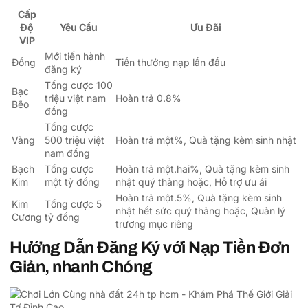
Cấp
Độ
Yêu Cầu
Ưu Đãi
VIP
Mới tiến hành
Đồng
Tiền thưởng nạp lần đầu
đăng ký
Tổng cược 100
Bạc
triệu việt nam
Hoàn trả 0.8%
Bẽo
đồng
Tổng cược
Vàng
500 triệu việt
Hoàn trả một%, Quà tặng kèm sinh nhật
nam đồng
Bạch
Tổng cược
Hoàn trả một.hai%, Quà tặng kèm sinh
Kim
một tỷ đồng
nhật quý thảng hoặc, Hỗ trợ ưu ái
Hoàn trả một.5%, Quà tặng kèm sinh
Kim
Tổng cược 5
nhật hết sức quý thảng hoặc, Quản lý
Cương
tỷ đồng
trương mục riêng
Hướng Dẫn Đăng Ký với Nạp Tiền Đơn
Giản, nhanh Chóng