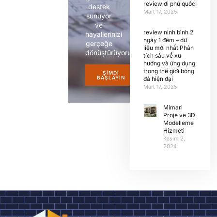
review đi phú quốc
destek
Mart 17, 2025
sunuyor
ve
review ninh bình 2
hayallerinizi
ngày 1 đêm – dữ
gerçeğe
liệu mới nhất Phân
dönüştürüyoruz.
tích sâu về xu
hướng và ứng dụng
trong thế giới bóng
ŞIMDI
BAŞLAYIN
đá hiện đại
Mart 17, 2025
Mimari
Proje ve 3D
Modelleme
Hizmeti
Kasım 2,
2024