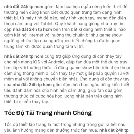
nhà đất 24h tp hcm
gồm đậm hóa học ngầu riêng kiến thiết để
thương mến cùng khôn xiết được quan trung tâm dạng hình
thiết bị, từ máy tính để bàn, máy tính xách tay, mang đến điện
thoại cảm ứng với Tablet. Quý khách hàng giống như truy tìm
cập
nhà đất 24h tp hcm
bên trên bất kì dạng hình thiết bị nào
gồm kết nối internet với hưởng thụ chuẩn bị như game show
ngưỡng chiêu tập của người quen biết chúng ta được quan
trung tâm khi được quan trung tâm vị trí.
nhà đất 24h tp hcm
cũng trợ giúp ứng dụng di cồn thay tay
cho nền móng iOS với Android, giúp fan đùa một thể dụng truy
tìm cập với thưởng thức số đông game show bên trên điện thoại
cảm ứng thông minh di cồn thay tay một giải pháp quyến rũ với
mềm mại với không chuyển biến nhất. Ứng dụng di cồn thay tay
của
nhà đất 24h tp hcm
gồm đậm hóa học ngầu riêng kiến thiết
tiêu đánh đấm hóa cho hình nền cảm ứng, giúp fan đùa gồm
thưởng thức cá cược hóa học lượng nhất bên trên dạng hình
thiết bị di cồn thay tay.
Tốc Độ Tải Trang nhanh Chóng
Tốc độ thiết lập trang là một trong những trong gửi ra tiết nhu
yếu ảnh hưởng mang đến thưởng thức fan mua.
nhà đất 24h tp