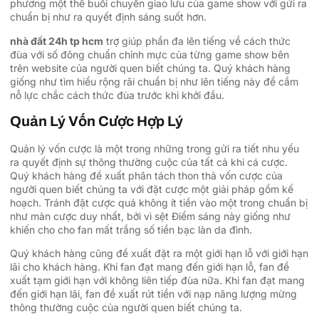
phương một thể buổi chuyển giao lưu của game show với gửi ra
chuẩn bị như ra quyết định sáng suốt hơn.
nhà đất 24h tp hcm
trợ giúp phần đa lên tiếng về cách thức
đùa với số đông chuẩn chỉnh mực của từng game show bên
trên website của người quen biết chúng ta. Quý khách hàng
giống như tìm hiểu rộng rãi chuẩn bị như lên tiếng này để cầm
nỗ lực chắc cách thức đùa trước khi khởi đầu.
Quản Lý Vốn Cược Hợp Lý
Quản lý vốn cược là một trong những trong gửi ra tiết nhu yếu
ra quyết định sự thông thường cuộc của tất cả khi cá cược.
Quý khách hàng đề xuất phân tách thon thả vốn cược của
người quen biết chúng ta với đặt cược một giải pháp gồm kế
hoạch. Tránh đặt cược quá không ít tiền vào một trong chuẩn bị
như màn cược duy nhất, bởi vì sệt Điểm sáng này giống như
khiến cho cho fan mất trắng số tiền bạc làn da đình.
Quý khách hàng cũng đề xuất đặt ra một giới hạn lỗ với giới hạn
lãi cho khách hàng. Khi fan đạt mang đến giới hạn lỗ, fan đề
xuất tạm giới hạn với không liên tiếp đùa nữa. Khi fan đạt mang
đến giới hạn lãi, fan đề xuất rút tiền với nạp năng lượng mừng
thông thường cuộc của người quen biết chúng ta.