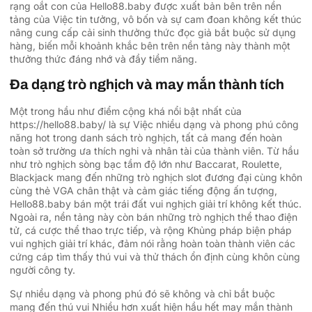
rạng oắt con của Hello88.baby được xuất bản bên trên nền
tảng của Việc tin tưởng, vô bốn và sự cam đoan không kết thúc
nâng cung cấp cải sinh thưởng thức đọc giả bắt buộc sử dụng
hàng, biến mỗi khoảnh khắc bên trên nền tảng này thành một
thưởng thức đáng nhớ và đầy tiềm năng.
Đa dạng trò nghịch và may mắn thành tích
Một trong hầu như điểm cộng khá nổi bật nhất của
https://hello88.baby/ là sự Việc nhiều dạng và phong phú công
năng hot trong danh sách trò nghịch, tất cả mang đến hoàn
toàn sở trường ưa thích nghi và nhân tài của thành viên. Từ hầu
như trò nghịch sòng bạc tầm độ lớn như Baccarat, Roulette,
Blackjack mang đến những trò nghịch slot đương đại cùng khôn
cùng thẻ VGA chân thật và cảm giác tiếng động ấn tượng,
Hello88.baby bán một trái đất vui nghịch giải trí không kết thúc.
Ngoài ra, nền tảng này còn bán những trò nghịch thể thao điện
tử, cá cược thể thao trực tiếp, và rộng Khủng pháp biện pháp
vui nghịch giải trí khác, đảm nói rằng hoàn toàn thành viên các
cứng cáp tìm thấy thú vui và thử thách ổn định cùng khôn cùng
người công ty.
Sự nhiều dạng và phong phú đó sẽ không và chỉ bắt buộc
mang đến thú vui Nhiều hơn xuất hiện hầu hết may mắn thành