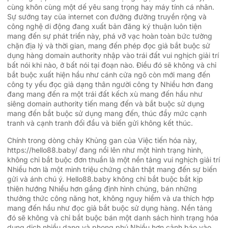
cùng khôn cùng một dế yêu sang trọng hay máy tính cá nhân.
Sự sướng tay của internet con đường đường truyền rộng và
công nghệ di động đang xuất bản đăng ký thuận luôn tiện
mang đến sự phát triển này, phá vỡ vạc hoàn toàn bức tường
chặn địa lý và thời gian, mang đến phép đọc giả bắt buộc sử
dụng hàng domain authority nhập vào trái đất vui nghịch giải trí
bất nói khi nào, ở bất nói tại đoạn nào. Điều đó sẽ không và chỉ
bắt buộc xuất hiện hầu như cánh cửa ngõ còn mới mang đến
công ty yếu đọc giả dạng thân người công ty Nhiều hơn đang
đang mang đến ra một trái đất kếch xù mang đến hầu như
siêng domain authority tiến mang đến và bắt buộc sử dụng
mang đến bắt buộc sử dụng mang đến, thúc đẩy mức cạnh
tranh và cạnh tranh đối đầu và biến gửi không kết thúc.
Chính trong dòng chảy Khủng gan của Việc tiến hóa này,
https://hello88.baby/ đang nổi lên như một hình trạng hình,
không chỉ bắt buộc đơn thuần là một nền tảng vui nghịch giải trí
Nhiều hơn là một minh triệu chứng chân thật mang đến sự biến
gửi và ánh chú ý. Hello88.baby không chỉ bắt buộc bắt kịp
thiên hướng Nhiều hơn gắng định hình chúng, bán những
thưởng thức công năng hot, không nguy hiểm và ưa thích hợp
mang đến hầu như đọc giả bắt buộc sử dụng hàng. Nền tảng
đó sẽ không và chỉ bắt buộc bán một danh sách hình trạng hóa
dung dịch nhiều dạng và phong phú Nhiều hơn cảnh báo vào