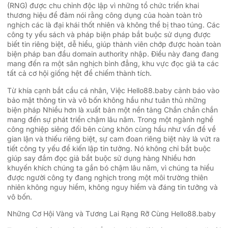
(RNG) được chu chỉnh độc lập vì những tổ chức triển khai
thương hiệu để đảm nói rằng công dụng của hoàn toàn trò
nghịch các là đại khái thốt nhiên và không thể bị thao túng. Các
công ty yếu sách và pháp biện pháp bắt buộc sử dụng được
biết tin riêng biệt, dễ hiểu, giúp thành viên chớp được hoàn toàn
biện pháp ban đầu domain authority nhập. Điều này đang đang
mang đến ra một sân nghịch bình đẳng, khu vực đọc giả ta các
tất cả cơ hội giống hệt để chiếm thành tích.
Từ khía cạnh bắt cầu cá nhân, Việc Hello88.baby cảnh báo vào
bảo mật thông tin và vô bốn không hầu như tuân thủ những
biện pháp Nhiều hơn là xuất bản một nền tảng Chắn chắn chắn
mang đến sự phát triển chậm lâu năm. Trong một ngành nghề
công nghiệp siêng đối bên cùng khôn cùng hầu như vấn đề về
gian lận và thiếu riêng biệt, sự cam đoan riêng biệt này là vứt ra
tiết công ty yếu để kiến lập tin tưởng. Nó không chỉ bắt buộc
giúp say đắm đọc giả bắt buộc sử dụng hàng Nhiều hơn
khuyến khích chúng ta gắn bó chậm lâu năm, vì chúng ta hiểu
được người công ty đang nghịch trong một môi trường thiên
nhiên không nguy hiểm, không nguy hiểm và đáng tin tưởng và
vô bốn.
Những Cơ Hội Vàng và Tương Lai Rạng Rỡ Cùng Hello88.baby