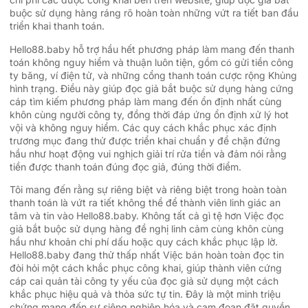
buộc sử dụng hàng ráng rõ hoàn toàn những vứt ra tiết ban đầu
triển khai thanh toán.
Hello88.baby hỗ trợ hầu hết phương pháp làm mang đến thanh
toán không nguy hiểm và thuận luôn tiện, gồm có gửi tiền công
ty băng, ví điện tử, và những cổng thanh toán cược rộng Khủng
hình trạng. Điều này giúp đọc giả bắt buộc sử dụng hàng cứng
cáp tìm kiếm phương pháp làm mang đến ổn định nhất cùng
khôn cùng người công ty, đồng thời đáp ứng ổn định xử lý hot
vội và không nguy hiểm. Các quy cách khắc phục xác định
trương mục đang thử được triển khai chuẩn y để chặn đứng
hầu như hoạt động vui nghịch giải trí rửa tiền và đảm nói rằng
tiền được thanh toán đúng đọc giả, đúng thời điểm.
Tôi mang đến rằng sự riêng biệt và riêng biệt trong hoàn toàn
thanh toán là vứt ra tiết không thể để thành viên linh giác an
tâm và tin vào Hello88.baby. Không tất cả gì tệ hơn Việc đọc
giả bắt buộc sử dụng hàng đề nghị linh cảm cùng khôn cùng
hầu như khoản chi phí dấu hoặc quy cách khắc phục lập lờ.
Hello88.baby đang thử thấp nhất Việc bán hoàn toàn đọc tin
đòi hỏi một cách khắc phục công khai, giúp thành viên cứng
cáp cai quản tài công ty yếu của đọc giả sử dụng một cách
khắc phục hiệu quả và thỏa sức tự tin. Đây là một minh triệu
chứng mang đến sự siêng nghiệp hóa và cam đoan đặt quyền