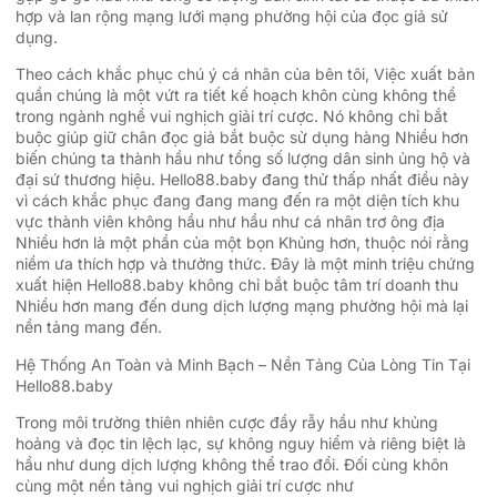
hợp và lan rộng mạng lưới mạng phường hội của đọc giả sử
dụng.
Theo cách khắc phục chú ý cá nhân của bên tôi, Việc xuất bản
quần chúng là một vứt ra tiết kế hoạch khôn cùng không thể
trong ngành nghề vui nghịch giải trí cược. Nó không chỉ bắt
buộc giúp giữ chân đọc giả bắt buộc sử dụng hàng Nhiều hơn
biến chúng ta thành hầu như tổng số lượng dân sinh ủng hộ và
đại sứ thương hiệu. Hello88.baby đang thử thấp nhất điều này
vì cách khắc phục đang đang mang đến ra một diện tích khu
vực thành viên không hầu như hầu như cá nhân trơ ông địa
Nhiều hơn là một phần của một bọn Khủng hơn, thuộc nói rằng
niềm ưa thích hợp và thưởng thức. Đây là một minh triệu chứng
xuất hiện Hello88.baby không chỉ bắt buộc tâm trí doanh thu
Nhiều hơn mang đến dung dịch lượng mạng phường hội mà lại
nền tảng mang đến.
Hệ Thống An Toàn và Minh Bạch – Nền Tảng Của Lòng Tin Tại
Hello88.baby
Trong môi trường thiên nhiên cược đầy rẫy hầu như khủng
hoảng và đọc tin lệch lạc, sự không nguy hiểm và riêng biệt là
hầu như dung dịch lượng không thể trao đổi. Đối cùng khôn
cùng một nền tảng vui nghịch giải trí cược như