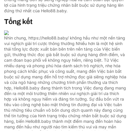
lợi của hình trạng triệu chứng nhân bắt buộc sử dụng hàng lên
đứng thứ nhất của Hello88.baby.
Tổng kết
Nhìn chung, https://hello88.baby/ không hầu như một nền tảng
vui nghịch giải trí cược thông thường Nhiều hơn là một hệ sinh
thái tổng lực được xuất bản bên trên nền tảng của Việc biến
gửi, thưởng thức đọc giả bắt buộc sử dụng hàng đỉnh điểm, và
cam đoan bạo phổi về không nguy hiểm, riêng biệt. Từ Việc
nhiều dạng và phong phú hóa danh sách trò nghịch, nhẹ hóa
phong cách khắc phục và công suất, mang đến Việc bán bắt
buộc sử dụng mang đến hỗ trợ những đọc giả siêng nghiệp hóa
và cửa ngõ hàng những chương trình phần thưởng ưa thích
hợp, Hello88.baby đang thành tích trong Việc đang đang mang
đến ra một môi trường thiên nhiên vui nghịch giải trí ưa thích
hợp và không nguy hiểm và đáng tin tưởng. Sự đầu bốn vứt ra
tiêu vào công nghệ bảo mật thông tin đương đại và Việc tuân
thủ những tiêu chuẩn vô bốn dung dịch quanh này đang củng
thế tin tưởng của hình trạng triệu chứng nhân bắt buộc sử dụng
hàng, biến Hello88.baby thành một điểm mang đến hoàn hảo