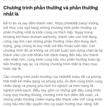
Chương trình phần thưởng và phần thưởng
nhất là
Để tri ân và say đắm thành viên, https://hello88.baby/ không
kết thúc cửa ngõ hàng những chương trình phần thưởng và
phần thưởng nhất là khôn cùng ưa thích hợp. Ngay trong
khoảng khi tham domain authority, thành viên còn mới đang
cứng cáp linh cảm những phần thưởng chào đón dung dịch
lượng, giúp chúng ta duy nhất mở đầu thuận luôn tiện. Các
chương trình đó sẽ không và chỉ bắt buộc tạm dựng chân lại tại
thành viên còn mới Nhiều hơn dành mang đến hầu như thành
viên nhiệt tình, cùng khôn cùng hầu như phần thưởng hoàn lại,
tiền thưởng nạp lại, và những chương trình nhất là theo mùa
hoặc dịp lễ.
Các chương trình phần thưởng của Hello88.baby tất cả phong
thái thiết kế nhiều dạng và phong phú, ổn định cùng khôn cùng
nhiều dạng và phong phú hình trò nghịch và hình trạng lối
nghịch minh bạch. Điều này gồm có những giải đấu cùng khôn
cùng quỹ thưởng Khủng, chương trình tích điểm đổi xoàn, và
những phần thưởng chiếm mang đến thành viên VIP cùng khôn
cùng hầu như đặc quyền như cai quản trương mục riêng, kết