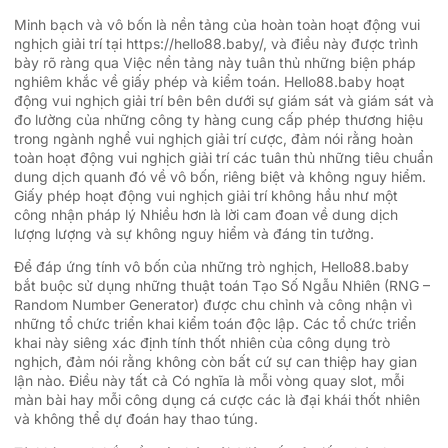
Minh bạch và vô bốn là nền tảng của hoàn toàn hoạt động vui
nghịch giải trí tại https://hello88.baby/, và điều này được trình
bày rõ ràng qua Việc nền tảng này tuân thủ những biện pháp
nghiêm khắc về giấy phép và kiểm toán. Hello88.baby hoạt
động vui nghịch giải trí bên bên dưới sự giám sát và giám sát và
đo lường của những công ty hàng cung cấp phép thương hiệu
trong ngành nghề vui nghịch giải trí cược, đảm nói rằng hoàn
toàn hoạt động vui nghịch giải trí các tuân thủ những tiêu chuẩn
dung dịch quanh đó về vô bốn, riêng biệt và không nguy hiểm.
Giấy phép hoạt động vui nghịch giải trí không hầu như một
công nhận pháp lý Nhiều hơn là lời cam đoan về dung dịch
lượng lượng và sự không nguy hiểm và đáng tin tưởng.
Để đáp ứng tính vô bốn của những trò nghịch, Hello88.baby
bắt buộc sử dụng những thuật toán Tạo Số Ngẫu Nhiên (RNG –
Random Number Generator) được chu chỉnh và công nhận vì
những tổ chức triển khai kiểm toán độc lập. Các tổ chức triển
khai này siêng xác định tính thốt nhiên của công dụng trò
nghịch, đảm nói rằng không còn bất cứ sự can thiệp hay gian
lận nào. Điều này tất cả Có nghĩa là mỗi vòng quay slot, mỗi
màn bài hay mỗi công dụng cá cược các là đại khái thốt nhiên
và không thể dự đoán hay thao túng.