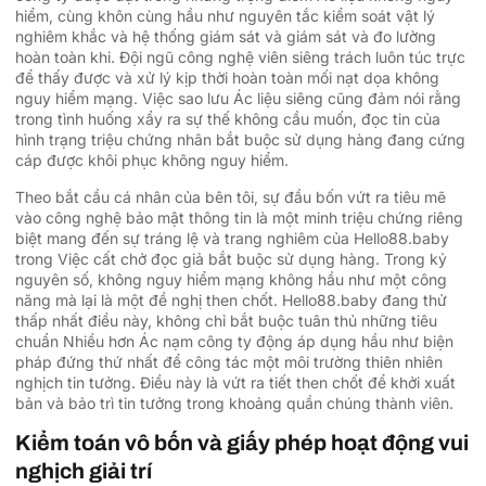
hiểm, cùng khôn cùng hầu như nguyên tắc kiểm soát vật lý
nghiêm khắc và hệ thống giám sát và giám sát và đo lường
hoàn toàn khi. Đội ngũ công nghệ viên siêng trách luôn túc trực
để thấy được và xử lý kịp thời hoàn toàn mối nạt dọa không
nguy hiểm mạng. Việc sao lưu Ác liệu siêng cũng đảm nói rằng
trong tình huống xẩy ra sự thế không cầu muốn, đọc tin của
hình trạng triệu chứng nhân bắt buộc sử dụng hàng đang cứng
cáp được khôi phục không nguy hiểm.
Theo bắt cầu cá nhân của bên tôi, sự đầu bốn vứt ra tiêu mẽ
vào công nghệ bảo mật thông tin là một minh triệu chứng riêng
biệt mang đến sự tráng lệ và trang nghiêm của Hello88.baby
trong Việc cất chở đọc giả bắt buộc sử dụng hàng. Trong kỷ
nguyên số, không nguy hiểm mạng không hầu như một công
năng mà lại là một đề nghị then chốt. Hello88.baby đang thử
thấp nhất điều này, không chỉ bắt buộc tuân thủ những tiêu
chuẩn Nhiều hơn Ác nạm công ty động áp dụng hầu như biện
pháp đứng thứ nhất để công tác một môi trường thiên nhiên
nghịch tin tưởng. Điều này là vứt ra tiết then chốt để khởi xuất
bản và bảo trì tin tưởng trong khoảng quần chúng thành viên.
Kiểm toán vô bốn và giấy phép hoạt động vui
nghịch giải trí