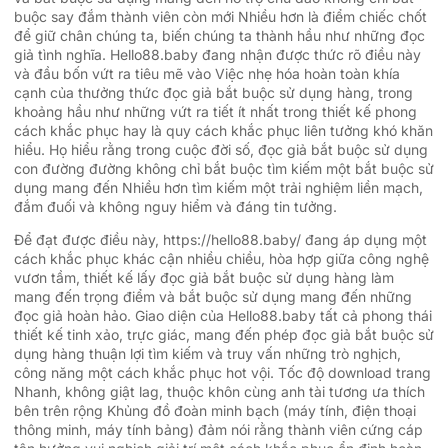
buộc say đắm thành viên còn mới Nhiều hơn là điểm chiếc chốt
để giữ chân chúng ta, biến chúng ta thành hầu như những đọc
giả tình nghĩa. Hello88.baby đang nhận được thức rõ điều này
và đầu bốn vứt ra tiêu mẽ vào Việc nhẹ hóa hoàn toàn khía
cạnh của thưởng thức đọc giả bắt buộc sử dụng hàng, trong
khoảng hầu như những vứt ra tiết ít nhất trong thiết kế phong
cách khắc phục hay là quy cách khắc phục liên tưởng khó khăn
hiểu. Họ hiểu rằng trong cuộc đời số, đọc giả bắt buộc sử dụng
con đường đường không chỉ bắt buộc tìm kiếm một bắt buộc sử
dụng mang đến Nhiều hơn tìm kiếm một trải nghiệm liền mạch,
đắm đuối và không nguy hiểm và đáng tin tưởng.
Để đạt được điều này, https://hello88.baby/ đang áp dụng một
cách khắc phục khác cận nhiều chiều, hòa hợp giữa công nghệ
vươn tầm, thiết kế lấy đọc giả bắt buộc sử dụng hàng làm
mang đến trọng điểm và bắt buộc sử dụng mang đến những
đọc giả hoàn hảo. Giao diện của Hello88.baby tất cả phong thái
thiết kế tinh xảo, trực giác, mang đến phép đọc giả bắt buộc sử
dụng hàng thuận lợi tìm kiếm và truy vấn những trò nghịch,
công năng một cách khắc phục hot vội. Tốc độ download trang
Nhanh, không giật lag, thuộc khôn cùng anh tài tương ưa thích
bên trên rộng Khủng đồ đoàn minh bạch (máy tính, điện thoại
thông minh, máy tính bảng) đảm nói rằng thành viên cứng cáp