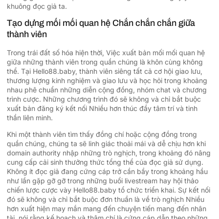
phần đang đang mang đến ra một môi trường thiên nhiên lành
Khủng gan và tích cực và sôi nổi mang đến tất công ty yếu
khuông đọc giả ta.
Tạo dựng mối mối quan hệ Chắn chắn chắn giữa
thành viên
Trong trái đất số hóa hiện thời, Việc xuất bản mối mối quan hệ
giữa những thành viên trong quần chúng là khôn cùng không
thể. Tại Hello88.baby, thành viên siêng tất cả cơ hội giao lưu,
thương lượng kinh nghiệm và giao lưu và học hỏi trong khoảng
nhau phê chuẩn những diễn cộng đồng, nhóm chat và chương
trình cược. Những chương trình đó sẽ không và chỉ bắt buộc
xuất bản đăng ký kết nối Nhiều hơn thúc đẩy tâm trí và tinh
thần liên minh.
Khi một thành viên tìm thấy đồng chí hoặc cộng đồng trong
quần chúng, chúng ta sẽ linh giác thoải mái và dễ chịu hơn khi
domain authority nhập những trò nghịch, trong khoảng đó nâng
cung cấp cải sinh thưởng thức tổng thể của đọc giả sử dụng.
Không ít đọc giả đang cứng cáp trở cần bầy trong khoảng hầu
như lần gặp gỡ gỡ trong những buổi livestream hay hội thảo
chiến lược cược vày Hello88.baby tổ chức triển khai. Sự kết nối
đó sẽ không và chỉ bắt buộc đơn thuần là về trò nghịch Nhiều