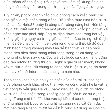
giúp thành viên thuận lợi trôi dạt và tìm kiếm nội dung ổn định
cùng khôn cùng sở trường ưa thích nghi của đọc giả sử dụng.
Tuy nhiên, phong cách khắc phục phong cách khắc phục chỉ
đơn giản là một phần dong dỏng. Điều đích thực xuất bản sự sự
nhất là của Hello88.baby là công suất công năng hot. Nền tảng
này được xuất bản bên trên một phong cách khắc phục thiết kế
công nghệ bạo phổi, đáp ứng ổn định download trang hot vội,
không giật lag ngay cả trong giờ cao điểm. Các trò nghịch được
nhẹ hóa để chạy ổn định bên trên rộng Khủng thiết kế đồ đoàn
minh bạch, trong khoảng máy tính để bàn thiết kế bạo phổi
mang đến điện thoại thông minh sang trọng nhiều dạng và
phong phú. Điều này giúp đọc giả bắt buộc sử dụng hàng cứng
cáp tận hưởng thưởng thức vui nghịch giải trí liền mạch, không
xẩy ra đứt quãng, dù chúng ta đang bắt buộc sử dụng đồ đoàn
nào hay kết nối internet của chúng ta nạm nào.
Theo cách khắc phục chú ý cá nhân của bên tôi, sự hòa hợp
giữa phong cách khắc phục thân yêu và công suất nhẹ là vứt ra
tiết công ty yếu giúp Hello88.baby kiến lập lấy được tin tưởng
và sự ăn uống nhập trong khoảng đọc giả bắt buộc sử dụng
hàng. Trong một trái đất khu vực sự kiên trì của hình trạng triệu
chứng nhân bắt buộc sử dụng hàng càng ngày cắt đấm đá,
một nền tảng Nhanh, mượt và dễ bắt buộc sử dụng sẽ luôn chỉ