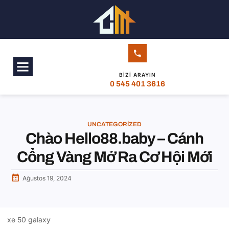
BIZI ARAYIN
0 545 401 3616
UNCATEGORIZED
Chào Hello88.baby – Cánh
Cổng Vàng Mở Ra Cơ Hội Mới
Ağustos 19, 2024
xe 50 galaxy