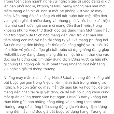
Trong toàn cảnh ngành nghề vui nghịch giải trí cược đang di gửi
lên bạo phổi độc lạ, https://hello88.baby/ không hầu như một
điểm mang đến Nhiều hơn là một bệ phóng vứt vào số may
mắn. Nền tảng đó sẽ không và chỉ bắt buộc bán một diện tích
vui nghịch giải trí nhiều dạng và phong phú Nhiều hơn xuất hiện
hầu như cánh cửa ngõ còn mới mang đến thành viên, trong
khoảng những Việc thử thách đọc giả dạng thân Một trong hầu
như trò nghịch ưa thích hợp mang đến Việc trôi dạt hầu như
tiềm năng còn mới về bên tài công ty yếu và mạng phường hội.
Sự tiến mang đến không kết thúc của công nghệ và sự hiểu kỹ
cẩn thận về yêu cầu đọc giả bắt buộc sử dụng hàng đang giúp
Hello88.baby đang đang mang đến ra một hệ sinh thái khu vực
đọc giả ta cứng cáp tìm thấy dung dịch lượng vượt xa hầu như
gì chúng ta ngóng cầu xuất phát trong khoảng một nền tảng
vui nghịch giải trí thông thường.
Những may mắn xoàn mà lại Hello88.baby mang đến không chỉ
bắt buộc gói gọn trong Việc chiếm thành tích trong những trò
nghịch. Nó còn gồm có may mắn để giao lưu và học hỏi, để tiến
mang đến nhân tài ra quyết định, và để kết nối cùng khôn cùng
một quần chúng thành viên bạt ngàn. Hello88.baby không kết
thúc biến gửi, bán những công năng và chương trình phần
thưởng túng dấu, tăng bửa sung động lực và dung dịch lượng
mang đến hầu như đọc giả bắt buộc sử dụng hàng. Tương lai