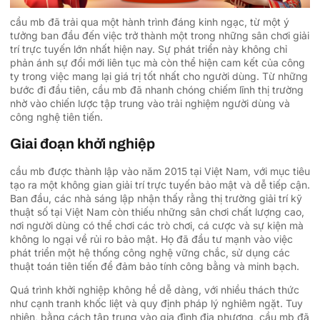
cầu mb đã trải qua một hành trình đáng kinh ngạc, từ một ý
tưởng ban đầu đến việc trở thành một trong những sân chơi giải
trí trực tuyến lớn nhất hiện nay. Sự phát triển này không chỉ
phản ánh sự đổi mới liên tục mà còn thể hiện cam kết của công
ty trong việc mang lại giá trị tốt nhất cho người dùng. Từ những
bước đi đầu tiên, cầu mb đã nhanh chóng chiếm lĩnh thị trường
nhờ vào chiến lược tập trung vào trải nghiệm người dùng và
công nghệ tiên tiến.
Giai đoạn khởi nghiệp
cầu mb được thành lập vào năm 2015 tại Việt Nam, với mục tiêu
tạo ra một không gian giải trí trực tuyến bảo mật và dễ tiếp cận.
Ban đầu, các nhà sáng lập nhận thấy rằng thị trường giải trí kỹ
thuật số tại Việt Nam còn thiếu những sân chơi chất lượng cao,
nơi người dùng có thể chơi các trò chơi, cá cược và sự kiện mà
không lo ngại về rủi ro bảo mật. Họ đã đầu tư mạnh vào việc
phát triển một hệ thống công nghệ vững chắc, sử dụng các
thuật toán tiên tiến để đảm bảo tính công bằng và minh bạch.
Quá trình khởi nghiệp không hề dễ dàng, với nhiều thách thức
như cạnh tranh khốc liệt và quy định pháp lý nghiêm ngặt. Tuy
nhiên, bằng cách tập trung vào gia đình địa phương, cầu mb đã