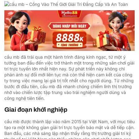
cầu mb đã trải qua một hành trình đáng kinh ngạc, từ một ý
tưởng ban đầu đến việc trở thành một trong những sân chơi giải
trí trực tuyến lớn nhất hiện nay. Sự phát triển này không chỉ
phản ánh sự đổi mới liên tục mà còn thể hiện cam kết của công
ty trong việc mang lại giá trị tốt nhất cho người dùng. Từ những
bước đi đầu tiên, cầu mb đã nhanh chóng chiếm lĩnh thị trường
nhờ vào chiến lược tập trung vào trải nghiệm người dùng và
công nghệ tiên tiến.
Giai đoạn khởi nghiệp
cầu mb được thành lập vào năm 2015 tại Việt Nam, với mục tiêu
tạo ra một không gian giải trí trực tuyến bảo mật và dễ tiếp cận.
Ban đầu, các nhà sáng lập nhận thấy rằng thị trường giải trí kỹ