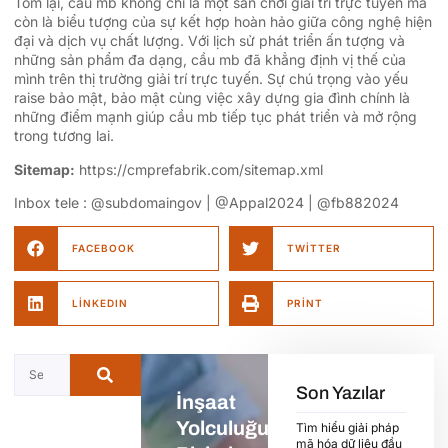
Tóm lại, cầu mb không chỉ là một sân chơi giải trí trực tuyến mà
còn là biểu tượng của sự kết hợp hoàn hảo giữa công nghệ hiện
đại và dịch vụ chất lượng. Với lịch sử phát triển ấn tượng và
những sản phẩm đa dạng, cầu mb đã khẳng định vị thế của
mình trên thị trường giải trí trực tuyến. Sự chú trọng vào yếu
raise bảo mật, bảo mật cùng việc xây dựng gia đình chính là
những điểm mạnh giúp cầu mb tiếp tục phát triển và mở rộng
trong tương lai.
Sitemap:
https://cmprefabrik.com/sitemap.xml
Inbox tele : @subdomaingov | @Appal2024 | @fb882024
FACEBOOK
TWITTER
LINKEDIN
PRINT
Son Yazılar
İnşaat
Yolculuğunuza
Tìm hiểu giải pháp
mã hóa dữ liệu đầu