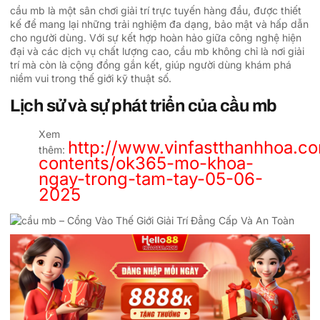
cầu mb là một sân chơi giải trí trực tuyến hàng đầu, được thiết
kế để mang lại những trải nghiệm đa dạng, bảo mật và hấp dẫn
cho người dùng. Với sự kết hợp hoàn hảo giữa công nghệ hiện
đại và các dịch vụ chất lượng cao, cầu mb không chỉ là nơi giải
trí mà còn là cộng đồng gắn kết, giúp người dùng khám phá
niềm vui trong thế giới kỹ thuật số.
Lịch sử và sự phát triển của cầu mb
Xem
http://www.vinfastthanhhoa.c
thêm:
contents/ok365-mo-khoa-
ngay-trong-tam-tay-05-06-
2025