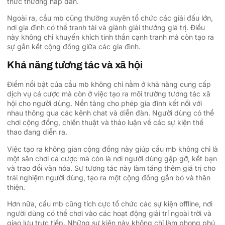
thức thưởng hấp dẫn.
Ngoài ra, cầu mb cũng thường xuyên tổ chức các giải đấu lớn,
nơi gia đình có thể tranh tài và giành giải thưởng giá trị. Điều
này không chỉ khuyến khích tinh thần cạnh tranh mà còn tạo ra
sự gắn kết cộng đồng giữa các gia đình.
Khả năng tương tác và xã hội
Điểm nổi bật của cầu mb không chỉ nằm ở khả năng cung cấp
dịch vụ cá cược mà còn ở việc tạo ra môi trường tương tác xã
hội cho người dùng. Nền tảng cho phép gia đình kết nối với
nhau thông qua các kênh chat và diễn đàn. Người dùng có thể
chơi cộng đồng, chiến thuật và thảo luận về các sự kiện thể
thao đang diễn ra.
Việc tạo ra không gian cộng đồng này giúp cầu mb không chỉ là
một sân chơi cá cược mà còn là nơi người dùng gặp gỡ, kết bạn
và trao đổi văn hóa. Sự tương tác này làm tăng thêm giá trị cho
trải nghiệm người dùng, tạo ra một cộng đồng gắn bó và thân
thiện.
Hơn nữa, cầu mb cũng tích cực tổ chức các sự kiện offline, nơi
người dùng có thể chơi vào các hoạt động giải trí ngoài trời và
giao lưu trực tiếp. Những sự kiện này không chỉ làm phong phú