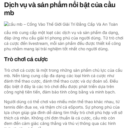
Dịch vụ và sản phẩm nổi bật của cầu
mb
cầu mb cung cấp một loạt các dịch vụ và sản phẩm đa dạng,
đáp ứng nhu cầu giải trí phong phú của người dùng. Từ trò chơi
cá cược đến livestream, mỗi sản phẩm đều được thiết kế công
phu nhằm mang lại trải nghiệm tốt nhất cho người dùng.
Trò chơi cá cược
Trò chơi cá cược là một trong những sản phẩm chủ lực của cầu
mb. Nền tảng cung cấp đa dạng các loại hình cá cược như
đánh thể thao cược, đánh thể thao cược và dự đoán số. Điều
đặc biệt ở đây là các trò chơi đều được phát triển dựa trên
công nghệ tiên tiến, đảm bảo tính công bằng và minh bạch.
Người dùng có thể chơi vào nhiều môn thể thao khác nhau, từ
tennis đến đua xe, và thậm chí cả eSports. Sự phong phú của
lựa chọn giúp gia đình dễ dàng tìm thấy trò chơi phù hợp với sở
thích cá nhân. Không chỉ đơn thuần là cá cược, cầu mb còn
đem đến cảm giác căng thẳng và thú vị thông qua các hình