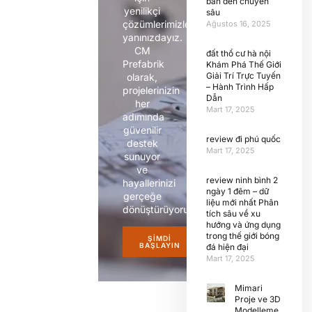
bản đến chuyên
yenilikçi
sâu
çözümlerimizle
Ağustos 16, 2025
yanınızdayız.
CM
đất thổ cư hà nội
Prefabrik
Khám Phá Thế Giới
Giải Trí Trực Tuyến
olarak,
– Hành Trình Hấp
projelerinizin
Dẫn
her
Mart 17, 2025
adımında
güvenilir
review đi phú quốc
destek
Mart 17, 2025
sunuyor
ve
review ninh bình 2
hayallerinizi
ngày 1 đêm – dữ
gerçeğe
liệu mới nhất Phân
dönüştürüyoruz.
tích sâu về xu
hướng và ứng dụng
trong thế giới bóng
ŞIMDI
BAŞLAYIN
đá hiện đại
Mart 17, 2025
Mimari
Proje ve 3D
Modelleme