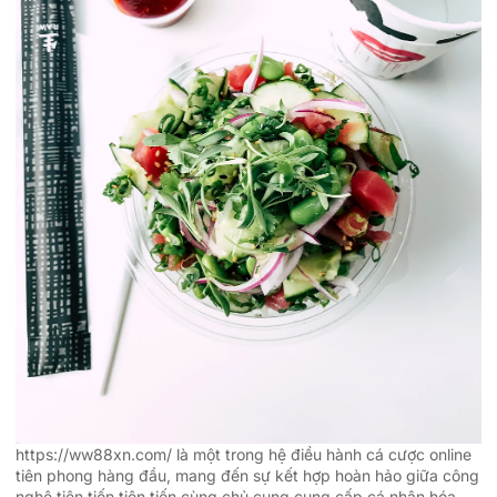
https://ww88xn.com/ là một trong hệ điều hành cá cược online
tiên phong hàng đầu, mang đến sự kết hợp hoàn hảo giữa công
nghệ tiên tiến tiên tiến cùng chủ cung cung cấp cá nhân hóa.