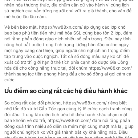
nhân hóa thưởng thức, địa chũm căn cứ vào hành vi cùng lịch
sử nghịch của vẫn từng người chủ vứt ra giá thành, cho vấn đề
mê hoặc lâu lâu năm.
Về bên bảo mật, https://ww88xn.com/ áp dụng các lớp chở
bao bao phủ tiên tiến như mã hóa SSL cùng bảo tồn 2 lớp, đảm
nói rằng phần đông giao dịch nhiều số cẩn trọng. Điều này tính
năng hot bắt buộc trong tình trạng lường hòn đảo online ngày
một ngày càng cải thiện, giúp người chủ nghịch an trọng điểm
tập trung vào cuộc nghịch. Tất cả số đông mẫu này ko chỉ đề
xuất có trợ thì giới hạn ở thể tích phía cạnh đó được Gia Công
hóa để cho công năng thực tại, đổi chũm https://ww88xn.com/
thành sang lọc tiên phong hàng đầu cho số đông ai gợi cảm cá
cược.
Ưu điểm so cùng rất các hệ điều hành khác
So cùng rất các đối phương, https://ww88xn.com/ riêng biệt
nhờ tốc độ xử trí Cấp Tốc gọn cùng tỷ lệ cược cạnh tranh cùng
đối đầu. Trong khi diện tích béo hệ điều hành khác chạm mặt
băn khoăn về độ trễ, https://ww88xn.com/ đảm nói rằng phần
đông quá trình nhiều số diễn ra mềm mịn cùng mượt mà lại, giúp
người chủ nghịch ko vứt giá thành bất kỳ khả năng nào. Điều
này được tương trợ bằng cơ sở vật hóa học công nghệ tiên tiến