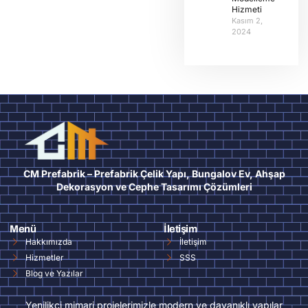
Hizmeti
Kasım 2,
2024
CM Prefabrik – Prefabrik Çelik Yapı, Bungalov Ev, Ahşap
Dekorasyon ve Cephe Tasarımı Çözümleri
Menü
İletişim
Hakkımızda
İletişim
Hizmetler
SSS
Blog ve Yazılar
Yenilikçi mimari projelerimizle modern ve dayanıklı yapılar