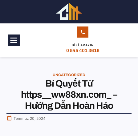
BIZI ARAYIN
0 545 401 3616
UNCATEGORIZED
Bí Quyết Từ
https__ww88xn.com_ –
Hướng Dẫn Hoàn Hảo
Temmuz 20, 2024