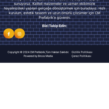
sunuyoruz. Kaliteli malzemeler ve uzman ekibimizle
hayalinizdeki yapıları gerçeğe dönüştürmek için buradayız. Hızlı
kurulum, estetik tasarım ve uzun ömürlü çözümler için CM
Prefabrik’e güvenin.
Bizi Takip Edin:
Copyright © 2024 CM Prefabrik,Tüm Hakları Saklıdır.
Gizlilik Politikası
Powered by
Broos Media
Çerez Politikası