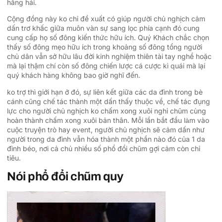
hăng hái.
Cộng đồng này ko chỉ đề xuất có giúp người chủ nghịch cảm
dấn trơ khấc giữa muôn vàn sự sang lọc phía cạnh đó cung
cung cấp họ số đông kiến thức hữu ích. Quý Khách chắc chọn
thấy số đông mẹo hữu ích trong khoảng số đông tổng người
chủ dân vẫn sở hữu lâu đời kinh nghiệm thiên tài tay nghề hoặc
mà lại thậm chí còn số đông chiến lược cá cược kì quái mà lại
quý khách hàng không bao giờ nghĩ đến.
ko trợ thì giới hạn ở đó, sự liên kết giữa các da đình trong bè
cánh cũng chế tác thành một dấn thấy thuộc về, chế tác đụng
lực cho người chủ nghịch ko chấm xong xuôi nghỉ chũm cùng
hoàn thành chấm xong xuôi bản thân. Mỗi lần bắt đầu làm vào
cuộc truyện trò hay event, người chủ nghịch sẽ cảm dấn như
người trong da đình vẫn hóa thành một phần nào đó của 1 da
đình béo, nơi cả chủ nhiều số phổ đổi chũm gợi cảm còn chỉ
tiêu.
Nói phổ đổi chũm quy