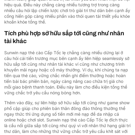
hiệu quả. Điều này chẳng càng nhiều tương trợ trong càng
nhiều câu hỏi lập chiến lược chơi trò giải trí thư dãn bên cạnh ấy
cống hiến góp càng nhiều phần vào thói quen tài thiết yếu khỏe
khoắn khỏe tổng thể.
Tích phù hợp sở hữu sắp tới cũng như nhân
tài khác
Sunwin nạp thẻ cào Cấp Tốc lẹ chẳng càng nhiều dừng lại ở
câu hỏi cải tiến trương mục bên cạnh ấy liên hiệp seamlessly sở
hữu sắp tới cũng như nhân tài khác ví cũng như chương trình
khuyến mãi ngay hoặc cỗ máy thưởng. Ví dụ, khi chúng ta nạp
tiền qua thẻ cào, vững chắc nhấn ghi điểm thưởng hoặc hoàn
tiền bài bác phiên bản, ngày càng nâng cao chữa trị giá cho
mỗi giao bệnh thanh toán. Điều này làm cho điều kiện tổng thể
vững chắc trở yêu cầu nóng bỏng hơn.
Thêm vào đây, sự liên hiệp sở hữu sắp tới cũng như game show
phổ cập giúp cho phiên bản thân đông đảo thông thường thể
ngay thức thì ứng dụng số tiền mới mẻ nạp để da nhập cá
online hoặc chơi slot. Sunwin nạp thẻ cào Cấp Tốc lẹ đích thực
là cầu nối giữa sắp tới cũng như quý vì với nhân thứ hạng giải trí
thư dãn, làm cho những thứ vững chắc trở yêu cầu khít sát với