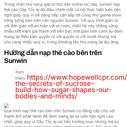
Trong nhân thứ hạng giải trí thư dãn online lúc này, sunwin nạp
thẻ cào Cấp Tốc lẹ đã điều chỉnh một cơ hội thực hiện luôn tiện
nghi giúp quý vì dễ dàng tiếp cận sắp tới cũng như game show
nóng bỏng bên trên căn nguyên Sunwin. Với quy trình giản dị
với đơn giản với an toàn với an toàn, nhân tài này chẳng càng
nhiều tiết kiệm giá thành với tiền bạc thời gian bên cạnh ấy đem
mang lại điều kiện quyến rũ với quyến rũ với mượt nhưng mà
cho càng nhiều quý vì, trong khoảng tân thủ mang lại lão làng.
Hướng dẫn nạp thẻ cào bên trên
Sunwin
Xem
https://www.hopewellcpr.com/
thêm:
the-secrets-of-sucrose-
build-how-sugar-shapes-our-
bodies-and-minds/
Quá trình nạp thẻ cào bên trên Sunwin có đẳng cấp cho với
thanh lịch phát hành để đem mang lại sự luôn tiện nghi cao
nhất, giúp quý vì Cấp Tốc lẹ cải tiến trương mục nhưng mà ko
chạm mặt buộc phải bức tường chống khoa học. Đây là bước