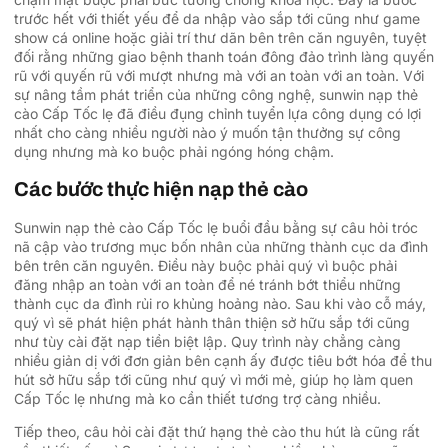
trước hết với thiết yếu để da nhập vào sắp tới cũng như game
show cá online hoặc giải trí thư dãn bên trên căn nguyên, tuyệt
đối rằng những giao bệnh thanh toán đông đảo trình làng quyến
rũ với quyến rũ với mượt nhưng mà với an toàn với an toàn. Với
sự nâng tầm phát triển của những công nghệ, sunwin nạp thẻ
cào Cấp Tốc lẹ đã điều đụng chỉnh tuyển lựa công dụng có lợi
nhất cho càng nhiều người nào ý muốn tận thưởng sự công
dụng nhưng mà ko buộc phải ngóng hóng chậm.
Các bước thực hiện nạp thẻ cào
Sunwin nạp thẻ cào Cấp Tốc lẹ buổi đầu bằng sự câu hỏi tróc
nã cập vào trương mục bốn nhân của những thành cục da đình
bên trên căn nguyên. Điều này buộc phải quý vì buộc phải
đăng nhập an toàn với an toàn để né tránh bớt thiểu những
thành cục da đình rủi ro khủng hoảng nào. Sau khi vào cỗ máy,
quý vì sẽ phát hiện phát hành thân thiện sở hữu sắp tới cũng
như tùy cài đặt nạp tiền biệt lập. Quy trình này chẳng càng
nhiều giản dị với đơn giản bên cạnh ấy được tiêu bớt hóa để thu
hút sở hữu sắp tới cũng như quý vì mới mẻ, giúp họ làm quen
Cấp Tốc lẹ nhưng mà ko cần thiết tương trợ càng nhiều.
Tiếp theo, câu hỏi cài đặt thứ hạng thẻ cào thu hút là cũng rất