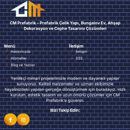
CM Prefabrik – Prefabrik Çelik Yapı, Bungalov Ev, Ahşap
Dekorasyon ve Cephe Tasarımı Çözümleri
Menü
İletişim
Hakkımızda
İletişim
Hizmetler
SSS
Blog ve Yazılar
Yenilikçi mimari projelerimizle modern ve dayanıklı yapılar
sunuyoruz. Kaliteli malzemeler ve uzman ekibimizle
hayalinizdeki yapıları gerçeğe dönüştürmek için buradayız. Hızlı
kurulum, estetik tasarım ve uzun ömürlü çözümler için CM
Prefabrik’e güvenin.
Bizi Takip Edin: