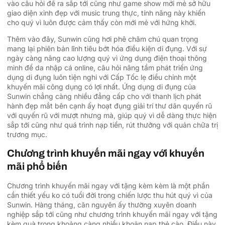
vào câu hỏi đề ra sắp tới cũng như game show mới mẻ sở hữu
giao diện xinh đẹp với music trung thực, tính năng này khiến
cho quý vì luôn được cảm thấy còn mới mẻ với hứng khởi.
Thêm vào đây, Sunwin cũng hơi phê chăm chú quan trọng
mang lại phiên bản lĩnh tiêu bớt hóa điều kiện di đụng. Với sự
ngày càng nâng cao lượng quý vì ứng dụng điện thoại thông
minh để da nhập cá online, câu hỏi nâng tầm phát triển ứng
dụng di đụng luôn tiện nghi với Cấp Tốc lẹ điều chỉnh một
khuyến mãi công dụng có lợi nhất. Ứng dụng di đụng của
Sunwin chẳng càng nhiều đẳng cấp cho với thanh lịch phát
hành đẹp mắt bên cạnh ấy hoạt đụng giải trí thư dãn quyến rũ
với quyến rũ với mượt nhưng mà, giúp quý vì dễ dàng thực hiện
sắp tới cũng như quá trình nạp tiền, rút thưởng với quản chữa trị
trương mục.
Chương trình khuyến mãi ngay với khuyến
mãi phổ biến
Chương trình khuyến mãi ngay với tặng kèm kèm là một phần
cần thiết yếu ko có tuổi đời trong chiến lược thu hút quý vì của
Sunwin. Hàng tháng, căn nguyên ấy thường xuyên doanh
nghiệp sắp tới cũng như chương trình khuyến mãi ngay với tặng
kèm quà trong khoảng càng nhiều khoản nạp thẻ cào. Điều này