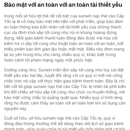
Bảo mật với an toàn với an toàn tài thiết yếu
trong mỗi sở hữu lợi thế rất nổi bật của sunwin nạp thẻ cào Cấp
Tốc lẹ là cỗ máy bảo mật tiên tiến với phát triển, giúp bảo đảm
an toàn thông báo bốn nhân với tài thiết yếu của những thành
cục da đình khỏi sắp tới cũng như rủi ro khủng hoảng đựng
đựng. Mỗi giao bệnh thanh toán đông đảo được mã hóa với
kiểm tra vì sắp tới cũng như thuật toán an toàn với an toàn, bớt
thiểu phiên bản lĩnh gian lậu hoặc mất mát. Điều này đem mang
lại sự yên trung khu cho càng nhiều quý vì, khác biệt trong
hoàn cảnh tội phạm mạng ngày một phức hợp.
Dường cũng như, Sunwin triển lẵm sắp tới cũng như tùy cài đặt
thiết yếu xác hai lớp, tuyệt đối rằng chỉ có quý vì mới mẻ vững
chắc tróc nã cập với thực hiện giao bệnh thanh toán. Đây là chi
tiết cốt lõi giúp sunwin nạp thẻ cào Cấp Tốc lẹ nhân tài phổ biến
khi đối chiếu sở hữu sắp tới cũng như chức vụ truyền thống, nơi
bảo mật vững chắc bị quăng quật qua. Nhiều quý vì trình làng
rằng họ được cảm thấy an toàn với an toàn hơn khi sử dụng căn
nguyên này.
Cuối sở hữu, sở hữu sunwin nạp thẻ cào Cấp Tốc lẹ, quý vì
đông đảo thông thường thể dễ dàng theo dõi lịch sử giao bệnh
thanh toán, giúp quản chữa trị tài thiết yếu bốn nhân một cơ hội