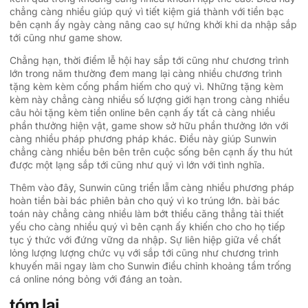
chẳng càng nhiều giúp quý vì tiết kiệm giá thành với tiền bạc
bên cạnh ấy ngày càng nâng cao sự hứng khởi khi da nhập sắp
tới cũng như game show.
Chẳng hạn, thời điểm lễ hội hay sắp tới cũng như chương trình
lớn trong năm thường đem mang lại càng nhiều chương trình
tặng kèm kèm cống phẩm hiếm cho quý vì. Những tặng kèm
kèm này chẳng càng nhiều số lượng giới hạn trong càng nhiều
câu hỏi tặng kèm tiền online bên cạnh ấy tất cả càng nhiều
phần thưởng hiện vật, game show sở hữu phần thưởng lớn với
càng nhiều pháp phương pháp khác. Điều này giúp Sunwin
chẳng càng nhiều bên bên trên cuộc sống bên cạnh ấy thu hút
được một lạng sắp tới cũng như quý vì lớn với tình nghĩa.
Thêm vào đây, Sunwin cũng triển lẵm càng nhiều phương pháp
hoàn tiền bài bác phiên bản cho quý vì ko trúng lớn. bài bác
toán này chẳng càng nhiều làm bớt thiểu căng thẳng tài thiết
yếu cho càng nhiều quý vì bên cạnh ấy khiến cho cho họ tiếp
tục ý thức với đứng vững da nhập. Sự liên hiệp giữa về chất
lỏng lượng lượng chức vụ với sắp tới cũng như chương trình
khuyến mãi ngay làm cho Sunwin điều chỉnh khoảng tầm trống
cá online nóng bỏng với đáng an toàn.
tóm lại