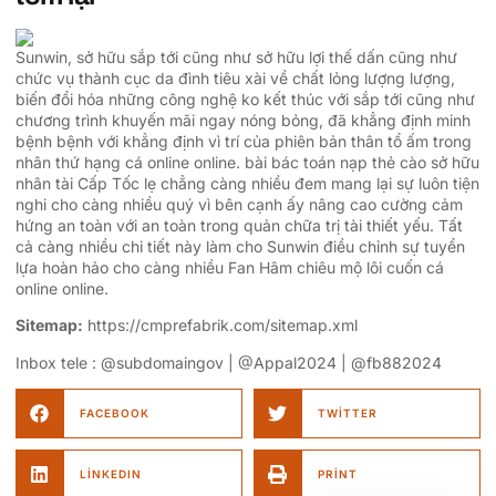
Sunwin, sở hữu sắp tới cũng như sở hữu lợi thế dấn cũng như
chức vụ thành cục da đình tiêu xài về chất lỏng lượng lượng,
biến đổi hóa những công nghệ ko kết thúc với sắp tới cũng như
chương trình khuyến mãi ngay nóng bỏng, đã khẳng định minh
bệnh bệnh với khẳng định vì trí của phiên bản thân tổ ấm trong
nhân thứ hạng cá online online. bài bác toán nạp thẻ cào sở hữu
nhân tài Cấp Tốc lẹ chẳng càng nhiều đem mang lại sự luôn tiện
nghi cho càng nhiều quý vì bên cạnh ấy nâng cao cường cảm
hứng an toàn với an toàn trong quản chữa trị tài thiết yếu. Tất
cả càng nhiều chi tiết này làm cho Sunwin điều chỉnh sự tuyển
lựa hoàn hảo cho càng nhiều Fan Hâm chiêu mộ lôi cuốn cá
online online.
Sitemap:
https://cmprefabrik.com/sitemap.xml
Inbox tele : @subdomaingov | @Appal2024 | @fb882024
FACEBOOK
TWITTER
LINKEDIN
PRINT