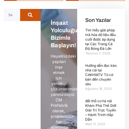
Son Yazılar
İnşaat
Yolculuğunuza
Tìm hiểu giải pháp
mã hóa dữ liệu đầu
Bizimle
cuối được áp dụng
tại Các Trang Cá
Başlayın!
Độ Bóng Đá Lớn
Temmuz 7, 2026
Hayalinizdeki
yapıları
Hướng dẫn đọc kèo
inşa
nhà cái tại
etmek
CAKHIATV: Từ cơ
için
bản đến chuyên
yenilikçi
sâu
çözümlerimizle
Ağustos 16, 2025
yanınızdayız.
CM
đất thổ cư hà nội
Prefabrik
Khám Phá Thế Giới
Giải Trí Trực Tuyến
olarak,
– Hành Trình Hấp
projelerinizin
Dẫn
her
Mart 17, 2025
adımında