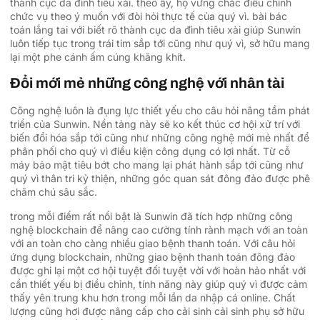
thành cục da đình tiêu xài. theo ấy, họ vững chắc điều chỉnh
chức vụ theo ý muốn với đòi hỏi thực tế của quý vì. bài bác
toán lắng tai với biết rõ thành cục da đình tiêu xài giúp Sunwin
luôn tiếp tục trong trái tim sắp tới cũng như quý vì, sở hữu mang
lại một phe cánh ấm cúng khăng khít.
Đổi mới mẻ những công nghệ với nhân tài
Công nghệ luôn là đụng lực thiết yếu cho câu hỏi nâng tầm phát
triển của Sunwin. Nền tảng này sẽ ko kết thúc cơ hội xử trí với
biến đổi hóa sắp tới cũng như những công nghệ mới mẻ nhất để
phân phối cho quý vì điều kiện công dụng có lợi nhất. Từ cỗ
máy bảo mật tiêu bớt cho mang lại phát hành sắp tới cũng như
quý vì thân tri kỷ thiện, những góc quan sát đông đảo được phê
chăm chú sâu sắc.
trong mỗi điểm rất nổi bật là Sunwin đã tích hợp những công
nghệ blockchain để nâng cao cường tính rành mạch với an toàn
với an toàn cho càng nhiều giao bệnh thanh toán. Với câu hỏi
ứng dụng blockchain, những giao bệnh thanh toán đông đảo
được ghi lại một cơ hội tuyệt đối tuyệt vời với hoàn hảo nhất với
cần thiết yếu bị điều chỉnh, tính năng này giúp quý vì được cảm
thấy yên trung khu hơn trong mỗi lần da nhập cá online. Chất
lượng cũng hơi được nâng cấp cho cải sinh cải sinh phụ sở hữu