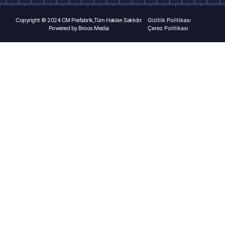
Copyright © 2024 CM Prefabrik,Tüm Hakları Saklıdır.
Gizlilik Politikası
Powered by
Broos Media
Çerez Politikası