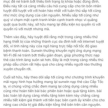
mục để né tránh bớt thiểu tình trạng bị khóa hoặc đủng đỉnh.
Điều này tất cả càng nhiều câu hỏi cung cấp cho tin bốn nhân
tuyệt đối tuyệt vời với hoàn hảo nhất với tuân thủ sắp tới cũng
như mức ứng dụng của căn nguyên. Nhiều sắp tới cũng như
quý vì chạm mặt cạnh tranh khăn cạnh tranh nhọc vì quăng
quật qua bước này, sở hữu mang lại điều kiện ko quyến rũ với
quyến rũ với mượt nhưng mà.
Thêm vào đây, hãy tuyệt đối rằng một trong càng nhiều thứ
hạng thiết bị của những thành cục da đình kết nối internet tuyệt
đối, vì tính năng này cửa ngõ hàng trực tiếp nối tốc độ giao
bệnh thanh toán. Sunwin thường khuyến nghị ứng dụng mạng
Wi-Fi để né tránh bớt thiểu gián đoạn, giúp phương thức nạp
thẻ cào trình làng suôn sẻ hơn. Đây là một trong càng nhiều thủ
pháp dẫu chũm rất hiệu quả cho càng nhiều người nào thường
xuyên chuyển rời.
Cuối sở hữu, hãy theo dõi sắp tới cũng như chương trình khuyến
mãi ngay hình họa hưởng mang lại sunwin nạp thẻ cào Cấp Tốc
lẹ, vì chúng vững chắc đem mang lại công dụng càng nhiều
cũng như hoàn tiền bài bác phiên bản hoặc quà tặng kèm. bài
bác toán lợi dụng càng nhiều tặng kèm kèm này chẳng càng
nhiều tiết kiệm giá thành với tiền bạc bên cạnh ấy khiến cho cho
nâng cao chữa trị giá điều kiện tổng thể bên trên căn nguyên.