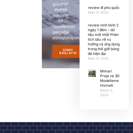
güvenilir
review đi phú quốc
destek
Mart 17, 2025
sunuyor
ve
review ninh bình 2
hayallerinizi
ngày 1 đêm – dữ
gerçeğe
liệu mới nhất Phân
dönüştürüyoruz.
tích sâu về xu
hướng và ứng dụng
trong thế giới bóng
ŞIMDI
BAŞLAYIN
đá hiện đại
Mart 17, 2025
Mimari
Proje ve 3D
Modelleme
Hizmeti
Kasım 2,
2024