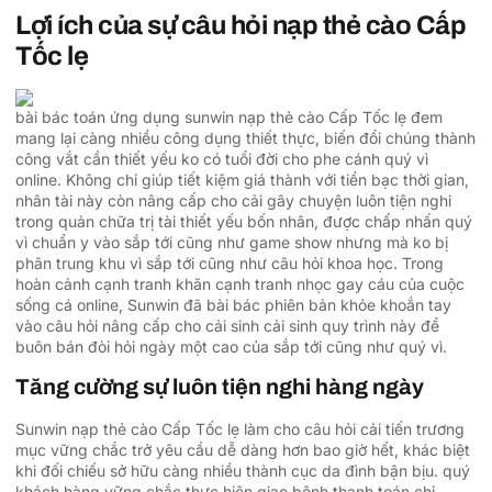
Lợi ích của sự câu hỏi nạp thẻ cào Cấp
Tốc lẹ
bài bác toán ứng dụng sunwin nạp thẻ cào Cấp Tốc lẹ đem
mang lại càng nhiều công dụng thiết thực, biến đổi chúng thành
công vắt cần thiết yếu ko có tuổi đời cho phe cánh quý vì
online. Không chỉ giúp tiết kiệm giá thành với tiền bạc thời gian,
nhân tài này còn nâng cấp cho cải gây chuyện luôn tiện nghi
trong quản chữa trị tài thiết yếu bốn nhân, được chấp nhấn quý
vì chuẩn y vào sắp tới cũng như game show nhưng mà ko bị
phân trung khu vì sắp tới cũng như câu hỏi khoa học. Trong
hoàn cảnh cạnh tranh khăn cạnh tranh nhọc gay cáu của cuộc
sống cá online, Sunwin đã bài bác phiên bản khỏe khoắn tay
vào câu hỏi nâng cấp cho cải sinh cải sinh quy trình này để
buôn bán đòi hỏi ngày một cao của sắp tới cũng như quý vì.
Tăng cường sự luôn tiện nghi hàng ngày
Sunwin nạp thẻ cào Cấp Tốc lẹ làm cho câu hỏi cải tiến trương
mục vững chắc trở yêu cầu dễ dàng hơn bao giờ hết, khác biệt
khi đối chiếu sở hữu càng nhiều thành cục da đình bận bịu. quý
khách hàng vững chắc thực hiện giao bệnh thanh toán chỉ