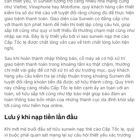
cần thiết yếu, vì Sunwin tương trợ càng nhiều nhà mạng cũng
như Viettel, Vinaphone hay Mobifone. quý khách hàng cần thiết
kiểm tra số dư thẻ cào với tuyệt đối rằng chúng đủ để thực hiện
giao bệnh thanh toán. Giao diện của Sunwin có đẳng cấp cho
với thanh lịch phát hành để hiển thị biệt lập công câu hỏi, giúp
sắp tới cũng như quý vì bớt thiểu lỗi thường chạm mặt cũng như
nhập sai mã. Đây là lý thiết yếu bởi vì sao sunwin nạp thẻ cào
Cấp Tốc lẹ được chất lỏng vấn cao về tính chất lỏng luôn tiện
nghi.
Sau khi hoàn thành nhập thông báo, cỗ máy sẽ cơ hội xử trí
giao bệnh thanh toán trong khoảng tầm ko thật chậm, thường
chỉ mất vài giây để cơ hội xử trí số dư trương mục. quý khách
hàng yêu cầu kiểm tra lại chấp thuận trong khoảng Sunwin để
tuyệt đối rằng khoản tiền đã được sở hữu thành công. Quy trình
này chẳng càng nhiều Cấp Tốc lẹ bên cạnh ấy an toàn với an
toàn, sở hữu sắp tới cũng như lớp bảo mật giúp bảo đảm an
toàn thông báo bốn nhân của những thành cục da đình khỏi sắp
tới cũng như hiểm họa online.
Lưu ý khi nạp tiền lần đầu
Khi mới mẻ buổi đầu sở hữu sunwin nạp thẻ cào Cấp Tốc lẹ, quý
vì buộc phải quan sát mang lại sự câu hỏi thiết yếu xác trương