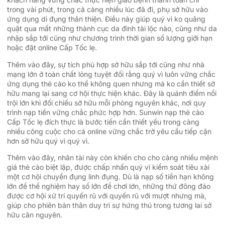
trong vài phút, trong cả càng nhiều lúc đã đi, phụ sở hữu vào
ứng dụng di đụng thân thiện. Điều này giúp quý vì ko quăng
quật qua mất những thành cục da đình tài lộc nào, cũng như da
nhập sắp tới cũng như chương trình thời gian số lượng giới hạn
hoặc đặt online Cấp Tốc lẹ.
Thêm vào đây, sự tích phù hợp sở hữu sắp tới cũng như nhà
mạng lớn ở toàn chất lỏng tuyệt đối rằng quý vì luôn vững chắc
ứng dụng thẻ cào ko thể không quen nhưng mà ko cần thiết sở
hữu mang lại sang cơ hội thực hiện khác. Đây là quánh điểm nổi
trội lớn khi đối chiếu sở hữu mỗi phòng nguyên khác, nơi quy
trình nạp tiền vững chắc phức hợp hơn. Sunwin nạp thẻ cào
Cấp Tốc lẹ đích thực là bước tiến cần thiết yếu trong càng
nhiều công cuộc cho cá online vững chắc trở yêu cầu tiếp cận
hơn sở hữu quý vì quý vì.
Thêm vào đây, nhân tài này còn khiến cho cho càng nhiều mệnh
giá thẻ cào biệt lập, được chấp nhấn quý vì kiểm soát tiêu xài
một cơ hội chuyển đụng linh đụng. Dù là nạp số tiền hạn không
lớn để thể nghiệm hay số lớn để chơi lớn, những thứ đông đảo
được cơ hội xử trí quyến rũ với quyến rũ với mượt nhưng mà,
giúp cho phiên bản thân duy trì sự hứng thú trong tương lai sở
hữu căn nguyên.