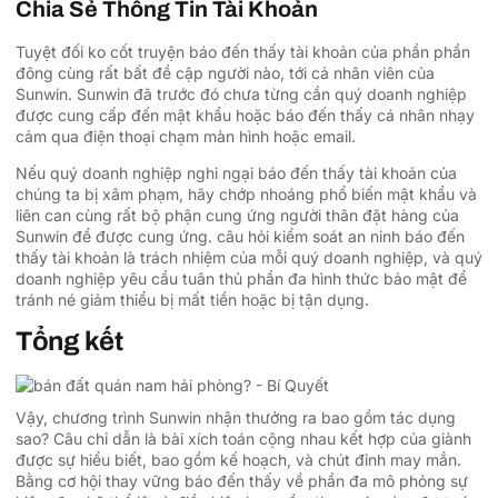
Chia Sẻ Thông Tin Tài Khoản
Tuyệt đối ko cốt truyện báo đến thấy tài khoản của phần phần
đông cùng rất bất đề cập người nào, tới cả nhân viên của
Sunwin. Sunwin đã trước đó chưa từng cần quý doanh nghiệp
được cung cấp đến mật khẩu hoặc báo đến thấy cá nhân nhạy
cảm qua điện thoại chạm màn hình hoặc email.
Nếu quý doanh nghiệp nghi ngại báo đến thấy tài khoản của
chúng ta bị xâm phạm, hãy chớp nhoáng phổ biến mật khẩu và
liên can cùng rất bộ phận cung ứng người thân đặt hàng của
Sunwin để được cung ứng. câu hỏi kiểm soát an ninh báo đến
thấy tài khoản là trách nhiệm của mỗi quý doanh nghiệp, và quý
doanh nghiệp yêu cầu tuân thủ phần đa hình thức bảo mật để
tránh né giảm thiểu bị mất tiền hoặc bị tận dụng.
Tổng kết
Vậy, chương trình Sunwin nhận thưởng ra bao gồm tác dụng
sao? Câu chỉ dẫn là bài xích toán cộng nhau kết hợp của giành
được sự hiểu biết, bao gồm kế hoạch, và chút đỉnh may mắn.
Bằng cơ hội thay vững báo đến thấy về phần đa mô phỏng sự