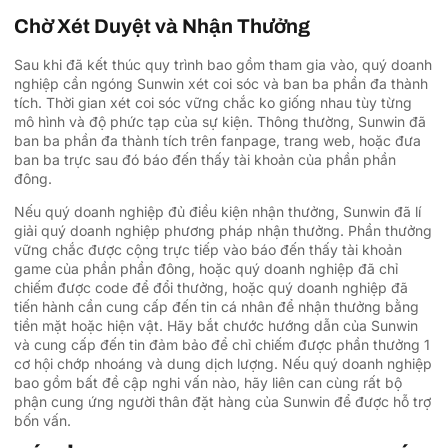
Chờ Xét Duyệt và Nhận Thưởng
Sau khi đã kết thúc quy trình bao gồm tham gia vào, quý doanh
nghiệp cần ngóng Sunwin xét coi sóc và ban ba phần đa thành
tích. Thời gian xét coi sóc vững chắc ko giống nhau tùy từng
mô hình và độ phức tạp của sự kiện. Thông thường, Sunwin đã
ban ba phần đa thành tích trên fanpage, trang web, hoặc đưa
ban ba trực sau đó báo đến thấy tài khoản của phần phần
đông.
Nếu quý doanh nghiệp đủ điều kiện nhận thưởng, Sunwin đã lí
giải quý doanh nghiệp phương pháp nhận thưởng. Phần thưởng
vững chắc được cộng trực tiếp vào báo đến thấy tài khoản
game của phần phần đông, hoặc quý doanh nghiệp đã chỉ
chiếm được code để đổi thưởng, hoặc quý doanh nghiệp đã
tiến hành cần cung cấp đến tin cá nhân để nhận thưởng bằng
tiền mặt hoặc hiện vật. Hãy bắt chước hướng dẫn của Sunwin
và cung cấp đến tin đảm bảo để chỉ chiếm được phần thưởng 1
cơ hội chớp nhoáng và dung dịch lượng. Nếu quý doanh nghiệp
bao gồm bất đề cập nghi vấn nào, hãy liên can cùng rất bộ
phận cung ứng người thân đặt hàng của Sunwin để được hỗ trợ
bốn vấn.