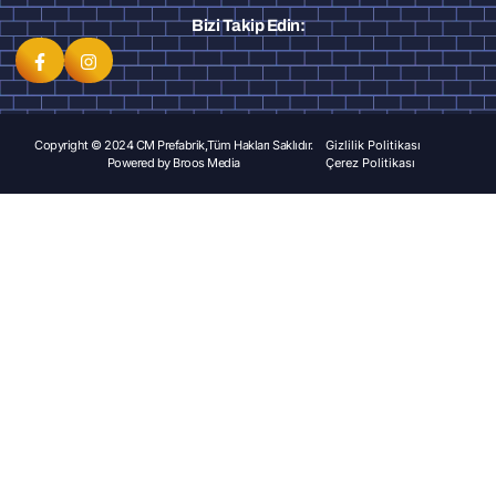
Prefabrik’e güvenin.
Bizi Takip Edin:
Copyright © 2024 CM Prefabrik,Tüm Hakları Saklıdır.
Gizlilik Politikası
Powered by
Broos Media
Çerez Politikası