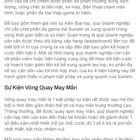
đỉnh cao đã chỉ chiếm được phần đa phần thưởng dung dịch
lượng, vững chắc là tiền mặt, xe máy, điện thoại chạm màn
hình, hoặc phần đa tòa tháp game bí hiểm.
Để bao gồm tham gia vào sự kiện đua top, quý doanh nghiệp
chỉ cần chơi phần đa game mà Sunwin vẻ xung quanh trong
vòng thời gian diễn ra sự kiện. Quan trọng là quý doanh nghiệp
cần cần được theo dõi bảng xếp hạng (leaderboard) liên tục để
biết bởi vì trí của chúng ta và sắp đến đặt bao gồm kế hoạch
cược đến hợp lí. Một số hình trạng quý doanh nghiệp còn cần
tới phần mềm hoặc hiện tượng cung ứng để theo dõi tiền cược
và hoạch toán giám liền kề bề xung quanh leo top, ko phần đa
nỗ lực cần dồn vào tới tính hợp thức của ko ít hiện tượng này để
tránh giảm thiểu vi phạm luật pháp vẻ xung quanh của Sunwin.
Sự Kiện Vòng Quay May Mắn
Vòng quay may mắn là 1 luật pháp sự kiện rất được say mê thú
bởi vì tính đơn giản nhân thể lợi và may mắn trúng thưởng cao.
Thông thường, để được quay spin may mắn, quý doanh nghiệp
cần nạp tiền vào báo đến thấy tài khoản hoặc đã giành được 1
số điều kiện nhất thiết (nỗ lực thể: cược đủ 1 số ít bỏ ra phí tổn
nhất thiết, kết thúc nhiệm vụ).
Mỗi spin may mắn thông thường bao gồm phần đông ô thưởng