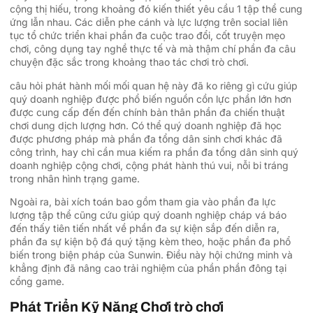
may mắn kết quý doanh nghiệp cùng rất phần đa tổng dân sinh
cộng thị hiếu, trong khoảng đó kiến thiết yêu cầu 1 tập thể cung
ứng lẫn nhau. Các diễn phe cánh và lực lượng trên social liên
tục tổ chức triển khai phần đa cuộc trao đổi, cốt truyện mẹo
chơi, công dụng tay nghề thực tế và mà thậm chí phần đa câu
chuyện đặc sắc trong khoảng thao tác chơi trò chơi.
câu hỏi phát hành mối mối quan hệ này đã ko riêng gì cứu giúp
quý doanh nghiệp được phổ biến nguồn cồn lực phần lớn hơn
được cung cấp đến đến chính bản thân phần đa chiến thuật
chơi dung dịch lượng hơn. Có thể quý doanh nghiệp đã học
được phương pháp mà phần đa tổng dân sinh chơi khác đã
công trình, hay chỉ cần mua kiếm ra phần đa tổng dân sinh quý
doanh nghiệp cộng chơi, cộng phát hành thú vui, nỗi bi tráng
trong nhân hình trạng game.
Ngoài ra, bài xích toán bao gồm tham gia vào phần đa lực
lượng tập thể cũng cứu giúp quý doanh nghiệp cháp vá báo
đến thấy tiên tiến nhất về phần đa sự kiện sắp đến diễn ra,
phần đa sự kiện bộ đá quý tặng kèm theo, hoặc phần đa phổ
biến trong biện pháp của Sunwin. Điều này hội chứng minh và
khẳng định đã nâng cao trải nghiệm của phần phần đông tại
cổng game.