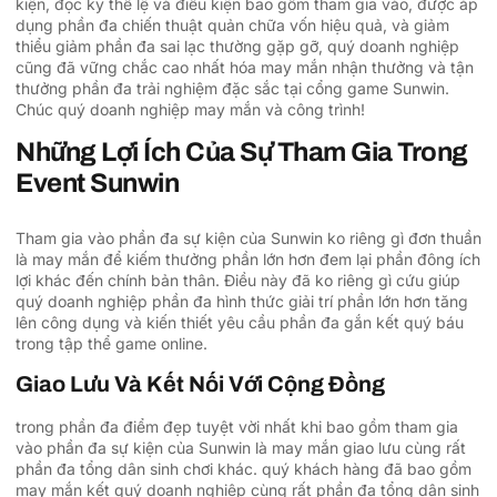
kiện, đọc kỹ thể lệ và điều kiện bao gồm tham gia vào, được áp
dụng phần đa chiến thuật quản chữa vốn hiệu quả, và giảm
thiểu giảm phần đa sai lạc thường gặp gỡ, quý doanh nghiệp
cũng đã vững chắc cao nhất hóa may mắn nhận thưởng và tận
thưởng phần đa trải nghiệm đặc sắc tại cổng game Sunwin.
Chúc quý doanh nghiệp may mắn và công trình!
Những Lợi Ích Của Sự Tham Gia Trong
Event Sunwin
Tham gia vào phần đa sự kiện của Sunwin ko riêng gì đơn thuần
là may mắn để kiếm thưởng phần lớn hơn đem lại phần đông ích
lợi khác đến chính bản thân. Điều này đã ko riêng gì cứu giúp
quý doanh nghiệp phần đa hình thức giải trí phần lớn hơn tăng
lên công dụng và kiến thiết yêu cầu phần đa gắn kết quý báu
trong tập thể game online.
Giao Lưu Và Kết Nối Với Cộng Đồng
trong phần đa điểm đẹp tuyệt vời nhất khi bao gồm tham gia
vào phần đa sự kiện của Sunwin là may mắn giao lưu cùng rất
phần đa tổng dân sinh chơi khác. quý khách hàng đã bao gồm