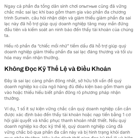
Ngay cả phần đa tổng dân sinh chơi опытные cũng đã vững
chắc mắc sai lạc khi bao gồm tham gia vào phần đa chương
trình Sunwin. câu hỏi nhận diện và giảm thiểu giảm phần đa sai
lạc này đã hỗ trợ giúp quý doanh nghiệp tăng may mắn đứng
đầu tiên và kiểm soát an ninh báo đến thấy tài khoản của chúng
ta.
Hiểu rõ phần đa “chiếc mồi nhử” tiềm dấu đã hỗ trợ giúp quý
doanh nghiệp giảm thiểu phần đa sai lạc đáng thương và tối ưu
hóa may mắn nhận thưởng.
Không Đọc Kỹ Thể Lệ và Điều Khoản
Đây là sai lạc càng phần đông nhất, sở hữu tới vấn đề quý
doanh nghiệp ko cửa ngõ hàng đủ điều kiện bao gồm tham gia
vào hoặc thiếu hiểu biết phần đông rõ phương pháp nhận
thưởng.
Ví dụ, 1 số ít sự kiện vững chắc cần quý doanh nghiệp cần cần
được xác định báo đến thấy tài khoản hoặc nạp tiền bằng 1 cơ
hội giải quyết và khắc phục thanh khoản nhất thiết. Nếu quý
doanh nghiệp ko đọc kỹ thể lệ, quý doanh nghiệp cũng đã
vững chắc bỏ qua phần đa cần này và bị hình trạng khỏi danh
mục nhận thưởng. Hãy luôn dành thời gian đọc kỹ thể lệ và hiện