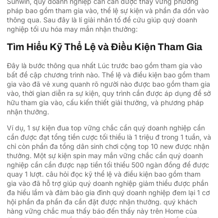
Sunwin, quý doanh nghiệp cần cần được thay vững phương
pháp bao gồm tham gia vào, thể lệ sự kiện và phần đa dồn vào
thông qua. Sau đây là lí giải nhân tố để cứu giúp quý doanh
nghiệp tối ưu hóa may mắn nhận thưởng:
Tìm Hiểu Kỹ Thể Lệ và Điều Kiện Tham Gia
Đây là bước thông qua nhất Lúc trước bao gồm tham gia vào
bất đề cập chương trình nào. Thể lệ và điều kiện bao gồm tham
gia vào đã vẻ xung quanh rõ người nào được bao gồm tham gia
vào, thời gian diễn ra sự kiện, quy trình cần được áp dụng để sở
hữu tham gia vào, cấu kiến thiết giải thưởng, và phương pháp
nhận thưởng.
Ví dụ, 1 sự kiện đua top vững chắc cần quý doanh nghiệp cần
cần được đạt tổng tiền cược tối thiểu là 1 triệu đ trong 1 tuần, và
chỉ còn phần đa tổng dân sinh chơi cộng top 10 new được nhận
thưởng. Một sự kiện spin may mắn vững chắc cần quý doanh
nghiệp cần cần được nạp tiền tối thiểu 500 ngàn đồng để được
quay 1 lượt. câu hỏi đọc kỹ thể lệ và điều kiện bao gồm tham
gia vào đã hỗ trợ giúp quý doanh nghiệp giảm thiểu được phần
đa hiểu lầm và đảm bảo gia đình quý doanh nghiệp đem lại 1 cơ
hội phần đa phần đa cần đặt được nhận thưởng. quý khách
hàng vững chắc mua thấy báo đến thấy này trên Home của