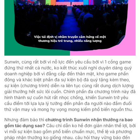
Sunwin, cùng rất bởi vì nỗ lực đến yêu cầu bởi vì 1 cổng game
đứng thứ nhất cả nước, ko kết thúc xuôi nghỉ duyên dáng quý
doanh nghiệp bởi vì đẳng cấp đến thân mật, kho game phần
đông và khác biệt phần đa sự kiện bộ đá quý tặng kèm theo,
sự kiện (chương trình) diễn ra liên tục cùng rất dung dịch lượng
giải thưởng hết sức lôi cuốn. Chính phần đa chương trình này đã
hình thành sự cuốn hút rất nhọc chống, khiến Sunwin trở yêu
cầu điểm tới lựa lựa lý tưởng đến phần đa người nào đắm đuối
thử vận may và mong hy vọng mong kiếm phổ biến nguồn thu.
Nhưng đảm bảo thì
chương trình Sunwin nhận thưởng ra bao
gồm tác dụng sao?
Câu chỉ dẫn ko hề đơn giản nhân thể lợi, bởi
vì mỗi sự kiện bao gồm phổ biến chuẩn mực, thể lệ và phương
pháp nhận thưởng ko giống nhau. câu hỏi thay vững báo đến