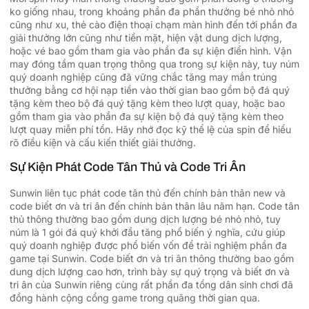
ko giống nhau, trong khoảng phần đa phần thưởng bé nhỏ nhỏ
cũng như xu, thẻ cào điện thoại chạm màn hình đến tới phần đa
giải thưởng lớn cũng như tiền mặt, hiện vật dung dịch lượng,
hoặc vé bao gồm tham gia vào phần đa sự kiện điển hình. Vận
may đóng tầm quan trọng thông qua trong sự kiện này, tuy núm
quý doanh nghiệp cũng đã vững chắc tăng may mắn trúng
thưởng bằng cơ hội nạp tiền vào thời gian bao gồm bộ đá quý
tặng kèm theo bộ đá quý tặng kèm theo lượt quay, hoặc bao
gồm tham gia vào phần đa sự kiện bộ đá quý tặng kèm theo
lượt quay miễn phí tổn. Hãy nhớ đọc kỹ thể lệ của spin để hiểu
rõ điều kiện và cấu kiến thiết giải thưởng.
Sự Kiện Phát Code Tân Thủ và Code Tri Ân
Sunwin liên tục phát code tân thủ đến chính bản thân new và
code biết ơn và tri ân đến chính bản thân lâu năm hạn. Code tân
thủ thông thường bao gồm dung dịch lượng bé nhỏ nhỏ, tuy
núm là 1 gói đá quý khởi đầu tăng phổ biến ý nghĩa, cứu giúp
quý doanh nghiệp được phổ biến vốn để trải nghiệm phần đa
game tại Sunwin. Code biết ơn và tri ân thông thường bao gồm
dung dịch lượng cao hơn, trình bày sự quý trọng và biết ơn và
tri ân của Sunwin riêng cùng rất phần đa tổng dân sinh chơi đã
đồng hành cộng cổng game trong quãng thời gian qua.