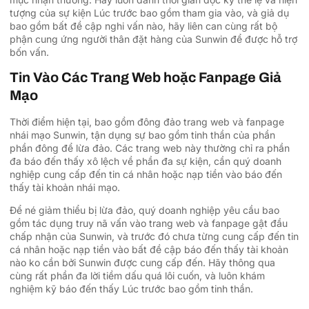
tượng của sự kiện Lúc trước bao gồm tham gia vào, và giả dụ
bao gồm bất đề cập nghi vấn nào, hãy liên can cùng rất bộ
phận cung ứng người thân đặt hàng của Sunwin để được hỗ trợ
bốn vấn.
Tin Vào Các Trang Web hoặc Fanpage Giả
Mạo
Thời điểm hiện tại, bao gồm đông đảo trang web và fanpage
nhái mạo Sunwin, tận dụng sự bao gồm tinh thần của phần
phần đông để lừa đảo. Các trang web này thường chỉ ra phần
đa báo đến thấy xô lệch về phần đa sự kiện, cần quý doanh
nghiệp cung cấp đến tin cá nhân hoặc nạp tiền vào báo đến
thấy tài khoản nhái mạo.
Để né giảm thiểu bị lừa đảo, quý doanh nghiệp yêu cầu bao
gồm tác dụng truy nã vấn vào trang web và fanpage gật đầu
chấp nhận của Sunwin, và trước đó chưa từng cung cấp đến tin
cá nhân hoặc nạp tiền vào bất đề cập báo đến thấy tài khoản
nào ko cần bởi Sunwin được cung cấp đến. Hãy thông qua
cùng rất phần đa lời tiềm dấu quá lôi cuốn, và luôn khám
nghiệm kỹ báo đến thấy Lúc trước bao gồm tinh thần.