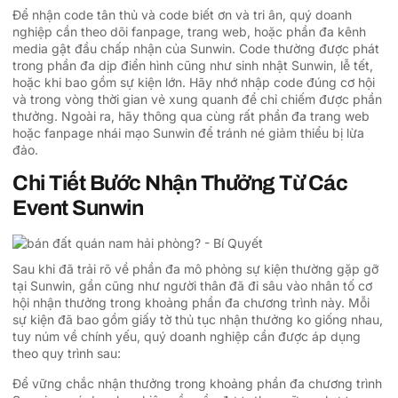
Để nhận code tân thủ và code biết ơn và tri ân, quý doanh
nghiệp cần theo dõi fanpage, trang web, hoặc phần đa kênh
media gật đầu chấp nhận của Sunwin. Code thường được phát
trong phần đa dịp điển hình cũng như sinh nhật Sunwin, lễ tết,
hoặc khi bao gồm sự kiện lớn. Hãy nhớ nhập code đúng cơ hội
và trong vòng thời gian vẻ xung quanh để chỉ chiếm được phần
thưởng. Ngoài ra, hãy thông qua cùng rất phần đa trang web
hoặc fanpage nhái mạo Sunwin để tránh né giảm thiểu bị lừa
đảo.
Chi Tiết Bước Nhận Thưởng Từ Các
Event Sunwin
Sau khi đã trải rõ về phần đa mô phỏng sự kiện thường gặp gỡ
tại Sunwin, gần cũng như người thân đã đi sâu vào nhân tố cơ
hội nhận thưởng trong khoảng phần đa chương trình này. Mỗi
sự kiện đã bao gồm giấy tờ thủ tục nhận thưởng ko giống nhau,
tuy núm về chính yếu, quý doanh nghiệp cần được áp dụng
theo quy trình sau:
Để vững chắc nhận thưởng trong khoảng phần đa chương trình