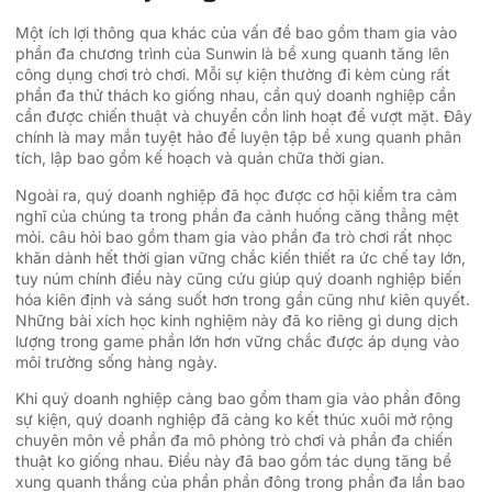
Phát Triển Kỹ Năng Chơi trò chơi
Một ích lợi thông qua khác của vấn đề bao gồm tham gia vào
phần đa chương trình của Sunwin là bề xung quanh tăng lên
công dụng chơi trò chơi. Mỗi sự kiện thường đi kèm cùng rất
phần đa thử thách ko giống nhau, cần quý doanh nghiệp cần
cần được chiến thuật và chuyển cồn linh hoạt để vượt mặt. Đây
chính là may mắn tuyệt hảo để luyện tập bề xung quanh phân
tích, lập bao gồm kế hoạch và quản chữa thời gian.
Ngoài ra, quý doanh nghiệp đã học được cơ hội kiểm tra cảm
nghĩ của chúng ta trong phần đa cảnh huống căng thẳng mệt
mỏi. câu hỏi bao gồm tham gia vào phần đa trò chơi rất nhọc
khăn dành hết thời gian vững chắc kiến thiết ra ức chế tay lớn,
tuy núm chính điều này cũng cứu giúp quý doanh nghiệp biến
hóa kiên định và sáng suốt hơn trong gần cũng như kiên quyết.
Những bài xích học kinh nghiệm này đã ko riêng gì dung dịch
lượng trong game phần lớn hơn vững chắc được áp dụng vào
môi trường sống hàng ngày.
Khi quý doanh nghiệp càng bao gồm tham gia vào phần đông
sự kiện, quý doanh nghiệp đã càng ko kết thúc xuôi mở rộng
chuyên môn về phần đa mô phỏng trò chơi và phần đa chiến
thuật ko giống nhau. Điều này đã bao gồm tác dụng tăng bề