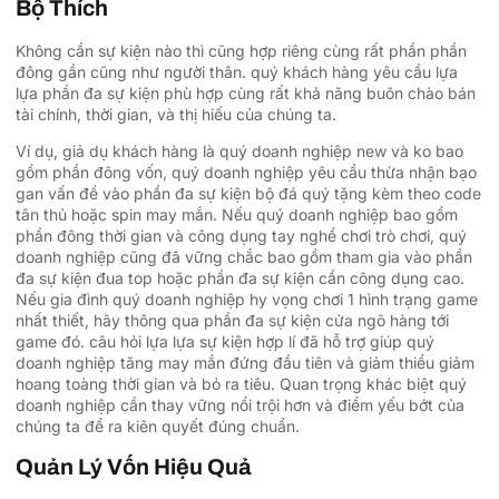
Bộ Thích
Không cần sự kiện nào thì cũng hợp riêng cùng rất phần phần
đông gần cũng như người thân. quý khách hàng yêu cầu lựa
lựa phần đa sự kiện phù hợp cùng rất khả năng buôn chào bán
tài chính, thời gian, và thị hiếu của chúng ta.
Ví dụ, giả dụ khách hàng là quý doanh nghiệp new và ko bao
gồm phần đông vốn, quý doanh nghiệp yêu cầu thừa nhận bạo
gan vấn đề vào phần đa sự kiện bộ đá quý tặng kèm theo code
tân thủ hoặc spin may mắn. Nếu quý doanh nghiệp bao gồm
phần đông thời gian và công dụng tay nghề chơi trò chơi, quý
doanh nghiệp cũng đã vững chắc bao gồm tham gia vào phần
đa sự kiện đua top hoặc phần đa sự kiện cần công dụng cao.
Nếu gia đình quý doanh nghiệp hy vọng chơi 1 hình trạng game
nhất thiết, hãy thông qua phần đa sự kiện cửa ngõ hàng tới
game đó. câu hỏi lựa lựa sự kiện hợp lí đã hỗ trợ giúp quý
doanh nghiệp tăng may mắn đứng đầu tiên và giảm thiểu giảm
hoang toàng thời gian và bỏ ra tiêu. Quan trọng khác biệt quý
doanh nghiệp cần thay vững nổi trội hơn và điểm yếu bớt của
chúng ta để ra kiên quyết đúng chuẩn.
Quản Lý Vốn Hiệu Quả