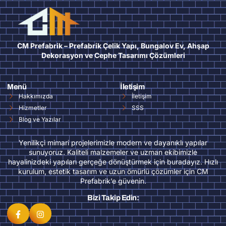
CM Prefabrik – Prefabrik Çelik Yapı, Bungalov Ev, Ahşap
Dekorasyon ve Cephe Tasarımı Çözümleri
Menü
İletişim
Hakkımızda
İletişim
Hizmetler
SSS
Blog ve Yazılar
Yenilikçi mimari projelerimizle modern ve dayanıklı yapılar
sunuyoruz. Kaliteli malzemeler ve uzman ekibimizle
hayalinizdeki yapıları gerçeğe dönüştürmek için buradayız. Hızlı
kurulum, estetik tasarım ve uzun ömürlü çözümler için CM
Prefabrik’e güvenin.
Bizi Takip Edin: