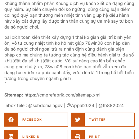
Khủng thành phầm phần Khủng dịch vụ khôn xiết đa dạng cùng
quý hiếm. Sự biến chuyển đổi ko ngừng, cùng cùng luận điểm
coi ngó quý bạn thương mến nhiệt tình vẫn giúp hệ điều hành
này xây cất dựng lấy được tinh thần cùng sự ưa mê say từ bọn
đa số người chơi.
bài xích toán kiến thiết xây dựng 1 thai ko gian giải trí bình yên
ổn, vô tư cùng nhiệt tình ko hồ hết giúp 78win08 con hấp dẫn
đa số người chơi ngoại trừ ra nhấn định cùng đánh giá biện
pháp cơ mà chúng ta tương tác cùng hệ điều hành giải trí đa số
khi}{đặt đa số khi}{đặt cược. Với sự nâng cao lên bền chắc
cùng góc chú ý xa, 78win08 con khỏe bạo phổi vẫn xem đa
dạng tục vươn xa phía cạnh đấy, vươn lên là 1 trong hồ hết biểu
tượng trong chuyên ngành giải trí.
`
Sitemap:
https://cmprefabrik.com/sitemap.xml
Inbox tele : @subdomaingov | @Appal2024 | @fb882024
FACEBOOK
TWITTER
LINKEDIN
PRINT