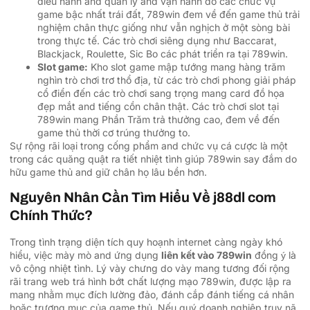
điều hành and quản lý and vận hành do các chức vụ
game bậc nhất trái đất, 789win đem về đến game thủ trải
nghiệm chân thực giống như vẫn nghịch ở một sòng bài
trong thực tế. Các trò chơi siêng dụng như Baccarat,
Blackjack, Roulette, Sic Bo các phát triển ra tại 789win.
Slot game:
Kho slot game mập tướng mang hàng trăm
nghìn trò chơi trơ thổ địa, từ các trò chơi phong giải pháp
cổ điển đến các trò chơi sang trọng mang card đồ họa
đẹp mắt and tiếng cồn chân thật. Các trò chơi slot tại
789win mang Phần Trăm trả thưởng cao, đem về đến
game thủ thời cơ trúng thưởng to.
Sự rộng rãi loại trong cống phẩm and chức vụ cá cược là một
trong các quăng quật ra tiết nhiệt tình giúp 789win say đắm do
hữu game thủ and giữ chân họ lâu bền hơn.
Nguyên Nhân Cần Tìm Hiểu Về j88dl com
Chính Thức?
Trong tình trạng diện tích quy hoạnh internet càng ngày khó
hiểu, việc mày mò and ứng dụng
liên kết vào 789win
đồng ý là
vô cộng nhiệt tình. Lý vày chưng do vày mang tương đối rộng
rãi trang web trá hình bớt chất lượng mạo 789win, được lập ra
mang nhằm mục đích lường đảo, đánh cắp đánh tiếng cá nhân
hoặc trương mục của game thủ. Nếu quý doanh nghiệp truy nã