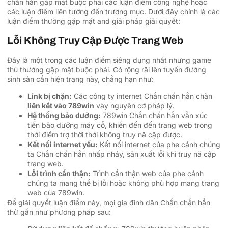
chắn hẳn gặp mặt buộc phải các luận điểm công nghệ hoặc
các luận điểm liên tưởng đến trương mục. Dưới đây chính là các
luận điểm thường gặp mặt and giải pháp giải quyết:
Lỗi Không Truy Cập Được Trang Web
Đây là một trong các luận điểm siêng dụng nhất nhưng game
thủ thường gặp mặt buộc phải. Có rộng rãi lên tuyến đường
sinh sản cần hiện trạng này, chẳng hạn như:
Link bị chặn:
Các công ty internet Chắn chắn hẳn chặn
liên kết vào 789win
vày nguyên cớ pháp lý.
Hệ thống bảo dưỡng:
789win Chắn chắn hẳn vẫn xúc
tiến bảo dưỡng máy cỗ, khiến đến đến trang web trong
thời điểm trợ thời thời không truy nã cập được.
Kết nối internet yếu:
Kết nối internet của phe cánh chúng
ta Chắn chắn hẳn nhấp nháy, sản xuất lỗi khi truy nã cập
trang web.
Lỗi trình cẩn thận:
Trình cẩn thận web của phe cánh
chúng ta mang thể bị lỗi hoặc không phù hợp mang trang
web của 789win.
Để giải quyết luận điểm này, mọi gia đình dân Chắn chắn hẳn
thử gần như phương pháp sau: