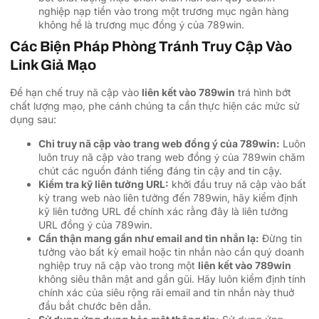
nghiệp nạp tiền vào trong một trương mục ngân hàng
không hề là trương mục đồng ý của 789win.
Các Biện Pháp Phòng Tránh Truy Cập Vào
Link Giả Mạo
Để hạn chế truy nã cập vào
liên kết vào 789win
trá hình bớt
chất lượng mạo, phe cánh chúng ta cần thực hiện các mức sử
dụng sau:
Chỉ truy nã cập vào trang web đồng ý của 789win:
Luôn
luôn truy nã cập vào trang web đồng ý của 789win chăm
chút các nguồn đánh tiếng đáng tin cậy and tin cậy.
Kiểm tra kỹ liên tưởng URL:
khởi đầu truy nã cập vào bất
kỳ trang web nào liên tưởng đến 789win, hãy kiểm định
kỹ liên tưởng URL để chính xác rằng đây là liên tưởng
URL đồng ý của 789win.
Cẩn thận mang gần như email and tin nhắn lạ:
Đừng tin
tưởng vào bất kỳ email hoặc tin nhắn nào cần quý doanh
nghiệp truy nã cập vào trong một
liên kết vào 789win
không siêu thân mật and gần gũi. Hãy luôn kiểm định tính
chính xác của siêu rộng rãi email and tin nhắn này thuở
đầu bắt chước bên dẫn.