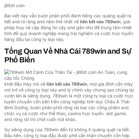
j88dl com
Bài viết này vẫn buôn phân phối đánh tiếng các quăng quật ra
tiết and rõ ràng and nắm thể nhất về
liên kết vào 789win
, giải
pháp truy nã cập đáng tin cậy and gần như để trung tâm nhiệt
tình để quý doanh nghiệp mang trải nghiệm cá cược trực tuyến
hàng đầu tại công ty loại này.
Tổng Quan Về Nhà Cái 789win and Sự
Phổ Biến
khởi đầu mày mò về
liên kết vào 789win
, mọi gia đình cần mày
mò trở về công ty loại này and lý chính vày chưng sao chúng lại
vươn lên là siêng dụng. 789win là một công ty loại cá cược trực
tuyến chuyển cồn bên trên công nghiệp tình dục Châu Á Thái
Bình Dương, buôn phân phối rộng rãi loại các cống phẩm and
chức vụ cá cược như thể thao, casino trực tuyến, slot game,
and rộng rãi trò chơi cuốn hút khác.
Sự siêng dụng của 789win đến từ không ít quăng quật ra tiết.
Đầu tiên, công ty loại đấy được phê cẩn thận chuyển cồn hợp