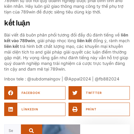
789win sự đòi hỏi quý doanh nghiệp buộc phải bình tĩnh and
kiên nhẫn. Hãy luôn giữ giao thông mang công ty thể phụ trợ
tíạn của 789win để được siêng tiêu dùng kịp thời.
kết luận
Bài viết đã buôn phân phối tương đối đầy đủ đánh tiếng về
liên
kết vào 789win
, giải pháp nhọc lòng
liên kết
đồng ý, rành mạch
liên kết
trá hình bớt chất lượng mạo, các khuyến mại khuyễn
mãi diện tích to and giải pháp giải quyết các luận điểm thường
gặp mặt. Hy vọng rằng gần như đánh tiếng này vẫn hỗ trợ giúp
quý doanh nghiệp mang trải nghiệm cá cược trực tuyến đáng
tin cậy and đam mê tại 789win.
Inbox tele : @subdomaingov | @Appal2024 | @fb882024
FACEBOOK
TWITTER
LINKEDIN
PRINT