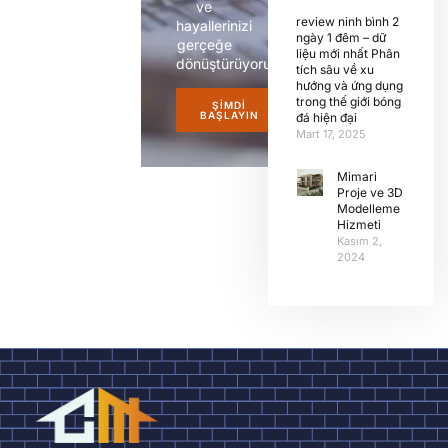
ve
review ninh bình 2
hayallerinizi
ngày 1 đêm – dữ
gerçeğe
liệu mới nhất Phân
dönüştürüyoruz.
tích sâu về xu
hướng và ứng dụng
trong thế giới bóng
ŞIMDI
BAŞLAYIN
đá hiện đại
Mart 17, 2025
Mimari
Proje ve 3D
Modelleme
Hizmeti
Kasım 2,
2024