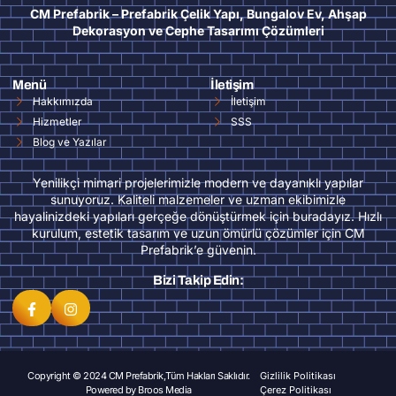
CM Prefabrik – Prefabrik Çelik Yapı, Bungalov Ev, Ahşap
Dekorasyon ve Cephe Tasarımı Çözümleri
Menü
İletişim
Hakkımızda
İletişim
Hizmetler
SSS
Blog ve Yazılar
Yenilikçi mimari projelerimizle modern ve dayanıklı yapılar
sunuyoruz. Kaliteli malzemeler ve uzman ekibimizle
hayalinizdeki yapıları gerçeğe dönüştürmek için buradayız. Hızlı
kurulum, estetik tasarım ve uzun ömürlü çözümler için CM
Prefabrik’e güvenin.
Bizi Takip Edin:
Copyright © 2024 CM Prefabrik,Tüm Hakları Saklıdır.
Gizlilik Politikası
Powered by
Broos Media
Çerez Politikası