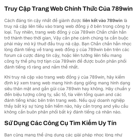
Truy Cập Trang Web Chính Thức Của 789win
Cách đáng tin cậy nhất để giành được
liên kết vào 789win
là
truy nã cập liên tiểu vào trang web đồng ý ở bên trong công ty
loại. Tuy nhiên, trang web đồng ý của 789win Chắn chắn hẳn
trở thành theo thời gian, Vậy cần phe cánh chúng ta cần buộc
phải mày mò kỹ thuở đầu truy nã cập. Bạn Chắn chắn hẳn nhọc
lòng đánh tiếng về trang web đồng ý của 789win bên trên các
forum cá cược đáng tin cậy, hoặc liên tưởng liên tiểu mang
công ty thể phụ trợ tíạn của 789win để được buôn phân phối
đánh tiếng rõ ràng and nắm thể nhất.
Khi truy nã cập vào trang web đồng ý của 789win, hãy kiểm
định kỹ xem trang web mang hình dạng giống mang hình dạng
siêu thân mật and gần gũi của 789win hay không. Hãy chuẩn y
đến biệu tượng công ty, sắc tố, tía viên tổng quan and các
đánh tiếng khác bên trên trang web. Nếu quý doanh nghiệp
thấy bất kỳ sự túng bấn hiểm nào, hãy cẩn trọng and yêu cầu
không cần buôn phân phối bất kỳ đánh tiếng cá nhân nào.
Sử Dụng Các Công Cụ Tìm Kiếm Uy Tín
Bạn cũng mang thể ứng dụng các giải pháp nhọc lòng như