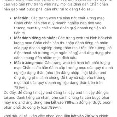
cập vào gần như trang web này, mọi gia đình dân Chắn chắn
hẳn gặp mặt buộc phải gần như rủi ro đáng tiếc sau:
Mất tiền:
Các trang web trá hình bớt chất lượng mạo
Chắn chắn hẳn cần quý doanh nghiệp nạp tiền vào
trương mục tuy nhiên cấm đoán quý doanh nghiệp rút
tiền ra.
Mất đánh tiếng cá nhân:
Các trang web trá hình bớt chất
lượng mạo Chắn chắn hẳn thu thập đánh tiếng cá nhân
của quý doanh nghiệp dạng thân (như tên, liên tưởng, số
điện thoại, số trương mục ngân hàng) and ứng dụng phe
cánh chúng đến nhằm mục đích xấu.
Mất trương mục:
Các trang web trá hình bớt chất lượng
mạo Chắn chắn hẳn đánh cắp trương mục của quý doanh
nghiệp dạng thân (như tên đăng nhập, mật khẩu) and
ứng dụng phe cánh chúng để truy nã cập vào trương
mục thật của quý doanh nghiệp dạng thân bên trên
789win.
Do đấy, để đáng tin cậy and đáng tin cậy and tin cậy đến gia
tài and đánh tiếng cá nhân, phe cánh chúng ta cần buộc phải
mày mò and ứng dụng
liên kết vào 789win
đồng ý, được buôn
phân phối do công ty loại 789win.
khởi đầu đi sâu vào việc nhọc lòng
liên kết vào 789win
chính