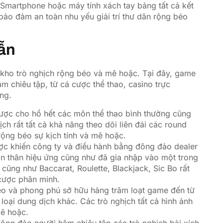
 Smartphone hoặc máy tính xách tay bảng tất cả kết
 bảo đảm an toàn nhu yếu giải trí thư dãn rộng béo
ẫn
 kho trò nghịch rộng béo và mê hoặc. Tại đây, game
m chiêu tập, từ cá cược thể thao, casino trực
ng.
ợc cho hồ hết các môn thể thao bình thường cũng
ch rất tất cả khả năng theo dõi liên đái các round
rộng béo sự kịch tính và mê hoặc.
ợc khiến công ty và điều hành bằng đông đảo dealer
n thân hiệu ứng cũng như đã gia nhập vào một trong
cũng như Baccarat, Roulette, Blackjack, Sic Bo rất
 cược phân minh.
éo và phong phú sở hữu hàng trăm loạt game đến từ
loại dung dịch khác. Các trò nghịch tất cả hình ảnh
ê hoặc.
ông đảo người hâm chiêu tập các trò nghịch bài xích