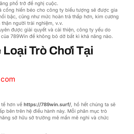
ăng phổ trở đề nghị cuộc.
ả cống hiến béo cho công ty biểu tượng sẽ được gia
ổi bậc, cũng như mức hoàn trả thấp hơn, kim cương
thận người trải nghiệm, v.v.
ên được giải quyết và cải thiện, công ty yếu do
eb của 789Win để không bỏ dở bất kì khả năng nào.
 Loại Trò Chơi Tại
.com
h tế hơn về
https://789win.surf/
, hồ hết chúng ta sẽ
ấp bên trên hệ điều hành này. Mỗi phân mục trò
c chăng sở hữu sở trường mê mẩn mê nghi và chức