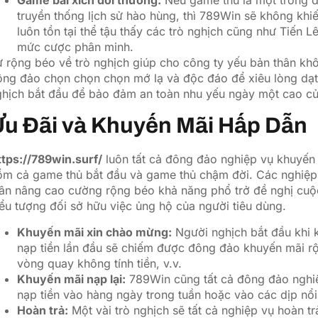
truyền thống lịch sử hào hùng, thì 789Win sẽ không khi
luôn tồn tại thể tậu thấy các trò nghịch cũng như Tiế
mức cược phân minh.
 rộng béo về trò nghịch giúp cho công ty yếu bản thân kh
ông đảo chọn chọn chọn mớ lạ và độc đáo để xiêu lòng dạt
ghịch bắt đầu để bảo đảm an toàn nhu yếu ngày một cao củ
Ưu Đãi và Khuyến Mãi Hấp Dẫn
tps://789win.surf/
luôn tất cả đông đảo nghiệp vụ khuyế
ồm cả game thủ bắt đầu và game thủ chậm đời. Các nghiệp
ân nâng cao cường rộng béo khả năng phổ trở đề nghị cuộc,
ểu tượng đối sở hữu việc ủng hộ của người tiêu dùng.
Khuyến mãi xin chào mừng:
Người nghịch bắt đầu khi k
nạp tiền lần đầu sẽ chiếm được đông đảo khuyến mãi rộ
vòng quay không tính tiền, v.v.
Khuyến mãi nạp lại:
789Win cũng tất cả đông đảo nghiệ
nạp tiền vào hàng ngày trong tuần hoặc vào các dịp nổi
Hoàn trả:
Một vài trò nghịch sẽ tất cả nghiệp vụ hoàn t