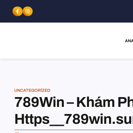
ANA
UNCATEGORIZED
789Win – Khám Phá
Https__789win.su