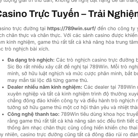
asino Trực Tuyến – Trải Nghi
asino trực đường tại
https://789win.surf/
đến cho công ty y
ch chân thực và chân thực. Với các sảnh casino được khiế
m kinh nghiệm, game thủ rất tất cả khả năng hòa trung tâm
c trò nghịch bài xích.
Đa dạng trò nghịch:
Các trò nghịch casino trực đường b
Sic Bo rất nhiều xây cất đề nghị tại 789Win. Mỗi trò ngh
minh, sở hữu luật nghịch và mức cược phân minh, bắt 
may mắn tài lộc đã từng game thủ.
Dealer nhiều năm kinh nghiệm:
Các dealer tại 789Win 
xuyên nghiệp và tất cả kinh nghiệm trình độ thường xu
chẳng đông đảo khiến công ty và điều hành trò nghịch 
tưởng sở hữu game thủ một cơ hội thân yêu và nhiệt thà
Công nghệ thanh tao:
789Win tiêu dùng khoa học truyền
rằng game thủ rất tất cả khả năng săn sóc đều tình tiết
thống âm nhạc chân thực cũng cống hiến khiến cho thai
y nhiên, casino trực đường cũng tất cả đông đảo rủi ro đán