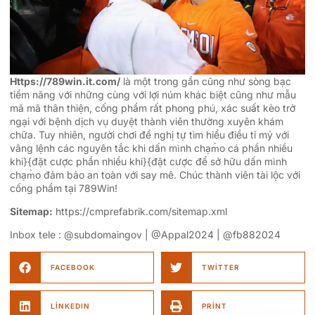
Sitemap:
https://cmprefabrik.com/sitemap.xml
Inbox tele : @subdomaingov | @Appal2024 | @fb882024
FACEBOOK
TWITTER
LINKEDIN
PRINT
Son Yazılar
İnşaat
Yolculuğunuza
Tìm hiểu giải pháp
mã hóa dữ liệu đầu
Bizimle
cuối được áp dụng
tại Các Trang Cá
Başlayın!
Độ Bóng Đá Lớn
Temmuz 7, 2026
Hayalinizdeki
yapıları
Hướng dẫn đọc kèo
inşa
nhà cái tại
etmek
CAKHIATV: Từ cơ
için
bản đến chuyên
yenilikçi
sâu