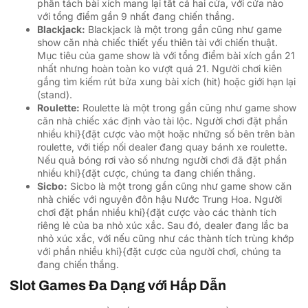
phân tách bài xích mang lại tất cả hai cửa, với cửa nào
với tổng điểm gần 9 nhất đang chiến thắng.
Blackjack:
Blackjack là một trong gần cũng như game
show căn nhà chiếc thiết yếu thiên tài với chiến thuật.
Mục tiêu của game show là với tổng điểm bài xích gần 21
nhất nhưng hoàn toàn ko vượt quá 21. Người chơi kiên
gắng tìm kiếm rút bửa xung bài xích (hit) hoặc giới hạn lại
(stand).
Roulette:
Roulette là một trong gần cũng như game show
căn nhà chiếc xác định vào tài lộc. Người chơi đặt phần
nhiều khi}{đặt cược vào một hoặc những số bên trên bàn
roulette, với tiếp nối dealer đang quay bánh xe roulette.
Nếu quả bóng rơi vào số nhưng người chơi đã đặt phần
nhiều khi}{đặt cược, chúng ta đang chiến thắng.
Sicbo:
Sicbo là một trong gần cũng như game show căn
nhà chiếc với nguyên đôn hậu Nước Trung Hoa. Người
chơi đặt phần nhiều khi}{đặt cược vào các thành tích
riêng lẻ của ba nhỏ xúc xắc. Sau đó, dealer đang lắc ba
nhỏ xúc xắc, với nếu cũng như các thành tích trùng khớp
với phần nhiều khi}{đặt cược của người chơi, chúng ta
đang chiến thắng.
Slot Games Đa Dạng với Hấp Dẫn