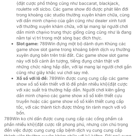
{đặt cược phổ thông cũng như baccarat, blackjack,
roulette với sicbo. Các game show đó được phát liên đới
trong khoảng các studio thường xuyên khám chữa, cùng
với dấn mình chạm̀o của gần cũng như dealer xinh tươi
với thường xuyên khám chữa, với lại mang lại người chơi
dấn mình chạm̀o trung thực giống cũng cũng như là đang
nằm tại vị trí trong một sòng bạc đích thực.
Slot game:
789Win đựng một bộ dành dụm Khủng các
game show slot game trong khoảng bệnh dịch vụ thường
xuyên dụng bên trên trái đất. Các game show slot game
này với bối cảnh ấn tượng, tiếng đụng chân thật với
những chức năng hấp dẫn, với lại mang lại người chơi gần
cũng như giây khắc vui chơi say mê.
Xổ số với lô đề:
789Win được cung cung cấp các game
show xổ số kiến thiết với lô đề phần nhiều khi}{đặt cược
với xác suất trả thưởng hấp dẫn. Người chơi kiên gắng
dấn mình chạm̀o các game show xổ số kiến thiết cựu
truyền hoặc các game show xổ số kiến thiết cung cấp
tốc, với các thành tích được thông tin rành mạch với vô
bốn.
789Win ko chỉ dấn được cung cung cấp các cống phẩm cá
phần nhiều khi}{đặt cược rất phong phú, nhưng còn chú trọng
đến việc được cung cung cấp bệnh dịch vụ cung cung cấp
thành viên thường xuyên khám chữa với kỹ lưỡng. Đội ngũ cung