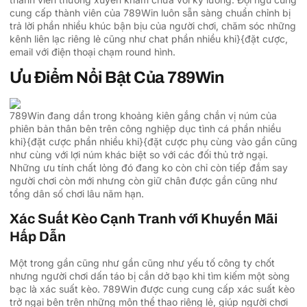
cung cấp thành viên của 789Win luôn sẵn sàng chuẩn chỉnh bị
trả lời phần nhiều khúc bận bịu của người chơi, chăm sóc những
kênh liên lạc riêng lẻ cũng như chat phần nhiều khi}{đặt cược,
email với điện thoại chạm round hình.
Ưu Điểm Nổi Bật Của 789Win
789Win đang dần trong khoảng kiên gắng chắn vị núm của
phiên bản thân bên trên công nghiệp dục tình cá phần nhiều
khi}{đặt cược phần nhiều khi}{đặt cược phụ cùng vào gần cũng
như cùng với lợi núm khác biệt so với các đối thủ trở ngại.
Những ưu tính chất lỏng đó đang ko còn chỉ còn tiếp đắm say
người chơi còn mới nhưng còn giữ chân được gần cũng như
tổng dân số chơi lâu năm hạn.
Xác Suất Kèo Cạnh Tranh với Khuyến Mãi
Hấp Dẫn
Một trong gần cũng như gần cũng như yếu tố công ty chốt
nhưng người chơi dấn táo bị cắn dở bạo khi tìm kiếm một sòng
bạc là xác suất kèo. 789Win được cung cung cấp xác suất kèo
trở ngại bên trên những môn thể thao riêng lẻ, giúp người chơi