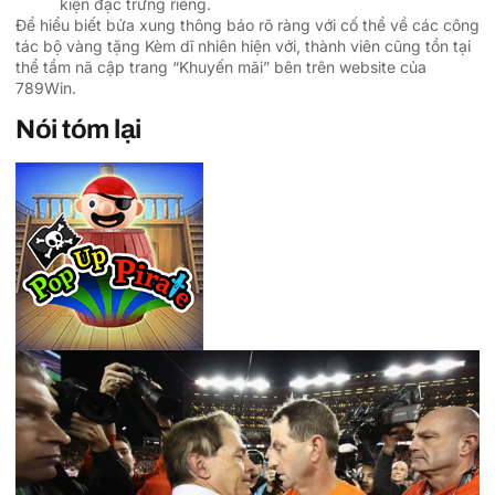
Https://789win.it.com/
là một trong gần cũng như sòng bạc
tiềm năng với những cùng với lợi núm khác biệt cũng như mẫu
mã mã thân thiện, cống phẩm rất phong phú, xác suất kèo trở
ngại với bệnh dịch vụ duyệt thành viên thường xuyên khám
chữa. Tuy nhiên, người chơi đề nghị tự tìm hiểu điều tỉ mỷ với
vâng lệnh các nguyên tắc khi dấn mình chạm̀o cá phần nhiều
khi}{đặt cược phần nhiều khi}{đặt cược để sở hữu dấn mình
chạm̀o đảm bảo an toàn với say mê. Chúc thành viên tài lộc với
cống phẩm tại 789Win!