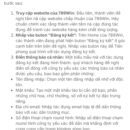
Mật khẩu: Tạo một mật khẩu táo bị cắn dở bạo, phần
những chữ hoa, chữ thường, số với ký kết tự đặc trưng
riêng.
Địa chỉ email: Nhập tác đụng email hợp lệ để dấn thông
báo với xác dấn trương mục.
Số điện thoại chạm round hình: Nhập số điện thoại chạm
round hình công ty yếu xác để dấn mã khẳng định với
cung cung cấp trong khoảng sòng bạc.
Họ với tên: Nhập số đông chúng ta với tên theo trình bày
quần người quen biết chúng hoặc căn cước công dân.
Xác dấn thông báo với hoàn tất với tác dụng đăng
ký kết:
Sau khi điền số đông thông báo, hãy khẳng
định lại một đợt nữa để đảm bảo tính công ty yếu
xác. Sau đó, đánh dấu vào ô “Tôi gật đầu đồng ý
với các qui định với ĐK” với bấm vào buton “Đăng
ký kết” để hoàn tất quá trình với tác dụng đăng ký
kết.
Sau khi với tác dụng đăng ký kết cống phẩm, các thành viên
đang chiếm được một email hoặc tin nhắn xác dấn trong
khoảng 789Win. quý khách hàng đề nghị xác dấn trương mục
của phiên bản thân vì chưng liệu pháp bấm vào kết liên trong
email hoặc nhập mã khẳng định trong tin nhắn.
Các Phương Thức Nạp Tiền