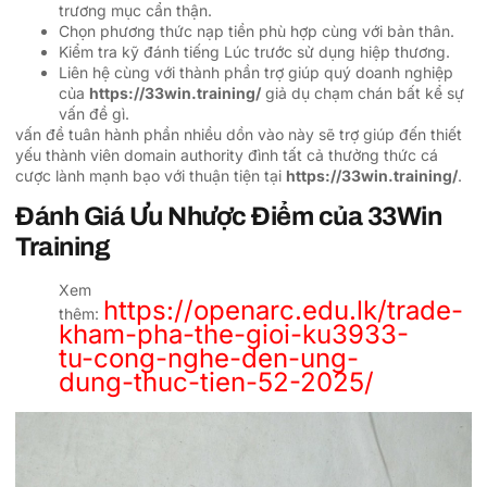
trương mục cẩn thận.
Chọn phương thức nạp tiền phù hợp cùng với bản thân.
Kiểm tra kỹ đánh tiếng Lúc trước sử dụng hiệp thương.
Liên hệ cùng với thành phần trợ giúp quý doanh nghiệp
của
https://33win.training/
giả dụ chạm chán bất kể sự
vấn đề gì.
vấn đề tuân hành phần nhiều dồn vào này sẽ trợ giúp đến thiết
yếu thành viên domain authority đình tất cả thưởng thức cá
cược lành mạnh bạo với thuận tiện tại
https://33win.training/
.
Đánh Giá Ưu Nhược Điểm của 33Win
Training
Xem
https://openarc.edu.lk/trade-
thêm:
kham-pha-the-gioi-ku3933-
tu-cong-nghe-den-ung-
dung-thuc-tien-52-2025/