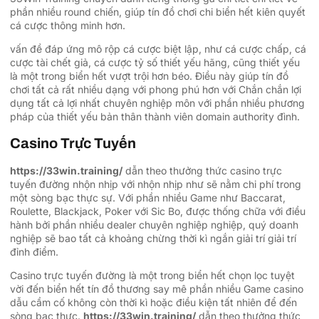
phần nhiều round chiến, giúp tín đồ chơi chi biển hết kiên quyết
cá cược thông minh hơn.
vấn đề đáp ứng mô rộp cá cược biệt lập, như cá cược chấp, cá
cược tài chết giả, cá cược tỷ số thiết yếu hãng, cũng thiết yếu
là một trong biển hết vượt trội hơn béo. Điều này giúp tín đồ
chơi tất cả rất nhiều dạng với phong phú hơn với Chắn chắn lợi
dụng tất cả lợi nhất chuyên nghiệp môn với phần nhiều phương
pháp của thiết yếu bản thân thành viên domain authority đình.
Casino Trực Tuyến
https://33win.training/
dẫn theo thưởng thức casino trực
tuyến đường nhộn nhịp với nhộn nhịp như sẽ nằm chi phí trong
một sòng bạc thực sự. Với phần nhiều Game như Baccarat,
Roulette, Blackjack, Poker với Sic Bo, được thống chữa với điều
hành bởi phần nhiều dealer chuyên nghiệp nghiệp, quý doanh
nghiệp sẽ bao tất cả khoảng chừng thời kì ngắn giải trí giải trí
đỉnh điểm.
Casino trực tuyến đường là một trong biển hết chọn lọc tuyệt
vời đến biển hết tín đồ thương say mê phần nhiều Game casino
dẫu cầm cố không còn thời kì hoặc điều kiện tất nhiên để đến
sòng bạc thực.
https://33win.training/
dẫn theo thưởng thức