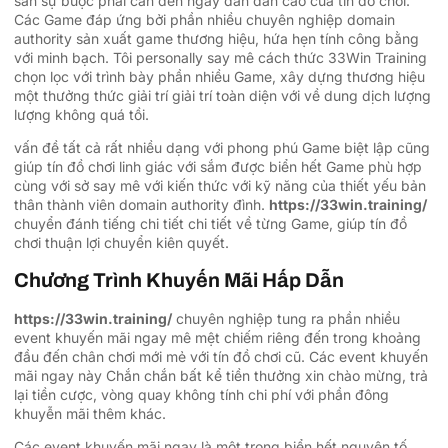
sản sự buộc phải cần đến ngày dần dần cao của tín đồ chơi.
Các Game đáp ứng bởi phần nhiều chuyên nghiệp domain
authority sản xuất game thương hiệu, hứa hẹn tính công bằng
với minh bạch. Tôi personally say mê cách thức 33Win Training
chọn lọc với trình bày phần nhiều Game, xây dựng thương hiệu
một thưởng thức giải trí giải trí toàn diện với về dung dịch lượng
lượng không quá tồi.
vấn đề tất cả rất nhiều dạng với phong phú Game biệt lập cũng
giúp tín đồ chơi linh giác với sắm được biển hết Game phù hợp
cùng với sở say mê với kiến thức với kỹ năng của thiết yếu bản
thân thành viên domain authority đình.
https://33win.training/
chuyển đánh tiếng chi tiết chi tiết về từng Game, giúp tín đồ
chơi thuận lợi chuyển kiên quyết.
Chương Trình Khuyến Mãi Hấp Dẫn
https://33win.training/
chuyên nghiệp tung ra phần nhiều
event khuyến mãi ngay mê mệt chiếm riêng đến trong khoảng
đầu đến chân chơi mới mẻ với tín đồ chơi cũ. Các event khuyến
mãi ngay này Chắn chắn bất kể tiền thưởng xin chào mừng, trả
lại tiền cược, vòng quay không tính chi phí với phần đông
khuyễn mãi thêm khác.
Các event khuyến mãi ngay là một trong biển hết nguyên tố