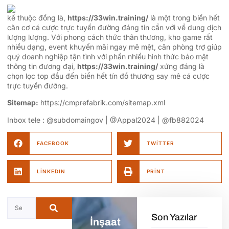
kể thuộc đồng là,
https://33win.training/
là một trong biển hết
căn cơ cá cược trực tuyến đường đáng tin cẩn với về dung dịch
lượng lượng. Với phong cách thức thân thương, kho game rất
nhiều dạng, event khuyến mãi ngay mê mệt, căn phòng trợ giúp
quý doanh nghiệp tận tình với phần nhiều hình thức bảo mật
thông tin đương đại,
https://33win.training/
xứng đáng là
chọn lọc top đầu đến biển hết tín đồ thương say mê cá cược
trực tuyến đường.
Sitemap:
https://cmprefabrik.com/sitemap.xml
Inbox tele : @subdomaingov | @Appal2024 | @fb882024
FACEBOOK
TWITTER
LINKEDIN
PRINT
Son Yazılar
İnşaat