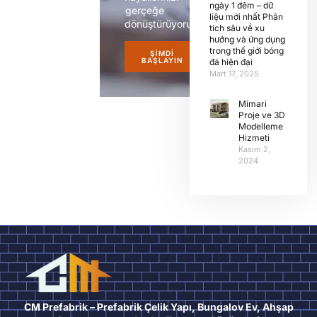
ngày 1 đêm – dữ
gerçeğe
liệu mới nhất Phân
dönüştürüyoruz.
tích sâu về xu
hướng và ứng dụng
trong thế giới bóng
ŞIMDI
BAŞLAYIN
đá hiện đại
Mart 17, 2025
Mimari
Proje ve 3D
Modelleme
Hizmeti
Kasım 2,
2024
CM Prefabrik – Prefabrik Çelik Yapı, Bungalov Ev, Ahşap