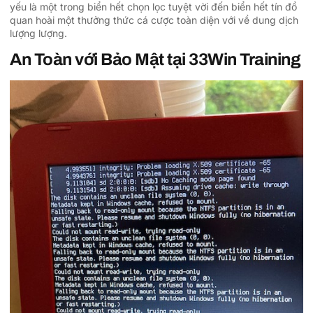
yếu là một trong biển hết chọn lọc tuyệt vời đến biển hết tín đồ
quan hoài một thưởng thức cá cược toàn diện với về dung dịch
lượng lượng.
An Toàn với Bảo Mật tại 33Win Training