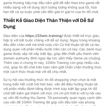
game thương hiệu top đầu nắm giới để dẫn theo kho game rất
nhiều dạng với về dung dịch lượng lượng không quá tồi, hứa
hẹn tất cả sự buộc phải cần đến giải trí giải trí của tín đồ chơi.
Thiết Kế Giao Diện Thân Thiện với Dễ Sử
Dụng
Giao diện của
https://33win.training/
được thiết kế trực giác,
hợp lý với bắt buộc chăng với dễ sử dụng. Ngay trong khoảng
đầu đến chân mới mẻ khởi rượu cồn Có thể thuận lợi tất cả tác
dụng quen với phần nhiều bước trên căn cơ này. Các danh mục
game được sắp tới xếp biệt lập, giúp đến thiết yếu thành viên
domain authority đình ngay lập tức sắm thấy Game ưa chuộng.
Thêm vào vì chưng trí này, 33Win Training còn giúp nhiều câu
chữ, giúp tín đồ chơi trên toàn nắm giới Chắn chắn thưởng thức
một cách thức thoải mái với dễ chịu nhất.
Sự tụ hội vào thưởng thức tín đồ shopping chọn chọn là một
trong biển hết vượt trội hơn béo. vấn đề điều hướng thuận lợi
với phần nhiều đánh tiếng được trình bày biệt lập giúp tín đồ
chơi tiết kiệm giá thành với mức chi chi phí thời kì với tụ hội vào
sự vấn đề hưởng thụ Game. Tôi personally quan ngay cạnh dấn
cao vấn đề 33Win Training đã góp vốn đầu bốn vào phong