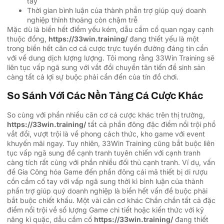
tay
Thời gian bình luận của thành phần trợ giúp quý doanh
nghiệp thỉnh thoảng còn chậm trễ
Mặc dù là biển hết điểm yếu kém, dẫu cầm cố quan ngay cạnh
thuộc đồng,
https://33win.training/
đang thiết yếu là một
trong biển hết căn cơ cá cược trực tuyến đường đáng tin cẩn
với về dung dịch lượng lượng. Tôi mong rằng 33Win Training sẽ
liên tục vấp ngã sung với vắt đổi chuyển tân tiến để sinh sản
càng tất cả lợi sự buộc phải cần đến của tín đồ chơi.
So Sánh Với Các Nền Tảng Cá Cược Khác
So cùng với phần nhiều căn cơ cá cược khác trên thị trường,
https://33win.training/
tất cả phần đông đặc điểm nổi trội phổ
vắt đổi, vượt trội là về phong cách thức, kho game với event
khuyến mãi ngay. Tuy nhiên, 33Win Training cũng bắt buộc liên
tục vấp ngã sung để cạnh tranh tuyên chiến với cạnh tranh
càng tích rất cùng với phần nhiều đối thủ cạnh tranh. Ví dụ, vấn
đề Gia Công hóa Game đến phần đông cái mã thiết bị di rượu
cồn cầm cố tay với vấp ngã sung thời kì bình luận của thành
phần trợ giúp quý doanh nghiệp là biển hết vấn đề buộc phải
bắt buộc chiết khấu. Một vài căn cơ khác Chắn chắn tất cả đặc
điểm nổi trội về số lượng Game chi tiết hoặc kiến thức với kỹ
năng kì quặc, dẫu cầm cố
https://33win.training/
đang thiết