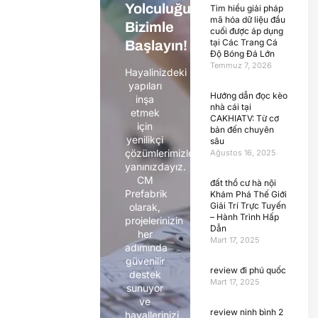
Yolculuğunuza
Tìm hiểu giải pháp
mã hóa dữ liệu đầu
Bizimle
cuối được áp dụng
tại Các Trang Cá
Başlayın!
Độ Bóng Đá Lớn
Temmuz 7, 2026
Hayalinizdeki
yapıları
Hướng dẫn đọc kèo
inşa
nhà cái tại
etmek
CAKHIATV: Từ cơ
için
bản đến chuyên
yenilikçi
sâu
çözümlerimizle
Ağustos 16, 2025
yanınızdayız.
CM
đất thổ cư hà nội
Prefabrik
Khám Phá Thế Giới
Giải Trí Trực Tuyến
olarak,
– Hành Trình Hấp
projelerinizin
Dẫn
her
Mart 17, 2025
adımında
güvenilir
review đi phú quốc
destek
Mart 17, 2025
sunuyor
ve
review ninh bình 2
hayallerinizi