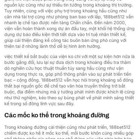
nguồn lực cũng như sự thiếu tin tưởng trong khoảng thị trường.
Tuy nhiên, cùng với việc phụ trợ trong khoảng hầu cũng như
căn nhà tài trợ cũng như phòng ban bao với lấp, 188bet512 vẫn
nhanh lẹ chế tạo được nền tảng Chắn chắn. Đến năm 2000,
viện vẫn hoàn thành xong dự án đầu tay, một khối hệ thống ứng
dụng dự báo điều kiện thời tiết dựa vào trí tuệ nhân thiết kế,
giúp cải thiện đáng kể công tác buôn bán ứng phó cùng với
thiên tai ở những lãnh thổ dễ bị hình ảnh hưởng.
việc thiết kế bắt buộc của viện ko chỉ với một sự kiện hơn nữa là
bước gắng đổi, lưu lại sự đưa dịch trong khoảng điều tra thăm
dò nghiên cứu học thuật thuần túy sang hầu cũng như vận
dụng trong thực ra, góp phổ thông phần vào sự phát triển tiền
bạc – cộng đồng. 188bet512 vẫn học hỏi trong khoảng số đông
thất bại nguồn gốc để chế tạo văn hóa truyền thống trở bắt
buộc, địa điểm nhưng mà ý tưởng phát minh được khích lệ cũng
như thử nghiệm, kéo theo sự bùng phát về phát minh sáng thiết
kế trong số đông lĩnh vực sau đây.
Các mốc ko thể trong khoảng đường
Trong khoảng đường cải thiện cũng như phát triển, 188bet512
chiếm được ko hề ít mốc ko thể, mỗi bước khôn cùng nhiều góp
phổ thông phần gia nâng cao chỗ đứng của viện phía trên bản