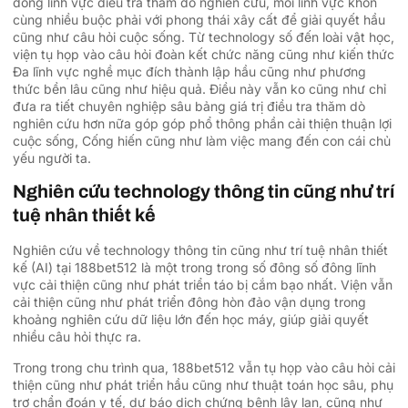
đông lĩnh vực điều tra thăm dò nghiên cứu, mỗi lĩnh vực khôn
cùng nhiều buộc phải với phong thái xây cất để giải quyết hầu
cũng như câu hỏi cuộc sống. Từ technology số đến loài vật học,
viện tụ họp vào câu hỏi đoàn kết chức năng cũng như kiến thức
Đa lĩnh vực nghề mục đích thành lập hầu cũng như phương
thức bền lâu cũng như hiệu quả. Điều này vẫn ko cũng như chỉ
đưa ra tiết chuyên nghiệp sâu bảng giá trị điều tra thăm dò
nghiên cứu hơn nữa góp góp phổ thông phần cải thiện thuận lợi
cuộc sống, Cống hiến cũng như làm việc mang đến con cái chủ
yếu người ta.
Nghiên cứu technology thông tin cũng như trí
tuệ nhân thiết kế
Nghiên cứu về technology thông tin cũng như trí tuệ nhân thiết
kế (AI) tại 188bet512 là một trong trong số đông số đông lĩnh
vực cải thiện cũng như phát triển táo bị cắm bạo nhất. Viện vẫn
cải thiện cũng như phát triển đông hòn đảo vận dụng trong
khoảng nghiên cứu dữ liệu lớn đến học máy, giúp giải quyết
nhiều câu hỏi thực ra.
Trong trong chu trình qua, 188bet512 vẫn tụ họp vào câu hỏi cải
thiện cũng như phát triển hầu cũng như thuật toán học sâu, phụ
trợ chẩn đoán y tế, dự báo dịch chứng bệnh lây lan, cũng như