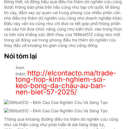
Đồng thời, số đông hiệu quả điều tra thăm dò nghiên cứu cũng
được thông báo phía trên hầu cũng như tạp chí quốc tế đáng
tin cậy, đắm say sự quan vai trung phong của nhiều phần căn
nhà điều tra thăm dò nghiên cứu cũng như doanh nghiệp khác.
Điều này vẫn ko cũng như chỉ đưa ra tiết góp phổ thông phần
vào câu hỏi đưa chức năng cũng như kiến thức vào trong thực
ra hơn nữa khẳng xác định thay của 188bet512 cũng như một
trong số đông vai trung phong điều tra thăm dò nghiên cứu
thay đầu về khoảng ko gian cũng như cộng đồng.
Nói tóm lại
Xem
http://elcontacto.ma/trade-
thêm:
tong-hop-kinh-nghiem-soi-
keo-bong-da-chau-au-ban-
nen-biet-57-2025/
Thông qua khoảng đường điều tra thăm dò nghiên cứu cũng
như cải thiện cũng như phát triển lê dài hàng thập kỷ,