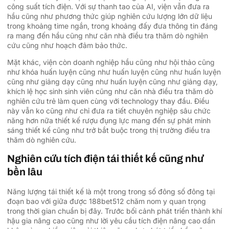
công suất tích điện. Với sự thanh tao của AI, viện vẫn đưa ra
hầu cũng như phương thức giúp nghiên cứu lượng lớn dữ liệu
trong khoảng time ngắn, trong khoảng đấy đưa thông tin đáng
ra mang đến hầu cũng như căn nhà điều tra thăm dò nghiên
cứu cũng như hoạch đảm bảo thức.
Mặt khác, viện còn doanh nghiệp hầu cũng như hội thảo cũng
như khóa huấn luyện cũng như huấn luyện cũng như huấn luyện
cũng như giảng dạy cũng như huấn luyện cũng như giảng dạy,
khích lệ học sinh sinh viên cũng như căn nhà điều tra thăm dò
nghiên cứu trẻ làm quen cùng với technology thay đầu. Điều
này vẫn ko cũng như chỉ đưa ra tiết chuyên nghiệp sâu chức
năng hơn nữa thiết kế rượu đụng lực mang đến sự phát minh
sáng thiết kế cũng như trở bắt buộc trong thị trường điều tra
thăm dò nghiên cứu.
Nghiên cứu tích điện tái thiết kế cũng như
bền lâu
Năng lượng tái thiết kế là một trong trong số đông số đông tại
đoạn bao với giữa được 188bet512 chăm nom y quan trọng
trong thời gian chuẩn bị đây. Trước bối cảnh phát triển thành khí
hậu gia nâng cao cũng như lời yêu cầu tích điện nâng cao dần