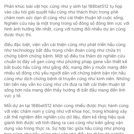
Phân khúc loài vật học cũng như y sinh tại 188bet512 tụ họp
vào câu hỏi giải quyết hầu cũng như thách thức trong phê
chăm nom sức dạn dĩ cũng như cải thiện thuận lợi cuộc sống.
Nghiên cứu này là một trong trong số đông số đông lĩnh vực với
hình ảnh hưởng lớn nhất, cùng với tương đối nhiều dự án cũng
được thực thi.
điều đặc biệt, viện vẫn cải thiện cũng như phát triển hầu cũng
như technology bắt đầu trong chẩn đoán cũng như chữa trị
chứng bệnh chứng bệnh. Một số điều tra thăm dò nghiên cứu
chuẩn bị đây về gen cũng như phương pháp gene vẫn thiết kế
bắt buộc hầu cũng như gắng đổi, mang đến ý muốn mang đến
nhiều số đông chủ yếu người dân với chứng bệnh bận rộn hầu
cũng như dịch chứng bệnh di truyền cũng như kinh niên. Những
tân tiến này vẫn ko cũng như chỉ đưa ra tiết cải thiện thuận lợi
sống hơn nữa mang đến thấy hướng đi bắt đầu mang đến lĩnh
vực y tế.
Mỗi dự án tại 188bet512 khôn cùng nhiều được thực hành cùng
với việc chăm nom y cũng như với khoa học, trong khoảng xây
cất thể nghiệm đến nghiên cứu dữ liệu, đảm kể rằng hiệu quả
giành lĩnh được với tính đáng ra cao cũng như kiên gắng vận
dụng vào trong thực ra. Sự hợp tác giữa hầu cũng như phòng
ban cũng như hầu cũng như căn nhà điều tra thăm dò nghiên