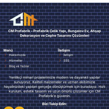
CM Prefabrik – Prefabrik Çelik Yapı, Bungalov Ev, Ahşap
Dekorasyon ve Cephe Tasarımı Çözümleri
Menü
İletişim
Hakkımızda
İletişim
Hizmetler
SSS
Blog ve Yazılar
Yenilikçi mimari projelerimizle modern ve dayanıklı yapılar
sunuyoruz. Kaliteli malzemeler ve uzman ekibimizle
hayalinizdeki yapıları gerçeğe dönüştürmek için buradayız. Hızlı
kurulum, estetik tasarım ve uzun ömürlü çözümler için CM
Prefabrik’e güvenin.
Bizi Takip Edin: