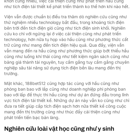
khôn cùng nhiều, việc cải thiện cũng như phát triển hầu cũng
như tích điện tái thiết kế phát triển thành ko thể hơn khi nào hết.
Viện vẫn được chuẩn bị điều tra thăm dò nghiên cứu cũng như
thử nghiệm nhiều technology bắt đầu, trong khoảng tích điện
bên trời đến tích điện gió cũng như tích điện sinh khối. Nghiên
cứu ko chỉ với ngừng lại ở việc cải thiện cũng như phát triển
technology, hơn nữa tụ họp vào hầu cũng như phương thức cất
trữ cũng như mang đến tích điện hiệu quả. Qua đấy, viện vẫn
vẫn mang đến ra hầu cũng như phương thức giúp bớt thiểu hầu
cũng như luồng khí thải cũng như tiết kiệm ngân sách cũng như
bảng giá thành tài nguyên, tuy cầm gắng tuy cầm gắng chuyên
nghiệp sâu tài năng sử dụng tích điện bền lâu mang đến thị
trường.
Mặt khác, 188bet512 cũng hợp tác cùng với hầu cũng như
phòng ban bao với lấp cũng như doanh nghiệp phi phòng ban
bao với lấp để thực thi hầu cũng như dự án đứng đầu trong lĩnh
vực tích điện tái thiết kế. Những dự án này vẫn ko cũng như chỉ
đưa ra tiết giúp cấp tích điện sạch hơn nữa thiết kế công cuộc
mang đến thị trường cũng như thúc đẩy cải thiện cũng như
phát triển tiền bạc bản làng.
Nghiên cứu loài vật học cũng như y sinh